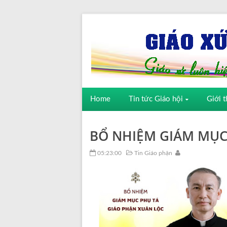
Home
Tin tức Giáo hội
Giới t
BỔ NHIỆM GIÁM MỤC
05:23:00
Tin Giáo phận