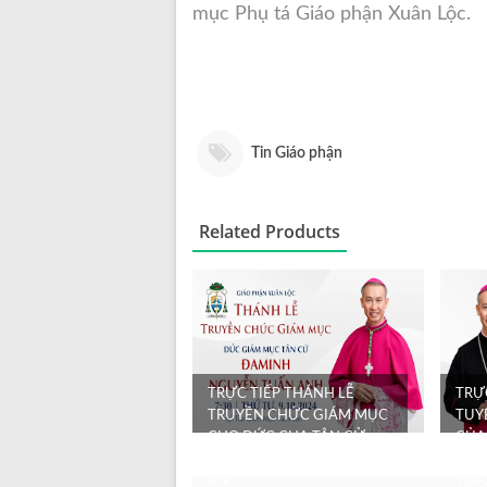
mục Phụ tá Giáo phận Xuân Lộc.
Tin Giáo phận
Related Products
TRỰC TIẾP THÁNH LỄ
TRỰ
TRUYỀN CHỨC GIÁM MỤC
TUY
CHO ĐỨC CHA TÂN CỬ
CỦA
ĐAMINH NGUYỄN TUẤN
CỬ 
AN...
TUẤ.