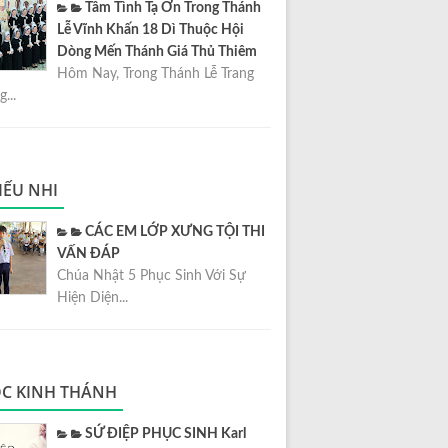
Tâm Tình Tạ Ơn Trong Thánh
Lễ Vĩnh Khấn 18 Dì Thuộc Hội
Dòng Mến Thánh Giá Thủ Thiêm
Hôm Nay, Trong Thánh Lễ Trang
...
IẾU NHI
CÁC EM LỚP XƯNG TỘI THI
VẤN ĐÁP
Chúa Nhật 5 Phục Sinh Với Sự
Hiện Diện...
C KINH THÁNH
SỨ ĐIỆP PHỤC SINH Karl