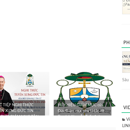
PH
Sâu 
C TIẾP NGHI THỨC
HUY HIỆU GIÁM MỤC của
VI
ÊN XƯNG ĐỨC TIN
Đức Giám mục phụ tá tân cử
 ĐỨC GIÁM MỤC TÂN
Đaminh Nguyễn Tuấn Anh
V
ĐAMINH NGUYỄN
LIN
..