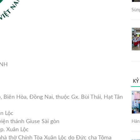
Sùng
ANH
KỶ
, Biên Hòa, Đồng Nai, thuộc Gx. Bùi Thái, Hạt Tân
ân Lộc
viện thánh Giuse Sài gòn
Hân 
p. Xuân Lộc
 nhà thờ Chính Tòa Xuân Lộc do Đức cha Tôma