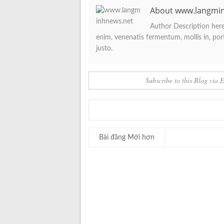
About www.langmi
Author Description here.
enim, venenatis fermentum, mollis in, porta
justo.
Subscribe to this Blog via 
Bài đăng Mới hơn