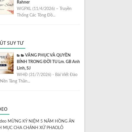
Rahner
WGPXL (11/4/2026) – Truyền
Thống Các Tông Đồ...
ÚT SUY TƯ
VÂNG PHỤC VÀ QUYỀN
BÍNH TRONG ĐỜI TU Lm. GB Anh
Linh, SJ
WHĐ (31/7/2026) - Bài Viết Đào
Nền Tảng Thần...
DEO
ideo MỪNG KỶ NIỆM 5 NĂM HỒNG ÂN
H MỤC CHA CHÁNH XỨ PHAOLÔ