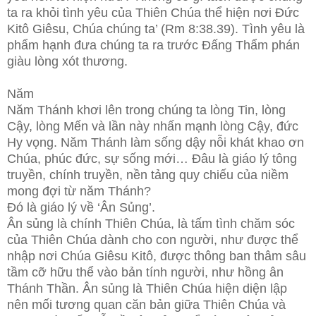
ta ra khỏi tình yêu của Thiên Chúa thể hiện nơi Đức
Kitô Giêsu, Chúa chúng ta’ (Rm 8:38.39). Tình yêu là
phẩm hạnh đưa chúng ta ra trước Đấng Thẩm phán
giàu lòng xót thương.
Năm
Năm Thánh khơi lên trong chúng ta lòng Tin, lòng
Cậy, lòng Mến và lần này nhấn mạnh lòng Cậy, đức
Hy vọng. Năm Thánh làm sống dậy nỗi khát khao ơn
Chúa, phúc đức, sự sống mới… Đâu là giáo lý tông
truyền, chính truyền, nền tảng quy chiếu của niềm
mong đợi từ năm Thánh?
Đó là giáo lý về ‘Ân Sủng’.
Ân sủng là chính Thiên Chúa, là tấm tình chăm sóc
của Thiên Chúa dành cho con người, như được thể
nhập nơi Chúa Giêsu Kitô, được thông ban thâm sâu
tầm cỡ hữu thể vào bản tính người, như hồng ân
Thánh Thần. Ân sủng là Thiên Chúa hiện diện lập
nên mối tương quan căn bản giữa Thiên Chúa và