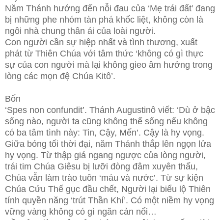
Năm Thánh hướng đến nỗi đau của ‘Mẹ trái đất’ đang
bị những phe nhóm tàn phá khốc liệt, không còn là
ngôi nhà chung thân ái của loài người.
Con người cần sự hiệp nhất và tình thương, xuất
phát từ Thiên Chúa với tâm thức ‘không có gì thực
sự của con người mà lại không gieo âm hưởng trong
lòng các mọn đệ Chúa Kitô’.
Bốn
‘Spes non confundit’. Thánh Augustinô viết: ‘Dù ở bậc
sống nào, người ta cũng không thể sống nếu không
có ba tâm tình này: Tin, Cậy, Mến’. Cậy là hy vọng.
Giữa bóng tối thời đại, năm Thánh thắp lên ngọn lửa
hy vọng. Từ thập giá ngang ngược của lòng người,
trái tim Chúa Giêsu bị lưỡi đòng đâm xuyên thấu,
Chúa vẫn làm trào tuôn ‘máu và nước’. Từ sự kiện
Chúa Cứu Thế gục đầu chết, Người lại biểu lộ Thiên
tính quyền năng ‘trút Thần Khí’. Có một niềm hy vọng
vững vàng không có gì ngăn cản nổi…