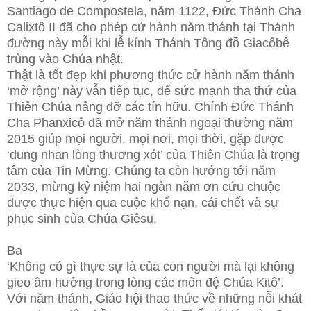
Santiago de Compostela, năm 1122, Đức Thánh Cha
Calixtô II đã cho phép cử hành năm thánh tại Thánh
đường này mỗi khi lễ kính Thánh Tông đồ Giacôbê
trùng vào Chúa nhật.
Thật là tốt đẹp khi phương thức cử hành năm thánh
‘mở rộng’ này vẫn tiếp tục, để sức mạnh tha thứ của
Thiên Chúa nâng đỡ các tín hữu. Chính Đức Thánh
Cha Phanxicô đã mở năm thánh ngoại thường năm
2015 giúp mọi người, mọi nơi, mọi thời, gặp được
‘dung nhan lòng thương xót’ của Thiên Chúa là trọng
tâm của Tin Mừng. Chúng ta còn hướng tới năm
2033, mừng kỷ niệm hai ngàn năm ơn cứu chuộc
được thực hiện qua cuộc khổ nạn, cái chết và sự
phục sinh của Chúa Giêsu.
Ba
‘Không có gì thực sự là của con người mà lại không
gieo âm hưởng trong lòng các môn đệ Chúa Kitô’.
Với năm thánh, Giáo hội thao thức về những nỗi khát