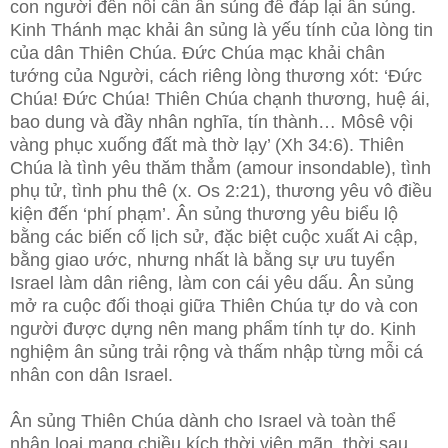
con người đến nỗi cần ân sủng để đáp lại ân sủng.
Kinh Thánh mạc khải ân sủng là yếu tính của lòng tin
của dân Thiên Chúa. Đức Chúa mạc khải chân
tướng của Người, cách riêng lòng thương xót: ‘Đức
Chúa! Đức Chúa! Thiên Chúa chạnh thương, huệ ái,
bao dung và đầy nhân nghĩa, tín thành… Môsê vội
vàng phục xuống đất mà thờ lạy’ (Xh 34:6). Thiên
Chúa là tình yêu thăm thẳm (amour insondable), tình
phụ tử, tình phu thê (x. Os 2:21), thương yêu vô điều
kiện đến ‘phí phạm’. Ân sủng thương yêu biểu lộ
bằng các biến cố lịch sử, đặc biệt cuộc xuất Ai cập,
bằng giao ước, nhưng nhất là bằng sự ưu tuyển
Israel làm dân riêng, làm con cái yêu dấu. Ân sủng
mở ra cuộc đối thoại giữa Thiên Chúa tự do và con
người được dựng nên mang phẩm tính tự do. Kinh
nghiệm ân sủng trải rộng và thấm nhập từng mỗi cá
nhân con dân Israel.
Ân sủng Thiên Chúa dành cho Israel và toàn thể
nhân loại mang chiều kích thời viên mãn, thời sau