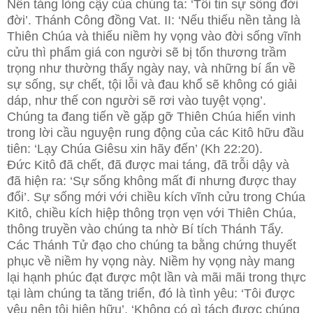
Nền tảng lòng cậy của chúng ta: ‘Tôi tin sự sống đời
đời’. Thánh Công đồng Vat. II: ‘Nếu thiếu nền tảng là
Thiên Chúa và thiếu niềm hy vọng vào đời sống vĩnh
cửu thì phẩm giá con người sẽ bị tổn thương trầm
trọng như thường thấy ngày nay, và những bí ẩn về
sự sống, sự chết, tội lỗi và đau khổ sẽ không có giải
dáp, như thế con người sẽ rơi vào tuyệt vọng’.
Chúng ta đang tiến về gặp gỡ Thiên Chúa hiển vinh
trong lời cầu nguyện rung động của các Kitô hữu đầu
tiên: ‘Lạy Chúa Giêsu xin hãy đến’ (Kh 22:20).
Đức Kitô đã chết, đã được mai táng, đã trỗi dậy và
đã hiện ra: ‘Sự sống không mất đi nhưng được thay
đổi’. Sự sống mới với chiều kích vĩnh cửu trong Chúa
Kitô, chiều kích hiệp thông trọn vẹn với Thiên Chúa,
thông truyền vào chúng ta nhờ Bí tích Thánh Tẩy.
Các Thánh Tử đạo cho chúng ta bằng chứng thuyết
phục về niềm hy vọng này. Niềm hy vọng này mang
lại hạnh phúc đạt được một lần và mãi mãi trong thực
tại làm chúng ta tăng triển, đó là tình yêu: ‘Tôi được
yêu nên tôi hiện hữu’. ‘Không có gì tách được chúng