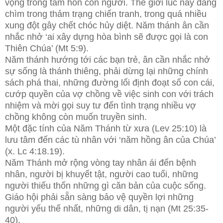
vọng trong tâm hồn con người. Thế giới lúc này đang
chìm trong thảm trạng chiến tranh, trong quá nhiều
xung đột gây chết chóc hủy diệt. Năm thánh ân cần
nhắc nhở ‘ai xây dựng hòa bình sẽ được gọi là con
Thiên Chúa’ (Mt 5:9).
Năm thánh hướng tới các bạn trẻ, ân cần nhắc nhở
sự sống là thánh thiêng, phải dừng lại những chính
sách phá thai, những đường lối định đoạt số con cái,
cướp quyền của vợ chồng về việc sinh con với trách
nhiệm và mời gọi suy tư đến tình trạng nhiều vợ
chồng không còn muốn truyền sinh.
Một đặc tính của Năm Thánh từ xưa (Lev 25:10) là
lưu tâm đến các tù nhân với ‘năm hồng ân của Chúa’
(x. Lc 4:18.19).
Năm Thánh mở rộng vòng tay nhân ái đến bệnh
nhân, người bị khuyết tật, người cao tuổi, những
người thiếu thốn những gì căn bản của cuộc sống.
Giáo hội phải sẵn sàng bảo vệ quyền lợi những
người yếu thế nhất, những di dân, tị nạn (Mt 25:35-
40).