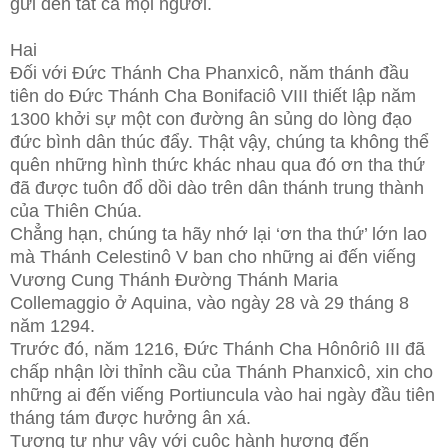
gửi đến tất cả mọi người.
Hai
Đối với Đức Thánh Cha Phanxicô, năm thánh đầu
tiên do Đức Thánh Cha Bonifaciô VIII thiết lập năm
1300 khởi sự một con đường ân sủng do lòng đạo
đức bình dân thúc đẩy. Thật vậy, chúng ta không thể
quên những hình thức khác nhau qua đó ơn tha thứ
đã được tuôn đổ dồi dào trên dân thánh trung thành
của Thiên Chúa.
Chẳng hạn, chúng ta hãy nhớ lại ‘ơn tha thứ’ lớn lao
mà Thánh Celestinô V ban cho những ai đến viếng
Vương Cung Thánh Đường Thánh Maria
Collemaggio ở Aquina, vào ngày 28 và 29 tháng 8
năm 1294.
Trước đó, năm 1216, Đức Thánh Cha Hônôriô III đã
chấp nhận lời thỉnh cầu của Thánh Phanxicô, xin cho
những ai đến viếng Portiuncula vào hai ngày đầu tiên
tháng tám được hưởng ân xá.
Tương tự như vậy với cuộc hành hương đến