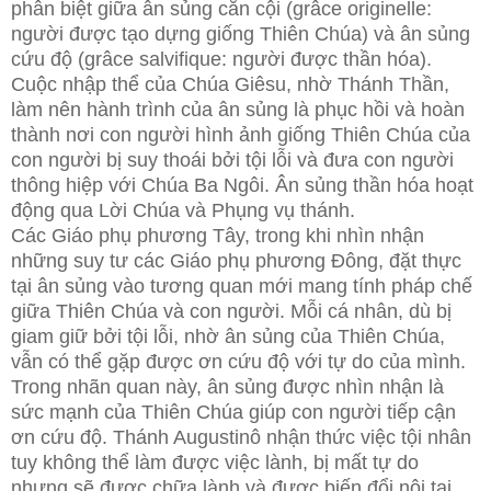
phân biệt giữa ân sủng căn cội (grâce originelle:
người được tạo dựng giống Thiên Chúa) và ân sủng
cứu độ (grâce salvifique: người được thần hóa).
Cuộc nhập thể của Chúa Giêsu, nhờ Thánh Thần,
làm nên hành trình của ân sủng là phục hồi và hoàn
thành nơi con người hình ảnh giống Thiên Chúa của
con người bị suy thoái bởi tội lỗi và đưa con người
thông hiệp với Chúa Ba Ngôi. Ân sủng thần hóa hoạt
động qua Lời Chúa và Phụng vụ thánh.
Các Giáo phụ phương Tây, trong khi nhìn nhận
những suy tư các Giáo phụ phương Đông, đặt thực
tại ân sủng vào tương quan mới mang tính pháp chế
giữa Thiên Chúa và con người. Mỗi cá nhân, dù bị
giam giữ bởi tội lỗi, nhờ ân sủng của Thiên Chúa,
vẫn có thể gặp được ơn cứu độ với tự do của mình.
Trong nhãn quan này, ân sủng được nhìn nhận là
sức mạnh của Thiên Chúa giúp con người tiếp cận
ơn cứu độ. Thánh Augustinô nhận thức việc tội nhân
tuy không thể làm được việc lành, bị mất tự do
nhưng sẽ được chữa lành và được biến đổi nội tại