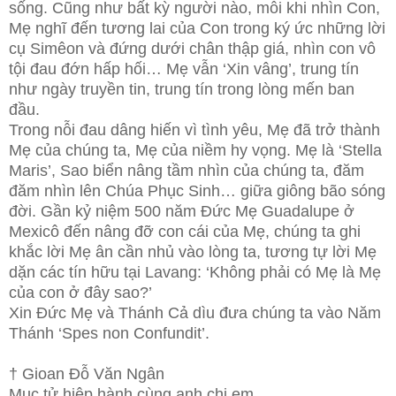
sống. Cũng như bất kỳ người nào, mỗi khi nhìn Con,
Mẹ nghĩ đến tương lai của Con trong ký ức những lời
cụ Simêon và đứng dưới chân thập giá, nhìn con vô
tội đau đớn hấp hối… Mẹ vẫn ‘Xin vâng’, trung tín
như ngày truyền tin, trung tín trong lòng mến ban
đầu.
Trong nỗi đau dâng hiến vì tình yêu, Mẹ đã trở thành
Mẹ của chúng ta, Mẹ của niềm hy vọng. Mẹ là ‘Stella
Maris’, Sao biển nâng tầm nhìn của chúng ta, đăm
đăm nhìn lên Chúa Phục Sinh… giữa giông bão sóng
đời. Gần kỷ niệm 500 năm Đức Mẹ Guadalupe ở
Mexicô đến nâng đỡ con cái của Mẹ, chúng ta ghi
khắc lời Mẹ ân cần nhủ vào lòng ta, tương tự lời Mẹ
dặn các tín hữu tại Lavang: ‘Không phải có Mẹ là Mẹ
của con ở đây sao?’
Xin Đức Mẹ và Thánh Cả dìu đưa chúng ta vào Năm
Thánh ‘Spes non Confundit’.
† Gioan Đỗ Văn Ngân
Mục tử hiệp hành cùng anh chị em