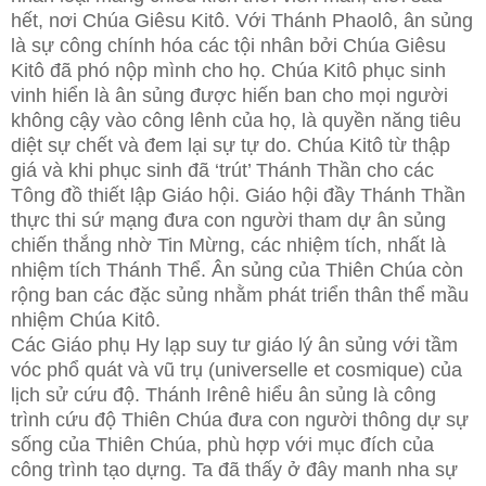
hết, nơi Chúa Giêsu Kitô. Với Thánh Phaolô, ân sủng
là sự công chính hóa các tội nhân bởi Chúa Giêsu
Kitô đã phó nộp mình cho họ. Chúa Kitô phục sinh
vinh hiển là ân sủng được hiến ban cho mọi người
không cậy vào công lênh của họ, là quyền năng tiêu
diệt sự chết và đem lại sự tự do. Chúa Kitô từ thập
giá và khi phục sinh đã ‘trút’ Thánh Thần cho các
Tông đồ thiết lập Giáo hội. Giáo hội đầy Thánh Thần
thực thi sứ mạng đưa con người tham dự ân sủng
chiến thắng nhờ Tin Mừng, các nhiệm tích, nhất là
nhiệm tích Thánh Thể. Ân sủng của Thiên Chúa còn
rộng ban các đặc sủng nhằm phát triển thân thể mầu
nhiệm Chúa Kitô.
Các Giáo phụ Hy lạp suy tư giáo lý ân sủng với tầm
vóc phổ quát và vũ trụ (universelle et cosmique) của
lịch sử cứu độ. Thánh Irênê hiểu ân sủng là công
trình cứu độ Thiên Chúa đưa con người thông dự sự
sống của Thiên Chúa, phù hợp với mục đích của
công trình tạo dựng. Ta đã thấy ở đây manh nha sự