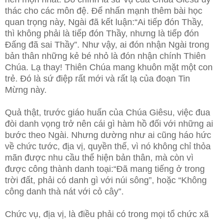
thác cho các môn đệ. Để nhấn mạnh thêm bài học
quan trọng này, Ngài đã kết luận:“Ai tiếp đón Thầy,
thì không phải là tiếp đón Thầy, nhưng là tiếp đón
Đấng đã sai Thầy”. Như vậy, ai đón nhận Ngài trong
bản thân những kẻ bé nhỏ là đón nhận chính Thiên
Chúa. Lạ thay! Thiên Chúa mang khuôn mặt một con
trẻ. Đó là sứ điệp rất mới và rất lạ của đoạn Tin
Mừng này.
Quả thật, trước giáo huấn của Chúa Giêsu, việc đua
đòi danh vọng trở nên cái gì hàm hồ đối với những ai
bước theo Ngài. Nhưng dường như ai cũng háo hức
về chức tước, địa vị, quyền thế, vì nó không chỉ thỏa
mãn được nhu cầu thể hiện bản thân, mà còn vì
được công thành danh toại:“Đã mang tiếng ở trong
trời đất, phải có danh gì với núi sông”, hoặc “Không
công danh thà nát với cỏ cây”.
Chức vụ, địa vị, là điều phải có trong mọi tổ chức xã