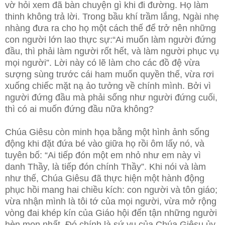
vờ hỏi xem đã bàn chuyện gì khi đi đường. Họ làm
thinh không trả lời. Trong bầu khí trầm lắng, Ngài nhẹ
nhàng đưa ra cho họ một cách thế để trở nên những
con người lớn lao thực sự:“Ai muốn làm người đứng
đầu, thì phải làm người rốt hết, và làm người phục vụ
mọi người”. Lời này có lẽ làm cho các đồ đệ vừa
sượng sùng trước cái ham muốn quyền thế, vừa rơi
xuống chiếc mặt nạ ảo tưởng về chính mình. Bởi vì
người đứng đầu mà phải sống như người đứng cuối,
thì có ai muốn đứng đầu nữa không?
Chúa Giêsu còn minh họa bằng một hình ảnh sống
động khi đặt đứa bé vào giữa họ rồi ôm lấy nó, và
tuyên bố: “Ai tiếp đón một em nhỏ như em này vì
danh Thầy, là tiếp đón chính Thầy”. Khi nói và làm
như thế, Chúa Giêsu đã thực hiện một hành động
phục hồi mang hai chiều kích: con người và tôn giáo;
vừa nhận mình là tôi tớ của mọi người, vừa mở rộng
vòng đai khép kín của Giáo hội đến tận những người
hèn mọn nhất. Đó chính là sứ vụ của Chúa Giêsu ủy