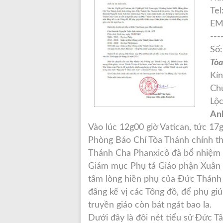
Tel
EM
---
Số
Tòa
Kín
Chủ
Lộ
Anh
Vào lúc 12g00 giờ Vatican, tức 1
Phòng Báo Chí Tòa Thánh chính t
Thánh Cha Phanxicô đã bổ nhiệm
Giám mục Phụ tá Giáo phận Xuân L
tấm lòng hiền phụ của Đức Thánh
đấng kế vị các Tông đồ, để phụ 
truyền giáo còn bát ngát bao la.
Dưới đây là đôi nét tiểu sử Đức 