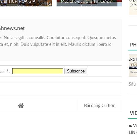
Ề BÍ TÍCH HÒA GIẢI
Mục Cho Đức Cha Tân Cử Đa
 BẢO CHỨNG NIỀM
Minh Nguyễn Tuấn Anh
VỌNG
nhnews.net
. Nulla sagittis convallis. Curabitur consequat. Quisque metus
PH
 et, nibh. Duis vulputate elit in elit. Mauris dictum libero id
Email :
Sâu 
Bài đăng Cũ hơn
VI
V
LIN