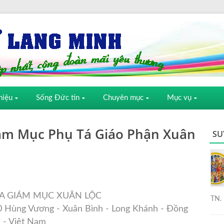
hiệu
Sống Đức tin
Chuyên mục
Mục vụ
ám Mục Phụ Tá Giáo Phận Xuân
SU
A GIÁM MỤC XUÂN LỘC
TN. 
0 Hùng Vương - Xuân Bình - Long Khánh - Đồng
 - Việt Nam