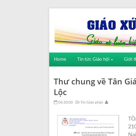
Home
Tin tức Giáo hội
Giới t
Thư chung về Tân Gi
Lộc
06:20:00
Tin Giáo phận
TÒ
21
Nai