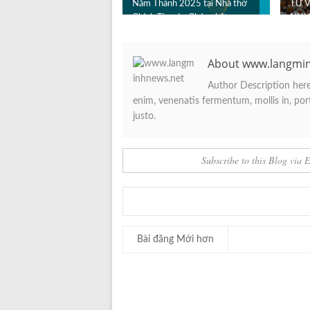
Năm Thánh 2025 tại Nhà thờ
TƯ V
Chính Tòa vào Chúa nhật
NHƯ
29.1...
HY 
About www.langmi
Author Description here.
enim, venenatis fermentum, mollis in, porta
justo.
Subscribe to this Blog via 
Bài đăng Mới hơn