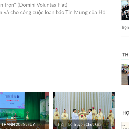
 trọn" (Domini Voluntas Fiat).
m và cho công cuộc loan báo Tin Mừng của Hội
Trọng
TH
HỌ
 THÁNH 2025 : SUY
Thánh Lễ Truyền Chức Giám