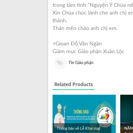
trong tâm tình “Nguyện Ý Chúa nên
Xin Chúa chúc lành cho anh chị e
thánh.
Thân mến chào anh chị em.
+Gioan Đỗ Văn Ngân
Giám mục Giáo phận Xuân Lộc
Tin Giáo phận
Related Products
Thông báo về Lễ Khai mạc
NĂM