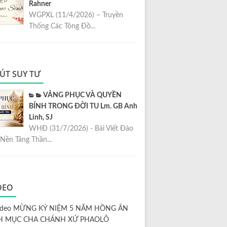
Rahner
WGPXL (11/4/2026) – Truyền
Thống Các Tông Đồ...
ÚT SUY TƯ
VÂNG PHỤC VÀ QUYỀN
BÍNH TRONG ĐỜI TU Lm. GB Anh
Linh, SJ
WHĐ (31/7/2026) - Bài Viết Đào
Nền Tảng Thần...
DEO
ideo MỪNG KỶ NIỆM 5 NĂM HỒNG ÂN
H MỤC CHA CHÁNH XỨ PHAOLÔ