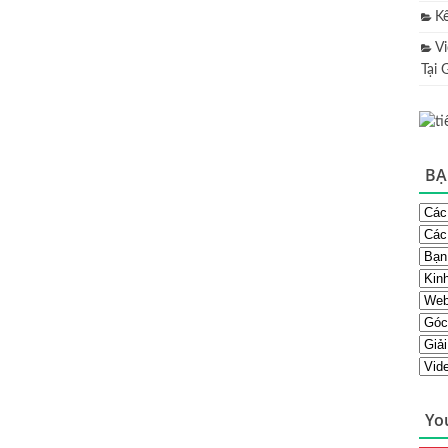
K
V
Tại 
BẠ
Yo