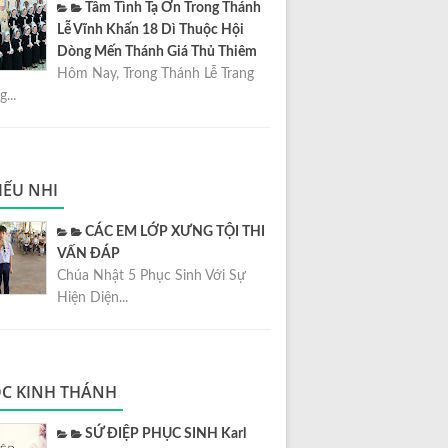
Tâm Tình Tạ Ơn Trong Thánh
Lễ Vĩnh Khấn 18 Dì Thuộc Hội
Dòng Mến Thánh Giá Thủ Thiêm
Hôm Nay, Trong Thánh Lễ Trang
...
IẾU NHI
CÁC EM LỚP XƯNG TỘI THI
VẤN ĐÁP
Chúa Nhật 5 Phục Sinh Với Sự
Hiện Diện...
C KINH THÁNH
SỨ ĐIỆP PHỤC SINH Karl