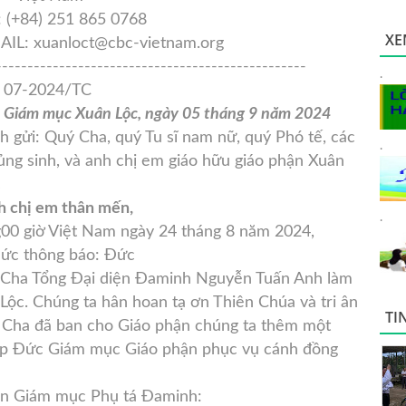
: (+84) 251 865 0768
XE
AIL: xuanloct@cbc-vietnam.org
-------------------------------------------------
.
: 07-2024/TC
 Giám mục Xuân Lộc, ngày 05 tháng 9 năm 2024
h gửi: Quý Cha, quý Tu sĩ nam nữ, quý Phó tế, các
.
ng sinh, và anh chị em giáo hữu giáo phận Xuân
c
 chị em thân mến,
.
7g00 giờ Việt Nam ngày 24 tháng 8 năm 2024,
hức thông báo: Đức
 Cha Tổng Đại diện Đaminh Nguyễn Tuấn Anh làm
ộc. Chúng ta hân hoan tạ ơn Thiên Chúa và tri ân
TI
 Cha đã ban cho Giáo phận chúng ta thêm một
giúp Đức Giám mục Giáo phận phục vụ cánh đồng
Tân Giám mục Phụ tá Đaminh: