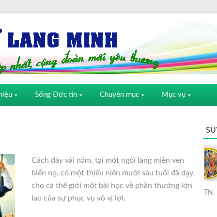
hiệu
Sống Đức tin
Chuyên mục
Mục vụ
SU
Cách đây vài năm, tại một ngôi làng miền ven
biển nọ, có một thiếu niên mười sáu tuổi đã dạy
cho cả thế giới một bài học về phần thưởng lớn
TN. 
lao của sự phục vụ vô vị lợi.