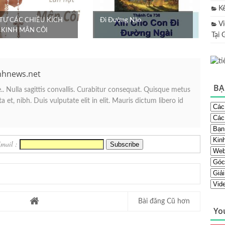
K
 TƯ CÁC CHIỀU KÍCH
Ði Ðường Nào
V
 KINH MÂN CÔI
Tại 
nhnews.net
BẠ
. Nulla sagittis convallis. Curabitur consequat. Quisque metus
 et, nibh. Duis vulputate elit in elit. Mauris dictum libero id
Email :
Bài đăng Cũ hơn
Yo