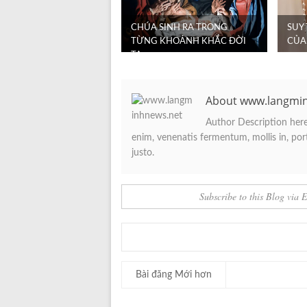
CHÚA SINH RA TRONG
SUY
TỪNG KHOẢNH KHẮC ĐỜI
CỦA
TA
About www.langmi
Author Description here.
enim, venenatis fermentum, mollis in, porta
justo.
Subscribe to this Blog via 
Bài đăng Mới hơn