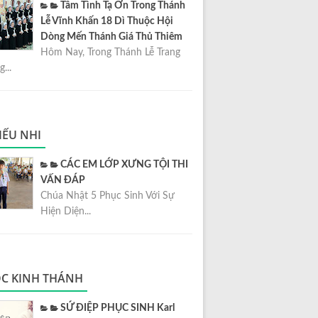
Tâm Tình Tạ Ơn Trong Thánh
Lễ Vĩnh Khấn 18 Dì Thuộc Hội
Dòng Mến Thánh Giá Thủ Thiêm
Hôm Nay, Trong Thánh Lễ Trang
...
IẾU NHI
CÁC EM LỚP XƯNG TỘI THI
VẤN ĐÁP
Chúa Nhật 5 Phục Sinh Với Sự
Hiện Diện...
C KINH THÁNH
SỨ ĐIỆP PHỤC SINH Karl