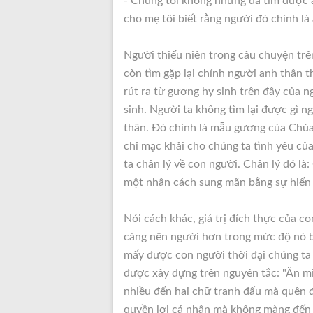
- Chúng tôi không những đã tìm được 
cho mẹ tôi biết rằng người đó chính là 
Người thiếu niên trong câu chuyện tr
còn tìm gặp lại chính người anh thân 
rút ra từ gương hy sinh trên đây của ng
sinh. Người ta không tìm lại được gì ng
thân. Ðó chính là mẫu gương của Chúa
chỉ mạc khải cho chúng ta tình yêu củ
ta chân lý về con người. Chân lý đó là:
một nhân cách sung mãn bằng sự hiến t
Nói cách khác, giá trị đích thực của co
càng nên người hơn trong mức độ nó bi
mấy được con người thời đại chúng ta
được xây dựng trên nguyên tắc: "Ăn mi
nhiều đến hai chữ tranh đấu mà quên đ
quyền lợi cá nhân mà không màng đến 