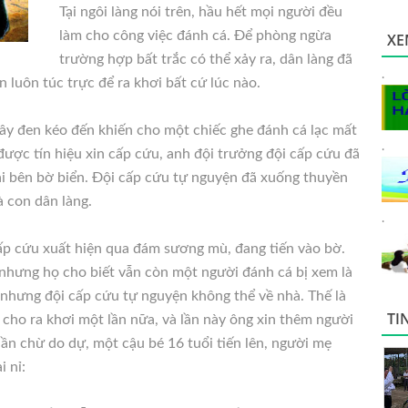
Tại ngôi làng nói trên, hầu hết mọi người đều
làm cho công việc đánh cá. Ðể phòng ngừa
XE
trường hợp bất trắc có thể xảy ra, dân làng đã
.
 luôn túc trực để ra khơi bất cứ lúc nào.
mây đen kéo đến khiến cho một chiếc ghe đánh cá lạc mất
.
ợc tín hiệu xin cấp cứu, anh đội trưởng đội cấp cứu đã
lại bên bờ biển. Ðội cấp cứu tự nguyện đã xuống thuyền
à con dân làng.
.
ấp cứu xuất hiện qua đám sương mù, đang tiến vào bờ.
nhưng họ cho biết vẫn còn một người đánh cá bị xem là
 nhưng đội cấp cứu tự nguyện không thể về nhà. Thế là
TI
 cho ra khơi một lần nữa, và lần này ông xin thêm người
ần chừ do dự, một cậu bé 16 tuổi tiến lên, người mẹ
i nỉ: