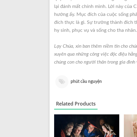
lại đánh mất chính mình. Lời này của 
hướng ấy. Mục đích của cuộc sống phải
đích thực là gì. Sự trưởng thành đích t
hy sinh, phục vụ và sống cho tha nhân.
Lạy Chúa, xin ban thêm niềm tin cho chú
xuyên qua những công việc độc điệu hằn
chúng con cho người thân trong gia đìn
phút cầu nguyện
Related Products