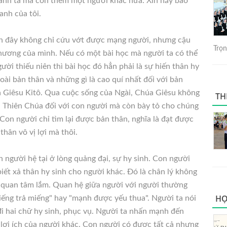
anh ta mà còn thêm một người khác nữa. Xin hãy báo
anh của tôi.
ên đây không chỉ cứu vớt được mạng người, nhưng cậu
Trọng
thương của mình. Nếu có một bài học mà người ta có thể
ười thiếu niên thì bài học đó hẳn phải là sự hiến thân hy
oài bản thân và những gì là cao quí nhất đối với bản
 Giêsu Kitô. Qua cuộc sống của Ngài, Chúa Giêsu không
TH
a Thiên Chúa đối với con người mà còn bày tỏ cho chúng
 Con người chỉ tìm lại được bản thân, nghĩa là đạt được
hân vô vị lợi mà thôi.
n người hệ tại ở lòng quảng đại, sự hy sinh. Con người
ết xả thân hy sinh cho người khác. Ðó là chân lý không
 quan tâm lắm. Quan hệ giữa người với người thường
HỌ
ếng trả miếng" hay "mạnh được yếu thua". Người ta nói
i hai chữ hy sinh, phục vụ. Người ta nhấn mạnh đến
lợi ích của người khác. Con người có được tất cả nhưng