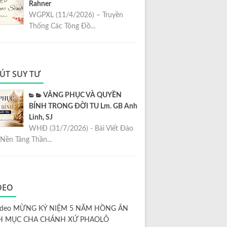
Rahner
WGPXL (11/4/2026) – Truyền
Thống Các Tông Đồ...
ÚT SUY TƯ
VÂNG PHỤC VÀ QUYỀN
BÍNH TRONG ĐỜI TU Lm. GB Anh
Linh, SJ
WHĐ (31/7/2026) - Bài Viết Đào
Nền Tảng Thần...
DEO
ideo MỪNG KỶ NIỆM 5 NĂM HỒNG ÂN
H MỤC CHA CHÁNH XỨ PHAOLÔ