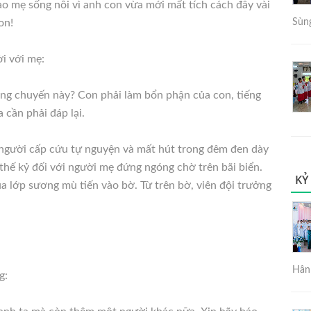
ao mẹ sống nỗi vì anh con vừa mới mất tích cách đây vài
on!
Sùng
i với mẹ:
rong chuyến này? Con phải làm bổn phận của con, tiếng
 cần phải đáp lại.
 người cấp cứu tự nguyện và mất hút trong đêm đen dày
 thế kỷ đối với người mẹ đứng ngóng chờ trên bãi biển.
KỶ
a lớp sương mù tiến vào bờ. Từ trên bờ, viên đội trưởng
Hân 
g: