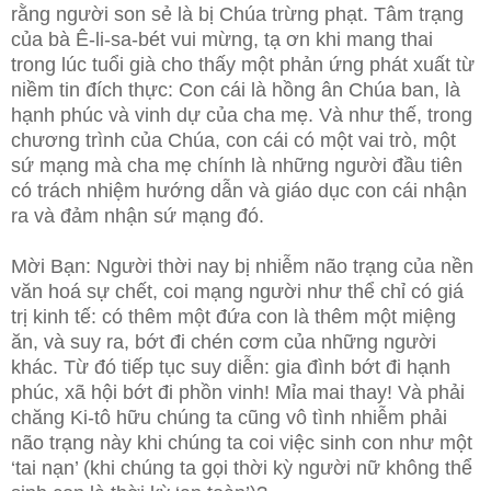
rằng người son sẻ là bị Chúa trừng phạt. Tâm trạng
của bà Ê-li-sa-bét vui mừng, tạ ơn khi mang thai
trong lúc tuổi già cho thấy một phản ứng phát xuất từ
niềm tin đích thực: Con cái là hồng ân Chúa ban, là
hạnh phúc và vinh dự của cha mẹ. Và như thế, trong
chương trình của Chúa, con cái có một vai trò, một
sứ mạng mà cha mẹ chính là những người đầu tiên
có trách nhiệm hướng dẫn và giáo dục con cái nhận
ra và đảm nhận sứ mạng đó.
Mời Bạn: Người thời nay bị nhiễm não trạng của nền
văn hoá sự chết, coi mạng người như thể chỉ có giá
trị kinh tế: có thêm một đứa con là thêm một miệng
ăn, và suy ra, bớt đi chén cơm của những người
khác. Từ đó tiếp tục suy diễn: gia đình bớt đi hạnh
phúc, xã hội bớt đi phồn vinh! Mỉa mai thay! Và phải
chăng Ki-tô hữu chúng ta cũng vô tình nhiễm phải
não trạng này khi chúng ta coi việc sinh con như một
‘tai nạn’ (khi chúng ta gọi thời kỳ người nữ không thể