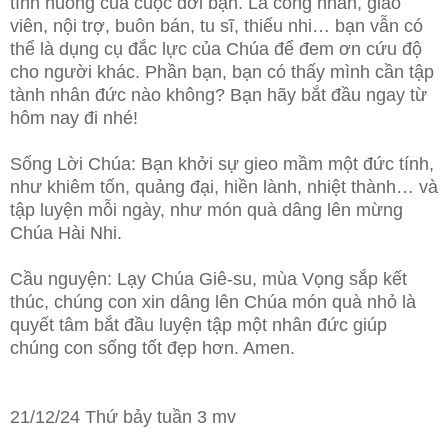
tình huống của cuộc đời bạn. Là công nhân, giáo
viên, nội trợ, buôn bán, tu sĩ, thiếu nhi… bạn vẫn có
thể là dụng cụ đắc lực của Chúa để đem ơn cứu độ
cho người khác. Phần bạn, bạn có thấy mình cần tập
tành nhân đức nào không? Bạn hãy bắt đầu ngay từ
hôm nay đi nhé!
Sống Lời Chúa: Bạn khởi sự gieo mầm một đức tính,
như khiêm tốn, quảng đại, hiền lành, nhiệt thành… và
tập luyện mỗi ngày, như món quà dâng lên mừng
Chúa Hài Nhi.
Cầu nguyện: Lạy Chúa Giê-su, mùa Vọng sắp kết
thúc, chúng con xin dâng lên Chúa món quà nhỏ là
quyết tâm bắt đầu luyện tập một nhân đức giúp
chúng con sống tốt đẹp hơn. Amen.
21/12/24 Thứ bảy tuần 3 mv