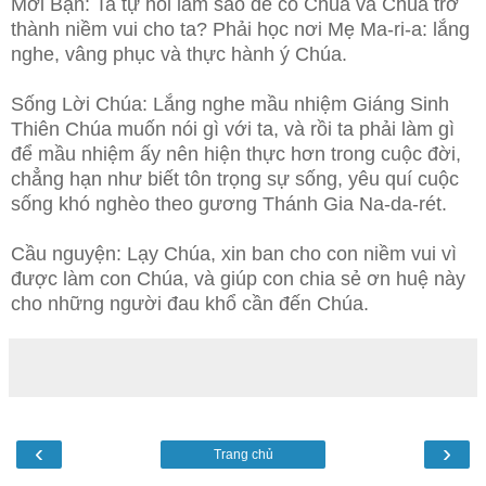
Mời Bạn: Ta tự hỏi làm sao để có Chúa và Chúa trở
thành niềm vui cho ta? Phải học nơi Mẹ Ma-ri-a: lắng
nghe, vâng phục và thực hành ý Chúa.
Sống Lời Chúa: Lắng nghe mầu nhiệm Giáng Sinh
Thiên Chúa muốn nói gì với ta, và rồi ta phải làm gì
để mầu nhiệm ấy nên hiện thực hơn trong cuộc đời,
chẳng hạn như biết tôn trọng sự sống, yêu quí cuộc
sống khó nghèo theo gương Thánh Gia Na-da-rét.
Cầu nguyện: Lạy Chúa, xin ban cho con niềm vui vì
được làm con Chúa, và giúp con chia sẻ ơn huệ này
cho những người đau khổ cần đến Chúa.
‹
›
Trang chủ