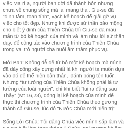
việc Ma-ri-a, người bạn đời đã thành hôn nhưng
chưa về chung sống mà lại mang thai, Giu-se đã
“định tâm, toan tính”, vạch kế hoạch để giải gỡ vụ
việc cho tốt đẹp. Nhưng khi được sứ thần báo mộng
cho biết ý định của Thiên Chúa thì Giu-se đã mau
mắn từ bỏ kế hoạch của mình và làm như lời sứ thần
dạy, để cộng tác vào chương trình của Thiên Chúa
trong vai trò người cha nuôi âm thầm phục vụ.
Mời Bạn: Không dễ để từ bỏ một kế hoạch mà mình
đã dày công xây dựng nhất là khi người ta muốn dựa
vào đó để thể hiện bản thân, ‘đánh bóng tên tuổi’.
Nhưng “tư tưởng của Thiên Chúa không phải là tư
tưởng của loài người”; chỉ khi biết “lui ra đằng sau
Thầy” (Mt 16,23), đóng lại kế hoạch của mình để
thực thi chương trình của Thiên Chúa theo gương
thánh cả Giu-se, lúc đó “Nước Chúa mới hiển trị”.
Sống Lời Chúa: Tôi dâng Chúa việc mình sắp làm và