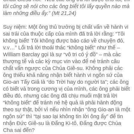
tôi cũng sẽ nói cho các ông biết tôi lấy quyền nào mà
làm những điều ấy.” (Mt 21,24)
Suy niệm: Một ông thủ trưởng bị chất vấn về hành vi
sai trái của thuộc cấp của mình đã trả lời rằng: “Tôi
không biết! Tôi không được
báo cáo về chuyện đó,
v.v…” Lối trả lời thoái thác “không biết” như thế –
William Barclay gọi là sự “vô tri có ý đồ” – mà các
thượng tế và các kỳ mục vin vào để né tránh câu
chất vấn ngược của Chúa Giê-su. Không phải các
ông thiếu khả năng nhận biết hành vi ngôn sứ của
Gio-an Tẩy Giả là “do Trời hay do người ta”; các ông
có biết và trong cương vị của mình, các ông phải biết
điều đó, nhưng các ông đã chịu muối mặt trả lời
“không biết” để tránh né hệ quả là phải hành động
theo sự thật, bởi vì nếu nhìn nhận “ông Gio-an là một
ngôn sứ” thì “tại sao lại không tin lời ông ấy” để tin
nhận Đức Giê-su là Đấng Ki-tô, Đấng được Chúa
Cha sai đến?