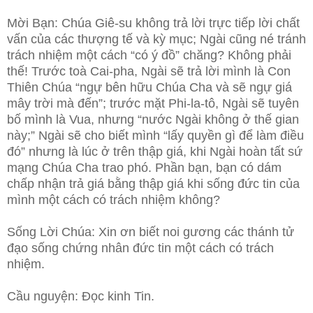
Mời Bạn: Chúa Giê-su không trả lời trực tiếp lời chất
vấn của các thượng tế và kỳ mục; Ngài cũng né tránh
trách nhiệm một cách “có ý đồ” chăng? Không phải
thế! Trước toà Cai-pha, Ngài sẽ trả lời mình là Con
Thiên Chúa “ngự bên hữu Chúa Cha và sẽ ngự giá
mây trời mà đến”; trước mặt Phi-la-tô, Ngài sẽ tuyên
bố mình là Vua, nhưng “nước Ngài không ở thế gian
này;” Ngài sẽ cho biết mình “lấy quyền gì để làm điều
đó” nhưng là lúc ở trên thập giá, khi Ngài hoàn tất sứ
mạng Chúa Cha trao phó. Phần bạn, bạn có dám
chấp nhận trả giá bằng thập giá khi sống đức tin của
mình một cách có trách nhiệm không?
Sống Lời Chúa: Xin ơn biết noi gương các thánh tử
đạo sống chứng nhân đức tin một cách có trách
nhiệm.
Cầu nguyện: Đọc kinh Tin.