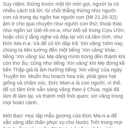
Suy niệm: Đứng trước một lời mời gọi, người ta có
nhiều cách trả lời: từ chối thẳng thừng như người
con cả trong dụ ngôn hai người con (Mt 21,28-32);
ậm ờ cho qua chuyện như người con thứ; thoái thác
như ngôn sứ Giê-rê-mi-a, như Mô-sê trong Cựu Ước;
hoặc chú ý lắng nghe và đáp lại với cả tâm tình, như
Đức Ma-ri-a. Và để có lời đáp trả ‘Xin vâng’ hôm nay,
chúng ta liên tưởng đến một tiếng ‘Xin vâng’ khác :
tiếng ‘Xin vâng’ lúc Mẹ dâng mình trong đền thánh khi
còn thơ ấu; cũng như tiếng ‘Xin vâng’ khi Mẹ đứng kề
bên Thập giá là âm hưởng tiếng ‘Xin vâng’ của ngày
Truyền tin. Muốn thu hoạch hoa trái, phải gieo hạt
giống và chăm sóc. Đức Mari-a là con người, vì thế,
để có tâm tình sẵn sàng vâng theo ý Chúa, ngài đã
làm đi làm lại, và thành một thói quen: xin vâng trong
mọi hoàn cảnh.
Mời Bạn: Học tập mẫu gương của Đức Ma-ri-a để
sẵn sàng dấn thân phục vụ cho Nước Trời trong mọi