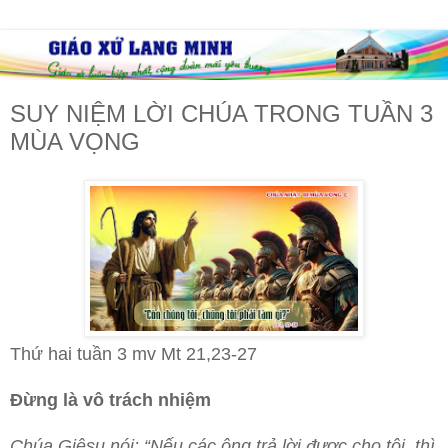
SUY NIỆM LỜI CHÚA TRONG TUẦN 3
MÙA VỌNG
Thứ hai tuần 3 mv Mt 21,23-27
Đừng là vô trách nhiệm
Chúa Giêsu nói: “Nếu các ông trả lời được cho tôi, thì