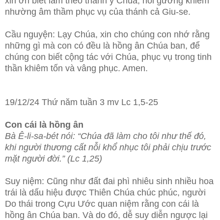
xin ơn biết làm theo thánh ý Chúa, noi gương khiêm
nhường âm thầm phục vụ của thánh cả Giu-se.
Cầu nguyện: Lạy Chúa, xin cho chúng con nhớ rằng
những gì mà con có đều là hồng ân Chúa ban, để
chúng con biết cộng tác với Chúa, phục vụ trong tinh
thần khiêm tốn và vâng phục. Amen.
19/12/24 Thứ năm tuần 3 mv Lc 1,5-25
Con cái là hồng ân
Bà Ê-li-sa-bét nói: “Chúa đã làm cho tôi như thế đó,
khi người thương cất nỗi khổ nhục tôi phải chịu trước
mặt người đời.” (Lc 1,25)
Suy niệm: Cũng như đất đai phì nhiêu sinh nhiều hoa
trái là dấu hiệu được Thiên Chúa chúc phúc, người
Do thái trong Cựu Ước quan niệm rằng con cái là
hồng ân Chúa ban. Và do đó, dễ suy diễn ngược lại