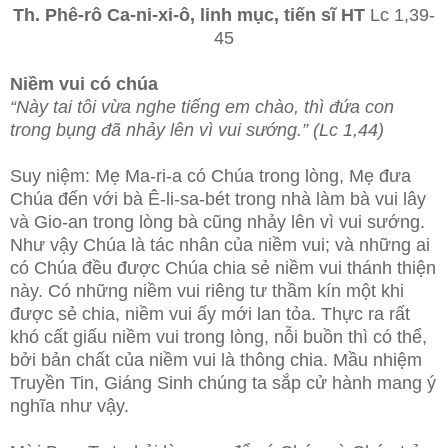
Th. Phê-rô Ca-ni-xi-ô, linh mục, tiến sĩ HT
Lc 1,39-
45
Niềm vui có chúa
“Này tai tôi vừa nghe tiếng em chào, thì đứa con
trong bụng đã nhảy lên vì vui sướng.” (Lc 1,44)
Suy niệm: Mẹ Ma-ri-a có Chúa trong lòng, Mẹ đưa
Chúa đến với bà Ê-li-sa-bét trong nhà làm bà vui lây
và Gio-an trong lòng bà cũng nhảy lên vì vui sướng.
Như vậy Chúa là tác nhân của niềm vui; và những ai
có Chúa đều được Chúa chia sẻ niềm vui thánh thiện
này. Có những niềm vui riêng tư thầm kín một khi
được sẻ chia, niềm vui ấy mới lan tỏa. Thực ra rất
khó cất giấu niềm vui trong lòng, nỗi buồn thì có thể,
bởi bản chất của niềm vui là thông chia. Mầu nhiệm
Truyền Tin, Giáng Sinh chúng ta sắp cử hành mang ý
nghĩa như vậy.