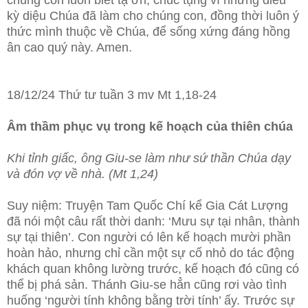
chúng con luôn biết tạ ơn, chúc tụng vì những điều
kỳ diệu Chúa đã làm cho chúng con, đồng thời luôn ý
thức mình thuộc về Chúa, để sống xứng đáng hồng
ân cao quý này. Amen.
18/12/24 Thứ tư tuần 3 mv Mt 1,18-24
Âm thầm phục vụ trong kế hoạch của thiên chúa
Khi tỉnh giấc, ông Giu-se làm như sứ thần Chúa dạy
và đón vợ về nhà. (Mt 1,24)
Suy niệm: Truyện Tam Quốc Chí kể Gia Cát Lượng
đã nói một câu rất thời danh: ‘Mưu sự tại nhân, thành
sự tại thiên’. Con người có lên kế hoạch mười phần
hoàn hảo, nhưng chỉ cần một sự cố nhỏ do tác động
khách quan không lường trước, kế hoạch đó cũng có
thể bị phá sản. Thánh Giu-se hẳn cũng rơi vào tình
huống ‘người tính không bằng trời tính’ ấy. Trước sự