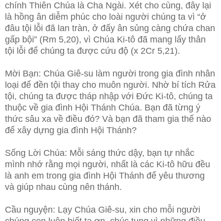
chính Thiên Chúa là Cha Ngài. Xét cho cùng, đây lại
là hồng ân diễm phúc cho loài người chúng ta vì “ở
đâu tội lỗi đã lan tràn, ở đấy ân sủng càng chứa chan
gấp bội” (Rm 5,20), vì Chúa Ki-tô đã mang lấy thân
tội lỗi để chúng ta được cứu độ (x 2Cr 5,21).
Mời Bạn: Chúa Giê-su làm người trong gia đình nhân
loại để đền tội thay cho muôn người. Nhờ bí tích Rửa
tội, chúng ta được tháp nhập với Đức Ki-tô, chúng ta
thuộc về gia đình Hội Thánh Chúa. Bạn đã từng ý
thức sâu xa về điều đó? Và bạn đã tham gia thế nào
để xây dựng gia đình Hội Thánh?
Sống Lời Chúa: Mỗi sáng thức dậy, bạn tự nhắc
mình nhớ rằng mọi người, nhất là các Ki-tô hữu đều
là anh em trong gia đình Hội Thánh để yêu thương
và giúp nhau cùng nên thánh.
Cầu nguyện: Lạy Chúa Giê-su, xin cho mỗi người