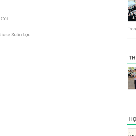
 Cúi
Trọng
Giuse Xuân Lộc
TH
HỌ