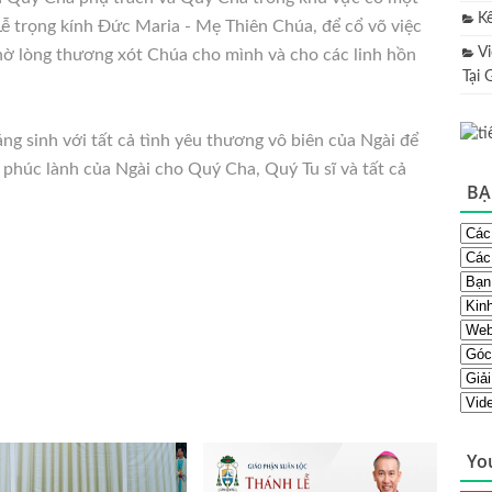
K
ễ trọng kính Đức Maria - Mẹ Thiên Chúa, để cổ võ việc
V
ờ lòng thương xót Chúa cho mình và cho các linh hồn
Tại 
g sinh với tất cả tình yêu thương vô biên của Ngài để
phúc lành của Ngài cho Quý Cha, Quý Tu sĩ và tất cả
BẠ
Yo