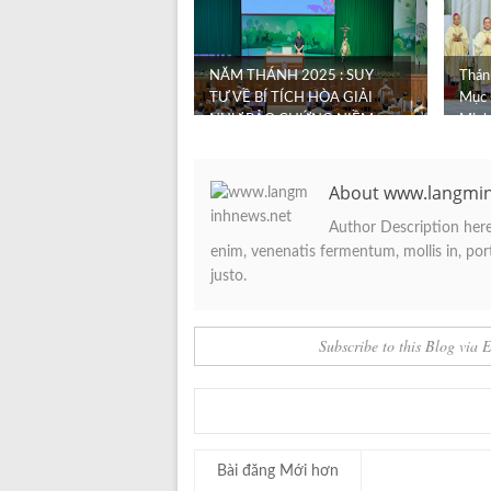
NĂM THÁNH 2025 : SUY
Thán
TƯ VỀ BÍ TÍCH HÒA GIẢI
Mục 
NHƯ BẢO CHỨNG NIỀM
Minh
HY VỌNG
About www.langmi
Author Description here.
enim, venenatis fermentum, mollis in, porta
justo.
Subscribe to this Blog via 
Bài đăng Mới hơn