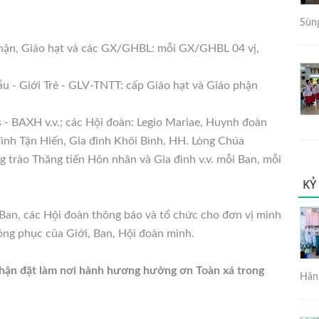
Sùng
hận, Giáo hạt và các GX/GHBL: mỗi GX/GHBL 04 vị,
ẫu - Giới Trẻ - GLV-TNTT: cấp Giáo hạt và Giáo phận
 - BAXH v.v.; các Hội đoàn: Legio Mariae, Huynh đoàn
nh Tận Hiến, Gia đình Khôi Bình, HH. Lòng Chúa
g trào Thăng tiến Hôn nhân và Gia đình v.v. mỗi Ban, mỗi
KỶ
 Ban, các Hội đoàn thông báo và tổ chức cho đơn vị mình
đồng phục của Giới, Ban, Hội đoàn mình.
hận đặt làm nơi hành hương hưởng ơn Toàn xá trong
Hân 