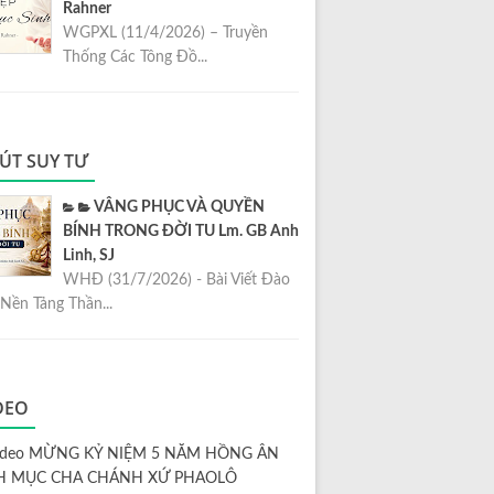
Rahner
WGPXL (11/4/2026) – Truyền
Thống Các Tông Đồ...
ÚT SUY TƯ
VÂNG PHỤC VÀ QUYỀN
BÍNH TRONG ĐỜI TU Lm. GB Anh
Linh, SJ
WHĐ (31/7/2026) - Bài Viết Đào
Nền Tảng Thần...
DEO
ideo MỪNG KỶ NIỆM 5 NĂM HỒNG ÂN
H MỤC CHA CHÁNH XỨ PHAOLÔ