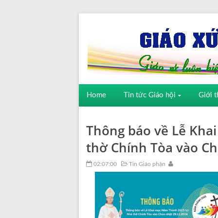
Home
Tin tức Giáo hội
Giới t
Thông báo về Lễ Kha
thờ Chính Tòa vào Ch
02:07:00
Tin Giáo phận