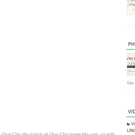
PH
Sâu 
VI
V
LIN
in Quý Cha phụ trách và Quý Cha trong khu vực có một