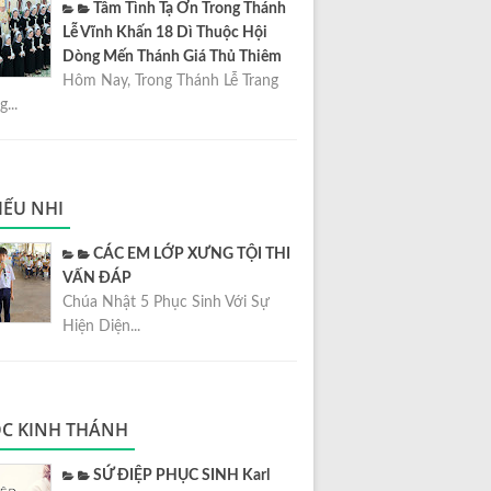
Tâm Tình Tạ Ơn Trong Thánh
Lễ Vĩnh Khấn 18 Dì Thuộc Hội
Dòng Mến Thánh Giá Thủ Thiêm
Hôm Nay, Trong Thánh Lễ Trang
...
IẾU NHI
CÁC EM LỚP XƯNG TỘI THI
VẤN ĐÁP
Chúa Nhật 5 Phục Sinh Với Sự
Hiện Diện...
C KINH THÁNH
SỨ ĐIỆP PHỤC SINH Karl