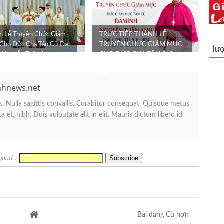
h Lễ Truyền Chức Giám
TRỰC TIẾP THÁNH LỄ
Cho Đức Cha Tân Cử Đa
TRUYỀN CHỨC GIÁM MỤC
lượ
 Nguyễn Tuấn Anh
CHO ĐỨC CHA TÂN CỬ
ĐAMINH NGUYỄN TUẤN
AN...
nhnews.net
. Nulla sagittis convallis. Curabitur consequat. Quisque metus
 et, nibh. Duis vulputate elit in elit. Mauris dictum libero id
Email :
Bài đăng Cũ hơn