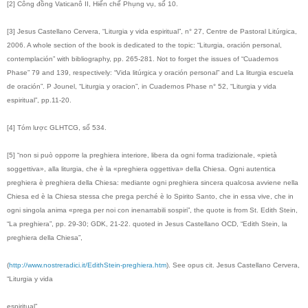
[2] Công đồng Vaticanô II, Hiến chế Phụng vụ, số 10.
[3] Jesus Castellano Cervera, “Liturgia y vida espiritual”, n° 27, Centre de Pastoral Litúrgica,
2006. A whole section of the book is dedicated to the topic: “Liturgia, oración personal,
contemplación” with bibliography, pp. 265-281. Not to forget the issues of “Cuadernos
Phase” 79 and 139, respectively: “Vida litúrgica y oración personal” and La liturgia escuela
de oración”. P Jounel, “Liturgia y oracion”, in Cuadernos Phase n° 52, “Liturgia y vida
espiritual”, pp.11-20.
[4] Tóm lược GLHTCG, số 534.
[5] “non si può opporre la preghiera interiore, libera da ogni forma tradizionale, «pietà
soggettiva», alla liturgia, che è la «preghiera oggettiva» della Chiesa. Ogni autentica
preghiera è preghiera della Chiesa: mediante ogni preghiera sincera qualcosa avviene nella
Chiesa ed è la Chiesa stessa che prega perché è lo Spirito Santo, che in essa vive, che in
ogni singola anima «prega per noi con inenarrabili sospiri”, the quote is from St. Edith Stein,
“La preghiera”, pp. 29-30; GDK, 21-22. quoted in Jesus Castellano OCD, “Edith Stein, la
preghiera della Chiesa”,
(
http://www.nostreradici.it/EdithStein-preghiera.htm
). See opus cit. Jesus Castellano Cervera,
“Liturgia y vida
espiritual”.