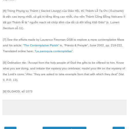
[6] Trong Phụng vụ Thánh ( Sacred Liturgy) của Giáo Hội, thì Thánh Lễ Tạ Ơn ( Eucharist)
là việc cao trọng nhất, có giá trị tiêng liêng cao nhất, cho nên Thánh Công Đồng Vaticano II
đã gọi Thánh lễ là “ nguồn mạch và chóp đỉnh của tất cả đời sống Kitô Giáo” (x. Lumen
Gentium số 11).
[7] See the efforts made by Laurence Freeman OSB to explore a more contemplative Mass
and his article:
“The Contemplative Parish”
in, “Priests & People”, June 2002, pp. 218-222.
Translated online here:
“La parroquia contemplativa”
.
[8] Ordination rite: “Accept from the holy people of God the gifts to be offered to him. Know
what you are doing, and imitate the mystery you celebrate; model your life on the mystery of
the Lord’s cross.” Also: “they are asked to take example from that with which they deal” (Vat
II, P.O. 13).
[9] GLGHCG, số 1073