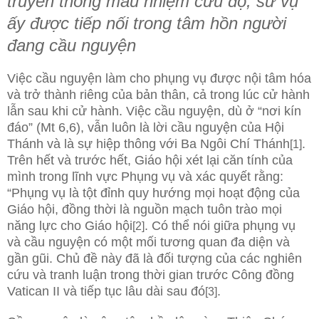
truyền thông mầu nhiệm cứu độ, sứ vụ
ấy được tiếp nối trong tâm hồn người
đang cầu nguyện
Việc cầu nguyện làm cho phụng vụ được nội tâm hóa
và trở thành riêng của bản thân, cả trong lúc cử
hành
lẫn sau khi cử hành. Việc cầu nguyện, dù ở “nơi kín
đáo” (Mt 6,6), vẫn luôn là lời cầu nguyện của Hội
Thánh và là sự hiệp thông với Ba Ngôi Chí Thánh
.
[1]
Trên hết và trước hết, Giáo hội xét lại căn tính của
mình trong lĩnh vực Phụng vụ và xác quyết rằng:
“Phụng vụ là tột đỉnh quy hướng mọi hoạt động của
Giáo hội, đồng thời là nguồn mạch tuôn trào mọi
năng lực cho Giáo hội
. Có thể nói giữa phụng vụ
[2]
và cầu nguyện có một mối tương quan đa diện và
gần gũi. Chủ đề này đã là đối tượng của các nghiên
cứu và tranh luận trong thời gian trước Công đồng
Vatican II và tiếp tục lâu dài sau đó
.
[3]