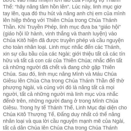
bước vào mầu nhiệm lớn lao của Phụng vụ Thánh
Thể: “hãy nâng tâm hồn lên”. Lúc này, linh mục giơ
tay lên, qua đó thu hút và nâng anh chị em của mình
lên hiệp thông với Thiên Chúa trong Chúa Thánh
Thần. Khi Truyền Phép, linh mục đưa ba “giáo hội”
(giáo hội lữ hành, vinh thắng và thanh luyện) vào
Chúa Kitô hiện đã được truyền phép và cầu nguyện
cho toàn nhân loại. Linh mục nhắc đến các Thánh,
xin sự cầu bầu của các Ngài; giới thiệu tất cả các tín
hữu và tất cả con cái của Thiên Chúa; nhắc đến tất
cả những người đã chết và đang chờ gặp Thiên
Chúa. Sau đó, linh mục nâng Mình và Máu Chúa
Giêsu lên Chúa Cha trong Chúa Thánh Thần để thờ
phượng Ngài, và cùng với đó là nâng tất cả mọi
người, tất cả những người mà linh mục vừa nhắc
đếnở trên, những người đang ở trong Mình Chúa
Giêsu. Trong hy tế Thánh Thể, Linh Mục đại diện cho
Chúa Kitô Thượng Tế, Đấng duy nhất có thể nâng
nhân loại và qua lời cầu nguyện mạnh mẽ của Ngài,
tất cả dân Chúa lên Chúa Cha trong Chúa Thánh