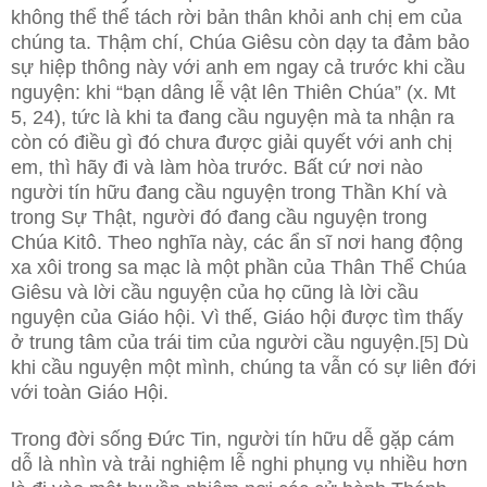
không thể thể tách rời bản thân khỏi anh chị em của
chúng ta. Thậm chí, Chúa Giêsu còn dạy ta đảm bảo
sự hiệp thông này với anh em ngay cả trước khi cầu
nguyện: khi “bạn dâng lễ vật lên Thiên Chúa” (x. Mt
5, 24), tức là khi ta đang cầu nguyện mà ta nhận ra
còn có điều gì đó chưa được giải quyết với anh chị
em, thì hãy đi và làm hòa trước. Bất cứ nơi nào
người tín hữu đang cầu nguyện trong Thần Khí và
trong Sự Thật, người đó đang cầu nguyện trong
Chúa Kitô. Theo nghĩa này, các ẩn sĩ nơi hang động
xa xôi trong sa mạc là một phần của Thân Thể Chúa
Giêsu và lời cầu nguyện của họ cũng là lời cầu
nguyện của Giáo hội. Vì thế, Giáo hội được tìm thấy
ở trung tâm của trái tim của người cầu nguyện.
Dù
[5]
khi cầu nguyện một mình, chúng ta vẫn có sự liên đới
với toàn Giáo Hội.
Trong đời sống Đức Tin, người tín hữu dễ gặp cám
dỗ là nhìn và trải nghiệm lễ nghi phụng vụ nhiều hơn