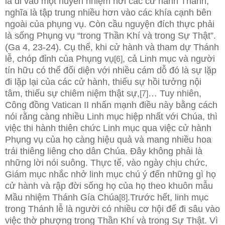
là đi vào một huyền nhiệm nơi các cử hành Thánh,
nghĩa là tập trung nhiều hơn vào các khía cạnh bên
ngoài của phụng vụ. Còn cầu nguyện đích thực phải
là sống Phụng vụ “trong Thần Khí và trong Sự Thật”.
(Ga 4, 23-24). Cụ thể, khi cử hành và tham dự Thánh
lễ, chóp đỉnh của Phụng vụ
, cả Linh mục và người
[6]
tín hữu có thể đối diện với nhiều cám dỗ đó là sự lặp
đi lặp lại của các cử hành, thiếu sự hồi tưởng nội
tâm, thiếu sự chiêm niệm thật sự,
… Tuy nhiên,
[7]
Công đồng Vatican II nhấn mạnh điều này bằng cách
nói rằng càng nhiều Linh mục hiệp nhất với Chúa, thì
việc thi hành thiên chức Linh mục qua việc cử hành
Phụng vụ của họ càng hiệu quả và mang nhiều hoa
trái thiêng liêng cho dân Chúa. Đây không phải là
những lời nói suông. Thực tế, vào ngày chịu chức,
Giám mục nhắc nhở linh mục chú ý đến những gì họ
cử hành và rập đời sống họ của họ theo khuôn mẫu
Mầu nhiệm Thánh Gía Chúa
.Trước hết, linh mục
[8]
trong Thánh lễ là người có nhiều cơ hội để đi sâu vào
việc thờ phượng trong Thần Khí và trong Sự Thật. Vì