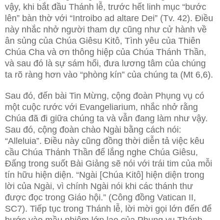
vậy, khi bắt đầu Thánh lễ, trước hết linh mục “bước
lên” bàn thờ với “Introibo ad altare Dei” (Tv. 42). Điều
này nhắc nhở người tham dự cũng như cử hành về
ân sủng của Chúa Giêsu Kitô, Tình yêu của Thiên
Chúa Cha và ơn thông hiệp của Chúa Thánh Thần,
và sau đó là sự sám hối, đưa lương tâm của chúng
ta rõ ràng hơn vào “phòng kín” của chúng ta (Mt 6,6).
Sau đó, đến bài Tin Mừng, cộng đoàn Phụng vụ có
một cuộc rước với Evangeliarium, nhắc nhở rằng
Chúa đã đi giữa chúng ta và vẫn đang làm như vậy.
Sau đó, cộng đoàn chào Ngài bằng cách nói:
“Alleluia”. Điều này cũng đồng thời diễn tả việc kêu
cầu Chúa Thánh Thần để lắng nghe Chúa Giêsu,
Đấng trong suốt Bài Giảng sẽ nói với trái tim của mỗi
tín hữu hiện diện. “Ngài [Chúa Kitô] hiện diện trong
lời của Ngài, vì chính Ngài nói khi các thánh thư
được đọc trong Giáo hội.” (Công đồng Vatican II,
SC7). Tiếp tục trong Thánh lễ, lời mời gọi lớn đến để