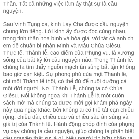
Thần. Tất cả những việc làm ấy thật sự là cầu
nguyện.
Sau Vinh Tụng ca, kinh Lạy Cha được cầu nguyện
chung lớn tiếng. Lời kinh ấy được đọc cùng nhau,
trong tinh thần hòa bình và hòa giải với tất cả anh chị
em để chuẩn bị nhận Mình và Máu Chúa Giêsu.
Thực tế, Thánh lễ, cao điểm của Phụng vụ, là xương
sống của bất kỳ lời cầu nguyện nào. Trong Thánh lễ,
chúng ta tìm thấy nguồn mạch ân sủng bất tận không
bao giờ cạn kiệt. Sự phong phú của một Thánh lễ,
chỉ một Thánh lễ thôi, có thể đủ để nuôi dưỡng cả
một đời người. Nơi Thánh Lễ, chúng ta có Chúa
Giêsu. Nói không ngoa khi Thánh Lễ là một cuốn
sách mở mà chúng ta được mời gọi khám phá ngày
này qua ngày khác, bởi không ai có thể tát cạn chiều
rộng, chiều dài, chiều cao và chiều sâu ân sủng và
giá trị của Thánh lễ. Hành động chóp đỉnh của phụng
vụ dạy chúng ta cầu nguyện, giúp chúng ta phân biệt
cầu nguyện thật sự là gì. Nếu người tín hữu nhận ra