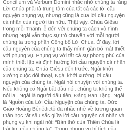
Concilium và Verbum Domini nhắc nhở chúng ta rằng
Lời Chúa phải là trung tâm của tất cả các lời cầu
nguyện phụng vụ, nhưng cũng là của lời cầu nguyện
cá nhân của người tín hữu. Thật vậy, Chúa Giêsu
trong mỗi Thánh lễ đến với chúng ta cách vô hình
nhưng Ngài vẫn thực sự trò chuyện với mỗi người
chúng ta trong phần Công bố Lời Chúa. Ở đây, lời
cầu nguyện của chúng ta thấy mình gắn bó mật thiết
với phụng vụ. Phụng vụ với tất cả sự phong phú của
mình thiết lập và định hướng lời cầu nguyện cá nhân
của chúng ta. Chúa Giêsu đến trước, Ngài khởi
xướng cuộc đối thoại, Ngài khởi xướng lời cầu
nguyện của chúng ta, Ngài nói chuyện với chúng ta.
Nếu không có Ngài bắt đầu nói, chúng ta không thể
nói lại. Ngài là người đầu tiên, Đấng Ban Tặng. Ngài
là Nguồn của Lời Cầu Nguyện của chúng ta. Đức
Giáo Hoàng Bênêđictô đã nhắc nhở về tương quan
thần học rất sâu sắc giữa lời cầu nguyện cá nhân và
phụng vụ khi ngài nói: “Bàn thờ của Thiên Chúa là
trái tim của chúng ta”. Trong phụng vụ bí tích của