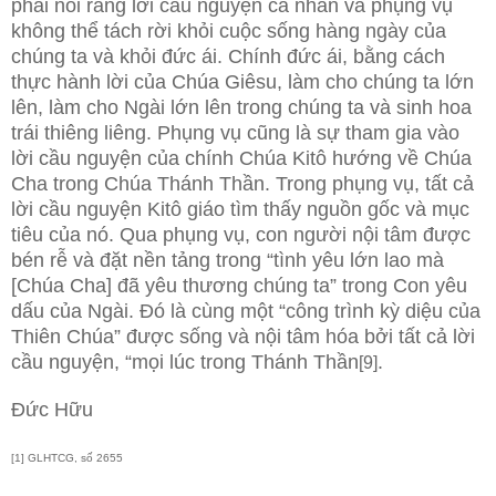
phải nói rằng lời cầu nguyện cá nhân và phụng vụ
không thể tách rời khỏi cuộc sống hàng ngày của
chúng ta và khỏi đức ái. Chính đức ái, bằng cách
thực hành lời của Chúa Giêsu, làm cho chúng ta lớn
lên, làm cho Ngài lớn lên trong chúng ta và sinh hoa
trái thiêng liêng. Phụng vụ cũng là sự tham gia vào
lời cầu nguyện của chính Chúa Kitô hướng về Chúa
Cha trong Chúa Thánh Thần. Trong phụng vụ, tất cả
lời cầu nguyện Kitô giáo tìm thấy nguồn gốc và mục
tiêu của nó. Qua phụng vụ, con người nội tâm được
bén rễ và đặt nền tảng trong “tình yêu lớn lao mà
[Chúa Cha] đã yêu thương chúng ta” trong Con yêu
dấu của Ngài. Đó là cùng một “công trình kỳ diệu của
Thiên Chúa” được sống và nội tâm hóa bởi tất cả lời
cầu nguyện, “mọi lúc trong Thánh Thần
.
[9]
Đức Hữu
[1] GLHTCG, số 2655