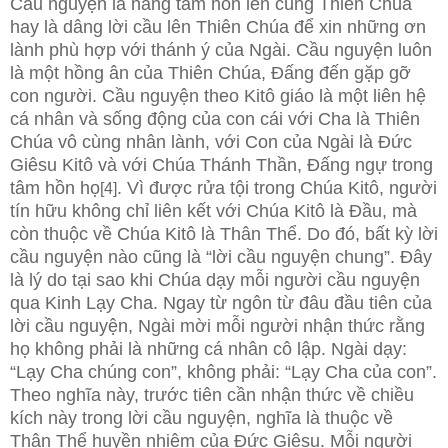
Cầu nguyện là nâng tâm hồn lên cùng Thiên Chúa
hay là dâng lời cầu lên Thiên Chúa để xin những ơn
lành phù hợp với thánh ý của Ngài. Cầu nguyện luôn
là một hồng ân của Thiên Chúa, Ðấng đến gặp gỡ
con người. Cầu nguyện theo Kitô giáo là một liên hệ
cá nhân và sống động của con cái với Cha là Thiên
Chúa vô cùng nhân lành, với Con của Ngài là Ðức
Giêsu Kitô và với Chúa Thánh Thần, Ðấng ngự trong
tâm hồn họ
. Vì được rửa tội trong Chúa Kitô, người
[4]
tín hữu không chỉ liên kết với Chúa Kitô là Đầu, mà
còn thuộc về Chúa Kitô là Thân Thể. Do đó, bất kỳ lời
cầu nguyện nào cũng là “lời cầu nguyện chung”. Đây
là lý do tại sao khi Chúa dạy mỗi người cầu nguyện
qua Kinh Lạy Cha. Ngay từ ngôn từ đâu đầu tiên của
lời cầu nguyện, Ngài mời mỗi người nhận thức rằng
họ không phải là những cá nhân cô lập. Ngài dạy:
“Lạy Cha chúng con”, không phải: “Lạy Cha của con”.
Theo nghĩa này, trước tiên cần nhận thức về chiều
kích này trong lời cầu nguyện, nghĩa là thuộc về
Thân Thể huyền nhiệm của Đức Giêsu. Mỗi người