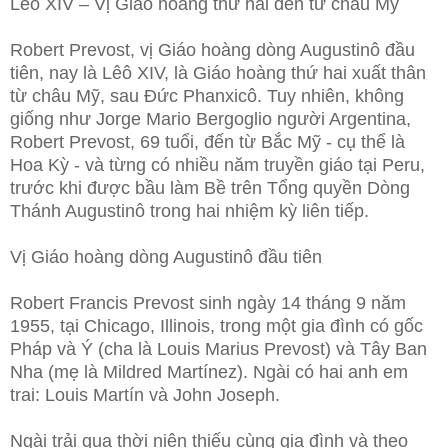
Lêô XIV – Vị Giáo hoàng thứ hai đến từ châu Mỹ
Robert Prevost, vị Giáo hoàng dòng Augustinô đầu
tiên, nay là Lêô XIV, là Giáo hoàng thứ hai xuất thân
từ châu Mỹ, sau Đức Phanxicô. Tuy nhiên, không
giống như Jorge Mario Bergoglio người Argentina,
Robert Prevost, 69 tuổi, đến từ Bắc Mỹ - cụ thể là
Hoa Kỳ - và từng có nhiều năm truyền giáo tại Peru,
trước khi được bầu làm Bề trên Tổng quyền Dòng
Thánh Augustinô trong hai nhiệm kỳ liên tiếp.
Vị Giáo hoàng dòng Augustinô đầu tiên
Robert Francis Prevost sinh ngày 14 tháng 9 năm
1955, tại Chicago, Illinois, trong một gia đình có gốc
Pháp và Ý (cha là Louis Marius Prevost) và Tây Ban
Nha (mẹ là Mildred Martínez). Ngài có hai anh em
trai: Louis Martín và John Joseph.
Ngài trải qua thời niên thiếu cùng gia đình và theo