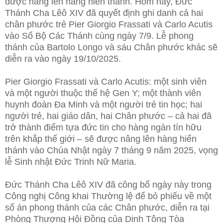
được nâng lên hàng hiển thánh. Hôm nay, Đức
Thánh Cha Lêô XIV đã quyết định ghi danh cả hai
chân phước trẻ Pier Giorgio Frassati và Carlo Acutis
vào Sổ
Bộ Các Thánh cùng ngày 7/9. Lễ phong
thánh của Bartolo Longo và sáu Chân phước khác sẽ
diễn ra vào ngày 19/10/2025.
Pier Giorgio Frassati và Carlo Acutis: một sinh viên
và một người thuộc thế hệ Gen Y; một thành viên
huynh đoàn Đa Minh và một người trẻ tin học; hai
người trẻ, hai giáo dân, hai Chân phước – cả hai đã
trở thành điểm tựa đức tin cho hàng ngàn tín hữu
trên khắp thế giới – sẽ được nâng lên hàng hiển
thánh vào Chúa Nhật ngày 7 tháng 9 năm 2025, vọng
lễ Sinh nhật Đức Trinh Nữ Maria.
Đức Thánh Cha Lêô XIV đã công bố ngày này trong
Công nghị Công khai Thường lệ để bỏ phiếu về một
số án phong thánh của các Chân phước, diễn ra tại
Phòng Thượng Hội Đồng của Dinh Tông Tòa