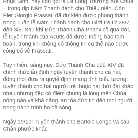
Phục Sinh, hay còn gọi là Lễ Lòng Thương Xót Chúa
– trong dịp Năm Thánh dành cho Thiếu niên. Còn
Pier Giorgio Frassati đã dự kiến được phong thánh
trong Tuần lễ Năm Thánh dành cho Giới trẻ từ 28/7
đến 3/8. Sau khi Đức Thánh Cha Phanxicô qua đời,
lễ tuyên thánh của Acutis đã được thông báo tạm
hoãn, trong khi không có thông tin cụ thể nào được
công bố về Frassati.
Tuy nhiên, sáng nay, Đức Thánh Cha Lêô XIV đã
chính thức ấn định ngày tuyên thánh cho cả hai,
đồng thời đưa ra quyết định mang tính biểu tượng:
tuyên thánh cho hai người trẻ thuộc hai thời đại khác
nhau nhưng đều có điểm chung là lòng mến Chúa
nồng nàn và khả năng lan tỏa đức tin đến mọi người
trong hành trình họ đã sống.
Ngày 19/10: Tuyên thánh cho Bartolo Longo và sáu
Chân phước khác