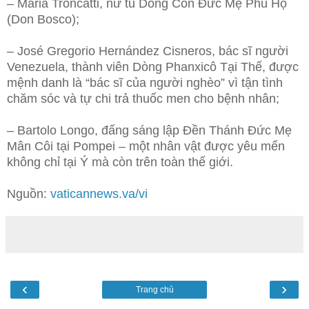
– Maria Troncatti, nữ tu Dòng Con Đức Mẹ Phù Hộ
(Don Bosco);
– José Gregorio Hernández Cisneros, bác sĩ người
Venezuela, thành viên Dòng Phanxicô Tại Thế, được
mệnh danh là “bác sĩ của người nghèo” vì tận tình
chăm sóc và tự chi trả thuốc men cho bệnh nhân;
– Bartolo Longo, đấng sáng lập Đền Thánh Đức Mẹ
Mân Côi tại Pompei – một nhân vật được yêu mến
không chỉ tại Ý mà còn trên toàn thế giới.
Nguồn:
vaticannews.va/vi
‹
›
Trang chủ