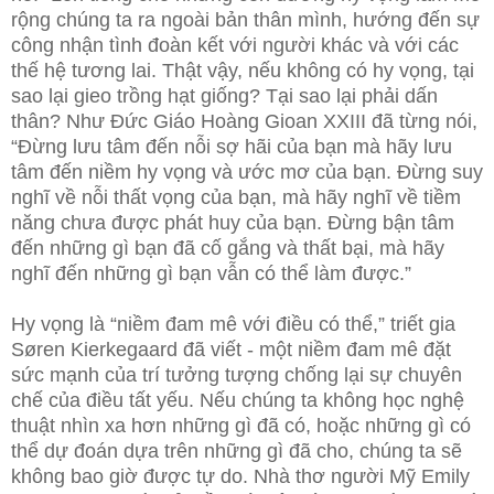
rộng chúng ta ra ngoài bản thân mình, hướng đến sự
công nhận tình đoàn kết với người khác và với các
thế hệ tương lai. Thật vậy, nếu không có hy vọng, tại
sao lại gieo trồng hạt giống? Tại sao lại phải dấn
thân? Như Đức Giáo Hoàng Gioan XXIII đã từng nói,
“Đừng lưu tâm đến nỗi sợ hãi của bạn mà hãy lưu
tâm đến niềm hy vọng và ước mơ của bạn. Đừng suy
nghĩ về nỗi thất vọng của bạn, mà hãy nghĩ về tiềm
năng chưa được phát huy của bạn. Đừng bận tâm
đến những gì bạn đã cố gắng và thất bại, mà hãy
nghĩ đến những gì bạn vẫn có thể làm được.”
Hy vọng là “niềm đam mê với điều có thể,” triết gia
Søren Kierkegaard đã viết - một niềm đam mê đặt
sức mạnh của trí tưởng tượng chống lại sự chuyên
chế của điều tất yếu. Nếu chúng ta không học nghệ
thuật nhìn xa hơn những gì đã có, hoặc những gì có
thể dự đoán dựa trên những gì đã cho, chúng ta sẽ
không bao giờ được tự do. Nhà thơ người Mỹ Emily