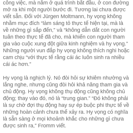
công việc, mà nằm ở quá trình bắt đầu, ở con đường
mở ra khi một người bước đi. Tương lai chưa được
viết sẵn. Đối với Jürgen Moltmann, hy vọng không
nhằm mục đích “làm sáng tỏ thực tế hiện tại, mà là
về những gì sắp đến,” và “không dẫn dắt con người
tuân theo thực tế đã cho, mà khiến con người tham
gia vào cuộc xung đột giữa kinh nghiệm và hy vọng.”
Những người vun đắp hy vọng không thích nghi hoặc
cam chịu “với thực tế rằng cái ác luôn sinh ra nhiều
cái ác hơn.”
Hy vọng là nghịch lý. Nó đòi hỏi sự khiêm nhường và
lắng nghe, nhưng cũng đòi hỏi khả năng tham gia và
chủ động. Hy vọng không thụ động cũng không chủ
động; thay vào đó, nó là “trung gian.” “Đó không phải
là sự chờ đợi thụ động hay sự ép buộc phi thực tế về
những hoàn cảnh chưa thể xảy ra. Hy vọng có nghĩa
là sẵn sàng ở mọi khoảnh khắc cho những gì chưa
được sinh ra,” Fromm viết.