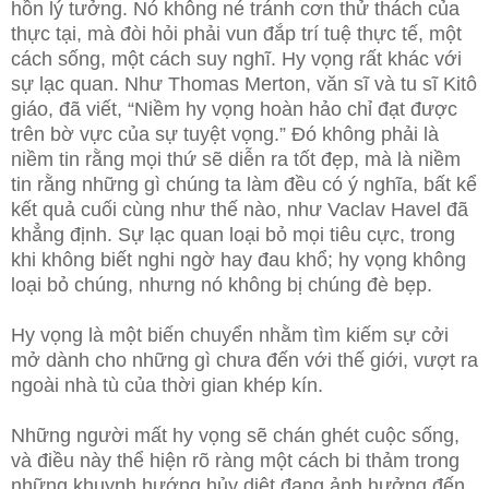
hồn lý tưởng. Nó không né tránh cơn thử thách của
thực tại, mà đòi hỏi phải vun đắp trí tuệ thực tế, một
cách sống, một cách suy nghĩ. Hy vọng rất khác với
sự lạc quan. Như Thomas Merton, văn sĩ và tu sĩ Kitô
giáo, đã viết, “Niềm hy vọng hoàn hảo chỉ đạt được
trên bờ vực của sự tuyệt vọng.” Đó không phải là
niềm tin rằng mọi thứ sẽ diễn ra tốt đẹp, mà là niềm
tin rằng những gì chúng ta làm đều có ý nghĩa, bất kể
kết quả cuối cùng như thế nào, như Vaclav Havel đã
khẳng định. Sự lạc quan loại bỏ mọi tiêu cực, trong
khi không biết nghi ngờ hay đau khổ; hy vọng không
loại bỏ chúng, nhưng nó không bị chúng đè bẹp.
Hy vọng là một biến chuyển nhằm tìm kiếm sự cởi
mở dành cho những gì chưa đến với thế giới, vượt ra
ngoài nhà tù của thời gian khép kín.
Những người mất hy vọng sẽ chán ghét cuộc sống,
và điều này thể hiện rõ ràng một cách bi thảm trong
những khuynh hướng hủy diệt đang ảnh hưởng đến