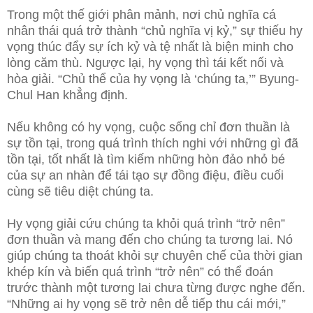
Trong một thế giới phân mảnh, nơi chủ nghĩa cá
nhân thái quá trở thành “chủ nghĩa vị kỷ,” sự thiếu hy
vọng thúc đẩy sự ích kỷ và tệ nhất là biện minh cho
lòng căm thù. Ngược lại, hy vọng thì tái kết nối và
hòa giải. “Chủ thể của hy vọng là ‘chúng ta,’” Byung-
Chul Han khẳng định.
Nếu không có hy vọng, cuộc sống chỉ đơn thuần là
sự tồn tại, trong quá trình thích nghi với những gì đã
tồn tại, tốt nhất là tìm kiếm những hòn đảo nhỏ bé
của sự an nhàn để tái tạo sự đồng điệu, điều cuối
cùng sẽ tiêu diệt chúng ta.
Hy vọng giải cứu chúng ta khỏi quá trình “trở nên”
đơn thuần và mang đến cho chúng ta tương lai. Nó
giúp chúng ta thoát khỏi sự chuyên chế của thời gian
khép kín và biến quá trình “trở nên” có thể đoán
trước thành một tương lai chưa từng được nghe đến.
“Những ai hy vọng sẽ trở nên dễ tiếp thu cái mới,”