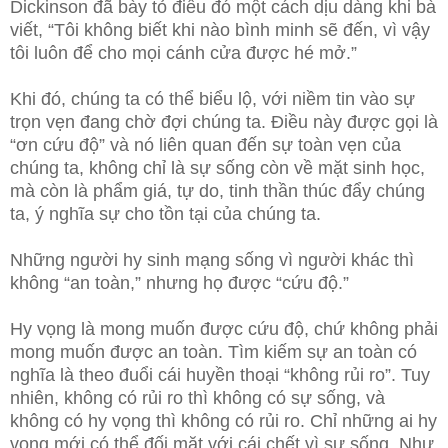
Dickinson đã bày tỏ điều đó một cách dịu dàng khi bà
viết, “Tôi không biết khi nào bình minh sẽ đến, vì vậy
tôi luôn để cho mọi cánh cửa được hé mở.”
Khi đó, chúng ta có thể biểu lộ, với niềm tin vào sự
trọn vẹn đang chờ đợi chúng ta. Điều này được gọi là
“ơn cứu độ” và nó liên quan đến sự toàn vẹn của
chúng ta, không chỉ là sự sống còn về mặt sinh học,
mà còn là phẩm giá, tự do, tinh thần thúc đẩy chúng
ta, ý nghĩa sự cho tồn tại của chúng ta.
Những người hy sinh mạng sống vì người khác thì
không “an toàn,” nhưng họ được “cứu độ.”
Hy vọng là mong muốn được cứu độ, chứ không phải
mong muốn được an toàn. Tìm kiếm sự an toàn có
nghĩa là theo đuổi cái huyền thoại “không rủi ro”. Tuy
nhiên, không có rủi ro thì không có sự sống, và
không có hy vọng thì không có rủi ro. Chỉ những ai hy
vọng mới có thể đối mặt với cái chết vì sự sống. Như