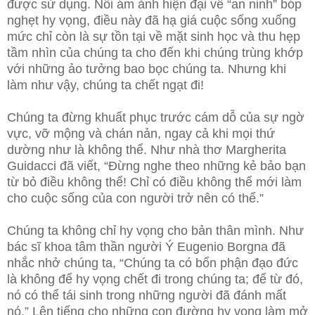
được sử dụng. Nỗi ám ảnh hiện đại về “an ninh” bóp
nghẹt hy vọng, điều này đã hạ giá cuộc sống xuống
mức chỉ còn là sự tồn tại về mặt sinh học và thu hẹp
tầm nhìn của chúng ta cho đến khi chúng trùng khớp
với những ảo tưởng bao bọc chúng ta. Nhưng khi
làm như vậy, chúng ta chết ngạt đi!
Chúng ta đừng khuất phục trước cám dỗ của sự ngờ
vực, vỡ mộng và chán nản, ngay cả khi mọi thứ
dường như là không thể. Như nhà thơ Margherita
Guidacci đã viết, “Đừng nghe theo những kẻ bảo bạn
từ bỏ điều không thể! Chỉ có điều không thể mới làm
cho cuộc sống của con người trở nên có thể.”
Chúng ta không chỉ hy vọng cho bản thân mình. Như
bác sĩ khoa tâm thần người Ý Eugenio Borgna đã
nhắc nhở chúng ta, “Chúng ta có bổn phận đạo đức
là không để hy vọng chết đi trong chúng ta; để từ đó,
nó có thể tái sinh trong những người đã đánh mất
nó.” Lên tiếng cho những con đường hy vọng làm mở