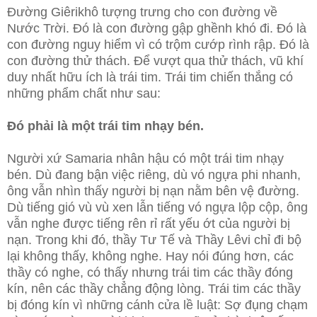
Đường Giêrikhô tượng trưng cho con đường về
Nước Trời. Đó là con đường gập ghềnh khó đi. Đó là
con đường nguy hiểm vì có trộm cướp rình rập. Đó là
con đường thử thách. Để vượt qua thử thách, vũ khí
duy nhất hữu ích là trái tim. Trái tim chiến thắng có
những phẩm chất như sau:
Đó phải là một trái tim nhạy bén.
Người xứ Samaria nhân hậu có một trái tim nhạy
bén. Dù đang bận việc riêng, dù vó ngựa phi nhanh,
ông vẫn nhìn thấy người bị nạn nằm bên vệ đường.
Dù tiếng gió vù vù xen lẫn tiếng vó ngựa lộp cộp, ông
vẫn nghe được tiếng rên rỉ rất yếu ớt của người bị
nạn. Trong khi đó, thầy Tư Tế và Thầy Lêvi chỉ đi bộ
lại không thấy, không nghe. Hay nói đúng hơn, các
thầy có nghe, có thấy nhưng trái tim các thầy đóng
kín, nên các thầy chẳng động lòng. Trái tim các thầy
bị đóng kín vì những cánh cửa lề luật: Sợ đụng chạm