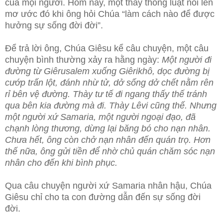
của mọi người. Hôm nay, một thày thông luật nói lên
mơ ước đó khi ông hỏi Chúa “làm cách nào để được
hưởng sự sống đời đời”.
Để trả lời ông, Chúa Giêsu kể câu chuyện, một câu
chuyện bình thường xảy ra hằng ngày:
Một
người đi
đường từ Giêrusalem xuống Giêrikhô, dọc đường bị
cướp trấn lột, đánh nhừ tử, dở sống dở chết nằm rên
rỉ bên vệ đường. Thày tư tế đi ngang thấy thế tránh
qua bên kia đường mà đi. Thày Lêvi cũng thế. Nhưng
một người xứ Samaria, một người ngoại đạo, đã
chạnh lòng thương, dừng lại băng bó cho nạn nhân.
Chưa hết, ông còn chở nạn nhân đến quán trọ. Hơn
thế nữa, ông gửi tiền để nhờ chủ quán chăm sóc nạn
nhân cho đến khi bình phục.
Qua câu chuyện người xứ Samaria nhân hậu, Chúa
Giêsu chỉ cho ta con đường dẫn đến sự sống đời
đời.