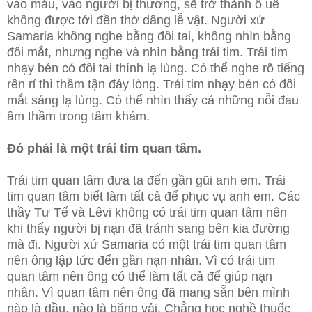
vào máu, vào người bị thương, sẽ trở thành ô uế
không được tới đền thờ dâng lễ vật. Người xứ
Samaria không nghe bằng đôi tai, không nhìn bằng
đôi mắt, nhưng nghe và nhìn bằng trái tim. Trái tim
nhạy bén có đôi tai thính lạ lùng. Có thể nghe rõ tiếng
rên rỉ thì thầm tận đáy lòng. Trái tim nhạy bén có đôi
mắt sáng lạ lùng. Có thể nhìn thấy cả những nỗi đau
âm thầm trong tâm khảm.
Đó phải là một trái tim quan tâm.
Trái tim quan tâm đưa ta đến gần gũi anh em. Trái
tim quan tâm biết làm tất cả để phục vụ anh em. Các
thầy Tư Tế và Lêvi không có trái tim quan tâm nên
khi thấy người bị nạn đã tránh sang bên kia đường
mà đi. Người xứ Samaria có một trái tim quan tâm
nên ông lập tức đến gần nạn nhân. Vì có trái tim
quan tâm nên ông có thể làm tất cả để giúp nạn
nhân. Vì quan tâm nên ông đã mang sẵn bên mình
nào là dầu, nào là băng vải. Chẳng học nghề thuốc