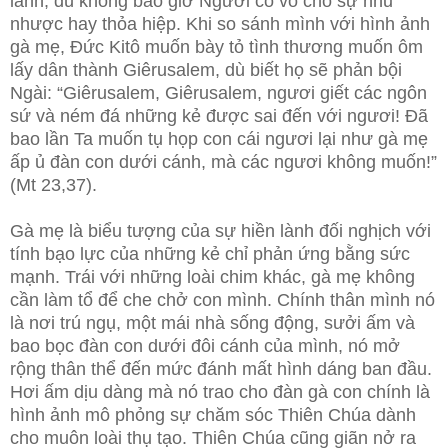
lành, dù không bao giờ Người cổ võ cho sự nhu
nhược hay thỏa hiệp. Khi so sánh mình với hình ảnh
gà mẹ, Đức Kitô muốn bày tỏ tình thương muốn ôm
lấy dân thành Giêrusalem, dù biết họ sẽ phản bội
Ngài: “Giêrusalem, Giêrusalem, ngươi giết các ngôn
sứ và ném đá những kẻ được sai đến với ngươi! Đã
bao lần Ta muốn tụ họp con cái ngươi lại như gà mẹ
ấp ủ đàn con dưới cánh, mà các ngươi không muốn!”
(Mt 23,37).
Gà mẹ là biểu tượng của sự hiền lành đối nghịch với
tính bạo lực của những kẻ chỉ phản ứng bằng sức
mạnh. Trái với những loài chim khác, gà mẹ không
cần làm tổ để che chở con mình. Chính thân mình nó
là nơi trú ngụ, một mái nhà sống động, sưởi ấm và
bao bọc đàn con dưới đôi cánh của mình, nó mở
rộng thân thể đến mức đánh mất hình dáng ban đầu.
Hơi ấm dịu dàng mà nó trao cho đàn gà con chính là
hình ảnh mô phỏng sự chăm sóc Thiên Chúa dành
cho muôn loài thụ tạo. Thiên Chúa cũng giãn nở ra