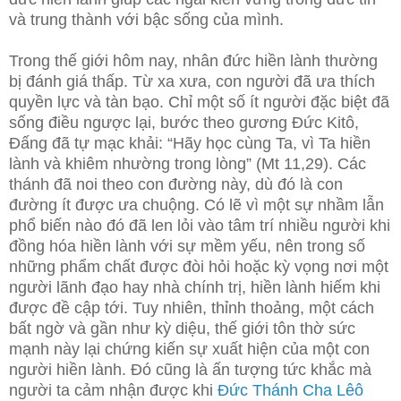
và trung thành với bậc sống của mình.
Trong thế giới hôm nay, nhân đức hiền lành thường
bị đánh giá thấp. Từ xa xưa, con người đã ưa thích
quyền lực và tàn bạo. Chỉ một số ít người đặc biệt đã
sống điều ngược lại, bước theo gương Đức Kitô,
Đấng đã tự mạc khải: “Hãy học cùng Ta, vì Ta hiền
lành và khiêm nhường trong lòng” (Mt 11,29). Các
thánh đã noi theo con đường này, dù đó là con
đường ít được ưa chuộng. Có lẽ vì một sự nhầm lẫn
phổ biến nào đó đã len lỏi vào tâm trí nhiều người khi
đồng hóa hiền lành với sự mềm yếu, nên trong số
những phẩm chất được đòi hỏi hoặc kỳ vọng nơi một
người lãnh đạo hay nhà chính trị, hiền lành hiếm khi
được đề cập tới. Tuy nhiên, thỉnh thoảng, một cách
bất ngờ và gần như kỳ diệu, thế giới tôn thờ sức
mạnh này lại chứng kiến sự xuất hiện của một con
người hiền lành. Đó cũng là ấn tượng tức khắc mà
người ta cảm nhận được khi
Đức Thánh Cha Lêô