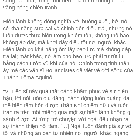
sống hài hòa, trong một nền hòa bình không chỉ là
vắng bóng chiến tranh.
Hiền lành không đồng nghĩa với buông xuôi, bởi nó
có khả năng sửa sai và chỉnh đốn điều trái, nhưng nó
luôn được thực hiện trong khiêm tốn, không thô bạo,
không áp đặt, mà khơi dậy điều tốt nơi người khác.
Hiền lành có khả năng ôm lấy bạo lực mà không đáp
trả lại; mặt khác, nó làm cho bạo lực phải tự rút lui
bằng cách tước vũ khí của nó. Chính trong tinh thần
ấy mà các văn sĩ Bollandistes đã viết về đời sống của
Thánh Tôma Aquinô:
“Vị Tiến sĩ này quả thật đáng khâm phục về sự hiền
hậu, lời nói luôn dịu dàng, hành động luôn quảng đại,
thể hiện tâm hồn được Thần Khí chiếm hữu và tuôn
tràn ra trên môi miệng qua một sự hiền lành không gì
sánh được. Ai từng trò chuyện với ngài đều nhận ra
sự thánh thiện nội tâm. […] Ngài luôn đánh giá sự vô
tội và những ân ban tự nhiên nơi người khác ngang