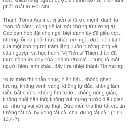
hòa, khiến lòng người được an bình bởi sự hiền lành
phát xuất từ Hài Nhi.
Thánh Tôma Aquinô, vị tiến sĩ được mệnh danh là
“con bò câm”, cũng để lại một chứng từ tương tự.
Các bạn học đặt cho ngài biệt danh ấy để giễu cợt,
nhưng rồi họ phải thừa nhận nơi ngài đức hiền lành
của một con người trầm lặng, luôn hướng lòng về
cầu nguyện và học hành. Vị Tiến sĩ Thiên thần đã
thực hành lời dạy của Thánh Phaolô – cũng là một
người hiền lành khác, đầy lửa nhiệt thành Tin mừng:
“Đức mến thì nhẫn nhục, hiền hậu, không ghen
tương, không vênh vang, không tự đắc, không làm
điều bất chính, không tìm tư lợi, không nóng giận,
không nuôi hận thù; không vui mừng trước điều gian
ác, nhưng vui với sự thật. Đức mến tha thứ tất cả, tin
tưởng tất cả, hy vọng tất cả, chịu đựng tất cả.” (1 Cr
13,4-7).