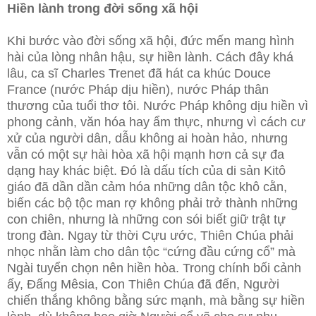
Hiền lành trong đời sống xã hội
Khi bước vào đời sống xã hội, đức mến mang hình
hài của lòng nhân hậu, sự hiền lành. Cách đây khá
lâu, ca sĩ Charles Trenet đã hát ca khúc Douce
France (nước Pháp dịu hiền), nước Pháp thân
thương của tuổi thơ tôi. Nước Pháp không dịu hiền vì
phong cảnh, văn hóa hay ẩm thực, nhưng vì cách cư
xử của người dân, dẫu không ai hoàn hảo, nhưng
vẫn có một sự hài hòa xã hội mạnh hơn cả sự đa
dạng hay khác biệt. Đó là dấu tích của di sản Kitô
giáo đã dần dần cảm hóa những dân tộc khô cằn,
biến các bộ tộc man rợ không phải trở thành những
con chiên, nhưng là những con sói biết giữ trật tự
trong đàn. Ngay từ thời Cựu ước, Thiên Chúa phải
nhọc nhằn làm cho dân tộc “cứng đầu cứng cổ” mà
Ngài tuyển chọn nên hiền hòa. Trong chính bối cảnh
ấy, Đấng Mêsia, Con Thiên Chúa đã đến, Người
chiến thắng không bằng sức mạnh, mà bằng sự hiền