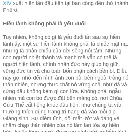
XIV
xuất hiện lần đầu tiên tại ban công đền thờ thánh
Phêrô.
Hiền lành không phải là yếu đuối
Tuy nhiên, không có gì là yếu đuối ẩn sau sự hiền
lành ấy, một sự hiền lành không phải là chiếc mặt nạ,
nhưng là phản chiếu của đời sống nội tâm. Những
con người nhiệt thành và mạnh mẽ vẫn có thể là
người hiền lành, chính nhân đức này giúp họ giữ
vững đức tin và chu toàn bổn phận cách bền bỉ. Điều
này gợi nhớ đến hình ảnh con bò: bên ngoài trông nó
thản nhiên, nhưng thực chất nó vững chãi như đá và
cứng đầu không kém gì con lừa. Không phải ngẫu
nhiên mà con bò được đặt bên máng cỏ, nơi Chúa
Cứu Thế cất tiếng khóc đầu tiên, như chúng ta vẫn
thường thích dùng trang trí hang đá vào mỗi dịp
Giáng sinh. Sự điềm tĩnh, đôi mắt ướt và dáng vẻ
chậm chạp thản nhiên của nó làm lan tỏa sự hiền