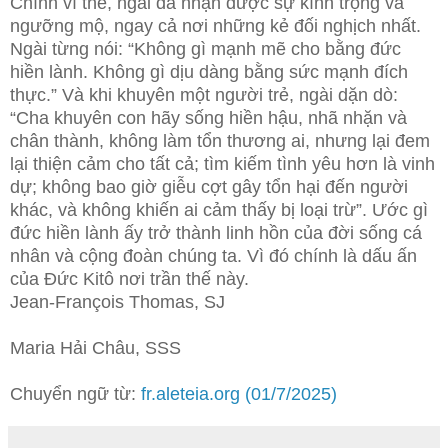
Chính vì thế, ngài đã nhận được sự kính trọng và
ngưỡng mộ, ngay cả nơi những kẻ đối nghịch nhất.
Ngài từng nói: “Không gì mạnh mẽ cho bằng đức
hiền lành. Không gì dịu dàng bằng sức mạnh đích
thực.” Và khi khuyên một người trẻ, ngài dặn dò:
“Cha khuyên con hãy sống hiền hậu, nhã nhặn và
chân thành, không làm tổn thương ai, nhưng lại đem
lại thiện cảm cho tất cả; tìm kiếm tình yêu hơn là vinh
dự; không bao giờ giễu cợt gây tổn hại đến người
khác, và không khiến ai cảm thấy bị loại trừ”. Ước gì
đức hiền lành ấy trở thành linh hồn của đời sống cá
nhân và cộng đoàn chúng ta. Vì đó chính là dấu ấn
của Đức Kitô nơi trần thế này.
Jean-François Thomas, SJ
Maria Hải Châu, SSS
Chuyển ngữ từ:
fr.aleteia.org (01/7/2025)