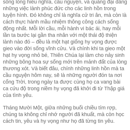
sống lòng hiếu nghĩa, cầu nguyện, và quảng đại dâng
những việc lành phúc đức cho các linh hồn trong
luyện hình. Đó không chỉ là nghĩa cử tri ân, mà còn là
cách thực hành mầu nhiệm thông công cách sống
động nhất. Mỗi lời cầu, mỗi hành vi bác ái, hay mỗi
lần ta bước lại gần tha nhân với một thái độ thiện
lành nào đó – đều là một hạt giống hy vọng được
gieo vào đời sống vĩnh cửu. Và chính khi ta gieo một
hạt hy vọng nhỏ bé, Thiên Chúa lại làm cho nảy sinh
những bông hoa sự sống mới trên mảnh đất của lòng
thương xót. Và biết đâu, chính những linh hồn mà ta
cầu nguyện hôm nay, sẽ là những người đón ta nơi
cổng Trời, trong ngày ta được cùng họ ca vang bài
ca cứu độ trong niềm hy vọng đã khởi đi từ Thập giá
của tình yêu.
Tháng Mười Một, giữa những buổi chiều tím rợp,
chúng ta không chỉ nhớ người đã khuất, mà còn học
cách tin, yêu và hy vọng như họ đã từng tin yêu.