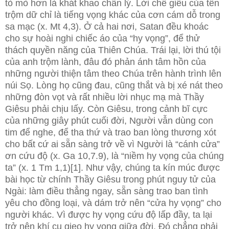
tò mò hơn là khát khao chân lý. Lời chế giễu của tên
trộm dữ chỉ là tiếng vọng khác của cơn cám dỗ trong
sa mạc (x. Mt 4,3). Ở cả hai nơi, Satan đều khoác
cho sự hoài nghi chiếc áo của “hy vọng”, để thử
thách quyền năng của Thiên Chúa. Trái lại, lời thú tội
của anh trộm lành, đâu đó phản ánh tâm hồn của
những người thiện tâm theo Chúa trên hành trình lên
núi Sọ. Lòng họ cũng đau, cũng thắt và bị xé nát theo
những đòn vọt và rất nhiều lời nhục mạ mà Thầy
Giêsu phải chịu lấy. Còn Giêsu, trong cảnh bĩ cực
của những giây phút cuối đời, Người vẫn dùng con
tim để nghe, để tha thứ và trao ban lòng thương xót
cho bất cứ ai sẵn sàng trở về vì Người là “cánh cửa”
ơn cứu độ (x. Ga 10,7.9), là “niềm hy vọng của chúng
ta” (x. 1 Tm 1,1)[1]. Như vậy, chúng ta kín múc được
bài học từ chính Thầy Giêsu trong phút nguy tử của
Ngài: làm điều thẳng ngay, sẵn sàng trao ban tình
yêu cho đồng loại, và dám trở nên “cửa hy vọng” cho
người khác. Vì được hy vọng cứu độ lấp đầy, ta lại
trở nên khí cụ gieo hy vọng giữa đời. Đó chẳng phải