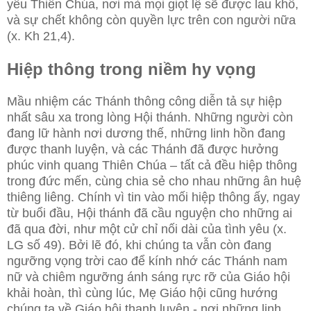
yêu Thiên Chúa, nơi mà mọi giọt lệ sẽ được lau khô,
và sự chết không còn quyền lực trên con người nữa
(x. Kh 21,4).
Hiệp thông trong niềm hy vọng
Mầu nhiệm các Thánh thông công diễn tả sự hiệp
nhất sâu xa trong lòng Hội thánh. Những người còn
đang lữ hành nơi dương thế, những linh hồn đang
được thanh luyện, và các Thánh đã được hưởng
phúc vinh quang Thiên Chúa – tất cả đều hiệp thông
trong đức mến, cùng chia sẻ cho nhau những ân huệ
thiêng liêng. Chính vì tin vào mối hiệp thông ấy, ngay
từ buổi đầu, Hội thánh đã cầu nguyện cho những ai
đã qua đời, như một cử chỉ nối dài của tình yêu (x.
LG số 49). Bởi lẽ đó, khi chúng ta vẫn còn đang
ngưỡng vọng trời cao để kính nhớ các Thánh nam
nữ và chiêm ngưỡng ánh sáng rực rỡ của Giáo hội
khải hoàn, thì cùng lúc, Mẹ Giáo hội cũng hướng
chúng ta về Giáo hội thanh luyện - nơi những linh