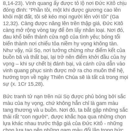
8,14-23). Vinh quang ấy được tỏ lộ nơi Đức Kitô chịu
đóng đinh: “Phần tôi, một khi được giương cao lên
khỏi mặt đất, tôi sẽ kéo mọi người lên với tôi” (Ga
12,32). Càng được nâng lên trên thập giá, Đức Kitô
càng mở rộng vòng tay để ôm lấy nhân loại. Nơi đó,
đau khổ biến thành cửa ngõ của tình yêu; bóng tối
biến thành nơi chiếu tỏa niềm hy vọng không tàn.
Như vậy, núi Sọ, nơi tưởng chừng như điểm kết của
buồn bã và thất bại, lại trở nên điểm khởi đầu của hy
vọng – khi sự chết bị đánh bại, và cánh cửa dẫn vào
vinh quang phục sinh được mở ra cho muôn thế hệ,
hướng trọn về ngày Thiên Chúa sẽ là tất cả trong mọi
sự (x. 1Cr 15,28).
Bức tranh tử nạn trên núi Sọ được phủ bóng bởi sắc
màu của hy vọng, chứ không hẳn chỉ là gam màu
tang thương và u buồn. Nơi đó, ta bắt gặp những sắc
thái rất “con người”, được khắc họa qua những chọn
lựa khác nhau trước thập giá của Đức Kitô - những
chọn lựa tạo nên những gam màu đối lập trong bức