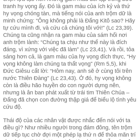
tranh hy vọng ấy. Đó là gam màu của ích kỷ và thứ
hy vọng chóng tàn, mà tiếng nói của anh trộm dữ là
minh chứng: “Ông không phải là Đấng Kitô sao? Hãy
tự cứu mình đi, và cứu cả chúng tôi với!” (Lc 23,39).
Chúng ta cũng nhận ra gam màu của sám hối nơi
anh trộm lành: “Chúng ta chịu như thế này là đích
đáng, vì xứng với việc đã làm” (Lc 23,41). Và rồi, tỏa
sáng hơn cả, là gam màu của hy vọng đích thực, “Hy
vọng không làm chúng ta thất vọng” (Rm 5,5), khi
Đức Giêsu cất lời: “Hôm nay, anh sẽ ở cùng tôi trên
nước Thiên Đàng” (Lc 23,43). Ở đó, hy vọng không
còn là điều hão huyền do con người dựng nên,
nhưng là ân ban phát xuất từ trái tim Thiên Chúa –
Đấng đã chọn con đường thập giá để biểu lộ tình yêu
cứu độ.
Thái độ của các nhân vật được nhắc đến nói với ta
điều gì? Như nhiều người trong đám đông, tên trộm
dữ tiếp tục chờ đợi một phép lạ thứ n để thỏa mãn trí