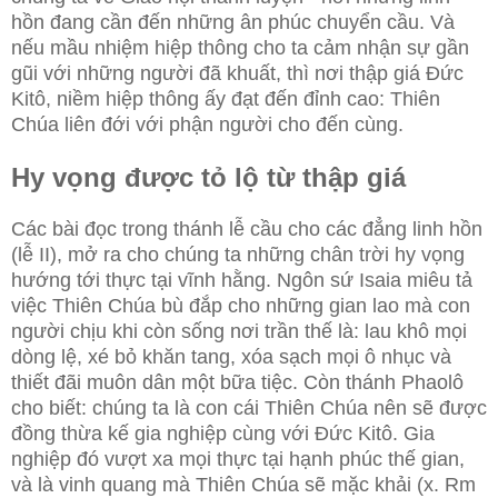
hồn đang cần đến những ân phúc chuyển cầu. Và
nếu mầu nhiệm hiệp thông cho ta cảm nhận sự gần
gũi với những người đã khuất, thì nơi thập giá Đức
Kitô, niềm hiệp thông ấy đạt đến đỉnh cao: Thiên
Chúa liên đới với phận người cho đến cùng.
Hy vọng được tỏ lộ từ thập giá
Các bài đọc trong thánh lễ cầu cho các đẳng linh hồn
(lễ II), mở ra cho chúng ta những chân trời hy vọng
hướng tới thực tại vĩnh hằng. Ngôn sứ Isaia miêu tả
việc Thiên Chúa bù đắp cho những gian lao mà con
người chịu khi còn sống nơi trần thế là: lau khô mọi
dòng lệ, xé bỏ khăn tang, xóa sạch mọi ô nhục và
thiết đãi muôn dân một bữa tiệc. Còn thánh Phaolô
cho biết: chúng ta là con cái Thiên Chúa nên sẽ được
đồng thừa kế gia nghiệp cùng với Đức Kitô. Gia
nghiệp đó vượt xa mọi thực tại hạnh phúc thế gian,
và là vinh quang mà Thiên Chúa sẽ mặc khải (x. Rm