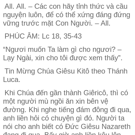
All. All. – Các con hãy tỉnh thức và cầu
nguyện luôn, để có thể xứng đáng đứng
vững trước mặt Con Người. – All.
PHÚC ÂM: Lc 18, 35-43
“Ngươi muốn Ta làm gì cho ngươi? –
Lạy Ngài, xin cho tôi được xem thấy”.
Tin Mừng Chúa Giêsu Kitô theo Thánh
Luca.
Khi Chúa đến gần thành Giêricô, thì có
một người mù ngồi ăn xin bên vệ
đường. Khi nghe tiếng đám đông đi qua,
anh liền hỏi có chuyện gì đó. Người ta
nói cho anh biết có Ðức Giêsu Nazareth
đang đi qua. Bấy giờ anh liền kêu lên