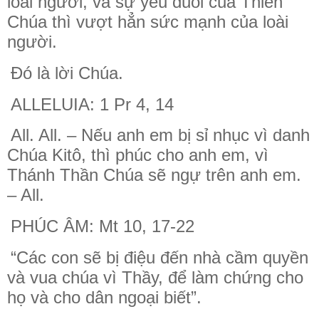
loài người, và sự yếu đuối của Thiên
Chúa thì vượt hẳn sức mạnh của loài
người.
Đó là lời Chúa.
ALLELUIA: 1 Pr 4, 14
All. All. – Nếu anh em bị sỉ nhục vì danh
Chúa Kitô, thì phúc cho anh em, vì
Thánh Thần Chúa sẽ ngự trên anh em.
– All.
PHÚC ÂM: Mt 10, 17-22
“Các con sẽ bị điệu đến nhà cầm quyền
và vua chúa vì Thầy, để làm chứng cho
họ và cho dân ngoại biết”.