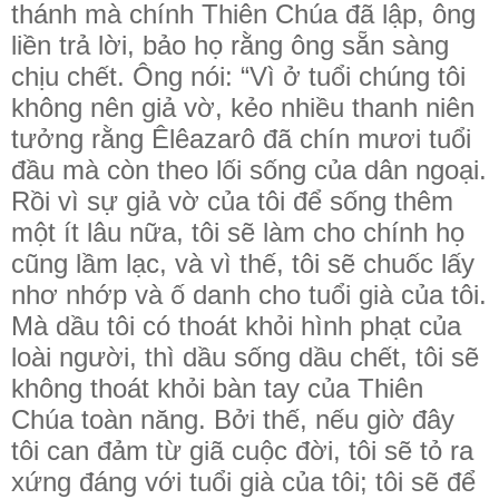
thánh mà chính Thiên Chúa đã lập, ông
liền trả lời, bảo họ rằng ông sẵn sàng
chịu chết. Ông nói: “Vì ở tuổi chúng tôi
không nên giả vờ, kẻo nhiều thanh niên
tưởng rằng Êlêazarô đã chín mươi tuổi
đầu mà còn theo lối sống của dân ngoại.
Rồi vì sự giả vờ của tôi để sống thêm
một ít lâu nữa, tôi sẽ làm cho chính họ
cũng lầm lạc, và vì thế, tôi sẽ chuốc lấy
nhơ nhớp và ố danh cho tuổi già của tôi.
Mà dầu tôi có thoát khỏi hình phạt của
loài người, thì dầu sống dầu chết, tôi sẽ
không thoát khỏi bàn tay của Thiên
Chúa toàn năng. Bởi thế, nếu giờ đây
tôi can đảm từ giã cuộc đời, tôi sẽ tỏ ra
xứng đáng với tuổi già của tôi; tôi sẽ để