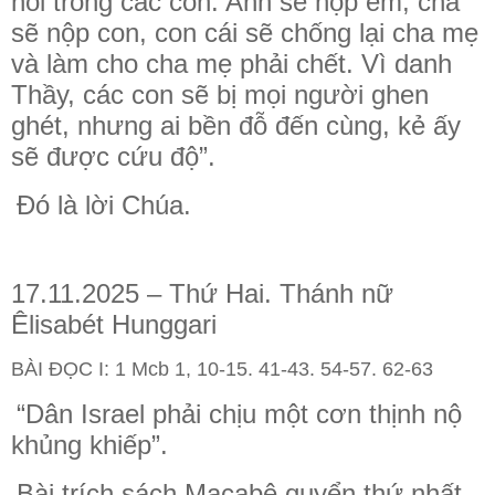
nói trong các con. Anh sẽ nộp em, cha
sẽ nộp con, con cái sẽ chống lại cha mẹ
và làm cho cha mẹ phải chết. Vì danh
Thầy, các con sẽ bị mọi người ghen
ghét, nhưng ai bền đỗ đến cùng, kẻ ấy
sẽ được cứu độ”.
Đó là lời Chúa.
17.11.2025 – Thứ Hai. Thánh nữ
Êlisabét Hunggari
BÀI ĐỌC I: 1 Mcb 1, 10-15. 41-43. 54-57. 62-63
“Dân Israel phải chịu một cơn thịnh nộ
khủng khiếp”.
Bài trích sách Macabê quyển thứ nhất.