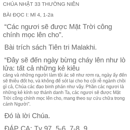
CHÚA NHẬT 33 THƯỜNG NIÊN
BÀI ĐỌC I: Ml 4, 1-2a
“Các ngươi sẽ được Mặt Trời công
chính mọc lên cho”.
Bài trích sách Tiên tri Malakhi.
“Đây sẽ đến ngày bừng cháy lên như lò
lửa: tất cả những kẻ kiêu
căng và những người làm tội ác sẽ như rơm rạ, ngày ấy đến
sẽ thiêu đốt họ, và không để sót lại cho họ cội rễ ngành chồi
gì cả, Chúa các đạo binh phán như vậy. Phần các ngươi là
những kẻ kính sợ thánh danh Ta, các ngươi sẽ được Mặt
Trời công chính mọc lên cho, mang theo sự cứu chữa trong
cánh Người”.
Đó là lời Chúa.
ĐÁP CA: Tv 97, 5-6. 7-8. 9