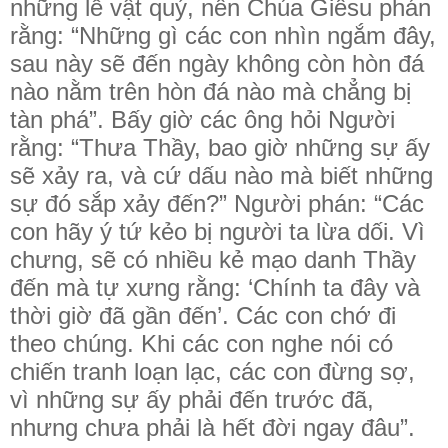
những lễ vật quý, nên Chúa Giêsu phán
rằng: “Những gì các con nhìn ngắm đây,
sau này sẽ đến ngày không còn hòn đá
nào nằm trên hòn đá nào mà chẳng bị
tàn phá”. Bấy giờ các ông hỏi Người
rằng: “Thưa Thầy, bao giờ những sự ấy
sẽ xảy ra, và cứ dấu nào mà biết những
sự đó sắp xảy đến?” Người phán: “Các
con hãy ý tứ kẻo bị người ta lừa dối. Vì
chưng, sẽ có nhiều kẻ mạo danh Thầy
đến mà tự xưng rằng: ‘Chính ta đây và
thời giờ đã gần đến’. Các con chớ đi
theo chúng. Khi các con nghe nói có
chiến tranh loạn lạc, các con đừng sợ,
vì những sự ấy phải đến trước đã,
nhưng chưa phải là hết đời ngay đâu”.