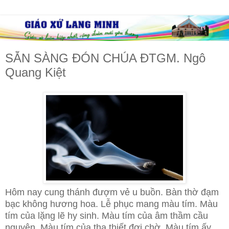
SẴN SÀNG ĐÓN CHÚA ĐTGM. Ngô
Quang Kiệt
Hôm nay cung thánh đượm vẻ u buồn. Bàn thờ đạm
bạc không hương hoa. Lễ phục mang màu tím. Màu
tím của lặng lẽ hy sinh. Màu tím của âm thầm cầu
nguyện. Màu tím của tha thiết đợi chờ. Màu tím ấy