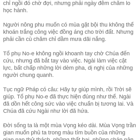
chỉ ngồi đó chờ đợi, nhưng phải ngày đêm chăm lo
học hành.
Người nông phu muốn có mùa gặt bội thu không thể
khoán trắng công việc đồng áng cho trời đất. Nhưng
phải cần cù chăm chỉ dầm mưa dãi nắng.
Tổ phụ No-e không ngồi khoanh tay chờ Chúa đến
cứu, nhưng đã bắt tay vào việc. Ngài làm việc cật
lực, bất chấp những lời dèm pha, dị nghị của những
người chung quanh.
Tục ngữ Pháp có câu: Hãy tự giúp mình, rồi Trời sẽ
giúp. Tổ phụ No-e đã thực hiện đúng như thế. Ngài
đã dồn hết công sức vào việc chuẩn bị tương lai. Và
Chúa đã cứu Ngài như lời đã hứa.
Đời sống ta là một mùa Vọng kéo dài. Mùa Vọng trần
gian muốn phủ ta trong màu tím buồn của những
gian nan thử thách, những thất bại, những chán nản,