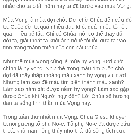
nhắc cho ta biết: hôm nay ta đã bước vào mùa Vọng.
Mùa Vọng là mùa đợi chờ. Đợi chờ Chúa đến cứu độ
ta. Cuộc đời ta
quá nhiều đau khổ, quá nhiều tội lỗi,
quá nhiều bế tắc. Chỉ có Chúa mới có thể thay đổi
đời ta, giải thoát ta khỏi ách nô lệ tội lỗi, đưa ta vào
tình trạng thánh thiện của con cái Chúa.
Như thế mùa Vọng cũng là mùa hy vọng. Đợi chờ
chính là hy vọng. Như thế trong màu tím buồn chờ
đợi đã thấy thấp thoáng màu xanh hy vọng vui tươi.
Nhưng làm sao để màu tím biến thành màu xanh?
Làm sao nắm bắt được niềm hy vọng? Làm sao gặp
được Chúa khi Người ngự đến? Lời Chúa sẽ hướng
dẫn ta sống tinh thần mùa Vọng này.
Trong tuần thứ nhất mùa Vọng, Chúa Giêsu khuyên
ta noi gương tổ phụ No-e. Tổ phụ No-e đã được cứu
thoát khỏi nạn hồng thủy nhờ thái độ sống tích cực