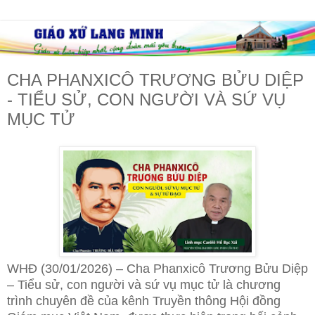
CHA PHANXICÔ TRƯƠNG BỬU DIỆP
- TIỂU SỬ, CON NGƯỜI VÀ SỨ VỤ
MỤC TỬ
WHĐ (30/01/2026) – Cha Phanxicô Trương Bửu Diệp
– Tiểu sử, con người và sứ vụ mục tử là chương
trình chuyên đề của kênh Truyền thông Hội đồng