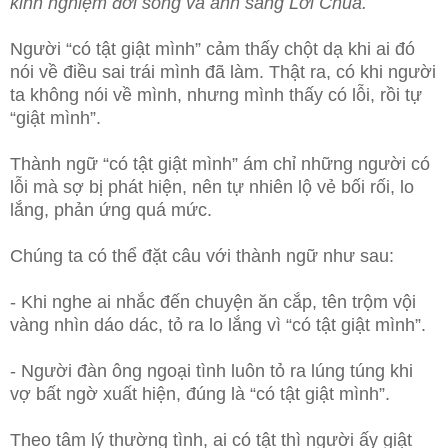
kinh nghiệm đời sống và ánh sáng Lời Chúa.
Người “có tật giật mình” cảm thấy chột dạ khi ai đó
nói về điều sai
trái mình đã làm. Thật ra, có khi người
ta không nói về mình, nhưng mình thấy có lỗi, rồi tự
“giật mình”.
Thành ngữ “có tật giật mình” ám chỉ những người có
lỗi mà sợ bị phát hiện, nên tự nhiên lộ vẻ bối rối, lo
lắng, phản ứng quá mức.
Chúng ta có thể đặt câu với thành ngữ như sau:
- Khi nghe ai nhắc đến chuyện ăn cắp, tên trộm vội
vàng nhìn dáo dác, tỏ ra lo lắng vì “có tật giật mình”.
- Người đàn ông ngoại tình luôn tỏ ra lúng túng khi
vợ bất ngờ xuất hiện, đúng là “có tật giật mình”.
Theo tâm lý thường tình, ai có tật thì người ấy giật