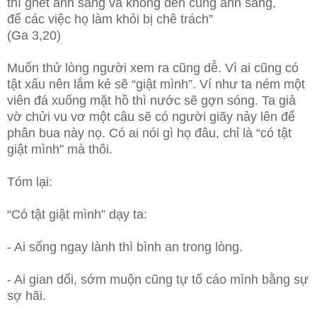
thì ghét ánh sáng và không đến cùng ánh sáng,
để các việc họ làm khỏi bị chê trách”
(Ga 3,20)
Muốn thử lòng người xem ra cũng dễ. Vì ai cũng có
tật xấu nên lắm kẻ sẽ “giật mình”. Ví như ta ném một
viên đá xuống mặt hồ thì nước sẽ gợn sóng. Ta giả
vờ chửi vu vơ một câu sẽ có người giãy nảy lên để
phân bua này nọ. Có ai nói gì họ đâu, chỉ là “có tật
giật mình” mà thôi.
Tóm lại:
“Có tật giật mình” dạy ta:
- Ai sống ngay lành thì bình an trong lòng.
- Ai gian dối, sớm muộn cũng tự tố cáo mình bằng sự
sợ hãi.