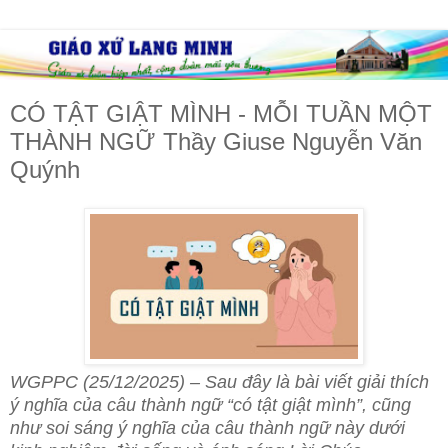
CÓ TẬT GIẬT MÌNH - MỖI TUẦN MỘT
THÀNH NGỮ Thầy Giuse Nguyễn Văn
Quýnh
WGPPC (25/12/2025) – Sau đây là bài viết giải thích
ý nghĩa của câu thành ngữ “có tật giật mình”, cũng
như soi sáng ý nghĩa của câu thành ngữ này dưới