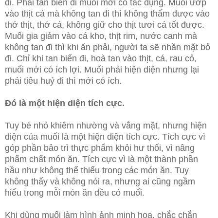
đi. Phải tan biến đi muối mới có tác dụng. Muối ướp
vào thịt cá mà không tan đi thì không thấm được vào
thớ thịt, thớ cá, không giữ cho thịt tươi cá tốt được.
Muối gia giảm vào cá kho, thịt rim, nước canh mà
không tan đi thì khi ăn phải, người ta sẽ nhăn mặt bỏ
đi. Chỉ khi tan biến đi, hoà tan vào thịt, cá, rau cỏ,
muối mới có ích lợi. Muối phải hiện diện nhưng lại
phải tiêu huỷ đi thì mới có ích.
Đó là một hiện diện tích cực.
Tuy bé nhỏ khiêm nhường và vắng mặt, nhưng hiện
diện của muối là một hiện diện tích cực. Tích cực vì
góp phần bảo trì thực phẩm khỏi hư thối, vì nâng
phẩm chất món ăn. Tích cực vì là một thành phần
hầu như không thể thiếu trong các món ăn. Tuy
không thấy và không nói ra, nhưng ai cũng ngầm
hiểu trong mỗi món ăn đều có muối.
Khi dùng muối làm hình ảnh minh hoạ, chắc chắn