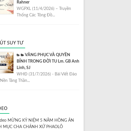
Rahner
WGPXL (11/4/2026) – Truyền
Thống Các Tông Đồ...
ÚT SUY TƯ
VÂNG PHỤC VÀ QUYỀN
BÍNH TRONG ĐỜI TU Lm. GB Anh
Linh, SJ
WHĐ (31/7/2026) - Bài Viết Đào
Nền Tảng Thần...
DEO
ideo MỪNG KỶ NIỆM 5 NĂM HỒNG ÂN
H MỤC CHA CHÁNH XỨ PHAOLÔ