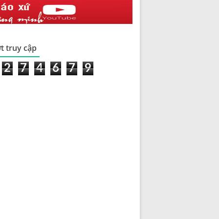
t truy cập
2
7
4
6
7
9