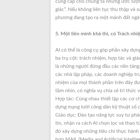
cung cấp cho chúng ta những ước lượng
giác”. Nếu không liên tục thu thập và x
phương đang tạo ra một mảnh đất ngày
5. Một liên minh khả thi, có Trách nh
AI có thể là công cụ góp phần xây dựn
ba trụ cột: trách nhiệm, hợp tác và gi
là những người đứng đầu các nền tảng t
các nhà lập pháp, các doanh nghiệp tr
nhiệm của mọi thành phần trên đây đư
tầm nhìn, có nghĩa vụ chia sẻ tri thức 
Hợp tác: Cùng nhau thiết lập các cơ c
dựng mạng lưới công dân kỹ thuật số c
Giáo dục: Đào tạo năng lực suy tư phản
tin, nhận ra cách AI chọn lọc và thao t
đó xây dựng những tiêu chí thực hành
hợp MAIL (Media and Artificial Intellig