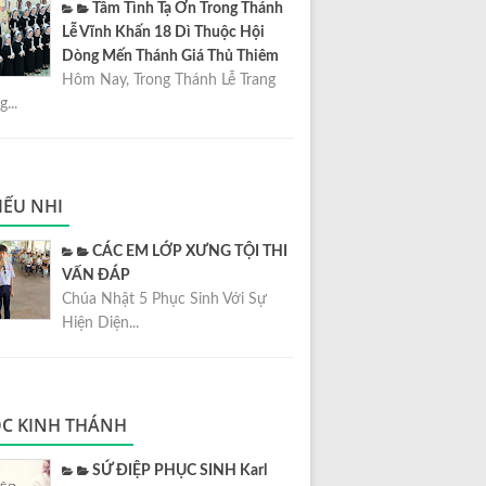
Tâm Tình Tạ Ơn Trong Thánh
Lễ Vĩnh Khấn 18 Dì Thuộc Hội
Dòng Mến Thánh Giá Thủ Thiêm
Hôm Nay, Trong Thánh Lễ Trang
...
IẾU NHI
CÁC EM LỚP XƯNG TỘI THI
VẤN ĐÁP
Chúa Nhật 5 Phục Sinh Với Sự
Hiện Diện...
C KINH THÁNH
SỨ ĐIỆP PHỤC SINH Karl