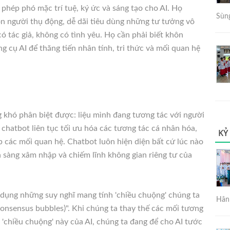
hép phó mặc trí tuệ, ký ức và sáng tạo cho AI. Họ
Sùng
 người thụ động, dễ dãi tiêu dùng những tư tưởng vô
 tác giả, không có tình yêu. Họ cần phải biết khôn
 cụ AI để thăng tiến nhân tính, tri thức và mối quan hệ
 khó phân biệt được: liệu mình đang tương tác với người
chatbot liên tục tối ưu hóa các tương tác cá nhân hóa,
KỶ
 các mối quan hệ. Chatbot luôn hiện diện bất cứ lúc nào
ẵn sàng xâm nhập và chiếm lĩnh không gian riêng tư của
 dụng những suy nghĩ mang tính 'chiều chuộng' chúng ta
Hân 
onsensus bubbles)". Khi chúng ta thay thế các mối tương
'chiều chuộng' này của AI, chúng ta đang để cho AI tước