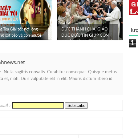
lượ
t Tòa Giải tội: nơi lòng
ĐỨC THÁNH CHA: GIÁO
ng xót bảo vệ con người
DỤC ĐỨC TIN GIÚP CON
1
NGƯỜI TÌM KIẾM CHÂN LÝ
nhnews.net
. Nulla sagittis convallis. Curabitur consequat. Quisque metus
 et, nibh. Duis vulputate elit in elit. Mauris dictum libero id
Email :