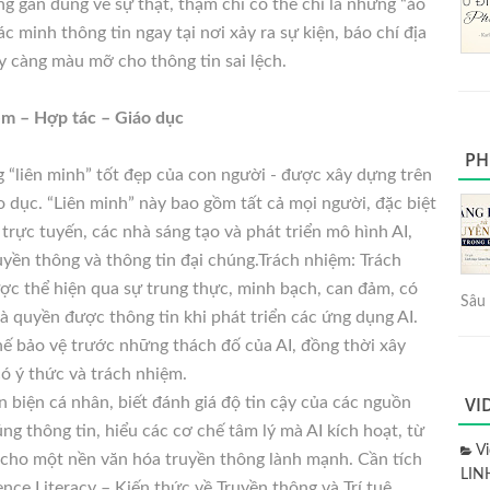
 gần đúng về sự thật, thậm chí có thể chỉ là những “ảo
ác minh thông tin ngay tại nơi xảy ra sự kiện, báo chí địa
 càng màu mỡ cho thông tin sai lệch.
iệm – Hợp tác – Giáo dục
PH
g “liên minh” tốt đẹp của con người - được xây dựng trên
áo dục. “Liên minh” này bao gồm tất cả mọi người, đặc biệt
rực tuyến, các nhà sáng tạo và phát triển mô hình AI,
uyền thông và thông tin đại chúng.Trách nhiệm: Trách
ợc thể hiện qua sự trung thực, minh bạch, can đảm, có
Sâu 
và quyền được thông tin khi phát triển các ứng dụng AI.
hế bảo vệ trước những thách đố của AI, đồng thời xây
ó ý thức và trách nhiệm.
VI
 biện cá nhân, biết đánh giá độ tin cậy của các nguồn
úng thông tin, hiểu các cơ chế tâm lý mà AI kích hoạt, từ
V
 cho một nền văn hóa truyền thông lành mạnh. Cần tích
LIN
ence Literacy – Kiến thức về Truyền thông và Trí tuệ