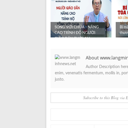
SỐNG VỚI CHÚA - NÂNG
Bí mậ
CAO TRÌNH ĐỘ NGƯỜI
thươ
GIÁO DÂN THỜI AI Lm.
Gioan Kim Khẩu Ngu...
About www.langmi
Author Description here.
enim, venenatis fermentum, mollis in, porta
justo.
Subscribe to this Blog via 