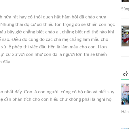
Sùng
h nữa rất hay có thói quen hất hàm hỏi đã chào chưa
 Những thái độ cư xử thiếu tôn trọng đó sẽ khiến con học
u bây giờ chẳng biết chào ai, chẳng biết nói thế nào khi
ế nào. Điều đó cũng do các cha mẹ chẳng làm mẫu cho
ử lễ phép thì việc đầu tiên là làm mẫu cho con. Hơn
sự, cư xử với con như con đã là người lớn thì sẽ khiến
m đấy.
KỶ
on nhất đấy. Con là con người, cũng có bộ não và biết suy
mẹ cần phân tích cho con hiểu chứ không phải là nghĩ hộ
Hân 