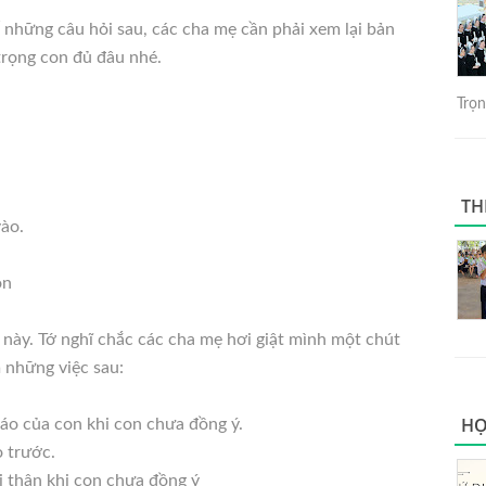
ố những câu hỏi sau, các cha mẹ cần phải xem lại bản
trọng con đủ đâu nhé.
Trọng
TH
vào.
on
i này. Tớ nghĩ chắc các cha mẹ hơi giật mình một chút
 những việc sau:
HỌ
iáo của con khi con chưa đồng ý.
 trước.
i thân khi con chưa đồng ý