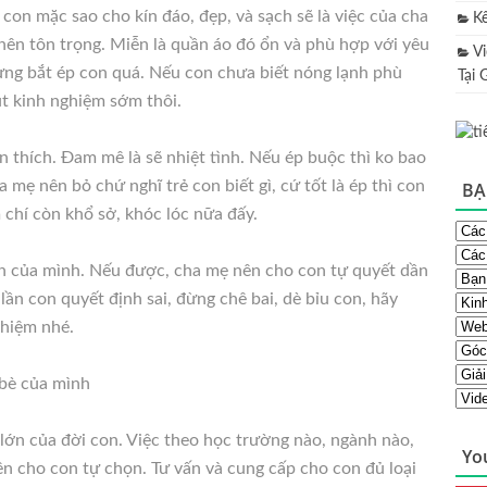
con mặc sao cho kín đáo, đẹp, và sạch sẽ là việc của cha
K
ên tôn trọng. Miễn là quần áo đó ổn và phù hợp với yêu
V
ừng bắt ép con quá. Nếu con chưa biết nóng lạnh phù
Tại 
rút kinh nghiệm sớm thôi.
 thích. Đam mê là sẽ nhiệt tình. Nếu ép buộc thì ko bao
a mẹ nên bỏ chứ nghĩ trẻ con biết gì, cứ tốt là ép thì con
BẠ
 chí còn khổ sở, khóc lóc nữa đấy.
ịnh của mình. Nếu được, cha mẹ nên cho con tự quyết dần
 lần con quyết định sai, đừng chê bai, dè bỉu con, hãy
ghiệm nhé.
 bè của mình
lớn của đời con. Việc theo học trường nào, ngành nào,
Yo
ên cho con tự chọn. Tư vấn và cung cấp cho con đủ loại