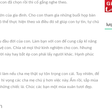
 con đã chọn rồi thì cố gắng nghe theo.
 lớn của gia đình. Cho con tham gia những buổi họp bàn
 thể thực hiện theo và điều đó sẽ giúp con tự tin, tự chủ
lượ
u đầu đời của con. Làm bạn với con để cung cấp kĩ năng
o vệ con. Chia sẻ mọi thứ kinh nghiệm cho con. Nhưng
ời này hay bắt ép con phải lấy người khác. Hạnh phúc
i làm nếu cha mẹ thật sự tôn trọng con cái. Tuy nhiên, để
 hi vọng các cha mẹ chú ý hơn việc này. Ấm rồi, sắp mùa
những chiếc lá. Chúc các bạn một mùa xuân tươi đẹp.
n