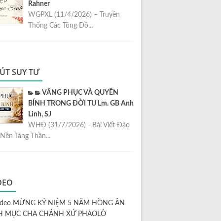
Rahner
WGPXL (11/4/2026) – Truyền
Thống Các Tông Đồ...
ÚT SUY TƯ
VÂNG PHỤC VÀ QUYỀN
BÍNH TRONG ĐỜI TU Lm. GB Anh
Linh, SJ
WHĐ (31/7/2026) - Bài Viết Đào
Nền Tảng Thần...
DEO
ideo MỪNG KỶ NIỆM 5 NĂM HỒNG ÂN
H MỤC CHA CHÁNH XỨ PHAOLÔ