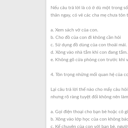
Nếu câu trả lời là có ở dù một trong s
thân ngay, có vẻ các cha mẹ chưa tôn 
a. Xem sách vở của con.
b. Cho đồ của con đi không cần hỏi
c. Sử dụng đồ dùng của con thoải mái.
d. Xông vào nhà tắm khi con đang tắm.
e. Không gõ cửa phòng con trước khi 
4. Tôn trọng những mối quan hệ của c
Lại câu trả lời thế nào cho mấy câu hỏ
nhưng rõ ràng tuyệt đối không nên làm
a. Gọi điện thoại cho bạn bè hoặc cô g
b. Xông vào lớp học của con không báo
c. Kể chuyện của con với bạn bè, ngườ