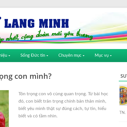
hiệu
Sống Đức tin
Chuyên mục
Mục vụ
rọng con mình?
SU
Tôn trọng con vô cùng quan trọng. Từ bài học
đó, con biết trân trọng chính bản thân mình,
biết yêu mình thật sự đúng cách, tự tin, hiểu
TN. 
biết và có tầm nhìn.