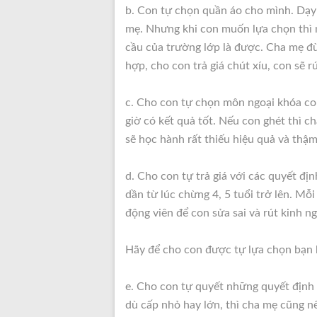
b. Con tự chọn quần áo cho mình. Dạy 
mẹ. Nhưng khi con muốn lựa chọn thì n
cầu của trường lớp là được. Cha mẹ đ
hợp, cho con trả giá chút xíu, con sẽ 
c. Cho con tự chọn môn ngoại khóa con
giờ có kết quả tốt. Nếu con ghét thì ch
sẽ học hành rất thiếu hiệu quả và thậm
d. Cho con tự trả giá với các quyết đ
dần từ lúc chừng 4, 5 tuổi trở lên. Mỗi
động viên để con sửa sai và rút kinh n
Hãy để cho con được tự lựa chọn bạn
e. Cho con tự quyết những quyết định 
dù cấp nhỏ hay lớn, thì cha mẹ cũng n