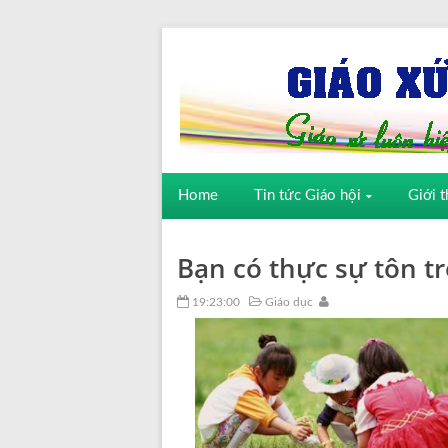
Home
Tin tức Giáo hội
Giới t
Bạn có thực sự tôn t
19:23:00
Giáo dục