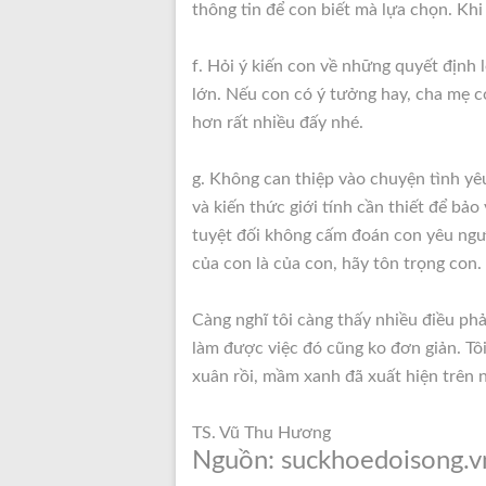
thông tin để con biết mà lựa chọn. Khi
f. Hỏi ý kiến con về những quyết định
lớn. Nếu con có ý tưởng hay, cha mẹ có
hơn rất nhiều đấy nhé.
g. Không can thiệp vào chuyện tình yê
và kiến thức giới tính cần thiết để bả
tuyệt đối không cấm đoán con yêu ngư
của con là của con, hãy tôn trọng con.
Càng nghĩ tôi càng thấy nhiều điều phả
làm được việc đó cũng ko đơn giản. Tôi
xuân rồi, mầm xanh đã xuất hiện trên 
TS. Vũ Thu Hương
Nguồn: suckhoedoisong.v