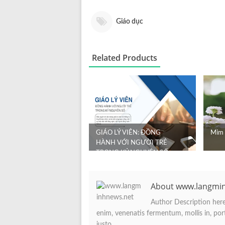
Giáo dục
Related Products
GIÁO LÝ VIÊN: ĐỒNG
Mỉm 
HÀNH VỚI NGƯỜI TRẺ
TRONG KỶ NGUYÊN SỐ
About www.langmi
Author Description here.
enim, venenatis fermentum, mollis in, porta
justo.