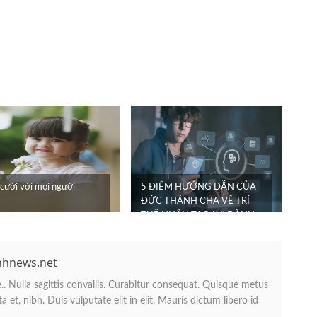
cười với mọi người
5 ĐIỂM HƯỚNG DẪN CỦA
ĐỨC THÁNH CHA VỀ TRÍ
TUỆ NHÂN TẠO (AI) DÀNH
CHO THIẾU NIÊN
nhnews.net
. Nulla sagittis convallis. Curabitur consequat. Quisque metus
 et, nibh. Duis vulputate elit in elit. Mauris dictum libero id