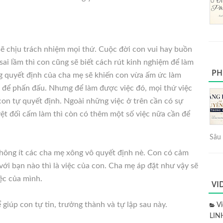
sẽ chịu trách nhiệm mọi thứ. Cuộc đời con vui hay buồn
ai lầm thì con cũng sẽ biết cách rút kinh nghiệm để làm
PH
ng quyết định của cha mẹ sẽ khiến con vừa ấm ức làm
 để phấn đấu. Nhưng để làm được việc đó, mọi thứ việc
con tự quyết định. Ngoài những việc ở trên cần có sự
ệt đối cấm làm thì còn có thêm một số việc nữa cần để
Sâu 
không ít các cha mẹ xông vô quyết định nè. Con có cảm
 với bạn nào thì là việc của con. Cha mẹ áp đặt như vậy sẽ
ệc của mình.
VI
 giúp con tự tin, trưởng thành và tự lập sau này.
V
LIN