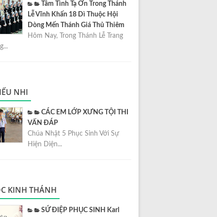
Tâm Tình Tạ Ơn Trong Thánh
Lễ Vĩnh Khấn 18 Dì Thuộc Hội
Dòng Mến Thánh Giá Thủ Thiêm
Hôm Nay, Trong Thánh Lễ Trang
...
IẾU NHI
CÁC EM LỚP XƯNG TỘI THI
VẤN ĐÁP
Chúa Nhật 5 Phục Sinh Với Sự
Hiện Diện...
C KINH THÁNH
SỨ ĐIỆP PHỤC SINH Karl