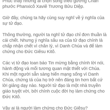
Phúc thay những ai chọn sống theo gương Chân
phước Phanxicô Xaviê Trương Bửu Diệp.
Giờ đây, chúng ta hãy cùng suy nghĩ về ý nghĩa của
sự tử đạo.
Thông thường, người ta nghĩ tử đạo chỉ đơn thuần là
cái chết. Nhưng ý nghĩa sâu xa của tử đạo chính là
chấp nhận chết vì chân lý, vì Danh Chúa và để làm
chứng cho Đức Giêsu Kitô.
Các vị tử đạo loan báo Tin mừng bằng chính lời nói,
hành động và mối tương quan mật thiết với Chúa.
Khi một người sẵn sàng hiến mạng sống vì Danh
Chúa, chứng tá của họ trở nên đáng tin hơn bất cứ
lời giảng dạy nào. Người tử đạo là một nhà truyền
giáo tuyệt vời, bởi chính cuộc đời họ làm chứng cho
Đức Kitô.
Vậy ai là người làm chứng cho Đức Giêsu?