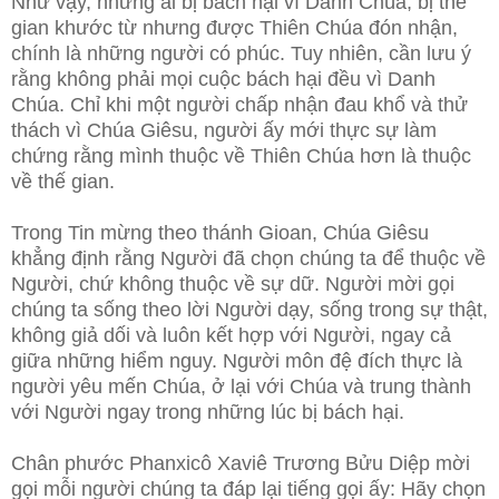
Như vậy, những ai bị bách hại vì Danh Chúa, bị thế
gian khước từ nhưng được Thiên Chúa đón nhận,
chính là những người có phúc. Tuy nhiên, cần lưu ý
rằng không phải mọi cuộc bách hại đều vì Danh
Chúa. Chỉ khi một người chấp nhận đau khổ và thử
thách vì Chúa Giêsu, người ấy mới thực sự làm
chứng rằng mình thuộc về Thiên Chúa hơn là thuộc
về thế gian.
Trong Tin mừng theo thánh Gioan, Chúa Giêsu
khẳng định rằng Người đã chọn chúng ta để thuộc về
Người, chứ không thuộc về sự dữ. Người mời gọi
chúng ta sống theo lời Người dạy, sống trong sự thật,
không giả dối và luôn kết hợp với Người, ngay cả
giữa những hiểm nguy. Người môn đệ đích thực là
người yêu mến Chúa, ở lại với Chúa và trung thành
với Người ngay trong những lúc bị bách hại.
Chân phước Phanxicô Xaviê Trương Bửu Diệp mời
gọi mỗi người chúng ta đáp lại tiếng gọi ấy: Hãy chọn