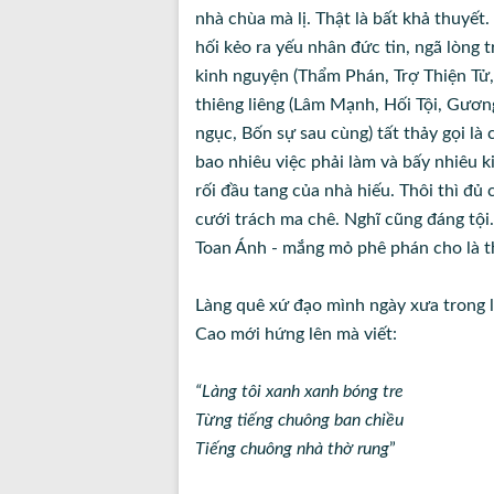
nhà chùa mà lị. Thật là bất khả thuyết.
hối kẻo ra yếu nhân đức tin, ngã lòng 
kinh nguyện (Thẩm Phán, Trợ Thiện Tử
thiêng liêng (Lâm Mạnh, Hối Tội, Gươn
ngục, Bốn sự sau cùng) tất thảy gọi là
bao nhiêu việc phải làm và bấy nhiêu 
rối đầu tang của nhà hiếu. Thôi thì đủ
cưới trách ma chê. Nghĩ cũng đáng tội
Toan Ánh - mắng mỏ phê phán cho là th
Làng quê xứ đạo mình ngày xưa trong l
Cao mới hứng lên mà viết:
“Làng tôi xanh xanh bóng tre
Từng tiếng chuông ban chiều
Tiếng chuông nhà thờ rung
”