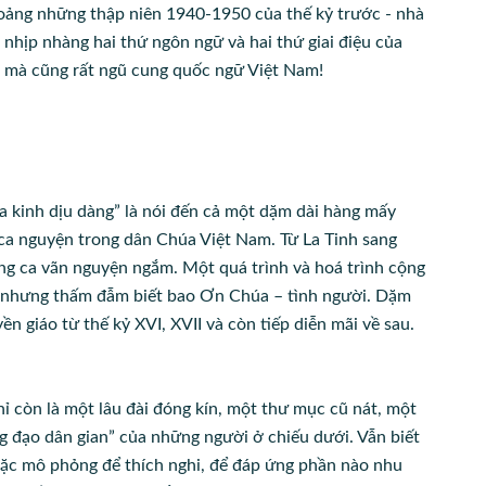
hoảng những thập niên 1940-1950 của thế kỷ trước - nhà
 nhịp nhàng hai thứ ngôn ngữ và hai thứ giai điệu của
a mà cũng rất ngũ cung quốc ngữ Việt
Nam
!
ưa kinh dịu dàng” là nói đến cả một dặm dài hàng mấy
ca nguyện trong dân Chúa Việt Nam. Từ La Tinh sang
ang ca vãn nguyện ngắm. Một quá trình và hoá trình cộng
n, nhưng thấm đẫm biết bao Ơn Chúa – tình người. Dặm
n giáo từ thế kỷ XVI, XVII và còn tiếp diễn mãi về sau.
hỉ còn là một lâu đài đóng kín, một thư mục cũ nát, một
òng đạo dân gian” của những người ở chiếu dưới. Vẫn biết
oặc mô phỏng để thích nghi, để đáp ứng phần nào nhu