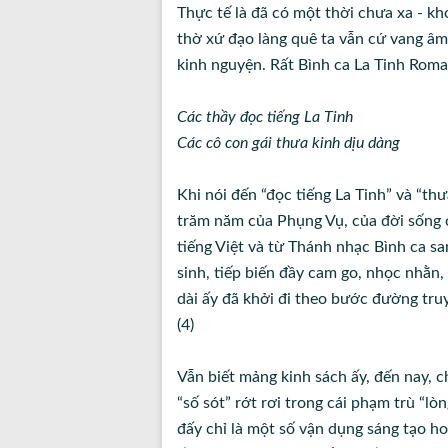
Thực tế là đã có một thời chưa xa - k
thờ xứ đạo làng quê ta vẫn cứ vang âm
kinh nguyện. Rất Bình ca La Tinh Rom
Các thầy đọc tiếng La Tinh
Các cô con gái thưa kinh dịu dàng
Khi nói đến “đọc tiếng La Tinh” và “th
trăm năm của Phụng Vụ, của đời sống 
tiếng Việt và từ Thánh nhạc Bình ca s
sinh, tiếp biến đầy cam go, nhọc nhằ
dài ấy đã khởi đi theo bước đường truyề
(4)
Vẫn biết mảng kinh sách ấy, đến nay, c
“số sót” rớt rơi trong cái phạm trù “l
đấy chỉ là một số vận dụng sáng tạo h