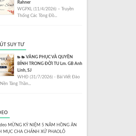
Rahner
WGPXL (11/4/2026) – Truyền
Thống Các Tông Đồ...
ÚT SUY TƯ
VÂNG PHỤC VÀ QUYỀN
BÍNH TRONG ĐỜI TU Lm. GB Anh
Linh, SJ
WHĐ (31/7/2026) - Bài Viết Đào
Nền Tảng Thần...
DEO
ideo MỪNG KỶ NIỆM 5 NĂM HỒNG ÂN
H MỤC CHA CHÁNH XỨ PHAOLÔ