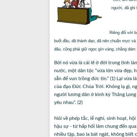
người, đã ghi 
Riêng đối với 
buổi đầu, đã thành đạo, đã nên chuẩn mực và
đâu, cũng phải giữ ngọc gìn vàng, chẳng dám 
Bởi nó vừa là cái lẽ ở đời trong tình l
nước, một dân tộc “vừa lớn vừa đẹp, 
sẵn để vun trồng đức tin.” (1) Lại vừa
của đạo Đức Chúa Trời. Không lạ gì, n
người lương dân ở kinh kỳ Thăng Long 
yêu nhau”. (2)
Nói về phép tắc, lễ nghi, sinh hoạt, hộ
hậu sự - từ hấp hối lâm chung đến qua
nhiều tập, bao la bát ngát, không biết