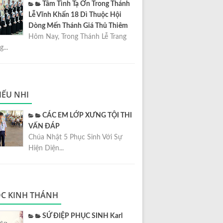
Tâm Tình Tạ Ơn Trong Thánh
Lễ Vĩnh Khấn 18 Dì Thuộc Hội
Dòng Mến Thánh Giá Thủ Thiêm
Hôm Nay, Trong Thánh Lễ Trang
...
IẾU NHI
CÁC EM LỚP XƯNG TỘI THI
VẤN ĐÁP
Chúa Nhật 5 Phục Sinh Với Sự
Hiện Diện...
C KINH THÁNH
SỨ ĐIỆP PHỤC SINH Karl