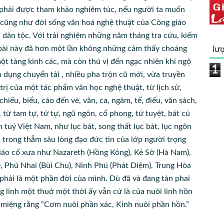
 phải được tham khảo nghiêm túc, nếu người ta muốn
 cũng như đời sống văn hoá nghệ thuật của Công giáo
dân tộc. Với trải nghiệm những năm tháng tra cứu, kiếm
lượ
ết bài này đã hơn một lần không những cảm thấy choáng
t tàng kinh các, mà còn thú vị đến ngạc nhiên khi ngộ
1
n dụng chuyển tải , nhiều pha trộn cũ mới, vừa truyền
rị của một tác phẩm văn học nghệ thuật, từ lịch sử,
chiếu, biểu, cáo đến vè, vãn, ca, ngâm, tế, điếu, văn sách,
 từ tam tự, tứ tự, ngũ ngôn, cổ phong, tứ tuyệt, bát cú
 tuý Việt Nam, như lục bát, song thất lục bát, lục ngôn
, trong thẳm sâu lòng đạo đức tin của lớp người trọng
 giáo cổ xưa như Nazareth (Hồng Kông), Kẻ Sở (Hà Nam),
), Phú Nhai (Bùi Chu), Ninh Phú (Phát Diệm), Trung Hòa
hải là một phần đời của mình. Dù đã và đang tàn phai
g linh một thuở một thời ấy vẫn cứ là của nuôi linh hồn
 miệng rằng “Cơm nuôi phần xác, Kinh nuôi phần hồn.”