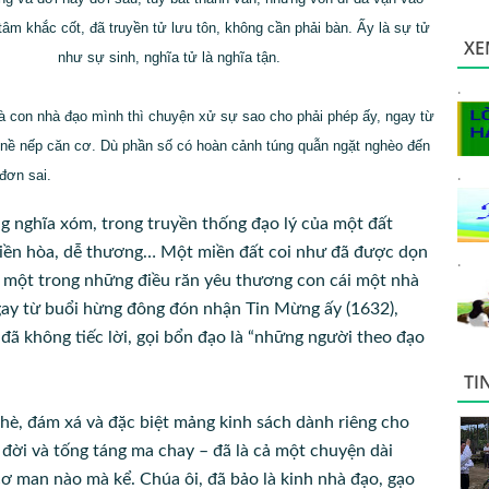
tâm khắc cốt, đã truyền tử lưu tôn, không cần phải bàn. Ấy là sự tử
XE
như sự sinh, nghĩa tử là nghĩa tận.
.
bà con nhà đạo mình thì chuyện xử sự sao cho phải phép ấy, ngay từ
 nề nếp căn cơ. Dù phần số có hoàn cảnh túng quẫn ngặt nghèo đến
đơn sai.
.
àng nghĩa xóm, trong truyền thống đạo lý của một đất
hiền hòa, dễ thương… Một miền đất coi như đã được dọn
.
 là một trong những điều răn yêu thương con cái một nhà
gay từ buổi hừng đông đón nhận Tin Mừng ấy (1632),
đã không tiếc lời, gọi bổn đạo là “những người theo đạo
TI
i hè, đám xá và đặc biệt mảng kinh sách dành riêng cho
 đời và tống táng ma chay – đã là cả một chuyện dài
 cơ man nào mà kể. Chúa ôi, đã bảo là kinh nhà đạo, gạo