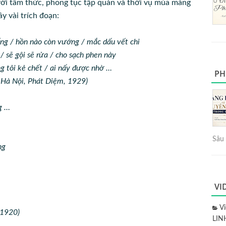
với tâm thức, phong tục tập quán và thời vụ mùa màng
ây vài trích đoạn:
g / hồn nào còn vướng / mắc dấu vết chi
/ sẽ gội sẽ rửa / cho sạch phen này
g tôi kẻ chết / ai nấy được nhờ …
PH
 Hà Nội, Phát Diệm, 1929)
g …
Sâu 
ng
VI
V
 1920)
LIN