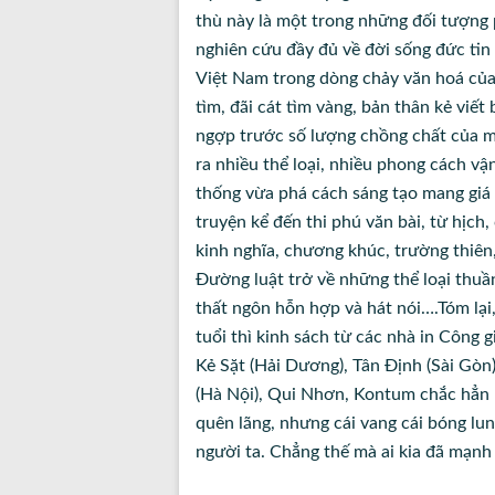
thù này là một trong những đối tượng
nghiên cứu đầy đủ về đời sống đức tin
Việt Nam trong dòng chảy văn hoá của 
tìm, đãi cát tìm vàng, bản thân kẻ vi
ngợp trước số lượng chồng chất của mộ
ra nhiều thể loại, nhiều phong cách vậ
thống vừa phá cách sáng tạo mang giá t
truyện kể đến thi phú văn bài, từ hịch, 
kinh nghĩa, chương khúc, trường thiên,
Đường luật trở về những thể loại thuần
thất ngôn hỗn hợp và hát nói….Tóm lại
tuổi thì kinh sách từ các nhà in Công
Kẻ Sặt (Hải Dương), Tân Định (Sài Gòn
(Hà Nội), Qui Nhơn, Kontum chắc hẳn p
quên lãng, nhưng cái vang cái bóng lun
người ta. Chẳng thế mà ai kia đã mạnh