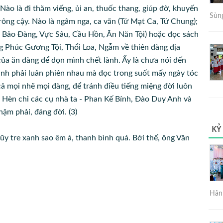
 Nào là đi thăm viếng, ủi an, thuốc thang, giúp đỡ, khuyến
Sùng
trông cậy. Nào là ngâm nga, ca vãn (Tứ Mạt Ca, Tứ Chung);
, Bảo Đàng, Vực Sâu, Cầu Hồn, Ăn Năn Tội) hoặc đọc sách
g Phúc Gương Tội, Thổi Loa, Ngẫm về thiên đàng địa
 của ăn đàng để dọn mình chết lành. Ấy là chưa nói đến
kinh phải luân phiên nhau mà đọc trong suốt mấy ngày tóc
 cả mọi nhẽ mọi đàng, để tránh điều tiếng miệng đời luôn
. Hèn chi các cụ nhà ta - Phan Kế Bính, Đào Duy Anh và
ậm phải, đáng đời. (3)
KỶ
ũy tre xanh sao êm ả, thanh bình quá. Bởi thế, ông Văn
Hân 