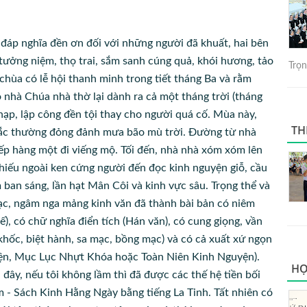
à đáp nghĩa đền ơn đối với những người đã khuất, hai bên
tưởng niệm, thọ trai, sắm sanh cúng quả, khói hương, tảo
Trọng
chùa có lễ hội thanh minh trong tiết tháng Ba và rằm
 nhà Chúa nhà thờ lại dành ra cả một tháng trời (tháng
 chạp, lập công đền tội thay cho người quá cố. Mùa này,
TH
ắc thường đỏng đảnh mưa bão mù trời. Đường từ nhà
xếp hàng một đi viếng mộ. Tối đến, nhà nhà xóm xóm lên
chiếu ngoài ken cứng người đến đọc kinh nguyện giỗ, cầu
ban sáng, lần hạt Mân Côi và kinh vực sâu. Trọng thể và
nhạc, ngâm nga mảng kinh văn đã thành bài bản có niêm
ế), có chữ nghĩa điển tích (Hán văn), có cung giọng, vần
m khốc, biệt hành, sa mạc, bồng mạc) và có cả xuất xứ ngọn
ện, Mục Lục Nhựt Khóa hoặc Toàn Niên Kinh Nguyện).
HỌ
đây, nếu tôi không lầm thì đã được các thế hệ tiền bối
 - Sách Kinh Hằng Ngày bằng tiếng La Tinh. Tất nhiên có