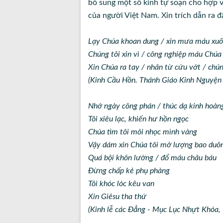
bổ sung một số kinh tự soạn cho hợp 
của người Việt
Nam
. Xin trích dẫn ra đ
Lạy Chúa khoan dung / xin mưa máu xuốn
Chúng tôi xin vì / công nghiệp máu Chúa 
Xin Chúa ra tay / nhân từ cứu vớt / chún
(Kinh Cầu Hồn. Thánh Giáo Kinh Nguyện
Nhớ ngày công phán / thúc dạ kinh hoàn
Tôi xiêu lạc, khiến hư hồn ngọc
Chúa tìm tôi mỏi nhọc mình vàng
Vậy dám xin Chúa tôi mở lượng bao duô
Quá bội khôn lường / đổ máu châu báu
Đừng chấp kẻ phụ phàng
Tôi khóc lóc kêu van
Xin Giêsu tha thứ
(Kinh lễ các Đẳng - Mục Lục Nhựt Khóa,