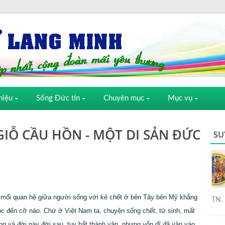
hiệu
Sống Đức tin
Chuyên mục
Mục vụ
IỖ CẦU HỒN - MỘT DI SẢN ĐỨC
SU
 mối quan hệ giữa người sống với kẻ chết ở bên Tây bên Mỹ khắng
TN. 
uộc đến cỡ nào. Chứ ở Việt Nam ta, chuyện sống chết, tử sinh, mất
g và đời này đời sau, tuy bất thành văn, nhưng vốn dĩ đã vận vào