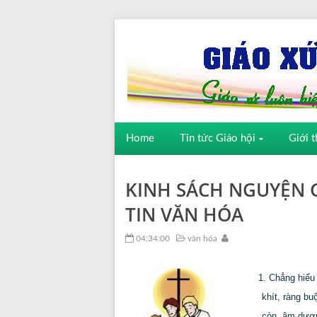
Home
Tin tức Giáo hội
Giới t
KINH SÁCH NGUYỆN G
TIN VĂN HÓA
04:34:00
văn hóa
1. Chẳng hiểu
khít, ràng b
còn, âm dươn