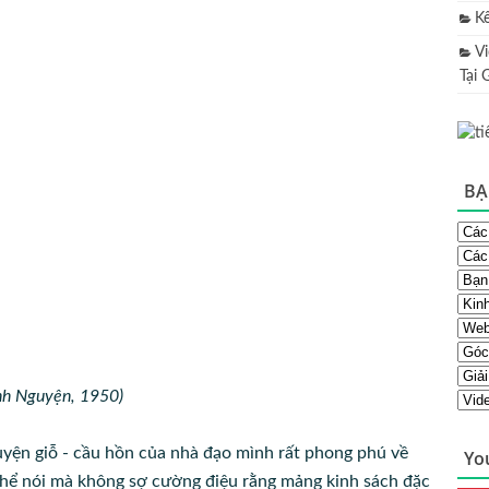
K
V
Tại 
BẠ
nh Nguyện, 1950)
uyện giỗ - cầu hồn của nhà đạo mình rất phong phú về
Yo
thể nói mà không sợ cường điệu rằng mảng kinh sách đặc