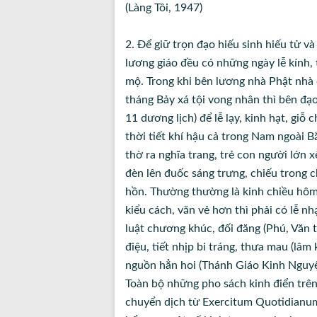
(Làng Tôi, 1947)
2. Để giữ trọn đạo hiếu sinh hiếu tử v
lương giáo đều có những ngày lễ kính, 
mộ. Trong khi bên lương nhà Phật nhà 
tháng Bảy xá tội vong nhân thì bên đạo
11 dương lịch) để lễ lạy, kinh hạt, giỗ
thời tiết khí hậu cả trong
Nam
ngoài B
thờ ra nghĩa trang, trẻ con người lớn 
đèn lên đuốc sáng trưng, chiếu trong 
hồn. Thường thường là kinh chiều hôm 
kiểu cách, văn vẻ hơn thì phải có lễ 
luật chương khúc, đối đăng (Phú, Văn t
điệu, tiết nhịp bi tráng, thưa mau (lâ
nguồn hẳn hoi (Thánh Giáo Kinh Nguy
Toàn bộ những pho sách kinh điển trên 
chuyển dịch từ Exercitum Quotidianum