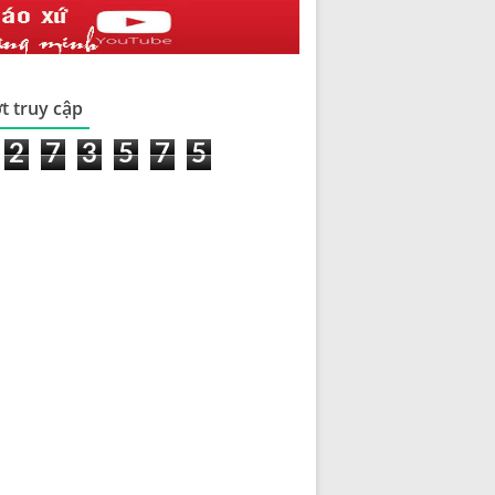
t truy cập
2
7
3
5
7
5