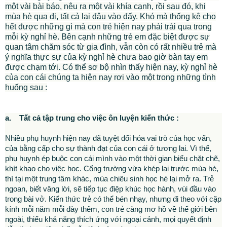
một vài bài báo, nêu ra một vài khía cạnh, rồi sau đó, khi
mùa hè qua đi, tất cả lại đâu vào đấy. Khó mà thống kê cho
hết được những gì mà con trẻ hiện nay phải trải qua trong
mỗi kỳ nghỉ hè. Bên cạnh những trẻ em đặc biệt được sự
quan tâm chăm sóc từ gia đình, vẫn còn có rất nhiều trẻ mà
ý nghĩa thực sự của kỳ nghỉ hè chưa bao giờ bàn tay em
được chạm tới. Có thể sơ bộ nhìn thấy hiện nay, kỳ nghỉ hè
của con cái chúng ta hiện nay rơi vào một trong những tình
huống sau :
a. Tất cả tập trung cho việc ôn luyện kiến thức :
Nhiều phụ huynh hiện nay đã tuyệt đối hóa vai trò của học vấn,
của bằng cấp cho sự thành đạt của con cái ở tương lai. Vì thế,
phụ huynh ép buộc con cái mình vào một thời gian biểu chặt chẽ,
khít khao cho việc học. Cổng trường vừa khép lại trước mùa hè,
thì tại một trung tâm khác, mùa chiêu sinh học hè lại mở ra. Trẻ
ngoan, biết vâng lời, sẽ tiếp tục điệp khúc học hành, vùi đầu vào
trong bài vở. Kiến thức trẻ có thể bén nhạy, nhưng đi theo với cặp
kính mỗi năm mỗi dày thêm, con trẻ càng mơ hồ về thế giới bên
ngoài, thiếu khả năng thích ứng với ngoại cảnh, mọi quyết định