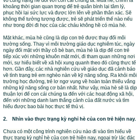
vô cùng nặng nề đối với con cái chúng ta. Mùa hè, chính là
khoảng thời gian quan trọng để trẻ quân bình lại tâm lý,
phục hồi lại sức lực và được lớn lên về phần thân xác. Sẽ
không thể tưởng tượng được, trẻ sẽ phát triển thế nào nếu
như trong đời đi học của các cháu không hề có mùa hè.
Mặt khác, mùa hè cũng là dịp con trẻ được thay đổi môi
trường sống. Thay vì môi trường giáo dục nghiêm túc, ngày
ngày đối mặt với thầy cô bè bạn, mùa hè là dịp để con trẻ
tiếp xúc với những khuôn mặt mới, đi tham quan những nơi
mới, sự hiểu biết về xã hội xung quanh theo đó cũng thực tế
hơn. Gần đây, các nhà nghiên cứu về giáo dục đã cảnh báo
về tình trạng trẻ em nghèo nàn về kỹ năng sống. Ra khỏi môi
trường học đường, trẻ lơ ngơ vụng về hoàn toàn thiếu vắng
những kỹ năng sống cơ bản nhất. Như vậy, mùa hè sẽ là dịp
thuận lợi để con cái chúng ta đến với các hoạt động xã hội,
đến với những danh lam thắng cảnh của đất nước và tìm
hiểu được bao bài học thực tế thú vị.
2. Nhìn vào thực trạng kỳ nghỉ hè của con trẻ hiện nay.
Chưa có một công trình nghiên cứu nào đi vào tìm hiểu về
thực trạng kỳ nghỉ hè của con trẻ hiện nay, ngoại trừ lác đác