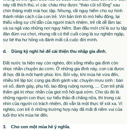
này rất thích thú, vì các cháu như được “tháo cũi sổ lồng” sau
chín tháng miệt mài học tập. Nhưng, rất nguy hiểm cho sự hình
thành nhân cách của con trẻ. Với bản tính tò mò hiếu động, lại
thiếu vắng sự chỉ dẫn của người trách nhiệm, trẻ rất dễ lầm lạc
và sa ngã vào những nơi nguy hiểm. Ban đầu mới chỉ là sự tụ tập
đàn đúm vui chơi, nhưng rất có thể cuối cùng là sự nghiện ngập,
sự bê tha hư hỏng và đánh mất cả cuộc đời mình.
d. Dùng kỳ nghỉ hè để cải thiện thu nhập gia đình.
Đất nước ta hiện nay còn nghèo, đời sống nhiều gia đình còn
nhọc nhằn chuyện áo cơm. Ở những gia đình này, con cái được
đi học đã là một hạnh phúc lớn. Bởi vậy, khi mùa hè vừa đến,
nhiều trẻ lập tức cùng gia đình gánh vác chuyện mưu sinh : bán
vé số, đánh giày, phụ hồ, lao động ruộng nương, … Con trẻ phải
thấm giá trị nhọc nhằn của giọt mồ hôi quá sớm. Cho dù đó là
những người con thực sự hiếu thảo đi chăng nữa, thì trong cái
nhìn của người có trách nhiệm, đó vẫn là một thực tế xót xa. Vì
nghèo, con trẻ ở những trường hợp này đã mất đi niềm vui của
tuổi thơ khi mùa hè đến.
3. Cho con một mùa hè ý nghĩa.