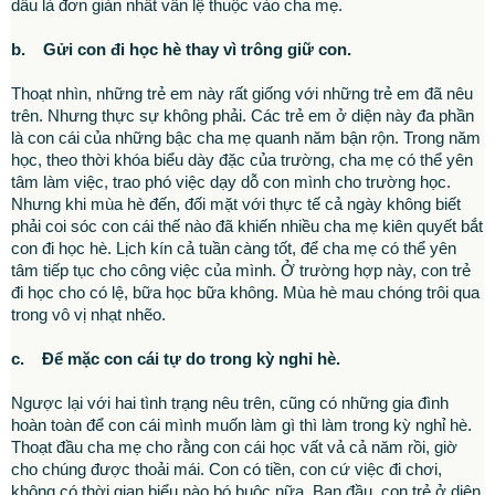
dẫu là đơn giản nhất vẫn lệ thuộc vào cha mẹ.
b. Gửi con đi học hè thay vì trông giữ con.
Thoạt nhìn, những trẻ em này rất giống với những trẻ em đã nêu
trên. Nhưng thực sự không phải. Các trẻ em ở diện này đa phần
là con cái của những bậc cha mẹ quanh năm bận rộn. Trong năm
học, theo thời khóa biểu dày đặc của trường, cha mẹ có thể yên
tâm làm việc, trao phó việc dạy dỗ con mình cho trường học.
Nhưng khi mùa hè đến, đối mặt với thực tế cả ngày không biết
phải coi sóc con cái thế nào đã khiến nhiều cha mẹ kiên quyết bắt
con đi học hè. Lịch kín cả tuần càng tốt, để cha mẹ có thể yên
tâm tiếp tục cho công việc của mình. Ở trường hợp này, con trẻ
đi học cho có lệ, bữa học bữa không. Mùa hè mau chóng trôi qua
trong vô vị nhạt nhẽo.
c. Để mặc con cái tự do trong kỳ nghỉ hè.
Ngược lại với hai tình trạng nêu trên, cũng có những gia đình
hoàn toàn để con cái mình muốn làm gì thì làm trong kỳ nghỉ hè.
Thoạt đầu cha mẹ cho rằng con cái học vất vả cả năm rồi, giờ
cho chúng được thoải mái. Con có tiền, con cứ việc đi chơi,
không có thời gian biểu nào bó buộc nữa. Ban đầu, con trẻ ở diện