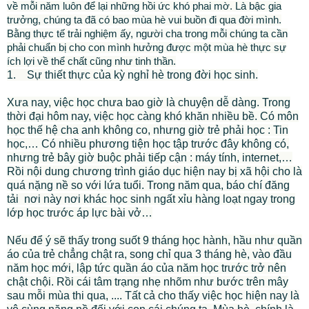
về mỗi năm luôn để lại những hồi ức khó phai mờ. Là bậc gia
trưởng, chúng ta đã có bao mùa hè vui buồn đi qua đời mình.
Bằng thực tế trải nghiệm ấy, người cha trong mỗi chúng ta cần
phải chuẩn bị cho con mình hưởng được một mùa hè thực sự
ích lợi về thể chất cũng như tinh thần.
1. Sự thiết thực của kỳ nghỉ hè trong đời học sinh.
Xưa nay, việc học chưa bao giờ là chuyện dễ dàng. Trong
thời đại hôm nay, việc học càng khó khăn nhiều bề. Có môn
học thế hệ cha anh không co, nhưng giờ trẻ phải học : Tin
học,… Có nhiều phương tiện học tập trước đây không có,
nhưng trẻ bây giờ buộc phải tiếp cận : máy tính, internet,…
Rồi nội dung chương trình giáo dục hiện nay bị xã hội cho là
quá nặng nề so với lứa tuổi. Trong năm qua, báo chí đăng
tải nơi này nơi khác học sinh ngất xỉu hàng loạt ngay trong
lớp học trước áp lực bài vở…
Nếu để ý sẽ thấy trong suốt 9 tháng học hành, hầu như quần
áo của trẻ chẳng chật ra, song chỉ qua 3 tháng hè, vào đầu
năm học mới, lập tức quần áo của năm học trước trở nên
chật chội. Rồi cái tâm trạng nhẹ nhõm như bước trên mây
sau mỗi mùa thi qua, .... Tất cả cho thấy việc học hiện nay là