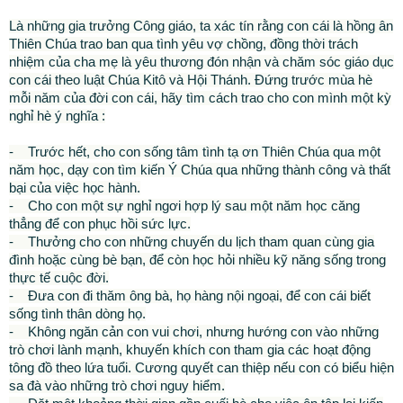
Là những gia trưởng Công giáo, ta xác tín rằng con cái là hồng ân
Thiên Chúa trao ban qua tình yêu vợ chồng, đồng thời trách
nhiệm của cha mẹ là yêu thương đón nhận và chăm sóc giáo dục
con cái theo luật Chúa Kitô và Hội Thánh. Đứng trước mùa hè
mỗi năm của đời con cái, hãy tìm cách trao cho con mình một kỳ
nghỉ hè ý nghĩa :
- Trước hết, cho con sống tâm tình tạ ơn Thiên Chúa qua một
năm học, dạy con tìm kiến Ý Chúa qua những thành công và thất
bại của việc học hành.
- Cho con một sự nghỉ ngơi hợp lý sau một năm học căng
thẳng để con phục hồi sức lực.
- Thưởng cho con những chuyến du lịch tham quan cùng gia
đình hoặc cùng bè bạn, để còn học hỏi nhiều kỹ năng sống trong
thực tế cuộc đời.
- Đưa con đi thăm ông bà, họ hàng nội ngoại, để con cái biết
sống tình thân dòng họ.
- Không ngăn cản con vui chơi, nhưng hướng con vào những
trò chơi lành mạnh, khuyến khích con tham gia các hoạt động
tông đồ theo lứa tuổi. Cương quyết can thiệp nếu con có biểu hiện
sa đà vào những trò chơi nguy hiểm.