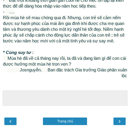
- Đặt một khoảng thời gian gần cuối hè cho việc ôn tập lại kiến
thức để dễ dàng hòa nhập vào năm học tiếp theo.
- ….
Rồi mùa hè sẽ mau chóng qua đi. Nhưng, con trẻ sẽ cảm nếm
được sự hạnh phúc của mái ấm gia đình khi được cha mẹ quan
tâm và thương yêu dành cho một kỳ nghỉ hè tốt đẹp. Niềm hạnh
phúc ấy sẽ chắp cánh cho động lực dấn thân của con trẻ ; trẻ sẽ
bước vào năm học mới với cả một tình yêu và sự say mê.
* Cùng suy tư :
Mùa hè đã về cả tháng nay rồi, ta đã và đang làm gì để con cái
được hưởng một mùa hè trọn vẹn ?
Josnguyễn. Ban đặc trách Gia trưởng Giáo phận xuân
lộc
‹
›
Trang chủ