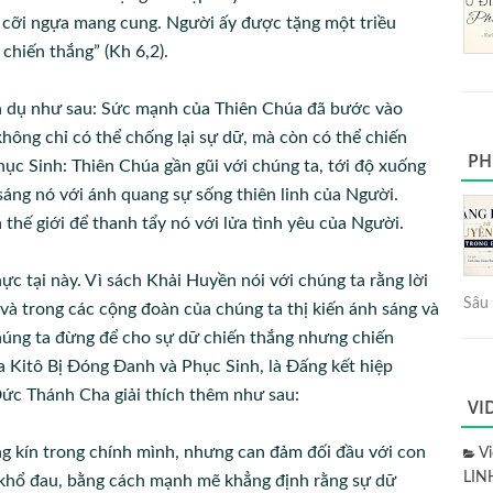
i cỡi ngựa mang cung. Người ấy được tặng một triều
 chiến thắng” (Kh 6,2).
n dụ như sau: Sức mạnh của Thiên Chúa đã bước vào
hông chỉ có thể chống lại sự dữ, mà còn có thể chiến
PH
ục Sinh: Thiên Chúa gần gũi với chúng ta, tới độ xuống
 sáng nó với ánh quang sự sống thiên linh của Người.
thế giới để thanh tẩy nó với lửa tình yêu của Người.
ực tại này. Vì sách Khải Huyền nói với chúng ta rằng lời
Sâu 
à trong các cộng đoàn của chúng ta thị kiến ánh sáng và
húng ta đừng để cho sự dữ chiến thắng nhưng chiến
úa Kitô Bị Đóng Đanh và Phục Sinh, là Đấng kết hiệp
Đức Thánh Cha giải thích thêm như sau:
VI
ng kín trong chính mình, nhưng can đảm đối đầu với con
V
LIN
khổ đau, bằng cách mạnh mẽ khẳng định rằng sự dữ