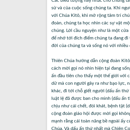
Các biểu tượng này nhắc cho chúng ta 
sử và của cuộc sống chúng ta. Khi ngướ
với Chúa Kitô, khi mở rộng tâm trí ch
đoàn, chúng ta học nhìn các sự vật mộ
chúng. Lời cầu nguyện như là một cửa
để nhớ tới đích điểm chúng ta đang đi
đời của chúng ta và sống nó với nhiề
Thiên Chúa hướng dẫn cộng đoàn Kitô 
cách mời gọi nó nhìn hiện tại đang s
ấn đầu tiên cho thấy một thế giới với c
dữ mà con người gây ra như bạo lực, 
khác, đi tới chỗ giết người (dấu ấn thứ
luật lệ đã được ban cho mình (dấu ấn 
chịu như cái chết, đói khát, bệnh tật 
cộng đoàn giáo hội được mời gọi không
mạnh rằng cái toàn năng bề ngoài ấy c
Chúa. Và dấu ấn thứ nhất mà Chiên Co