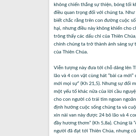
không chiến thắng sự thiện, bóng tối
điều quan trọng đối với chúng ta. Như
biết chắc rằng trên con đường cuộc sốn
hại, nhưng điều này không khiến cho c
trông thấy các dấu chỉ của Thiên Chúa
chính chúng ta trở thành ánh sáng sự t
của Thiên Chúa.
Viễn tượng này đưa tới chỗ dâng lên T
lão và 4 con vật cùng hát ”bài ca mới
mới mọi sự” (Kh 21,5). Nhưng sự đổi mớ
một yếu tố khác nữa của lời cầu nguyện
cho con người có trái tim ngoan ngoã
định hướng cuộc sống chúng ta và cuộc
xin nài van này được 24 bô lão và 4 c
đầy hương thơm” (Kh 5,8a). Chúng là ”
người đã đạt tới Thiên Chúa, nhưng cũ