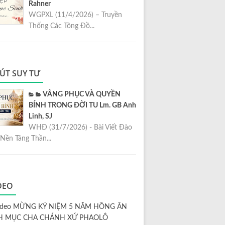
Rahner
WGPXL (11/4/2026) – Truyền
Thống Các Tông Đồ...
ÚT SUY TƯ
VÂNG PHỤC VÀ QUYỀN
BÍNH TRONG ĐỜI TU Lm. GB Anh
Linh, SJ
WHĐ (31/7/2026) - Bài Viết Đào
Nền Tảng Thần...
DEO
ideo MỪNG KỶ NIỆM 5 NĂM HỒNG ÂN
H MỤC CHA CHÁNH XỨ PHAOLÔ