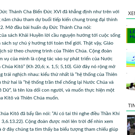
Đức Thánh Cha Biển Đức XVI đã khẳng định như trên với
XE
 năm châu tham dự buổi tiếp kiến chung trong đại thính
.
12. Mở đầu bài huấn dụ Đức Thánh Cha nói:
của sách Khải Huyền lời cầu nguyện hướng tới cuộc sống
 sách sự chú ý hướng tới toàn thế giới. Thật vậy, Giáo
.
a lịch sử theo chương trình của Thiên Chúa. Cộng đoàn
m vụ của mình là cộng tác vào sự phát triển của Nước
Chúa Kitô” (Kh 20,6; x. 1,5; 5,10). Giờ đây nó rộng mở
.
ng trái nghịch nhau: kiểu thứ nhất là ”hệ thống của Thiên
 thứ hai là ”hệ thống trần thế chống lại Nước Chúa và
Dữ”, là tên lừa dối con người, và muốn thực hiện một
húa Kitô và Thiên Chúa muốn.
TI
a Kitô đã bẩy lần nói: ”Ai có tai thì nghe điều Thần Khí
; 3,6.13.22). Cộng đoàn được mời lên trời để nhìn xem
à ở đây chúng ta tìm thấy ba biểu tượng tham chiếu giúp