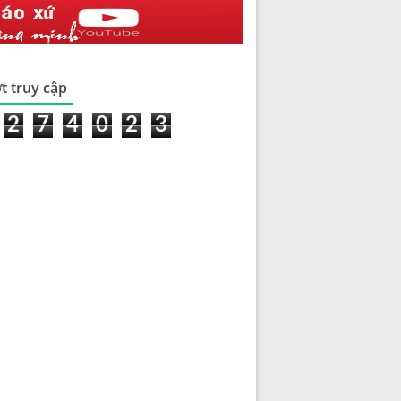
t truy cập
2
7
4
0
2
3