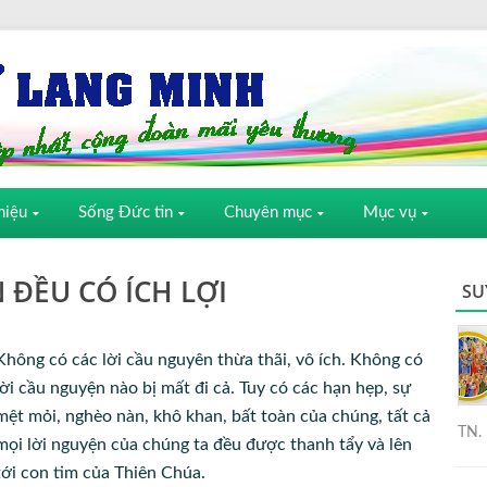
hiệu
Sống Đức tin
Chuyên mục
Mục vụ
 ĐỀU CÓ ÍCH LỢI
SU
Không có các lời cầu nguyên thừa thãi, vô ích. Không có
lời cầu nguyện nào bị mất đi cả. Tuy có các hạn hẹp, sự
mệt mỏi, nghèo nàn, khô khan, bất toàn của chúng, tất cả
TN. 
mọi lời nguyện của chúng ta đều được thanh tẩy và lên
tới con tim của Thiên Chúa.