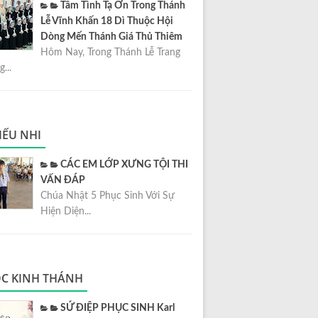
Tâm Tình Tạ Ơn Trong Thánh
Lễ Vĩnh Khấn 18 Dì Thuộc Hội
Dòng Mến Thánh Giá Thủ Thiêm
Hôm Nay, Trong Thánh Lễ Trang
...
IẾU NHI
CÁC EM LỚP XƯNG TỘI THI
VẤN ĐÁP
Chúa Nhật 5 Phục Sinh Với Sự
Hiện Diện...
C KINH THÁNH
SỨ ĐIỆP PHỤC SINH Karl