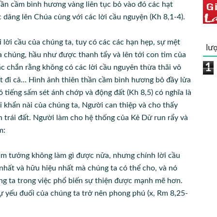
hần cầm bình hương vàng liên tục bỏ vào đó các hạt
dâng lên Chúa cùng với các lời cầu nguyện (Kh 8,1-4).
i lời cầu của chúng ta, tuy có các các hạn hẹp, sự mệt
lượ
a chúng, hầu như được thanh tẩy và lên tới con tim của
1
ắc chắn rằng không có các lời cầu nguyên thừa thãi vô
t đi cả... Hình ảnh thiên thần cầm bình hương bỏ đầy lửa
ó tiếng sấm sét ánh chớp và động đất (Kh 8,5) có nghĩa là
 khẩn nài của chúng ta, Người can thiệp và cho thấy
n trái đất. Người làm cho hệ thống của Kẻ Dữ run rẩy và
m:
ảm tưởng không làm gì được nữa, nhưng chính lời cầu
 nhất và hữu hiệu nhất mà chúng ta có thể cho, và nó
ng ta trong việc phổ biến sự thiện được mạnh mẽ hơn.
 yếu đuối của chúng ta trở nên phong phú (x, Rm 8,25-