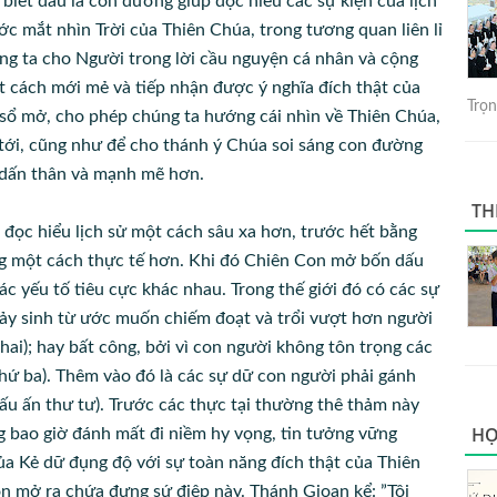
biết đâu là con đường giúp đọc hiểu các sự kiện của lịch
c mắt nhìn Trời của Thiên Chúa, trong tương quan liên lỉ
úng ta cho Người trong lời cầu nguyện cá nhân và cộng
t cách mới mẻ và tiếp nhận được ý nghĩa đích thật của
Trọng
 sổ mở, cho phép chúng ta hướng cái nhìn về Thiên Chúa,
 tới, cũng như để cho thánh ý Chúa soi sáng con đường
u dấn thân và mạnh mẽ hơn.
TH
đọc hiểu lịch sử một cách sâu xa hơn, trước hết bằng
ống một cách thực tế hơn. Khi đó Chiên Con mở bốn dấu
ác yếu tố tiêu cực khác nhau. Trong thế giới đó có các sự
nảy sinh từ ước muốn chiếm đoạt và trổi vượt hơn người
 hai); hay bất công, bởi vì con người không tôn trọng các
thứ ba). Thêm vào đó là các sự dữ con người phải gánh
(dấu ấn thư tư). Trước các thực tại thường thê thảm này
HỌ
 bao giờ đánh mất đi niềm hy vọng, tin tưởng vững
ủa Kẻ dữ đụng độ với sự toàn năng đích thật của Thiên
n mở ra chứa đựng sứ điệp này. Thánh Gioan kể: ”Tôi