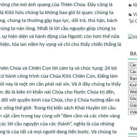
 không che mờ ánh quang của Thiên Chúa. Đây cũng là
K
 là Kitô hữu chúng ta không bao giờ bi quan; chúng ta
V
g, chúng ta thường gặp bạo lực, dối trá, thù hận, bách
Tại 
húng ta nản lòng. Nhất là lời cầu nguyện giúp chúng ta
, sự hiện diện và hành động của Người; còn hơn thế nữa
hiện, tỏa lan niềm hy vọng và chỉ cho thấy chiến thắng là
BẠ
hiên Chúa và Chiên Con lời cám tạ và chúc tụng: 24 bô
” cử hành công trình của Chúa Kitô Chiên Con, Đấng làm
i này là một ơn cần phải nài xin. Và ở đây chúng ta thấy
: đó là kiên trì khẩn nài Chúa cho Nước Chúa trị đến,
n đối với quyền bính của Chúa, cho ý Chúa hướng dẫn và
 sống thế giới. Trong thị kiến sách Khải Huyền lời cầu
on vật cầm trong tay cùng với ”đàm cầm và các chén vàng
các lời cầu nguyện của các thánh”, nghĩa là của những
Yo
ng là của tất cả mọi người đang tiến bước. Và chúng ta