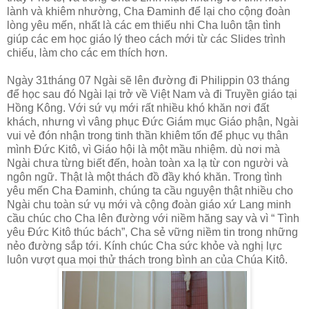
lành và khiêm nhường, Cha Đaminh để lại cho cộng đoàn
lòng yêu mến, nhất là các em thiếu nhi Cha luôn tận tình
giúp các em học giáo lý theo cách mới từ các Slides trình
chiếu, làm cho các em thích hơn.
Ngày 31tháng 07 Ngài sẽ lên đường đi Philippin 03 tháng
để học sau đó Ngài lại trở về Việt Nam và đi Truyền giáo tại
Hồng Kông. Với sứ vụ mới rất nhiều khó khăn nơi đất
khách, nhưng vì vâng phục Đức Giám mục Giáo phận, Ngài
vui vẻ đón nhận trong tinh thần khiêm tốn để phục vụ thân
mình Đức Kitô, vì Giáo hội là một mầu nhiệm. dù nơi mà
Ngài chưa từng biết đến, hoàn toàn xa lạ từ con người và
ngôn ngữ. Thật là một thách đồ đầy khó khăn. Trong tình
yêu mến Cha Đaminh, chúng ta cầu nguyện thật nhiều cho
Ngài chu toàn sứ vụ mới và cộng đoàn giáo xứ Lang minh
cầu chúc cho Cha lên đường với niềm hăng say và vì “ Tình
yêu Đức Kitô thúc bách”, Cha sẻ vững niềm tin trong những
nẻo đường sắp tới. Kính chúc Cha sức khỏe và nghị lực
luôn vượt qua mọi thử thách trong bình an của Chúa Kitô.