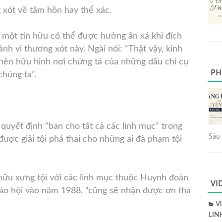
 xót về tâm hồn hay thể xác.
một tín hữu có thể được hưởng ân xá khi đích
nh vi thương xót này. Ngài nói: “Thật vậy, kinh
nên hữu hình nơi chứng tá ​​của những dấu chỉ cụ
PH
húng ta”.
uyết định “ban cho tất cả các linh mục” trong
Sâu 
ợc giải tội phá thai cho những ai đã phạm tội
 hữu xưng tội với các linh mục thuộc Huynh đoàn
VI
iáo hội vào năm 1988, “cũng sẽ nhận được ơn tha
V
LIN