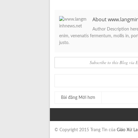
About www.langmi
Author Description here.
enim, venenatis fermentum, mollis in, porta
justo.
Subscribe to this Blog via 
Bài đăng Mới hơn
© Copyright 2015 Trang Tin của
Giáo Xứ L