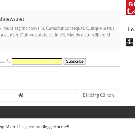
nhnews.net
lượ
. Nulla sagittis convallis. Curabitur consequat. Quisque metus
 et, nibh. Duis vulputate elit in elit. Mauris dictum libero id
1
Email :
Bài đăng Cũ hơn
ang Minh
. Designed by
Bloggertheme9
.