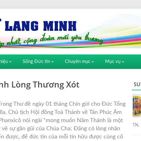
hiệu
Sống Đức tin
Chuyên mục
Mục vụ
nh Lòng Thương Xót
SU
rong Thư đề ngày 01 tháng Chín gửi cho Đức Tổng
lla, Chủ tịch Hội đồng Toà Thánh về Tân Phúc Âm
Phanxicô nói ngài “mong muốn Năm Thánh là một
TN. 
về sự gần gũi của Chúa Cha; Đấng có lòng nhân
n được, để đức tin của mỗi tín hữu được củng cố