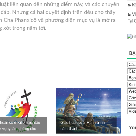
luật liên quan đến những điểm này, và các chuyên
K
 đáp. Nhưng cả hai quyết định trên đều cho thấy
V
 Cha Phanxicô về phương diện mục vụ là mở ra
Tại 
 xót trong năm tới.
BẠ
huấn số 6 Kitô hữu, dấu
Giáo huấn số 5 Hành trình
Yo
hy vọng làm chứng cho
năm thánh
n chúa