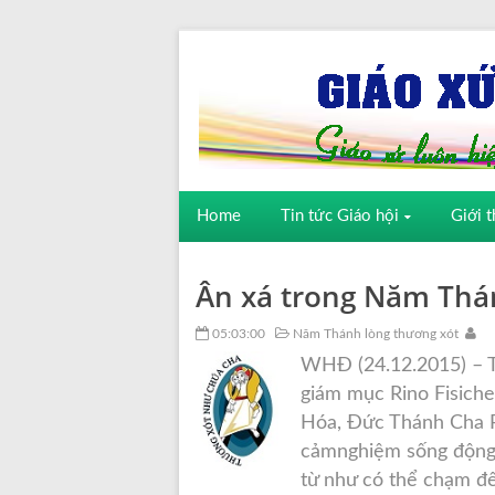
Home
Tin tức Giáo hội
Giới t
Ân xá trong Năm Thá
05:03:00
Năm Thánh lòng thương xót
WHĐ (24.12.2015) – T
giám mục Rino Fisiche
Hóa, Đức Thánh Cha 
cảmnghiệm sống động 
từ như có thể chạm đế