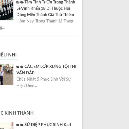
Tâm Tình Tạ Ơn Trong Thánh
Lễ Vĩnh Khấn 18 Dì Thuộc Hội
Dòng Mến Thánh Giá Thủ Thiêm
Hôm Nay, Trong Thánh Lễ Trang
...
IẾU NHI
CÁC EM LỚP XƯNG TỘI THI
VẤN ĐÁP
Chúa Nhật 5 Phục Sinh Với Sự
Hiện Diện...
C KINH THÁNH
SỨ ĐIỆP PHỤC SINH Karl