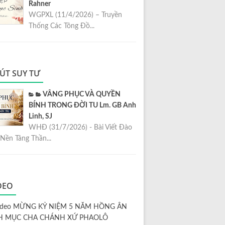
Rahner
WGPXL (11/4/2026) – Truyền
Thống Các Tông Đồ...
ÚT SUY TƯ
VÂNG PHỤC VÀ QUYỀN
BÍNH TRONG ĐỜI TU Lm. GB Anh
Linh, SJ
WHĐ (31/7/2026) - Bài Viết Đào
Nền Tảng Thần...
DEO
ideo MỪNG KỶ NIỆM 5 NĂM HỒNG ÂN
H MỤC CHA CHÁNH XỨ PHAOLÔ