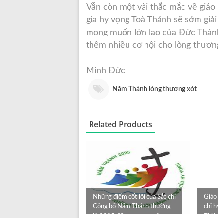
Vẫn còn một vài thắc mắc về giáo 
gia hy vọng Toà Thánh sẽ sớm giải
mong muốn lớn lao của Đức Thánh
thêm nhiều cơ hội cho lòng thương
Minh Đức
Năm Thánh lòng thương xót
Related Products
Những điểm cốt lõi của Sắc chỉ
Giáo 
Công bố Năm Thánh thường
chỉ 
lệ 2025: “Spes non confu...
Thiê