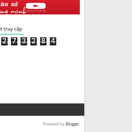
t truy cập
2
7
3
2
8
4
Powered by
Blogger
.