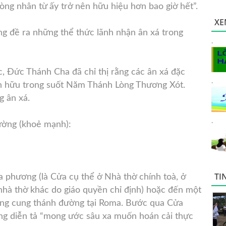
òng nhân từ ấy trở nên hữu hiệu hơn bao giờ hết”.
XE
 đề ra những thể thức lãnh nhận ân xá trong
.
 Đức Thánh Cha đã chỉ thị rằng các ân xá đặc
.
ín hữu trong suốt Năm Thánh Lòng Thương Xót.
g ân xá.
.
hường (khoẻ mạnh):
TI
 phương (là Cửa cụ thể ở Nhà thờ chính toà, ở
hà thờ khác do giáo quyền chỉ định) hoặc đến một
ng cung thánh đường tại Roma. Bước qua Cửa
êng diễn tả “mong ước sâu xa muốn hoán cải thực