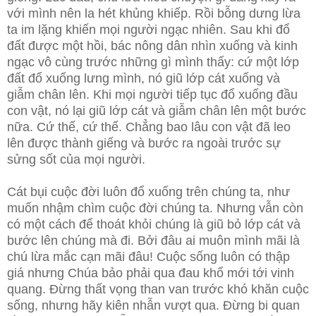
với mình nên la hét khủng khiếp. Rồi bỗng dưng lừa
ta im lặng khiến mọi người ngạc nhiên. Sau khi đổ
đất được một hồi, bác nông dân nhìn xuống và kinh
ngạc vô cùng trước những gì mình thấy: cứ một lớp
đất đổ xuống lưng mình, nó giũ lớp cát xuống và
giẫm chân lên. Khi mọi người tiếp tục đổ xuống đầu
con vật, nó lại giũ lớp cát và giẫm chân lên một bước
nữa. Cứ thế, cứ thế. Chẳng bao lâu con vật đã leo
lên được thành giếng và bước ra ngoài trước sự
sửng sốt của mọi người.
Cát bụi cuộc đời luôn đổ xuống trên chúng ta, như
muốn nhậm chìm cuộc đời chúng ta. Nhưng vẫn còn
có một cách để thoát khỏi chúng là giũ bỏ lớp cát và
bước lên chúng mà đi. Bởi đâu ai muôn mình mãi là
chú lừa mắc cạn mãi đâu! Cuộc sống luôn có thập
giá nhưng Chúa bảo phải qua đau khổ mới tới vinh
quang. Đừng thất vọng than van trước khó khăn cuộc
sống, nhưng hãy kiên nhẫn vượt qua. Đừng bi quan