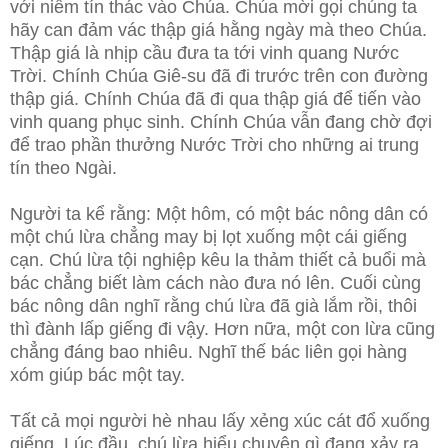
với niềm tín thác vào Chúa. Chúa mời gọi chúng ta
hãy can đảm vác thập giá hằng ngày mà theo Chúa.
Thập giá là nhịp cầu đưa ta tới vinh quang Nước
Trời. Chính Chúa Giê-su đã đi trước trên con đường
thập giá. Chính Chúa đã đi qua thập giá để tiến vào
vinh quang phục sinh. Chính Chúa vẫn đang chờ đợi
để trao phần thưởng Nước Trời cho những ai trung
tín theo Ngài.
Người ta kể rằng: Một hôm, có một bác nông dân có
một chú lừa chẳng may bị lọt xuống một cái giếng
cạn. Chú lừa tội nghiệp kêu la thảm thiết cả buổi mà
bác chẳng biết làm cách nào đưa nó lên. Cuối cùng
bác nông dân nghĩ rằng chú lừa đã già lắm rồi, thôi
thì đành lấp giếng đi vậy. Hơn nữa, một con lừa cũng
chẳng đáng bao nhiêu. Nghĩ thế bác liên gọi hàng
xóm giúp bác một tay.
Tất cả mọi người hè nhau lấy xẻng xúc cát đổ xuống
giếng. Lúc đầu, chú lừa hiểu chuyện gì đang xảy ra