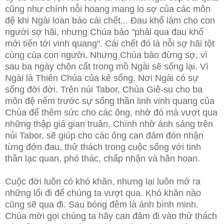
cũng như chính nỗi hoang mang lo sợ của các môn
đệ khi Ngài loan báo cái chết... Đau khổ làm cho con
người sợ hãi, nhưng Chúa bảo "phải qua đau khổ
mới tiến tới vinh quang". Cái chết đó là nỗi sợ hãi tột
cùng của con người. Nhưng Chúa bảo đừng sợ, vì
sau ba ngày chôn cất trong mồ Ngài sẽ sống lại. Vì
Ngài là Thiên Chúa của kẻ sống. Nơi Ngài có sự
sống đời đời. Trên núi Tabor, Chúa Giê-su cho ba
môn đệ nếm trước sự sống thần linh vinh quang của
Chúa để thêm sức cho các ông, nhờ đó mà vượt qua
những thập giá gian truân. Chính nhờ ánh sáng trên
núi Tabor, sẽ giúp cho các ông can đảm đón nhận
từng đớn đau, thử thách trong cuộc sống với tinh
thần lạc quan, phó thác, chấp nhận và hân hoan.
Cuộc đời luôn có khó khăn, nhưng lại luôn mở ra
những lối đi để chúng ta vượt qua. Khó khăn nào
cũng sẽ qua đi. Sau bóng đêm là ánh bình minh.
Chúa mời gọi chúng ta hãy can đảm đi vào thử thách