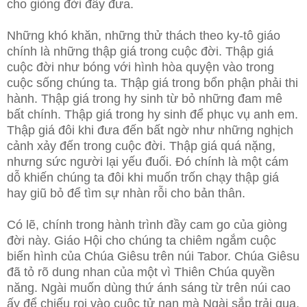
cho giòng đời đẩy đưa.
Những khó khăn, những thử thách theo ky-tô giáo
chính là những thập giá trong cuộc đời. Thập giá
cuộc đời như bóng với hình hòa quyện vào trong
cuộc sống chúng ta. Thập giá trong bổn phận phải thi
hành. Thập giá trong hy sinh từ bỏ những đam mê
bất chính. Thập giá trong hy sinh để phục vụ anh em.
Thập giá đôi khi đưa đến bất ngờ như những nghịch
cảnh xảy đến trong cuộc đời. Thập giá quá nặng,
nhưng sức người lại yếu đuối. Đó chính là một cám
dỗ khiến chúng ta đôi khi muốn trốn chạy thập giá
hay giũ bỏ để tìm sự nhàn rỗi cho bản thân.
Có lẽ, chính trong hành trình đầy cam go của giòng
đời này. Giáo Hội cho chúng ta chiêm ngắm cuộc
biến hình của Chúa Giêsu trên núi Tabor. Chúa Giêsu
đã tỏ rõ dung nhan của một vì Thiên Chúa quyền
năng. Ngài muốn dùng thứ ánh sáng từ trên núi cao
ấy để chiếu rọi vào cuộc tử nạn mà Ngài sắp trải qua,