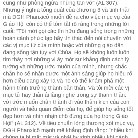
cũng như phòng ngừa những tan vỡ” (AL 307).
Nhưng ý nghĩa tổng quát của chương 8 và tinh thần
mà ĐGH Phanxicô muốn đề ra cho việc mục vụ của
Giáo Hội còn có thể tóm tắt rõ ràng trong những lời
cuối: ”Tôi mời gọi các tín hữu đang sống trong những
hoàn cảnh phức tạp hãy tín thác đến nói chuyện với
các vị mục tử của mình hoặc với những giáo dân
đang sống tận tụy với Chúa. Họ sẽ không luôn luôn
tìm thấy nơi những vị ấy một sự khẳng định cách lý
tưởng và những ước muốn của mình, nhưng chắc
chắn họ sẽ nhận được một ánh sáng giúp họ hiểu rõ
hơn điều đang xảy ra và họ có thể khám phá một
hành trình trưởng thành bản thân. Và tôi mời các vị
mục tử hãy thân ái lắng nghe trong sự thanh thản,
với ước muốn chân thành đi vào thảm kịch của con
người và hiểu quan điểm của họ, để giúp họ sống tốt
đẹp hơn và nhìn nhận chỗ đứng của họ trong Giáo
Hội” (AL 312). Về tiêu chuẩn lòng thương xót mục vụ,
ĐGH Phanxicô mạnh mẽ khẳng định rằng: ”nhiều khi
chúng ta bị mất mát và phải hy sinh nhiều khi dành