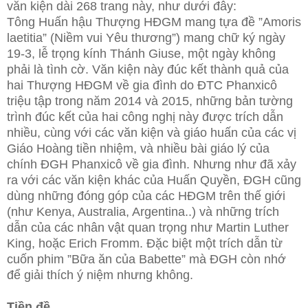
văn kiện dài 268 trang này, như dưới đây:
Tông Huấn hậu Thượng HĐGM mang tựa đề ”Amoris
laetitia” (Niềm vui Yêu thương”) mang chữ ký ngày
19-3, lễ trọng kính Thánh Giuse, một ngày không
phải là tình cờ. Văn kiện này đúc kết thành quả của
hai Thượng HĐGM về gia đình do ĐTC Phanxicô
triệu tập trong năm 2014 và 2015, những bản tường
trình đúc kết của hai công nghị này được trích dẫn
nhiều, cùng với các văn kiện và giáo huấn của các vị
Giáo Hoàng tiền nhiệm, và nhiều bài giáo lý của
chính ĐGH Phanxicô về gia đình. Nhưng như đã xảy
ra với các văn kiện khác của Huấn Quyền, ĐGH cũng
dùng những đóng góp của các HĐGM trên thế giới
(như Kenya, Australia, Argentina..) và những trích
dẫn của các nhân vật quan trọng như Martin Luther
King, hoặc Erich Fromm. Đặc biệt một trích dẫn từ
cuốn phim ”Bữa ăn của Babette” mà ĐGH còn nhớ
để giải thích ý niệm nhưng không.
Tiền đề