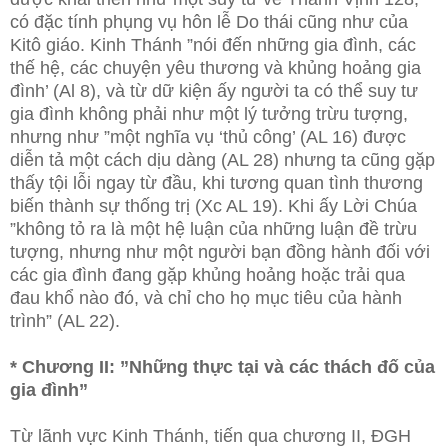
có đặc tính phụng vụ hôn lễ Do thái cũng như của
Kitô giáo. Kinh Thánh ”nói đến những gia đình, các
thế hệ, các chuyện yêu thương và khủng hoảng gia
đình’ (Al 8), và từ dữ kiện ấy người ta có thể suy tư
gia đình không phải như một lý tưởng trừu tượng,
nhưng như ”một nghĩa vụ ‘thủ công’ (AL 16) được
diễn tả một cách dịu dàng (AL 28) nhưng ta cũng gặp
thấy tội lỗi ngay từ đầu, khi tương quan tình thương
biến thành sự thống trị (Xc AL 19). Khi ấy Lời Chúa
”không tỏ ra là một hệ luận của những luận đề trừu
tượng, nhưng như một người bạn đồng hành đối với
các gia đình đang gặp khủng hoảng hoặc trải qua
đau khổ nào đó, và chỉ cho họ mục tiêu của hành
trình” (AL 22).
* Chương II: ”Những thực tại và các thách đố của
gia đình”
Từ lãnh vực Kinh Thánh, tiến qua chương II, ĐGH