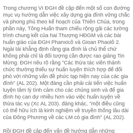
Trong chương VI ĐGH đề cập đến một số con đường
mục vụ hướng dẫn việc xây dựng gia đình vững chắc
và phong phú theo kế hoạch của Thiên Chúa, trong
phần này, Tông Huấn tham chiếu rộng gãi các tường
trình chung kết của hai Thượng HĐGM và các bài
huấn giáo của ĐGH Phanxicô và Gioan Phaolô 2.
Ngài tái khẳng định rằng gia đình là chủ thể chứ
không phải chỉ là đối tượng cần được rao giảng Tin
Mừng. ĐGH nêu rõ rằng ”Các thừa tác viên thánh
chức thường thiếu sự huấn luyện thích hợp để đối
phó với những vấn đề phức tạp hiện nay của các gia
đình” (AL 202). Một đàng cần phải cải tiến việc huấn
luyện tâm lý tình cảm cho các chủng sinh và để gia
đình họ can dự nhiều hơn vào việc huấn luyện về
thừa tác vụ (Xc AL 203). đàng khác, ”một điều cũng
có thể hữu ích là kinh nghiệm về truyền thống lâu dài
của Đông Phương về các LM có gia đình” (AL 202).
Rồi ĐGH đề cập đến vấn đề hướng dẫn những