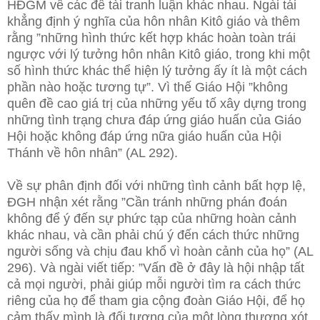
HĐGM về các đề tài tranh luận khác nhau. Ngài tái
khẳng định ý nghĩa của hôn nhân Kitô giáo và thêm
rằng ”những hình thức kết hợp khác hoàn toàn trái
ngược với lý tưởng hôn nhân Kitô giáo, trong khi một
số hình thức khác thể hiện lý tưởng ấy ít là một cách
phần nào hoặc tương tự”. Vì thế Giáo Hội ”không
quên đề cao giá trị của những yếu tố xây dựng trong
những tình trạng chưa đáp ứng giáo huấn của Giáo
Hội hoặc không đáp ứng nữa giáo huấn của Hội
Thánh về hôn nhân” (AL 292).
Về sự phân định đối với những tình cảnh bất hợp lệ,
ĐGH nhận xét rằng ”Cần tránh những phán đoán
không để ý đến sự phức tạp của những hoàn cảnh
khác nhau, và cần phải chú ý đến cách thức những
người sống và chịu đau khổ vì hoàn cảnh của họ” (AL
296). Và ngài viết tiếp: ”Vấn đề ở đây là hội nhập tất
cả mọi người, phải giúp mỗi người tìm ra cách thức
riêng của họ để tham gia cộng đoàn Giáo Hội, để họ
cảm thấy mình là đối tượng của một lòng thương xót