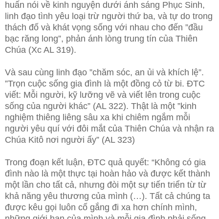
huấn nói về kinh nguyện dưới ánh sáng Phục Sinh,
linh đạo tình yêu loại trừ người thứ ba, và tự do trong
thách đố và khát vọng sống với nhau cho đến ”đầu
bạc răng long”, phản ánh lòng trung tín của Thiên
Chúa (Xc AL 319).
Và sau cùng linh đạo ”chăm sóc, an ủi và khích lệ”.
”Trọn cuộc sống gia đình là một đồng cỏ từ bi. ĐTC
viết: Mỗi người, kỹ lưỡng vẽ và viết lên trong cuộc
sống của người khác” (AL 322). Thật là một ”kinh
nghiệm thiêng liêng sâu xa khi chiêm ngắm mỗi
người yêu quí với đôi mắt của Thiên Chúa và nhận ra
Chúa Kitô nơi người ấy” (AL 323)
Trong đoạn kết luận, ĐTC quả quyết: “Không có gia
đình nào là một thực tại hoàn hảo và được kết thành
một lần cho tất cả, nhưng đòi một sự tiến triển từ từ
khả năng yêu thương của mình (…). Tất cả chúng ta
được kêu gọi luôn cố gắng đi xa hơn chính mình,
những giới hạn của mình và mỗi gia đình phải sống