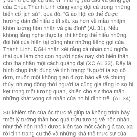
ý đến thực tại cụ thể, vì ”những yêu cầu và tiếng gọi
của Chúa Thánh Linh cũng vang dội cả trong những
biến cố lịch sử”, qua đó, ”Giáo Hội có thể được
hướng dẫn để hiểu biết sâu xa hơn về mầu nhiệm
khôn lường hôn nhân và gia đình” (AL 31). Nếu
không lắng nghe thực tại thì không thể hiểu những
đòi hỏi của hiện tại cũng như những tiếng gọi của
Thánh Linh. ĐGH nhận xét rằng cá nhân chủ nghĩa
thái quá làm cho con người ngày nay khó hiến thân
cho tha nhân một cách quảng đại (XC AL 33). Đây là
hình chụp thật đúng về tình trạng: ”Người ta sợ cô
đơn, muốn một không gian được bảo vệ và chung
thủy, nhưng đồng thời người ta cũng gia tăng lo sợ bị
kẹt trong một tương quan, khiến cho sự thỏa mãn
những khát vọng cá nhân của họ bị đình trệ” (AL 34).
Sự khiêm tốn của óc thực tế giúp ta không trình bày
”một lý tưởng thần học quá trừu tượng về hôn nhân,
như thể hôn nhân được kiến tạo một cách giả tạo, xa
rời tình trạng cụ thể và những khả thể thực sự của