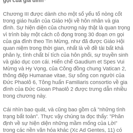
gọi của gia đình”
Chương III được dành cho một số yếu tố nòng cốt
trong giáo huấn của Giáo Hội về hôn nhân và gia
đình. Sự hiện diện của chương này thật là quan trọng
vì trình bày một cách cô đọng trong 30 đoạn ơn gọi
của gia đình theo Tin Mừng, như đã được Giáo Hội
quan niệm trong thời gian, nhất là về đề tài bất khả
phân ly, tính chất bí tích của hôn phối, sự truyền sinh
và giáo dục con cái. Hiến chế Gaudium et Spes Vui
Mừng và Hy Vọng, của Công đồng chung Vatican 2,
thông điệp Humanae vitae, Sự sống con người của
Đức Phaolô 6, Tông huấn Familiaris consortio về gia
đình của Đức Gioan Phaolô 2 được trưng dẫn nhiều
trong chương này.
Cái nhìn bao quát, và cũng bao gồm cả ”những tình
trạng bất toàn”. Thực vậy chúng ta đọc thấy: ”Phân
định về sự hiện diện những mầm mống của Lời”
trong các nền văn hóa khác (Xc Ad Gentes, 11) có