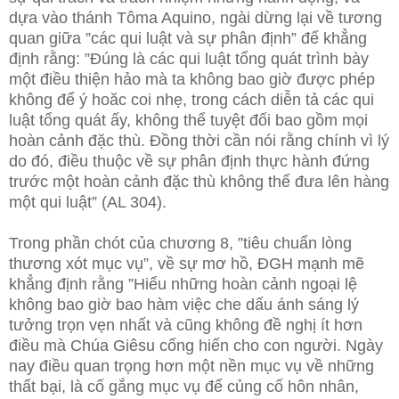
dựa vào thánh Tôma Aquino, ngài dừng lại về tương
quan giữa ”các qui luật và sự phân định” để khẳng
định rằng: ”Đúng là các qui luật tổng quát trình bày
một điều thiện hảo mà ta không bao giờ được phép
không để ý hoăc coi nhẹ, trong cách diễn tả các qui
luật tổng quát ấy, không thể tuyệt đối bao gồm mọi
hoàn cảnh đặc thù. Đồng thời cần nói rằng chính vì lý
do đó, điều thuộc về sự phân định thực hành đứng
trước một hoàn cảnh đặc thù không thể đưa lên hàng
một qui luật” (AL 304).
Trong phần chót của chương 8, ”tiêu chuẩn lòng
thương xót mục vụ”, về sự mơ hồ, ĐGH mạnh mẽ
khẳng định rằng ”Hiểu những hoàn cảnh ngoại lệ
không bao giờ bao hàm việc che dấu ánh sáng lý
tưởng trọn vẹn nhất và cũng không đề nghị ít hơn
điều mà Chúa Giêsu cống hiến cho con người. Ngày
nay điều quan trọng hơn một nền mục vụ về những
thất bại, là cố gắng mục vụ để củng cố hôn nhân,