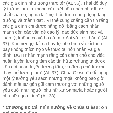
các gia đình như trong thực tế” (AL 36). Thái độ duy
lý tưởng làm ta không cứu xét hôn nhân như thực
chất của nó, nghĩa là ”một tiến trình năng động tăng
trưởng và thành đạt”. Vì thế cũng chẳng cần tin rằng
các gia đình chỉ được nâng đỡ ”bằng cách nhấn
mạnh đến các vấn đề đạo lý, đạo đức sinh học và
luân lý, không cổ võ họ cởi mở đối với ơn thánh” (AL
37). Khi mời gọi tất cả hãy tự phê bình về lối trình
bày không thích hợp về thực tại hôn nhân và gia
đình, ĐGH nhấn mạnh rằng cần dành chỗ cho việc
huấn luyện lương tâm các tín hữu: ”Chúng ta được
kêu gọi huấn luyện lương tâm, và đừng chủ trương
thay thế lương tâm” (AL 37). Chúa Giêsu đã đề nghị
một lý tưởng yêu sách nhưng ”ngài không bao giờ
đánh mất sự gần gũi cảm thương với những người
yếu đuối như người phụ nữ xứ Samaria hoặc người
phụ nữ ngoại tình” (AL 38)
* Chương III: Cái nhìn hướng về Chúa Giêsu: ơn