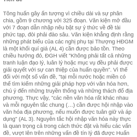
Tông huấn gây ấn tượng vì chiều dài và sự phân
chia, gồm 9 chương với 325 đoạn. Văn kiện mở đầu
với 7 đoạn dẫn nhập nêu bật sự ý thức về đề tài
phức tạp, đòi phải đào sâu. Văn kiện khẳng định rằng
những phát biểu của các nghị phụ tại Thượng HĐGM
là một khối quí giá (AL 4) cần được bảo tồn. Theo
chiều hướng đó, ĐGH viết ”Không phải tất cả những
tranh luận đạo lý, luân lý hoặc mục vụ đều phải được
giải quyết với sự can thiệp của huấn quyền”. Vì thế
đối với một số vấn đề, ”tại mỗi nước hoặc miền có
thể tìm kiếm những giải pháp hợp với văn hóa hơn,
chú ý đến những truyền thống và những thách đố địa
phương. Thực vậy, ”các nền văn hóa rất khác nhau
và mỗi nguyên tắc chung (…) cần được hội nhập vào
văn hóa địa phương, nếu muốn được tuân giữ và áp
dụng” (AL 3). Nguyên tắc hội nhập văn hóa này thực
là quan trọng cả trong cách thức đặt và hiểu các vấn
đề, vượt lên trên những vấn đề tín lý đã được Huấn