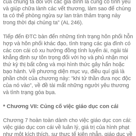
của chúng ta đối với các gia đình là củng cố tình yêu
và giúp chữa lành các vết thương, làm sao để chúng
ta có thể phòng ngừa sự lan tràn thảm trạng này
trong thời đại chúng ta” (AL 246).
Tiếp đến ĐTC bàn đến những tình trạng hôn phối hỗn
hợp và hôn phối khác đạo, tình trạng các gia đình có
các con cái có xu hướng đồng tính luyến ái, ngài tái
khẳng định sự tôn trọng đối với họ và phủ nhận mọi
thứ kỳ thị bất công và mọi hình thức gây hấn hoặc
bạo hành. Về phương diện mục vụ, điều quí giá là
phần chót của chương này: ”khi tử thần đưa nọc độc
của nó vào”, về đề tài mất những người yêu thương
và tình trạng góa bụa.
* Chương VII: Củng cố việc giáo dục con cái
Chương 7 hoàn toàn dành cho việc giáo dục con cái:
việc giáo dục con cái về luân lý, giá trị của hình phạt
như một kích thích, sự thực tế kiên nhẫn, giáo dục về