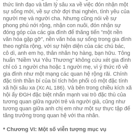
thức linh đạo và tâm lý sâu xa về việc đón nhận một
sự sống mới, về sự chờ đợi thai nghén, tình yêu của
người mẹ và người cha. Nhưng cũng nói về sự
phong phú nới rộng, nhận con nuôi, đón nhận sự
đóng góp của các gia đình để thăng tiến ”một nền
văn hóa gặp gỡ”, nền văn hóa sự sống trong gia đình
theo nghĩa rộng, với sự hiện diện của các chú bác,
cô dì, anh em họ, thân nhân họ hàng, bạn hữu. Tông
huấn ”Niềm Vui Yêu Thương” không cứu xét gia đình
chỉ có 1 người cha hoặc 1 người mẹ, vì ý thức rõ về
gia đình như một mạng các quan hệ rộng rãi. Chính
đặc tính thần bí của bí tích hôn phối có một đặc tính
xã hội sâu xa (Xc AL 186). Và bên trong chiều kích xã
hội ấy ĐGH đặc biệt nhấn mạnh vai trò đặc thù của
tương quan giữa người trẻ và người già, cũng như
tương quan giữa anh chị em như một sự thực tập để
tăng trưởng trong quan hệ với tha nhân.
* Chương VI: Một số viễn tượng mục vụ