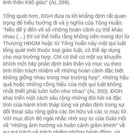
tinh thần Kitô giáo” (AL 299).
Tổng quát hơn, ĐGH đưa ra lời khẳng định rất quan
trọng để hiểu hướng đi và ý nghĩa của Tông Huấn:
”Nếu để ý đến vô số những hoàn cảnh cụ thể khác
nhau (…) thì có thể hiểu rằng không nên mong đợi từ
Thượng HĐGM hoặc từ Tông huấn này một qui luật
tổng quát mới thuộc loại giáo luật, có thể áp dụng
cho mọi trường hợp. Chỉ có thể có một sự khuyến
khích mới hãy phân định bản thân và mục vụ theo
tinh thần trách nhiệm về những hoàn cảnh đặc biệt
không giống nhau trong mọi trường hợp”, những hậu
quả hoặc những công hiệu của một qui luật không
nhất thiết phải luôn luôn như nhau” (AL 300). ĐGH
khai triển một cách sâu rộng những đòi hỏi và đặc
tính của hành trình tháp tùng và phân định trong sự
đối thoại sâu rộng giữa các tín hữu và các vị mục tử.
Với mục đích đó ngài nhắc nhở suy tư của Giáo Hội
về ”những ảnh hưởng và hoàn cảnh giảm khinh” về
sự qui trách và trách nhiệm những hành động, và