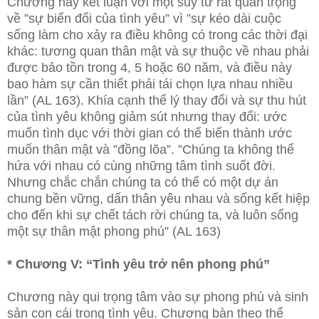
Chương này kết luận với một suy tư rất quan trọng
về ”sự biến đổi của tình yêu” vì ”sự kéo dài cuộc
sống làm cho xảy ra điều không có trong các thời đại
khác: tương quan thân mật và sự thuộc về nhau phải
được bảo tồn trong 4, 5 hoặc 60 năm, và điều này
bao hàm sự cần thiết phải tái chọn lựa nhau nhiều
lần” (AL 163). Khía cạnh thể lý thay đổi và sự thu hút
của tình yêu không giảm sút nhưng thay đổi: ước
muốn tình dục với thời gian có thể biến thành ước
muốn thân mật và ”đồng lõa”. ”Chúng ta không thể
hứa với nhau có cùng những tâm tình suốt đời.
Nhưng chắc chắn chúng ta có thể có một dự án
chung bền vững, dấn thân yêu nhau và sống kết hiệp
cho đến khi sự chết tách rời chúng ta, và luôn sống
một sự thân mật phong phú” (AL 163)
* Chương V: “Tình yêu trở nên phong phú”
Chương này qui trọng tâm vào sự phong phú và sinh
sản con cái trong tình yêu. Chương bàn theo thể