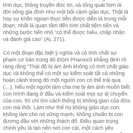
tính dục, thông truyền đức tin, và tổng quát hơn là
đời sống gia đình như một bối cảnh giáo dục. Thật là
hay sự khôn ngoan thực tiễn được diễn tả trong mỗi
đoạn, nhất là quan tâm đến tính chất tiệm tiến và
những bước tiến nhỏ ”có thể được hiểu, chấp nhận
và đánh giá cao” (AL 271).
Có một đoạn đặc biệt ý nghĩa và có tính chất sư
phạm cơ bản trong đó ĐGH Phanxicô khẳng định rõ
ràng rằng ”Thái độ bị ám ảnh không có tính chất giáo
dục và không thể có một sự kiểm soát tất cả những
hoàn cảnh trong đó một người con có thể trải qua
(…). Nếu một người làm cha mẹ bị ám ảnh muốn biết
con mình đang ở đâu và kiểm soát mọi sự di chuyển
của con, thì chỉ tìm cách thống trị không gian của đứa
con mà thôi. Làm như thế họ không giáo dục con,
không làm cho nó vững mạnh, không chuẩn bị con
đương đầu với những thách đố. Điều quan trọng
chính yếu là tạo nên nơi con cái, một cách yêu