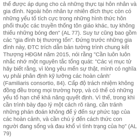
thể được áp dụng cho cả những thực tại hôn nhân và
gia đình. Ngoài hôn nhân tự nhiên đích thực còn có
những yếu tố tích cực trong những hình thức hôn
phối thuộc các truyền thống tôn giáo khác, tuy không
thiếu những bóng đen” (AL 77). Suy tư cũng bao gồm
các ”gia đình bị thương tổn”. Đứng trước những gia
đình này, ĐTC trích dẫn bản tường trình chung kết
Thượng HĐGM năm 2015, nói rằng ”Cần luôn luôn
nhắc nhớ một nguyên tắc tổng quát: ”Các vị mục tử
hãy biết rằng, vì lòng yêu mến sự thật, mình có nghĩa
vụ phải phân định kỹ lưỡng các hoàn cảnh’
(Familiaris consortio, 84). Cấp độ trách nhiệm không
đồng đều trong mọi trường hợp, và có thể có những
yếu tố hạn chế khả năng quyết định. Vì thế, trong khi
cần trình bày đạo lý một cách rõ ràng, cần tránh
những phán đoán không để ý đến sự phức tạp của
các hoàn cảnh, và cần chú ý đến cách thức con
người đang sống và đau khổ vì tình trạng của họ” (AL
79)