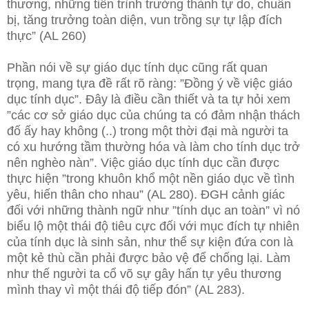
thương, những tiến trình trưởng thành tự do, chuẩn
bị, tăng trưởng toàn diện, vun trồng sự tự lập đích
thực” (AL 260)
Phần nói về sự giáo dục tính dục cũng rất quan
trọng, mang tựa đề rất rõ ràng: ”Đồng ý về việc giáo
dục tính dục”. Đây là điều cần thiết và ta tự hỏi xem
”các cơ sở giáo dục của chúng ta có đảm nhận thách
đố ấy hay không (..) trong một thời đại mà người ta
có xu hướng tầm thường hóa và làm cho tính dục trở
nên nghèo nàn”. Việc giáo dục tính dục cần được
thực hiện ”trong khuôn khổ một nền giáo dục về tình
yêu, hiến thân cho nhau” (AL 280). ĐGH cảnh giác
đối với những thành ngữ như ”tính dục an toàn” vì nó
biểu lộ một thái độ tiêu cực đối với mục đích tự nhiên
của tính dục là sinh sản, như thể sự kiện đứa con là
một kẻ thù cần phải được bảo vệ để chống lại. Làm
như thế người ta cổ võ sự gây hấn tự yêu thương
mình thay vì một thái độ tiếp đón” (AL 283).