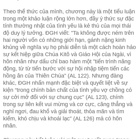
Theo thể thức của mình, chương này là một tiểu luận
trong một khảo luận rộng lớn hơn, đầy ý thức sự đặc
tính thường nhật của tình yêu là kẻ thù của mọi thái
độ duy lý tưởng. ĐGH viết: ”Ta không được ném trên
hai người vốn có những giới hạn, gánh nặng kinh
khủng về nghĩa vụ họ phải diễn tả một cách hoàn hảo
sự kết hiệp giữa Chúa Kitô và Giáo Hội của Ngài, vì
hôn nhân như dấu chỉ bao hàm một ”tiến trình năng
động, từ từ tiến bước với sự hội nhập tiệm tiến các
hồng ân của Thiên Chúa” (AL 122). Nhưng đàng
khác, ĐGH nhấn mạnh đặc biệt và quyết liệt về sự
kiện “trong chính bản chất của tình yêu vợ chồng có
sự cởi mở đối với sự chung cục” (AL 123), chính
trong sự liên kết vui mừng và cơ cực, căng thẳng và
nghỉ ngơi, đau khổ và giải thoát, thỏa mãn và tìm
kiếm, khó chịu và khoái lạc” (AL 126) mà có hôn
nhân.