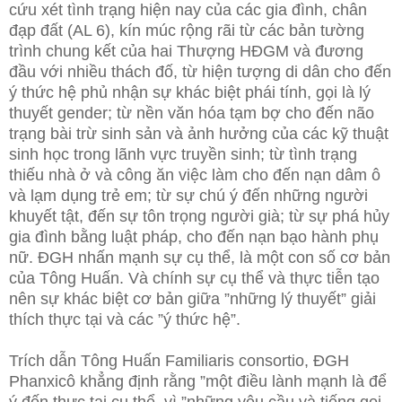
cứu xét tình trạng hiện nay của các gia đình, chân
đạp đất (AL 6), kín múc rộng rãi từ các bản tường
trình chung kết của hai Thượng HĐGM và đương
đầu với nhiều thách đố, từ hiện tượng di dân cho đến
ý thức hệ phủ nhận sự khác biệt phái tính, gọi là lý
thuyết gender; từ nền văn hóa tạm bợ cho đến não
trạng bài trừ sinh sản và ảnh hưởng của các kỹ thuật
sinh học trong lãnh vực truyền sinh; từ tình trạng
thiếu nhà ở và công ăn việc làm cho đến nạn dâm ô
và lạm dụng trẻ em; từ sự chú ý đến những người
khuyết tật, đến sự tôn trọng người già; từ sự phá hủy
gia đình bằng luật pháp, cho đến nạn bạo hành phụ
nữ. ĐGH nhấn mạnh sự cụ thể, là một con số cơ bản
của Tông Huấn. Và chính sự cụ thể và thực tiễn tạo
nên sự khác biệt cơ bản giữa ”những lý thuyết” giải
thích thực tại và các ”ý thức hệ”.
Trích dẫn Tông Huấn Familiaris consortio, ĐGH
Phanxicô khẳng định rằng ”một điều lành mạnh là để