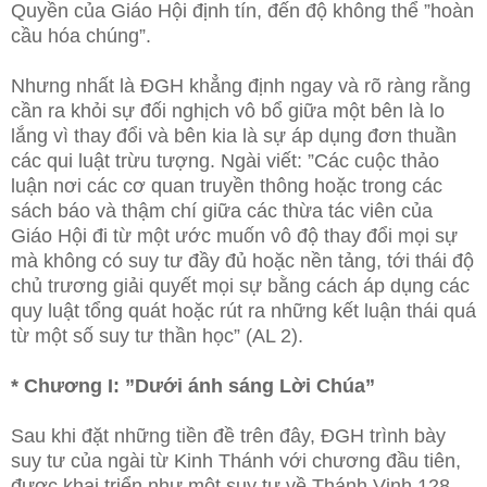
Quyền của Giáo Hội định tín, đến độ không thể ”hoàn
cầu hóa chúng”.
Nhưng nhất là ĐGH khẳng định ngay và rõ ràng rằng
cần ra khỏi sự đối nghịch vô bổ giữa một bên là lo
lắng vì thay đổi và bên kia là sự áp dụng đơn thuần
các qui luật trừu tượng. Ngài viết: ”Các cuộc thảo
luận nơi các cơ quan truyền thông hoặc trong các
sách báo và thậm chí giữa các thừa tác viên của
Giáo Hội đi từ một ước muốn vô độ thay đổi mọi sự
mà không có suy tư đầy đủ hoặc nền tảng, tới thái độ
chủ trương giải quyết mọi sự bằng cách áp dụng các
quy luật tổng quát hoặc rút ra những kết luận thái quá
từ một số suy tư thần học” (AL 2).
* Chương I: ”Dưới ánh sáng Lời Chúa”
Sau khi đặt những tiền đề trên đây, ĐGH trình bày
suy tư của ngài từ Kinh Thánh với chương đầu tiên,
được khai triển như một suy tư về Thánh Vịnh 128,