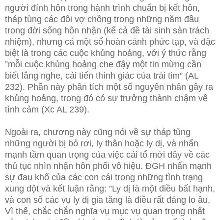
người đính hôn trong hành trình chuẩn bị kết hôn,
tháp tùng các đôi vợ chồng trong những năm đầu
trong đời sống hôn nhận (kể cả đề tài sinh sản trách
nhiệm), nhưng cả một số hoàn cảnh phức tạp, và đặc
biệt là trong các cuộc khủng hoảng, với ý thức rằng
”mỗi cuộc khủng hoảng che đậy một tin mừng cần
biết lắng nghe, cải tiến thính giác của trái tim” (AL
232). Phần này phân tích một số nguyên nhân gây ra
khủng hoảng, trong đó có sự trưởng thành chậm về
tình cảm (Xc AL 239).
Ngoài ra, chương này cũng nói về sự tháp tùng
những người bị bỏ rơi, ly thân hoặc ly dị, và nhấn
mạnh tầm quan trọng của việc cải tổ mới đây về các
thủ tục nhìn nhận hôn phối vô hiệu. ĐGH nhấn mạnh
sự đau khổ của các con cái trong những tình trạng
xung đột và kết luận rằng: ”Ly dị là một điều bất hạnh,
và con số các vụ ly dị gia tăng là điều rất đáng lo âu.
Vì thế, chắc chắn nghĩa vụ mục vụ quan trọng nhất