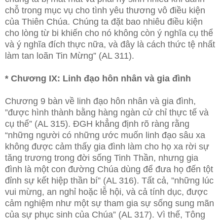
chỗ trong mục vụ cho tình yêu thương vô điều kiện
của Thiên Chúa. Chúng ta đặt bao nhiêu điều kiện
cho lòng từ bi khiến cho nó không còn ý nghĩa cụ thể
và ý nghĩa đích thực nữa, và đây là cách thức tệ nhất
làm tan loãn Tin Mừng” (AL 311).
* Chương IX: Linh đạo hôn nhân và gia đình
Chương 9 bàn về linh đạo hôn nhân và gia đình,
”được hình thành bằng hàng ngàn cử chỉ thực tế và
cụ thể” (AL 315). ĐGH khẳng định rõ ràng rằng
“những người có những ước muốn linh đạo sâu xa
không được cảm thấy gia đình làm cho họ xa rời sự
tăng trương trong đời sống Tinh Thần, nhưng gia
đình là một con đường Chúa dùng để đưa họ đến tột
đỉnh sự kết hiệp thần bí” (AL 316). Tất cả, ”những lúc
vui mừng, an nghỉ hoặc lễ hội, và cả tính dục, được
cảm nghiệm như một sự tham gia sự sống sung mãn
của sự phục sinh của Chúa” (AL 317). Vì thế, Tông