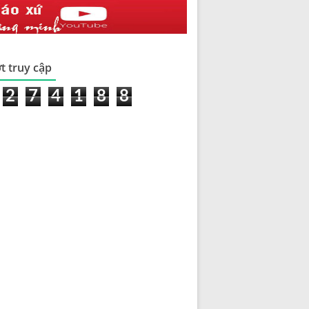
t truy cập
2
7
4
1
8
8