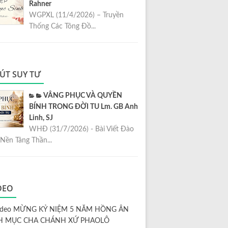
Rahner
WGPXL (11/4/2026) – Truyền
Thống Các Tông Đồ...
ÚT SUY TƯ
VÂNG PHỤC VÀ QUYỀN
BÍNH TRONG ĐỜI TU Lm. GB Anh
Linh, SJ
WHĐ (31/7/2026) - Bài Viết Đào
Nền Tảng Thần...
DEO
ideo MỪNG KỶ NIỆM 5 NĂM HỒNG ÂN
H MỤC CHA CHÁNH XỨ PHAOLÔ