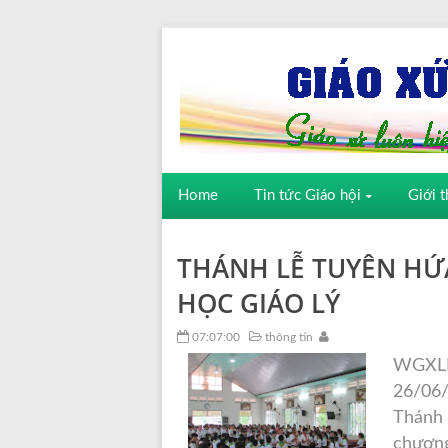
Home
Tin tức Giáo hội
Giới t
THÁNH LỄ TUYÊN HỨA
HỌC GIÁO LÝ
07:07:00
thông tin
WGXLM
26/06/
Thánh 
chương t