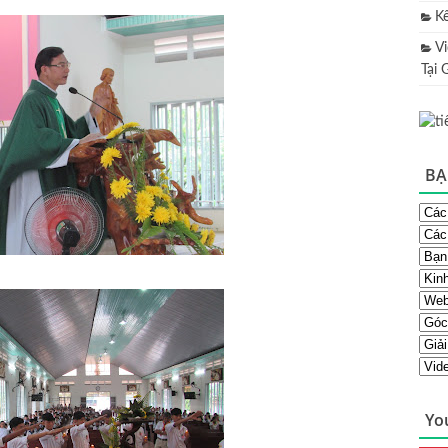
K
V
Tại 
BẠ
Yo