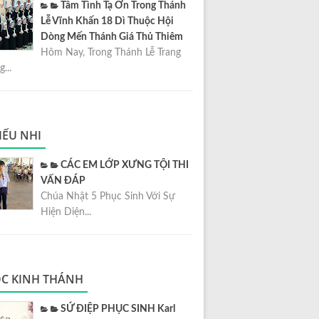
Tâm Tình Tạ Ơn Trong Thánh
Lễ Vĩnh Khấn 18 Dì Thuộc Hội
Dòng Mến Thánh Giá Thủ Thiêm
Hôm Nay, Trong Thánh Lễ Trang
...
IẾU NHI
CÁC EM LỚP XƯNG TỘI THI
VẤN ĐÁP
Chúa Nhật 5 Phục Sinh Với Sự
Hiện Diện...
C KINH THÁNH
SỨ ĐIỆP PHỤC SINH Karl