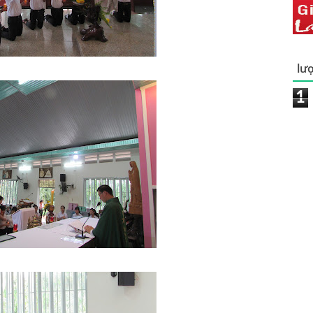
lượ
1