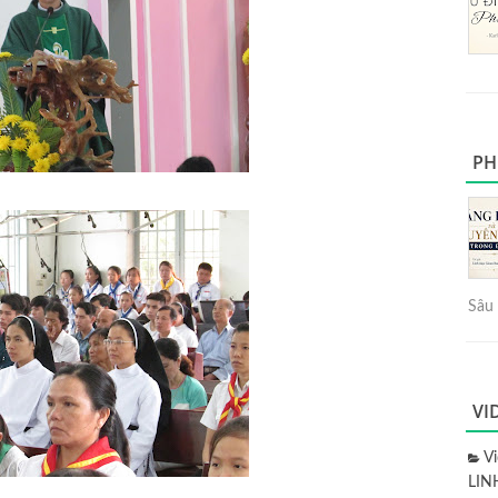
PH
Sâu 
VI
V
LIN