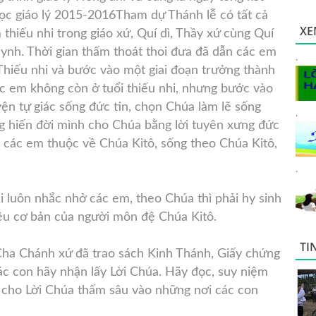
c giáo lý 2015-2016
Tham dự Thánh lễ có tất cả
XE
thiếu nhi trong giáo xứ, Quí dì, Thầy xứ cùng Quí
uynh. Thời gian thấm thoát thoi đưa đã dẫn các em
.
 Thiếu nhi và bước vào một giai đoạn trưởng thành
 các em không còn ở tuổi thiếu nhi, nhưng bước vào
yện tự giác sống đức tin, chọn Chúa làm lẽ sống
.
ng hiến đời mình cho Chúa bằng lời tuyên xưng đức
y các em thuộc về Chúa Kitô, sống theo Chúa Kitô,
.
i luôn nhắc nhở các em, theo Chúa thì phải hy sinh
à đều cơ bản của người môn đệ Chúa Kitô.
TI
Cha Chánh xứ đã trao sách Kinh Thánh, Giấy chứng
c con hãy nhận lấy Lời Chúa. Hãy đọc, suy niệm
 cho Lời Chúa thấm sâu vào những nơi các con