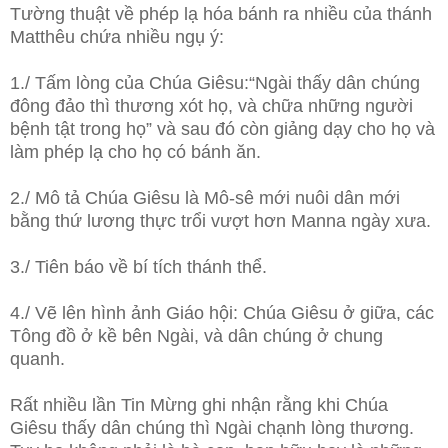
Tường thuật về phép lạ hóa bánh ra nhiều
của thánh
Matthêu chứa nhiều ngụ ý:
1./ Tấm lòng của Chúa Giêsu:“Ngài thấy dân chúng
đông đảo thì thương xót họ, và chữa những người
bệnh tật trong họ” và sau đó còn giảng dạy cho họ và
làm phép lạ cho họ có bánh ăn.
2./ Mô tả Chúa Giêsu là Mô-sê mới nuôi dân mới
bằng thứ lương thực trổi vượt hơn Manna ngày xưa.
3./ Tiên báo về bí tích thánh thể.
4./ Vẽ lên hình ảnh Giáo hội: Chúa Giêsu ở giữa, các
Tông đồ ở kề bên Ngài, và dân chúng ở chung
quanh.
Rất nhiều lần Tin Mừng ghi nhận rằng khi Chúa
Giêsu thấy dân chúng thì Ngài chạnh lòng thương.