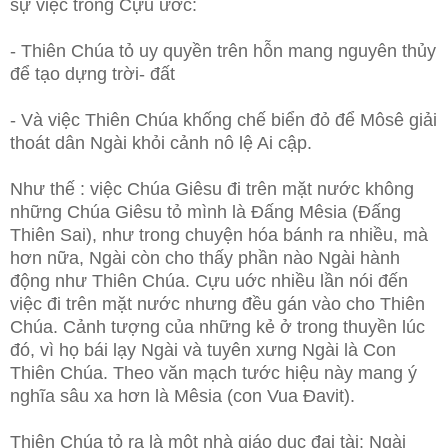
sự việc trong Cựu ước:
- Thiên Chúa tỏ uy quyền trên hỗn mang nguyên thủy
để tạo dựng trời- đất
- Và việc Thiên Chúa khống chế biển đỏ để Môsê giải
thoát dân Ngài khỏi cảnh nô lệ Ai cập.
Như thế : việc Chúa Giêsu đi trên mặt nước không
những Chúa Giêsu tỏ mình là Đấng Mêsia (Đấng
Thiên Sai), như trong chuyện hóa bánh ra nhiều, mà
hơn nữa, Ngài còn cho thấy phần nào Ngài hành
động như Thiên Chúa. Cựu uớc nhiều lần nói đến
việc đi trên mặt nước nhưng đều gán vào cho Thiên
Chúa. Cảnh tượng của những kẻ ở trong thuyền lúc
đó, vì họ bái lạy Ngài và tuyên xưng Ngài là Con
Thiên Chúa. Theo văn mạch tước hiệu này mang ý
nghĩa sâu xa hơn là Mêsia (con Vua Đavit).
Thiên Chúa tỏ ra là một nhà giáo dục đại tài: Ngài