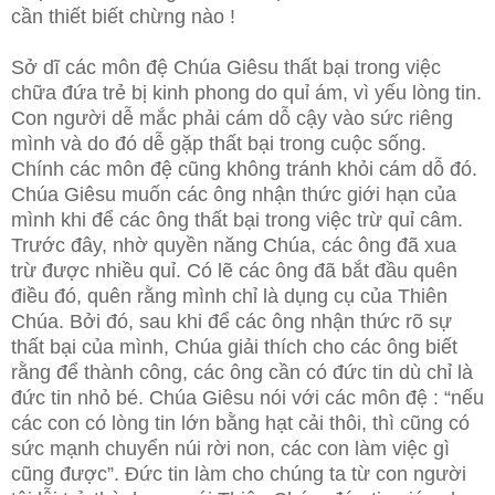
cần thiết biết chừng nào !
Sở dĩ các môn đệ Chúa Giêsu thất bại trong việc
chữa đứa trẻ bị kinh phong do quỉ ám, vì yếu lòng tin.
Con người dễ mắc phải cám dỗ cậy vào sức riêng
mình và do đó dễ gặp thất bại trong cuộc sống.
Chính các môn đệ cũng không tránh khỏi cám dỗ đó.
Chúa Giêsu muốn các ông nhận thức giới hạn của
mình khi để các ông thất bại trong việc trừ quỉ câm.
Trước đây, nhờ quyền năng Chúa, các ông đã xua
trừ được nhiều quỉ. Có lẽ các ông đã bắt đầu quên
điều đó, quên rằng mình chỉ là dụng cụ của Thiên
Chúa. Bởi đó, sau khi để các ông nhận thức rõ sự
thất bại của mình, Chúa giải thích cho các ông biết
rằng để thành công, các ông cần có đức tin dù chỉ là
đức tin nhỏ bé. Chúa Giêsu nói với các môn đệ : “nếu
các con có lòng tin lớn bằng hạt cải thôi, thì cũng có
sức mạnh chuyển núi rời non, các con làm việc gì
cũng được”. Đức tin làm cho chúng ta từ con người