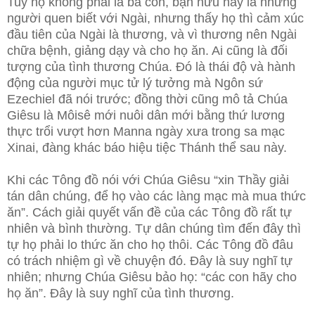
Tuy họ không phải là bà con, bạn hữu hay là những
người quen biết với Ngài, nhưng thấy họ thì cảm xúc
đầu tiên của Ngài là thương, và vì thương nên Ngài
chữa bệnh, giảng dạy và cho họ ăn. Ai cũng là đối
tượng của tình thương Chúa. Đó là thái độ và hành
động của người mục tử lý tưởng mà Ngôn sứ
Ezechiel đã nói trước; đồng thời cũng mô tả Chúa
Giêsu là Môisê mới nuôi dân mới bằng thứ lương
thực trổi vượt hơn Manna ngày xưa trong sa mạc
Xinai, đàng khác báo hiệu tiệc Thánh thể sau này.
Khi các Tông đồ nói với Chúa Giêsu “xin Thầy giải
tán dân chúng, để họ vào các làng mạc mà mua thức
ăn”. Cách giải quyết vấn đề của các Tông đồ rất tự
nhiên và bình thường. Tự dân chúng tìm đến đây thì
tự họ phải lo thức ăn cho họ thôi. Các Tông đồ đâu
có trách nhiệm gì về chuyện đó. Đây là suy nghĩ tự
nhiên; nhưng Chúa Giêsu bảo họ: “các con hãy cho
họ ăn”. Đây là suy nghĩ của tình thương.