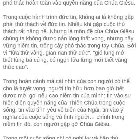
phó thác hoàn toàn vào quyền năng của Chúa Giêsu.
Trong cuộc hành trình đức tin, không ai là không gặp
phải thử thách về đức tin. Nhiều khi gặp cuộc thử
thách rất nặng nề. Nhưng là môn đệ của Chúa Giêsu
chúng ta không được nản lòng thất vọng, nhưng hãy
vững niềm tin, trông cậy phó thác trong tay Chúa. Bởi
vì “lửa thử vàng, gian nan thử đức”. “gió lung mới
biết tùng bá cứng, có ngọn lửa lừng mới biết vàng
thức cao”.
Trong hoàn cảnh mà cái nhìn của con người có thể
cho là tuyệt vọng, người tín hữu hơn bao giờ hết
được mời gọi nêu cao niềm tin của mình: tin vào sự
hiện diện quyền năng của Thiên Chúa trong cuộc
sống, tin vào tình yêu vô biên của Ngài, tin vào ý
nghĩa của cuộc sống và tình người… chính trong
niềm tin đó, con người gặp gỡ Chúa Giêsu.
Trong một cuộc sống chỉ có nghi kỵ và hận thù,