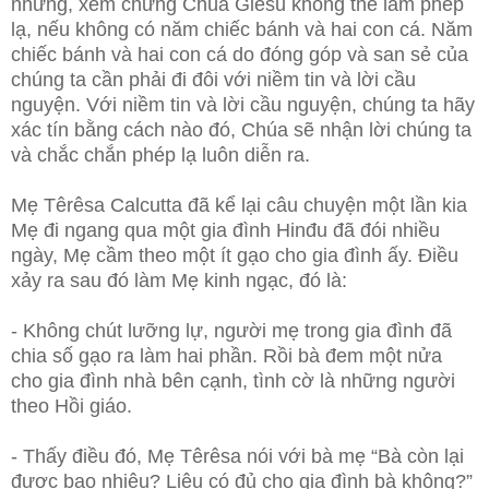
nhưng, xem chừng Chúa Giêsu không thể làm phép
lạ, nếu không có năm chiếc bánh và hai con cá. Năm
chiếc bánh và hai con cá do đóng góp và san sẻ của
chúng ta cần phải đi đôi với niềm tin và lời cầu
nguyện. Với niềm tin và lời cầu nguyện, chúng ta hãy
xác tín bằng cách nào đó, Chúa sẽ nhận lời chúng ta
và chắc chắn phép lạ luôn diễn ra.
Mẹ Têrêsa Calcutta đã kể lại câu chuyện một lần kia
Mẹ đi ngang qua một gia đình Hinđu đã đói nhiều
ngày, Mẹ cầm theo một ít gạo cho gia đình ấy. Điều
xảy ra sau đó làm Mẹ kinh ngạc, đó là:
- Không chút lưỡng lự, người mẹ trong gia đình đã
chia số gạo ra làm hai phần. Rồi bà đem một nửa
cho gia đình nhà bên cạnh, tình cờ là những người
theo Hồi giáo.
- Thấy điều đó, Mẹ Têrêsa nói với bà mẹ “Bà còn lại
được bao nhiêu? Liệu có đủ cho gia đình bà không?”