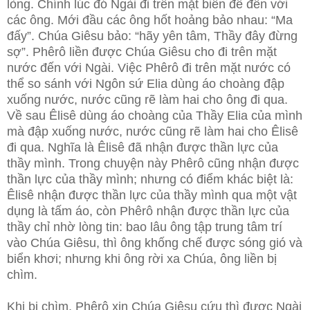
lòng. Chính lúc đó Ngài đi trên mặt biển để đến với
các ông. Mới đầu các ông hốt hoảng bảo nhau: “Ma
đấy”. Chúa Giêsu bảo: “hãy yên tâm, Thầy đây đừng
sợ”. Phêrô liền được Chúa Giêsu cho đi trên mặt
nước đến với Ngài. Việc Phêrô đi trên mặt nước có
thể so sánh với Ngôn sứ Elia dùng áo choàng đập
xuống nước, nước cũng rẽ làm hai cho ông đi qua.
Về sau Êlisê dùng áo choàng của Thầy Elia của mình
mà đập xuống nước, nước cũng rẽ làm hai cho Êlisê
đi qua. Nghĩa là Êlisê đã nhận được thần lực của
thầy mình. Trong chuyện này Phêrô cũng nhận được
thần lực của thầy mình; nhưng có điểm khác biệt là:
Êlisê nhận được thần lực của thầy mình qua một vật
dụng là tấm áo, còn Phêrô nhận được thần lực của
thầy chỉ nhờ lòng tin: bao lâu ông tập trung tâm trí
vào Chúa Giêsu, thì ông khống chế được sóng gió và
biển khơi; nhưng khi ông rời xa Chúa, ông liền bị
chìm.
Khi bị chìm, Phêrô xin Chúa Giêsu cứu thì được Ngài