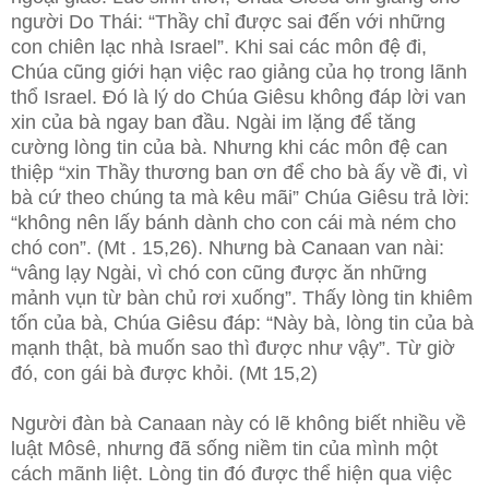
người Do Thái: “Thầy chỉ được sai đến với những
con chiên lạc nhà Israel”. Khi sai các môn đệ đi,
Chúa cũng giới hạn việc rao giảng của họ trong lãnh
thổ Israel. Đó là lý do Chúa Giêsu không đáp lời van
xin của bà ngay ban đầu. Ngài im lặng để tăng
cường lòng tin của bà. Nhưng khi các môn đệ can
thiệp “xin Thầy thương ban ơn để cho bà ấy về đi, vì
bà cứ theo chúng ta mà kêu mãi” Chúa Giêsu trả lời:
“không nên lấy bánh dành cho con cái mà ném cho
chó con”. (Mt . 15,26). Nhưng bà Canaan van nài:
“vâng lạy Ngài, vì chó con cũng được ăn những
mảnh vụn từ bàn chủ rơi xuống”. Thấy lòng tin khiêm
tốn của bà, Chúa Giêsu đáp: “Này bà, lòng tin của bà
mạnh thật, bà muốn sao thì được như vậy”. Từ giờ
đó, con gái bà được khỏi. (Mt 15,2)
Người đàn bà Canaan này có lẽ không biết nhiều về
luật Môsê, nhưng đã sống niềm tin của mình một
cách mãnh liệt. Lòng tin đó được thể hiện qua việc