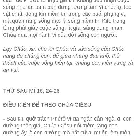
cách để khước từ thập giá khi không tiếp nhận cuộc
sống như ân ban, bán đứng lương tâm vì chút lợi lộc
vật chất, đóng kín niềm tin trong các buổi phụng vụ
mà quên rằng sống đạo là sống niềm tin Kitô trong
từng phút giây cuộc sống, là giãi sáng dung nhan
Chúa qua mọi hành vi của đời sống con người.
Lạy Chúa, xin cho lời Chúa và sức sống của Chúa
nâng đỡ chúng con, để giữa những đau khổ, thử
thách của cuộc sống hiện tại, chúng con kiên vững và
an vui.
THỨ SÁU Mt 16, 24-28
ĐIỀU KIỆN ĐỂ THEO CHÚA GIÊSU
- Sau khi quở trách Phêrô vì đã ngăn cản Ngài đi con
đường thập giá, Chúa Giêsu nói thêm rằng con
đường ấy là con đường mà bất cứ ai muốn làm môn