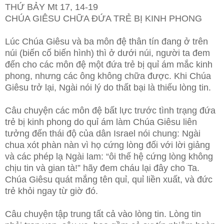
THỨ BẢY Mt 17, 14-19
CHÚA GIÊSU CHỮA ĐỨA TRẺ BỊ KINH PHONG
Lúc Chúa Giêsu và ba môn đệ thân tín đang ở trên
núi (biến cố biến hình) thì ở dưới núi, người ta đem
đến cho các môn đệ một đứa trẻ bị quỉ ám mắc kinh
phong, nhưng các ông không chữa được. Khi Chúa
Giêsu trở lại, Ngài nói lý do thất bại là thiếu lòng tin.
Câu chuyện các môn đệ bất lực trước tình trạng đứa
trẻ bị kinh phong do quỉ ám làm Chúa Giêsu liên
tưởng đến thái độ của dân Israel nói chung: Ngài
chua xót phàn nàn vì họ cứng lòng đối với lời giảng
và các phép lạ Ngài lam: “ôi thế hệ cứng lòng không
chịu tin và gian tà!” hãy đem cháu lại đây cho Ta.
Chúa Giêsu quát mắng tên quỉ, quỉ liền xuất, và đức
trẻ khỏi ngay từ giờ đó.
Câu chuyện tập trung tất cả vào lòng tin. Lòng tin