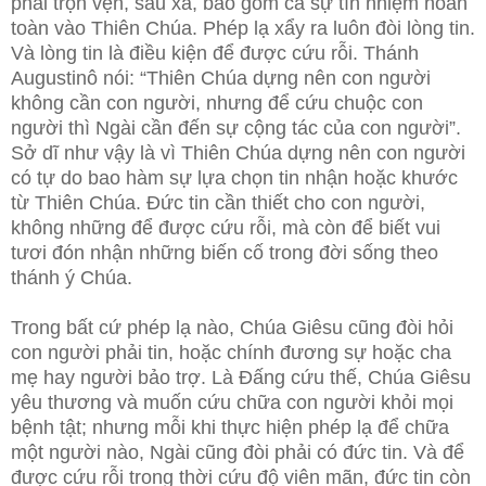
phải trọn vẹn, sâu xa, bao gồm cả sự tín nhiệm hoàn
toàn vào Thiên Chúa. Phép lạ xẩy ra luôn đòi lòng tin.
Và lòng tin là điều kiện để được cứu rỗi. Thánh
Augustinô nói: “Thiên Chúa dựng nên con người
không cần con người, nhưng để cứu chuộc con
người thì Ngài cần đến sự cộng tác của con người”.
Sở dĩ như vậy là vì Thiên Chúa dựng nên con người
có tự do bao hàm sự lựa chọn tin nhận hoặc khước
từ Thiên Chúa. Đức tin cần thiết cho con người,
không những để được cứu rỗi, mà còn để biết vui
tươi đón nhận những biến cố trong đời sống theo
thánh ý Chúa.
Trong bất cứ phép lạ nào, Chúa Giêsu cũng đòi hỏi
con người phải tin, hoặc chính đương sự hoặc cha
mẹ hay người bảo trợ. Là Đấng cứu thế, Chúa Giêsu
yêu thương và muốn cứu chữa con người khỏi mọi
bệnh tật; nhưng mỗi khi thực hiện phép lạ để chữa
một người nào, Ngài cũng đòi phải có đức tin. Và để
được cứu rỗi trong thời cứu độ viên mãn, đức tin còn