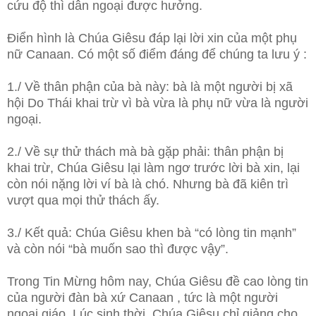
cứu độ thì dân ngoại được hưởng.
Điển hình là Chúa Giêsu đáp lại lời xin của một phụ
nữ Canaan. Có một số điểm đáng để chúng ta lưu ý :
1./ Về thân phận của bà này: bà là một người bị xã
hội Do Thái khai trừ vì bà vừa là phụ nữ vừa là người
ngoại.
2./ Về sự thử thách mà bà gặp phải: thân phận bị
khai trừ, Chúa Giêsu lại làm ngơ trước lời bà xin, lại
còn nói nặng lời ví bà là chó. Nhưng bà đã kiên trì
vượt qua mọi thử thách ấy.
3./ Kết quả: Chúa Giêsu khen bà “có lòng tin mạnh”
và còn nói “bà muốn sao thì được vậy”.
Trong Tin Mừng hôm nay, Chúa Giêsu đề cao lòng tin
của người đàn bà xứ Canaan , tức là một người
ngoại giáo. Lúc sinh thời, Chúa Giêsu chỉ giảng cho