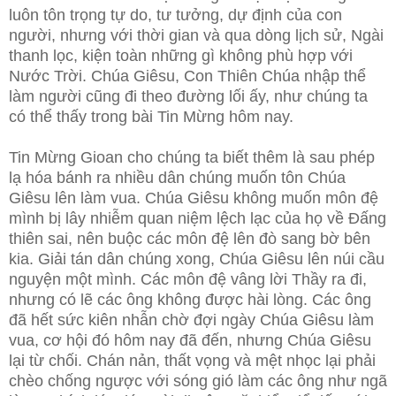
luôn tôn trọng tự do, tư tưởng, dự định của con
người, nhưng với thời gian và qua dòng lịch sử, Ngài
thanh lọc, kiện toàn những gì không phù hợp với
Nước Trời. Chúa Giêsu, Con Thiên Chúa nhập thể
làm người cũng đi theo đường lối ấy, như chúng ta
có thể thấy trong bài Tin Mừng hôm nay.
Tin Mừng Gioan cho chúng ta biết thêm là sau phép
lạ hóa bánh ra nhiều dân chúng muốn tôn Chúa
Giêsu lên làm vua. Chúa Giêsu không muốn môn đệ
mình bị lây nhiễm quan niệm lệch lạc của họ về Đấng
thiên sai, nên buộc các môn đệ lên đò sang bờ bên
kia. Giải tán dân chúng xong, Chúa Giêsu lên núi cầu
nguyện một mình. Các môn đệ vâng lời Thầy ra đi,
nhưng có lẽ các ông không được hài lòng. Các ông
đã hết sức kiên nhẫn chờ đợi ngày Chúa Giêsu làm
vua, cơ hội đó hôm nay đã đến, nhưng Chúa Giêsu
lại từ chối. Chán nản, thất vọng và mệt nhọc lại phải
chèo chống ngược với sóng gió làm các ông như ngã