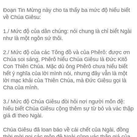
Đoạn Tin Mừng này cho ta thấy ba mức độ hiểu biết
về Chúa Giêsu:
1./ Mức độ của dân chúng: nói chung là chỉ biết Ngài
như là một ngôn sứ thôi.
2./ Mức độ của các Tông đồ và của Phêrô: được ơn
Chúa soi sáng, Phêrô hiểu Chúa Giêsu là Đức Kitô
Con Thiên Chúa. Mặc dù ông Phêrô chưa hiểu biết
hết ý nghĩa của lời mình nói, nhưng đây vẫn là một
lời mạc khải của Thiên Chúa, mà Đức Giêsu gọi là
Cha của mình.
3./ Mức độ Chúa Giêsu đòi hỏi nơi người môn đệ:
hiểu biết Chúa Giêsu cộng thêm sự từ bỏ và vác thập
giá đi theo Ngài.
Chúa Giêsu đã loan báo về cái chết của Ngài, đồng
thời mời gọi các môn đệ Ngài cũng vác thập giá của