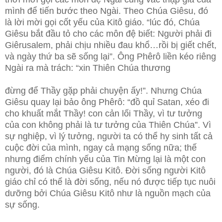
mình để tiến bước theo Ngài. Theo Chúa Giêsu, đó
là lời mời gọi cốt yếu của Kitô giáo. “lúc đó, Chúa
Giêsu bắt đầu tỏ cho các môn đệ biết: Người phải đi
Giêrusalem, phải chịu nhiều đau khổ…rồi bị giết chết,
và ngày thứ ba sẽ sống lại”. Ông Phêrô liền kéo riêng
Ngài ra mà trách: “xin Thiên Chúa thương
đừng để Thầy gặp phải chuyện ấy!”. Nhưng Chúa
Giêsu quay lại bảo ông Phêrô: “đồ quỉ Satan, xéo đi
cho khuất mắt Thầy! con cản lối Thầy, vì tư tưởng
của con không phải là tư tưởng của Thiên Chúa”. Vì
sự nghiệp, vì lý tưởng, người ta có thể hy sinh tất cả
cuộc đời của mình, ngay cả mạng sống nữa; thế
nhưng điểm chính yếu của Tin Mừng lại là một con
người, đó là Chúa Giêsu Kitô. Đời sống người Kitô
giáo chỉ có thể là đời sống, nếu nó được tiếp tục nuôi
dưỡng bởi Chúa Giêsu Kitô như là nguồn mạch của
sự sống.