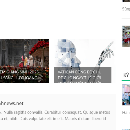
Sùng
ĐÊM GIÁNG SINH 2025
VATICAN CÔNG BỐ CHỦ
KỶ
NH SÁNG HUY HOÀNG
ĐỀ CHO NGÀY THẾ GIỚI
TRUYỀN THÔNG XÃ HỘI
LẦN THỨ 60
nhnews.net
. Nulla sagittis convallis. Curabitur consequat. Quisque metus
Hân 
 et, nibh. Duis vulputate elit in elit. Mauris dictum libero id