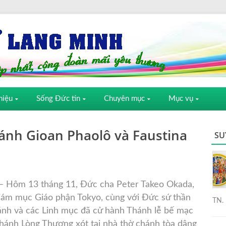
hiệu
Sống Đức tin
Chuyên mục
Mục vụ
hánh Gioan Phaolô và Faustina
SU
– Hôm 13 tháng 11, Đức cha Peter Takeo Okada,
iám mục Giáo phận Tokyo, cùng với Đức sứ thần
TN. 
ánh và các Linh mục đã cử hành Thánh lễ bế mạc
ánh Lòng Thương xót tại nhà thờ chánh tòa dâng