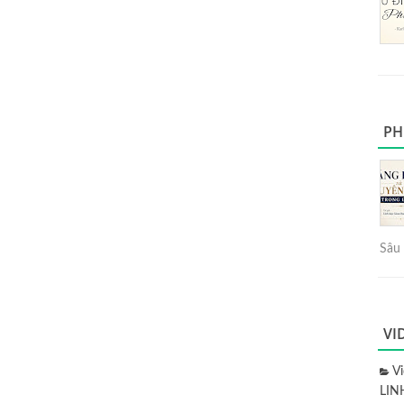
PH
Sâu 
VI
V
LIN