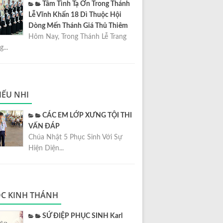
Tâm Tình Tạ Ơn Trong Thánh
Lễ Vĩnh Khấn 18 Dì Thuộc Hội
Dòng Mến Thánh Giá Thủ Thiêm
Hôm Nay, Trong Thánh Lễ Trang
...
IẾU NHI
CÁC EM LỚP XƯNG TỘI THI
VẤN ĐÁP
Chúa Nhật 5 Phục Sinh Với Sự
Hiện Diện...
C KINH THÁNH
SỨ ĐIỆP PHỤC SINH Karl