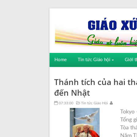
Home
Tin tức Giáo hội
Giới t
Thánh tích của hai t
đến Nhật
07:33:00
Tin tức Giáo Hội
Tokyo 
Tổng g
Tòa th
Năm Th