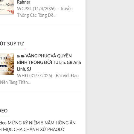
Rahner
WGPXL (11/4/2026) – Truyền
Thống Các Tông Đồ...
ÚT SUY TƯ
VÂNG PHỤC VÀ QUYỀN
BÍNH TRONG ĐỜI TU Lm. GB Anh
Linh, SJ
WHĐ (31/7/2026) - Bài Viết Đào
Nền Tảng Thần...
DEO
ideo MỪNG KỶ NIỆM 5 NĂM HỒNG ÂN
H MỤC CHA CHÁNH XỨ PHAOLÔ