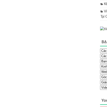
K
V
Tại 
BẠ
Yo