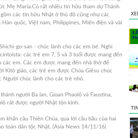
ức Mẹ Maria.
Có rất nhiều tín hữu tham dự Thánh
XE
o gồm các tín hữu Nhật ở thủ đô cũng như các
 Hàn quốc, Việt nam, Philippines, Miến điện và vài
.
Shichi-go-san - chúc lành cho các em bé. Nghi
.
cintoista: các trẻ em 7, 5 và 3 tuổi được mang đến
ho các em. Các em được mang đến nhà thờ để
ới Kitô giáo, các trẻ em được Chúa Giêsu chúc
.
ệc Người chúc lành cho các trẻ nhỏ.
 thánh người Ba lan, Gioan Phaolô và Faustina,
lô rất được người Nhật tôn kính.
TI
 khẩn cầu Thiên Chúa, qua lời cầu bầu của hai
cho toàn dân tộc Nhật. (Asia News 14/11/16)