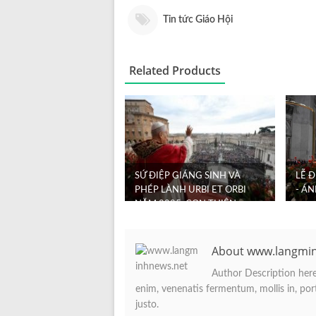
Tin tức Giáo Hội
Related Products
SỨ ĐIỆP GIÁNG SINH VÀ
LỄ 
PHÉP LÀNH URBI ET ORBI
- Á
NĂM 2025: CON THIÊN
CHÚA LẠI KHÔNG ...
About www.langmi
Author Description here.
enim, venenatis fermentum, mollis in, porta
justo.