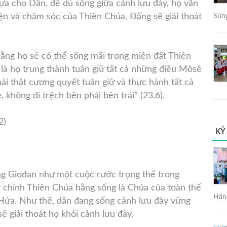
tựa cho Dân, để dù sống giữa cảnh lưu đày, họ vẫn
ện và chăm sóc của Thiên Chúa, Đấng sẽ giải thoát
Sùng
ằng họ sẽ có thể sống mãi trong miền đất Thiên
 là họ trung thành tuân giữ tất cả những điều Môsê
ải thật cương quyết tuân giữ và thực hành tất cả
 không đi trệch bên phải bên trái” (23,6).
2)
KỶ
ông Giođan như một cuộc rước trọng thể trong
y chính Thiên Chúa hằng sống là Chúa của toàn thể
Hân 
 Hứa. Như thế, dân đang sống cảnh lưu đày vững
 giải thoát họ khỏi cảnh lưu đày.