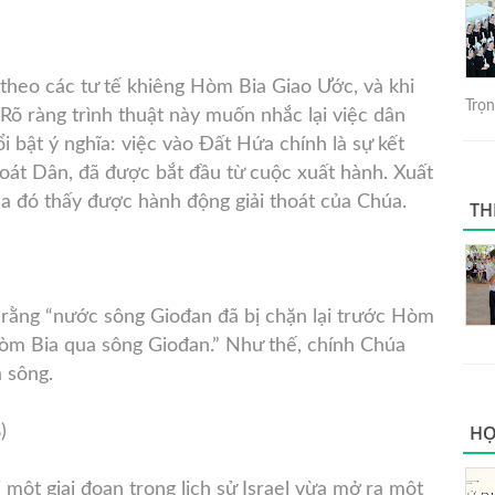
 theo các tư tế khiêng Hòm Bia Giao Ước, và khi
Trọng
 Rõ ràng trình thuật này muốn nhắc lại việc dân
i bật ý nghĩa: việc vào Đất Hứa chính là sự kết
oát Dân, đã được bắt đầu từ cuộc xuất hành. Xuất
a đó thấy được hành động giải thoát của Chúa.
TH
 rằng “nước sông Giođan đã bị chặn lại trước Hòm
òm Bia qua sông Giođan.” Như thế, chính Chúa
 sông.
HỌ
)
 một giai đoạn trong lịch sử Israel vừa mở ra một