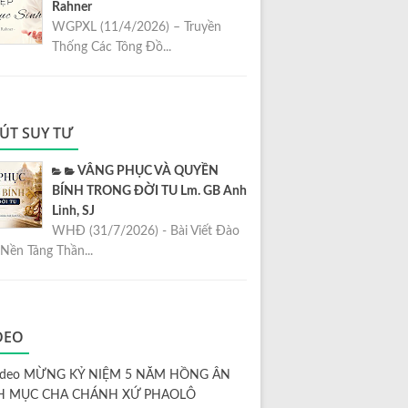
Rahner
WGPXL (11/4/2026) – Truyền
Thống Các Tông Đồ...
ÚT SUY TƯ
VÂNG PHỤC VÀ QUYỀN
BÍNH TRONG ĐỜI TU Lm. GB Anh
Linh, SJ
WHĐ (31/7/2026) - Bài Viết Đào
Nền Tảng Thần...
DEO
ideo MỪNG KỶ NIỆM 5 NĂM HỒNG ÂN
H MỤC CHA CHÁNH XỨ PHAOLÔ