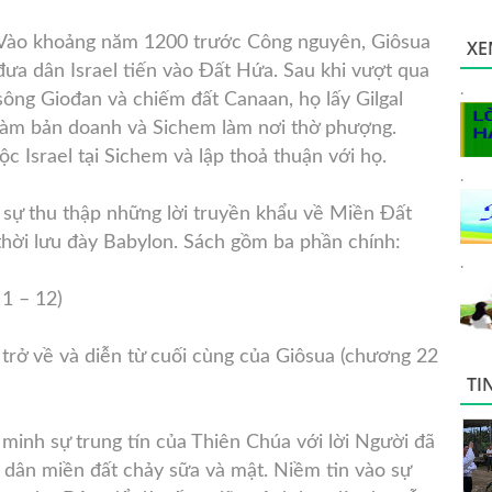
Vào khoảng năm 1200 trước Công
nguyên, Giôsua
XE
đưa dân Israel tiến vào Đất Hứa. Sau khi vượt qua
.
sông Giođan và chiếm đất Canaan, họ lấy Gilgal
làm bản doanh và Sichem làm nơi thờ phượng.
tộc Israel tại Sichem và lập thoả thuận với họ.
.
 sự thu thập những lời truyền khẩu về Miền Đất
thời lưu đày Babylon. Sách gồm ba phần chính:
.
1 – 12)
 trở về và diễn từ cuối cùng của Giôsua (chương 22
TI
minh sự trung tín của Thiên Chúa với lời Người đã
o dân miền đất chảy sữa và mật. Niềm tin vào sự