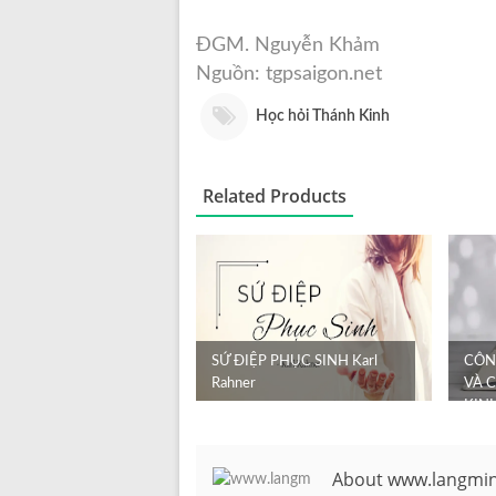
ĐGM. Nguyễn Khảm
Nguồn: tgpsaigon.net
Học hỏi Thánh Kinh
Related Products
SỨ ĐIỆP PHỤC SINH Karl
CÔN
Rahner
VÀ 
KIN
HỘI
About www.langmi