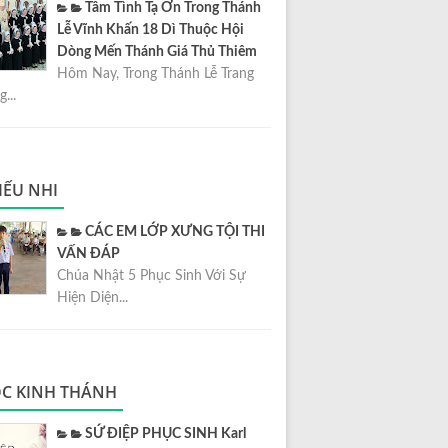
Tâm Tình Tạ Ơn Trong Thánh
Lễ Vĩnh Khấn 18 Dì Thuộc Hội
Dòng Mến Thánh Giá Thủ Thiêm
Hôm Nay, Trong Thánh Lễ Trang
...
IẾU NHI
CÁC EM LỚP XƯNG TỘI THI
VẤN ĐÁP
Chúa Nhật 5 Phục Sinh Với Sự
Hiện Diện...
C KINH THÁNH
SỨ ĐIỆP PHỤC SINH Karl