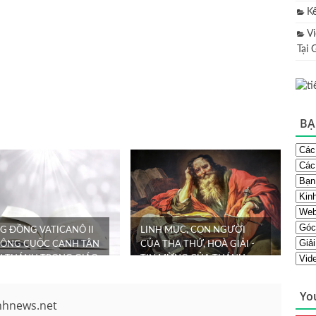
K
V
Tại 
BẠ
G ĐỒNG VATICANÔ II
LINH MỤC, CON NGƯỜI
CÔNG CUỘC CANH TÂN
CỦA THA THỨ, HOÀ GIẢI -
H THÁNH TRONG GIÁO
TIN MỪNG CỦA THÁNH
 CÔNG GIÁO
PHAOLÔ
Yo
nhnews.net