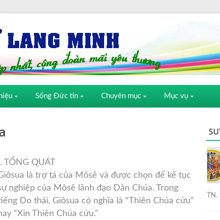
hiệu
Sống Đức tin
Chuyên mục
Mục vụ
a
SU
I. TỔNG QUÁT
Giôsua là trợ tá của Môsê và được chọn để kế tục
sự nghiệp của Môsê lãnh đạo Dân Chúa. Trong
TN. 
tiếng Do thái, Giôsua có nghĩa là “Thiên Chúa cứu”
hay “Xin Thiên Chúa cứu.”