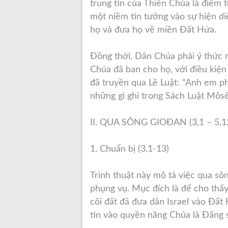
trung tín của Thiên Chúa là điểm 
một niềm tin tưởng vào sự hiện di
họ và đưa họ về miền Đất Hứa.
Đồng thời, Dân Chúa phải ý thức r
Chúa đã ban cho họ, với điều kiện
đã truyền qua Lề Luật: “Anh em ph
những gì ghi trong Sách Luật Môsê,
II. QUA SÔNG GIOĐAN (3,1 – 5,1
1. Chuẩn bị (3,1-13)
Trình thuật này mô tả việc qua s
phụng vụ. Mục đích là để cho thấ
cõi đất đã đưa dân Israel vào Đất
tin vào quyền năng Chúa là Đấng sẽ