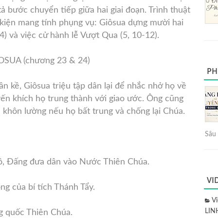
tả bước chuyển tiếp giữa hai giai đoạn. Trình thuật
kiện mang tính phụng vụ: Giôsua dựng mười hai
4) và việc cử hành lễ Vượt Qua (5, 10-12).
OSUA (chương 23 & 24)
PH
ần kề, Giôsua triệu tập dân lại để nhắc nhở họ về
yến khích họ trung thành với giao ước. Ông cũng
khôn lường nếu họ bất trung và chống lại Chúa.
Sâu 
tô, Đấng đưa dân vào Nước Thiên Chúa.
VI
ng của bí tích Thánh Tẩy.
V
LIN
g quốc Thiên Chúa.