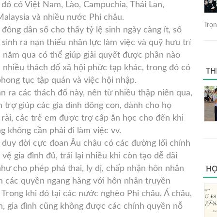
đó có Việt Nam, Lào, Campuchia, Thái Lan,
Malaysia và nhiều nước Phi châu.
Trọng
đông dân số cho thấy tỷ lệ sinh ngày càng ít, số
sinh ra nạn thiếu nhân lực làm việc và quỹ hưu trí
ác năm qua có thể giúp giải quyết được phần nào
a nhiều thách đố xã hội phức tạp khác, trong đó có
TH
phong tục tập quán và việc hội nhập.
n ra các thách đố này, nên từ nhiều thập niên qua,
ên trợ giúp các gia đình đông con, dành cho họ
 rãi, các trẻ em được trợ cấp ăn học cho đến khi
g không cần phải đi làm việc vv.
duy đời cực đoan Âu châu có các đường lối chính
vệ gia đình đủ, trái lại nhiều khi còn tạo dễ dãi
HỌ
như cho phép phá thai, ly dị, chấp nhận hôn nhân
nh các quyền ngang hàng với hôn nhân truyền
 Trong khi đó tại các nước nghèo Phi châu, Á châu,
, gia đình cũng không được các chính quyền nỗ