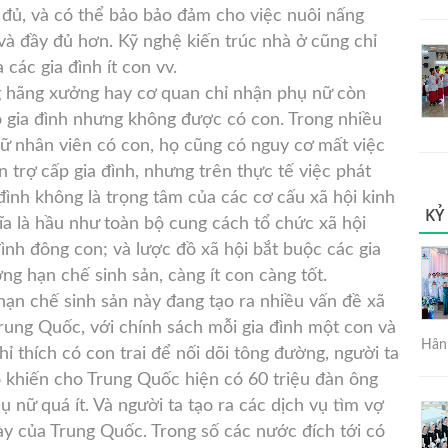
 đủ, và có thể bảo bảo đảm cho việc nuôi nấng
à đầy đủ hơn. Kỹ nghệ kiến trúc nhà ở cũng chỉ
các gia đình ít con vv.
g hãng xưởng hay cơ quan chỉ nhận phụ nữ còn
ó gia đình nhưng không được có con. Trong nhiều
ữ nhân viên có con, họ cũng có nguy cơ mất việc
n trợ cấp gia đình, nhưng trên thực tế việc phát
 đình không là trọng tâm của các cơ cấu xã hội kinh
KỶ
hĩa là hầu như toàn bộ cung cách tổ chức xã hội
ình đông con; và lược đồ xã hội bắt buộc các gia
ng hạn chế sinh sản, càng ít con càng tốt.
 hạn chế sinh sản này đang tạo ra nhiều vấn đề xã
i Trung Quốc, với chính sách mỗi gia đình một con và
Hân 
ỉ thích có con trai để nối dõi tông đường, người ta
 do khiến cho Trung Quốc hiện có 60 triệu đàn ông
ụ nữ quá ít. Và người ta tạo ra các dịch vụ tìm vợ
y của Trung Quốc. Trong số các nước đích tới có