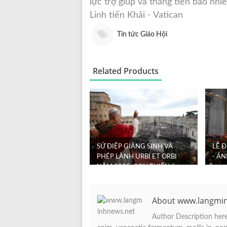
lực trợ giúp và thăng tiến bao nhiê
Linh tiến Khải - Vatican
Tin tức Giáo Hội
Related Products
SỨ ĐIỆP GIÁNG SINH VÀ
LỄ 
PHÉP LÀNH URBI ET ORBI
- Á
NĂM 2025: CON THIÊN
CHÚA LẠI KHÔNG ...
About www.langmi
Author Description here.