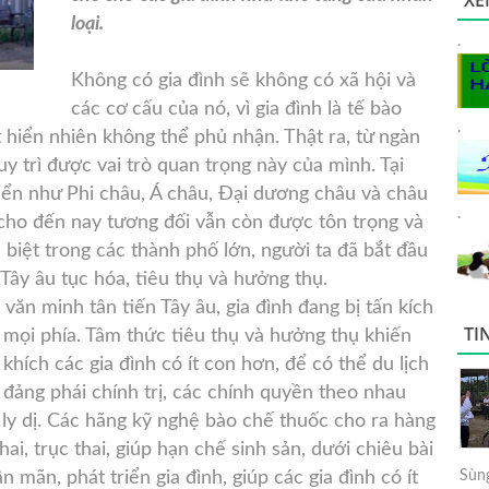
XE
loại.
.
Không có gia đình sẽ không có
xã hội và
các cơ cấu của nó, vì gia đình là tế bào
.
t hiển nhiên không thể phủ nhận. Thật ra, từ ngàn
uy trì được vai trò quan trọng này của mình. Tại
iển như Phi châu, Á châu, Đại dương châu và châu
.
 cho đến nay tương đối vẫn còn được tôn trọng và
c biệt trong các thành phố lớn, người ta đã bắt đầu
Tây âu tục hóa, tiêu thụ và hưởng thụ.
 văn minh tân tiến Tây âu, gia đình đang bị tấn kích
TI
ừ mọi phía. Tâm thức tiêu thụ và hưởng thụ khiến
hích các gia đình có ít con hơn, để có thể du lịch
đảng phái chính trị, các chính quyền theo nhau
 ly dị. Các hãng kỹ nghệ bào chế thuốc cho ra hàng
hai, trục thai, giúp hạn chế sinh sản, dưới chiêu bài
mãn, phát triển gia đình, giúp các gia đình có ít
Sùng