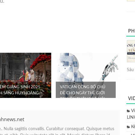
u.
PH
Sâu 
ĐÊM GIÁNG SINH 2025
VATICAN CÔNG BỐ CHỦ
NH SÁNG HUY HOÀNG
ĐỀ CHO NGÀY THẾ GIỚI
VI
TRUYỀN THÔNG XÃ HỘI
LẦN THỨ 60
V
LIN
nhnews.net
K
. Nulla sagittis convallis. Curabitur consequat. Quisque metus