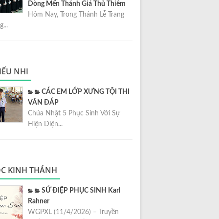
Dòng Mến Thánh Giá Thủ Thiêm
Hôm Nay, Trong Thánh Lễ Trang
...
IẾU NHI
CÁC EM LỚP XƯNG TỘI THI
VẤN ĐÁP
Chúa Nhật 5 Phục Sinh Với Sự
Hiện Diện...
C KINH THÁNH
SỨ ĐIỆP PHỤC SINH Karl
Rahner
WGPXL (11/4/2026) – Truyền