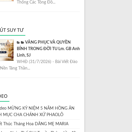
Thống Các Tông Đồ...
ÚT SUY TƯ
VÂNG PHỤC VÀ QUYỀN
BÍNH TRONG ĐỜI TU Lm. GB Anh
Linh, SJ
WHĐ (31/7/2026) - Bài Viết Đào
Nền Tảng Thần...
DEO
ideo MỪNG KỶ NIỆM 5 NĂM HỒNG ÂN
H MỤC CHA CHÁNH XỨ PHAOLÔ
ết Thúc Tháng Hoa DÂNG MẸ MARIA