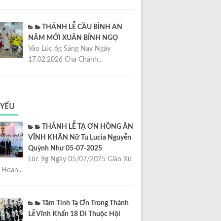
THÁNH LỄ CẦU BÌNH AN
NĂM MỚI XUÂN BÍNH NGỌ
Vào Lúc 6g Sáng Nay Ngày
17.02.2026 Cha Chánh...
 YẾU
THÁNH LỄ TẠ ƠN HỒNG ÂN
VĨNH KHẤN Nữ Tu Lucia Nguyễn
Quỳnh Như 05-07-2025
Lúc 9g Ngày 05/07/2025 Giáo Xứ
Hoan...
Tâm Tình Tạ Ơn Trong Thánh
Lễ Vĩnh Khấn 18 Dì Thuộc Hội