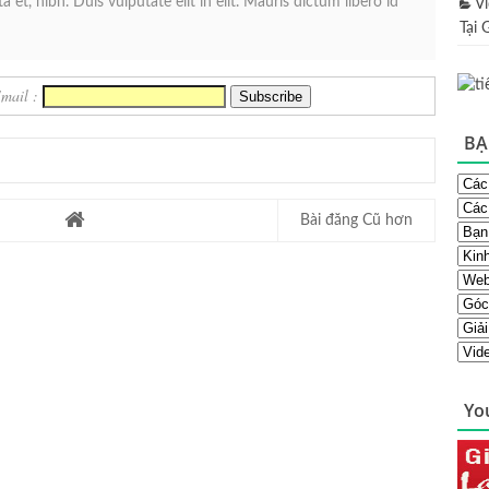
 et, nibh. Duis vulputate elit in elit. Mauris dictum libero id
V
Tại 
Email :
BẠ
Bài đăng Cũ hơn
Yo