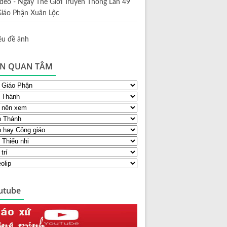
ideo - Ngày Thế Giới Truyền Thông Lần 49
Giáo Phận Xuân Lộc
N QUAN TÂM
utube