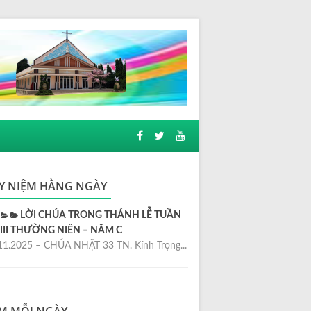
Y NIỆM HẰNG NGÀY
LỜI CHÚA TRONG THÁNH LỄ TUẦN
III THƯỜNG NIÊN – NĂM C
11.2025 – CHÚA NHẬT 33 TN. Kính Trọng...