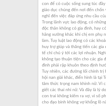
con để có cuộc sống sung túc đầy
giáo dục chúng đến nơi đến chốn v
nghĩ đến việc đáp ứng nhu cầu của 
Trong lãnh vực lao động, có nhữn
độc thân không có gia đình, hay c
hãng xưởng khác khi chị em phụ n
làm. Tuy luật lao động có các khoả
huy trợ giúp và thăng tiến các gia
tế chỉ chú ý tới các lợi nhuận. Ng
không tạo thuận tiện cho các gia đ
đình phải rập khuôn theo định hướ
Tuy nhiên, các đường lối chính trị
hội nan giải khác, điển hình là tạ
tâm thức trọng nam khinh nữ. Vì ch
giết các thai nhi nữ. Và đây là lý
con trai không kiếm ra vợ, vì số ph
cho đạo binh không vợ khổng lồ nà