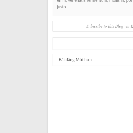
enim, venenatis fermentum, mollis in, porta
justo.
Subscribe to this Blog via 
Bài đăng Mới hơn