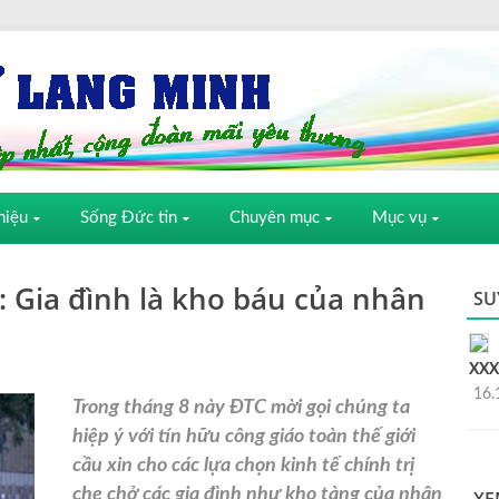
hiệu
Sống Đức tin
Chuyên mục
Mục vụ
: Gia đình là kho báu của nhân
SU
XXX
16.
Trong tháng 8 này ĐTC mời gọi chúng ta
hiệp ý với tín hữu công giáo toàn thế giới
cầu xin cho các lựa chọn kinh tế chính trị
che chở các gia đình như kho tàng của nhân