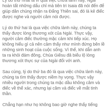
Lý do thứ nhất là vì qua việc chữa lành này, Ngài
hoàn tất những dấu chỉ mà tiên tri Isaia đã nói đến để
giúp dân chúng nhận ra Đấng Thiên sai, đó là kẻ điếc
được nghe và người câm nói được.
Lý do thứ hai là qua việc chữa lành này, chúng ta
thấy được lòng thương xót của Ngài. Thực vậy,
người câm điếc thường mặc cảm khi tiếp xúc. Họ
không hiểu gì cả nên cảm thấy như mình đứng bên lề
những sinh hoạt của cuộc sống. Vì thế, khi dẫn anh
ta ra khỏi đám đông, Chúa Giêsu đã biểu lộ lòng
thương xót thực sự của Ngài đối với anh.
Sau cùng, lý do thứ ba đó là qua việc chữa lành này,
chúng ta tìm thấy được niềm hy vọng. Thực vậy
nhiều người trong chúng ta mặc dầu không câm và
điếc về thể xác, nhưng lại câm và điếc về mắt tinh
thần.
Chẳng hạn như họ không bao giờ nghe thấy tiếng