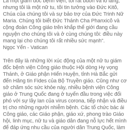
Là một giám đốc bệnh viện, tôi rất buồn và lo lắng,
nhưng tôi là một nữ tu, tôi tin tưởng vào Đức Kitô,
Chúa của chúng tôi và sự bảo trợ của Đức Trinh Nữ
Maria.
Chúng tôi biết Đức Thánh Cha Phanxicô và
cộng đoàn Công giáo trên khắp thế giới đang cầu
nguyện cho chúng tôi và ở cùng chúng tôi: điều này
mang lại cho chúng tôi rất nhiều sức mạnh”.
Ngọc Yến - Vatican
Trên đây là những lời xúc động của một nữ tu giám
đốc bệnh viện Công giáo thuộc Hội dòng Hy vọng
Thánh, ở Giáo phận Hiến Huyện, tỉnh Hà Bắc gửi
đến Hãng tin Fides của Bộ Truyền giáo. Cũng như cơ
sở chăm sóc sức khỏe này, nhiều bệnh viện Công
giáo ở Trung Quốc đang ở tuyến đầu trong việc đối
phó với sự lây lan của virus corona, tiếp nhận và điều
trị cho những người nhiễm bệnh. Các tổ chức bác ái
Công giáo, các Giáo phận, giáo xứ, phong trào Giáo
hội, linh mục, nữ tu và giáo dân đang nỗ lực hết mình
để đáp ứng nhu cầu của người dân Trung Quốc, làm