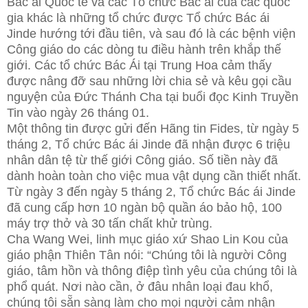
Bác ái Quốc tế và các Tổ chức Bác ái của các quốc
gia khác là những tổ chức được Tổ chức Bác ái
Jinde hướng tới đầu tiên, và sau đó là các bệnh viện
Công giáo do các dòng tu điều hành trên khắp thế
giới. Các tổ chức Bác Ái tại Trung Hoa cảm thấy
được nâng đỡ sau những lời chia sẻ và kêu gọi cầu
nguyện của Đức Thánh Cha tại buổi đọc Kinh Truyền
Tin vào ngày 26 tháng 01.
Một thông tin được gửi đến Hãng tin Fides, từ ngày 5
tháng 2, Tổ chức Bác ái Jinde đã nhận được 6 triệu
nhân dân tệ từ thế giới Công giáo. Số tiền này đã
dành hoàn toàn cho việc mua vật dụng cần thiết nhất.
Từ ngày 3 đến ngày 5 tháng 2, Tổ chức Bác ái Jinde
đã cung cấp hơn 10 ngàn bộ quần áo bảo hộ, 100
máy trợ thở và 30 tấn chất khử trùng.
Cha Wang Wei, linh mục giáo xứ Shao Lin Kou của
giáo phận Thiên Tân nói: “Chúng tôi là người Công
giáo, tâm hồn và thông điệp tình yêu của chúng tôi là
phổ quát. Nơi nào cần, ở đâu nhân loại đau khổ,
chúng tôi sẵn sàng làm cho mọi người cảm nhận