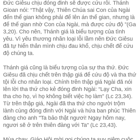
Đức Giêsu chịu đóng đinh sẽ được cứu rỗi. Thánh
Gioan nói: “Thật vậy, Thiên Chúa sai Con của Ngài
đến thế gian không phải để lên án thế gian, nhưng là
để thế gian nhờ Con của Ngài, mà được cứu độ ”(Ga
3,20). Cho nên, Thánh giá là biểu tượng của tình
yêu. Vì yêu thương nhân loại lỗi lầm nên Đức Giêsu
đã tự hiến thân mình chịu đau khổ, chịu chết để cứu
độ chúng ta.
Thánh giá cũng là biểu tượng của sự tha thứ. Đức
Giêsu đã chịu chết trên thập giá để cứu độ và tha thứ
tội lỗi cho nhân loại. Chính trên thập giá Ngài đã nói
lên lời tha thứ cho kẻ đóng đinh Ngài: “Lạy Cha, xin
tha cho họ, vì họ không biết việc họ làm” (Lc 23,34).
Từ trên thập giá, Ngài đã tha thứ cho người trộm
lành cùng đóng đinh với Ngài và hứa ban phúc Thiên
đàng cho anh "Ta bảo thật ngươi! Ngay hôm nay,
ngươi sẽ ở trên thiên đàng với Ta" (Lc 23,43).
Mùa chay, Giáo Hội mời gọi chúng ta suy niệm cuộc