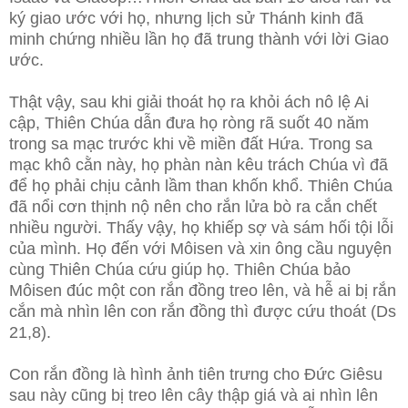
ký giao ước với họ, nhưng lịch sử Thánh kinh đã
minh chứng nhiều lần họ đã trung thành với lời Giao
ước.
Thật vậy, sau khi giải thoát họ ra khỏi ách nô lệ Ai
cập, Thiên Chúa dẫn đưa họ ròng rã suốt 40 năm
trong sa mạc trước khi về miền đất Hứa. Trong sa
mạc khô cằn này, họ phàn nàn kêu trách Chúa vì đã
để họ phải chịu cảnh lầm than khốn khổ. Thiên Chúa
đã nổi cơn thịnh nộ nên cho rắn lửa bò ra cắn chết
nhiều người. Thấy vậy, họ khiếp sợ và sám hối tội lỗi
của mình. Họ đến với Môisen và xin ông cầu nguyện
cùng Thiên Chúa cứu giúp họ. Thiên Chúa bảo
Môisen đúc một con rắn đồng treo lên, và hễ ai bị rắn
cắn mà nhìn lên con rắn đồng thì được cứu thoát (Ds
21,8).
Con rắn đồng là hình ảnh tiên trưng cho Đức Giêsu
sau này cũng bị treo lên cây thập giá và ai nhìn lên