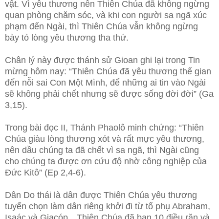
vật. Vì yêu thương nên Thiên Chúa đã không ngừng
quan phòng chăm sóc, và khi con người sa ngã xúc
phạm đến Ngài, thì Thiên Chúa vẫn không ngừng
bày tỏ lòng yêu thương tha thứ.
Chân lý này được thánh sử Gioan ghi lại trong Tin
mừng hôm nay: “Thiên Chúa đã yêu thương thế gian
đến nỗi sai Con Một Mình, để
những ai tin vào Ngài
sẽ không phải chết nhưng sẽ được sống đời đời” (Ga
3,15).
Trong bài đọc II, Thánh Phaolô minh chứng: “Thiên
Chúa giàu lòng thương xót và rất mực yêu thương,
nên dầu chúng ta đã chết vì sa ngã, thì Ngài cũng
cho chúng ta được ơn cứu độ nhờ công nghiệp của
Đức Kitô” (Ep 2,4-6).
Dân Do thái là dân được Thiên Chúa yêu thương
tuyển chọn làm dân riêng khởi đi từ tổ phụ Abraham,
Isaác và Giacóp…Thiên Chúa đã ban 10 điều răn và