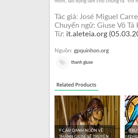
mình, lao động làm cho chúng ta “trở 
Tác giả: José Miguel Carr
Chuyển ngữ: Giuse Võ Tá
Từ:
it.aleteia.org (05.03.
Nguồn:
gpquinhon.org
thanh giuse
Related Products
9 CÂU DANH NGÔN VỀ
TRU
THÁNH GIUSE SẼ TRUYỀN
THÁ