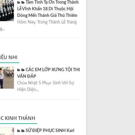
Tâm Tình Tạ Ơn Trong Thánh
Lễ Vĩnh Khấn 18 Dì Thuộc Hội
Dòng Mến Thánh Giá Thủ Thiêm
Hôm Nay, Trong Thánh Lễ Trang
...
IẾU NHI
CÁC EM LỚP XƯNG TỘI THI
VẤN ĐÁP
Chúa Nhật 5 Phục Sinh Với Sự
Hiện Diện...
C KINH THÁNH
SỨ ĐIỆP PHỤC SINH Karl