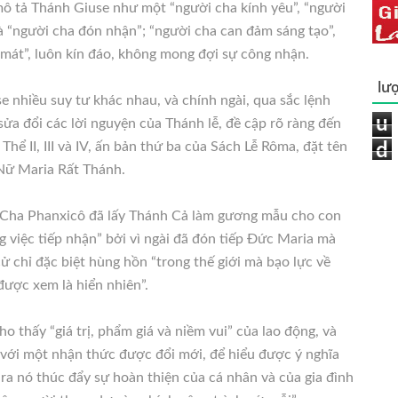
ô tả Thánh Giuse như một “người cha kính yêu”, “người
và “người cha đón nhận”; “người cha can đảm sáng tạo”,
 mát”, luôn kín đáo, không mong đợi sự công nhận.
lượ
nhiều suy tư khác nhau, và chính ngài, qua sắc lệnh
u
 sửa đổi các lời nguyện của Thánh lễ, đề cập rõ ràng đến
ể II, III và IV, ấn bản thứ ba của Sách Lễ Rôma, đặt tên
d
Nữ Maria Rất Thánh.
Cha Phanxicô đã lấy Thánh Cả làm gương mẫu cho con
g việc tiếp nhận” bởi vì ngài đã đón tiếp Đức Maria mà
cử chỉ đặc biệt hùng hồn “trong thế giới mà bạo lực về
 được xem là hiển nhiên”.
 thấy “giá trị, phẩm giá và niềm vui” của lao động, và
, với một nhận thức được đổi mới, để hiểu được ý nghĩa
 ra nó thúc đẩy sự hoàn thiện của cá nhân và của gia đình