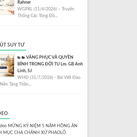
Rahner
WGPXL (11/4/2026) – Truyền
Thống Các Tông Đồ...
ÚT SUY TƯ
VÂNG PHỤC VÀ QUYỀN
BÍNH TRONG ĐỜI TU Lm. GB Anh
Linh, SJ
WHĐ (31/7/2026) - Bài Viết Đào
Nền Tảng Thần...
DEO
ideo MỪNG KỶ NIỆM 5 NĂM HỒNG ÂN
H MỤC CHA CHÁNH XỨ PHAOLÔ