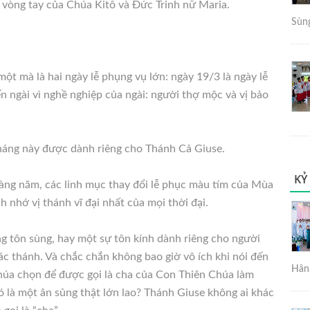
g vòng tay của Chúa Kitô và Đức Trinh nữ Maria.
Sùng
ột mà là hai ngày lễ phụng vụ lớn: ngày 19/3 là ngày lễ
n ngài vì nghề nghiệp của ngài: người thợ mộc và vị bảo
tháng này được dành riêng cho Thánh Cả Giuse.
KỶ
àng năm, các linh mục thay đổi lễ phục màu tím của Mùa
h nhớ vị thánh vĩ đại nhất của mọi thời đại.
g tôn sùng, hay một sự tôn kính dành riêng cho người
các thánh. Và chắc chắn không bao giờ vô ích khi nói đến
Hân 
húa chọn để được gọi là cha của Con Thiên Chúa làm
 là một ân sủng thật lớn lao? Thánh Giuse không ai khác