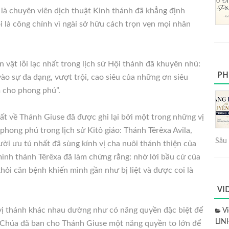
 là chuyên viên dịch thuật Kinh thánh đã khẳng định
 là công chính vì ngài sở hữu cách trọn vẹn mọi nhân
vật lỗi lạc nhất trong lịch sử Hội thánh đã khuyên nhủ:
PH
vào sự đa dạng, vượt trội, cao siêu của những ơn siêu
 cho phong phú”.
t về Thánh Giuse đã được ghi lại bởi một trong những vị
phong phú trong lịch sử Kitô giáo: Thánh Têrêxa Avila,
Sâu 
ời ưu tú nhất đã sùng kính vị cha nuôi thánh thiện của
ình thánh Têrêxa đã làm chứng rằng: nhờ lời bầu cử của
ỏi căn bệnh khiến mình gần như bị liệt và được coi là
VI
 vị thánh khác nhau dường như có năng quyền đặc biệt để
V
LIN
n Chúa đã ban cho Thánh Giuse một năng quyền to lớn để