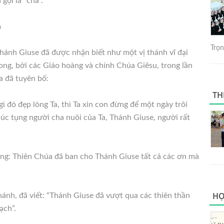
gọi là “cha”.
h
Trọng
Thánh Giuse đã được nhận biết như một vị thánh vĩ đại
ng, bởi các Giáo hoàng và chính Chúa Giêsu, trong lần
a đã tuyên bố:
TH
 đó đẹp lòng Ta, thì Ta xin con đừng để một ngày trôi
úc tụng người cha nuôi của Ta, Thánh Giuse, người rất
g: Thiên Chúa đã ban cho Thánh Giuse tất cả các ơn mà
HỌ
hánh, đã viết: “Thánh Giuse đã vượt qua các thiên thần
ạch”.