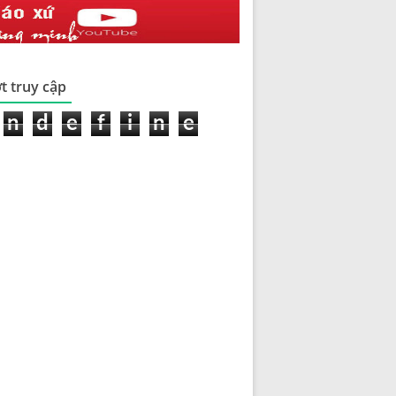
t truy cập
n
d
e
f
i
n
e