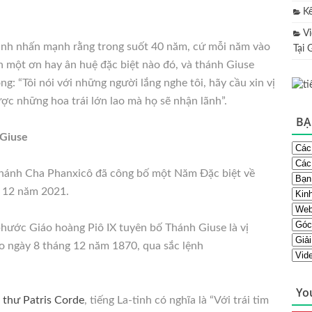
K
V
inh nhấn mạnh rằng trong suốt 40 năm, cứ mỗi năm vào
Tại 
in một ơn hay ân huệ đặc biệt nào đó, và thánh Giuse
g: “Tôi nói với những người lắng nghe tôi, hãy cầu xin vị
ược những hoa trái lớn lao mà họ sẽ nhận lãnh”.
BẠ
 Giuse
hánh Cha Phanxicô đã công bố một Năm Đặc biệt về
g 12 năm 2021.
hước Giáo hoàng Piô IX tuyên bố Thánh Giuse là vị
o ngày 8 tháng 12 năm 1870, qua sắc lệnh
Yo
 thư Patris Corde
, tiếng La-tinh có nghĩa là “Với trái tim