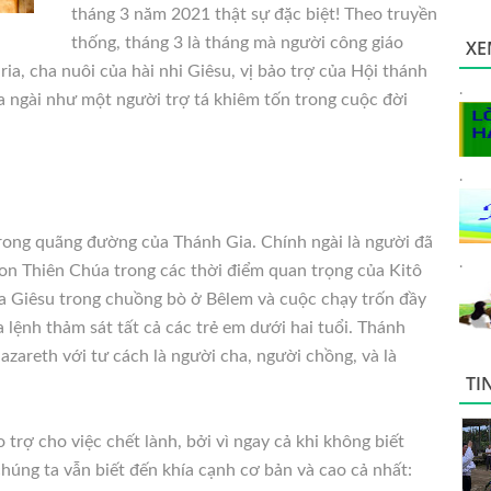
tháng 3 năm 2021 thật sự đặc biệt! Theo truyền
thống, tháng 3 là tháng mà người công giáo
XE
a, cha nuôi của hài nhi Giêsu, vị bảo trợ của Hội thánh
.
 của ngài như một người trợ tá khiêm tốn trong cuộc đời
.
trong quãng đường của Thánh
Gia. Chính ngài là người đã
.
on Thiên Chúa trong các thời điểm quan trọng của Kitô
úa Giêsu trong chuồng bò ở Bêlem và cuộc chạy trốn đầy
a lệnh thảm sát tất cả các trẻ em dưới hai tuổi. Thánh
azareth với tư cách là người cha, người chồng, và là
TI
trợ cho việc chết lành, bởi vì ngay cả khi không biết
 chúng ta vẫn biết đến khía cạnh cơ bản và cao cả nhất: