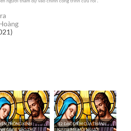
nên người tham dự vào chính công trình cứu rỗi”.
era
 Hoàng
2021)
YỀN THỐNG KÍNH
12 ĐẶC ĐIỂM CỦA THÁNH
NH GIUSE VÀO THỨ
GIUSE MÀ MỖI NGƯỜI