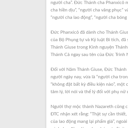
người cha”. Đức Thánh cha Phanxicô m
cha hiền dịu”, “người cha vâng phục” 
“người cha lao động”, “người cha bóng
Đức Phanxicô đã dành cho Thánh Giuse 
của Bộ Phụng tự và Kỷ luật Bí tích, đã
Thánh Giuse trong Kinh nguyện Thánh Th
Thánh Cả ngay sau tên của Đức Trinh 
Đối với Năm Thánh Giuse, Đức Thánh 
người ngày nay, vừa là “người cha tron
“không đặt bất kỳ điều kiện nào”, một 
tâm lý, lời nói và thể lý đối với phụ nữ
Người thợ mộc thành Nazareth cũng cho
ĐTC nhận xét rằng: “Thật sự cần thiết
của lao động mang lại phẩm giá”, ngoài