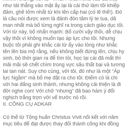
như tát thẳng vào mặt ấy lại là cái thứ làm tôi khiếp
đảm, ghê tởm nhất từ khi lên cấp hai (có lẽ thế!). Đó
là câu nói được xem là đánh đòn tâm lý te tua, dã
man nhất mà bố từng nghĩ ra trong cách giáo dục tôi.
Với từ này, bố nhấn mạnh: Bố cười vậy thôi, dễ chịu
vậy thôi vì không muốn tạo áp lực cho tôi. Nhưng
buộc tôi phải ghi khắc cái từ ấy vào lòng như khắc
tên lên bia mộ rằng, nếu không biết đứng lên, chịu hy
sinh, bỏ thời gian ra để tìm tòi, học lại cái đã mất thì
mãi mãi sẽ chết chìm trong vực sâu thất bại và tương
lai tan nát. Suy cho cùng, với tôi, đó như là một “Áp
lực Ngầm” mà bố mẹ đặt ra cho tôi: Điểm có là chi
với hai đấng sinh thành, nhưng không cải thiện là đi
đời nghe con! Với chữ “nhưng” đã bao hàm ý đối
nghịch trắng trợn với vế trước nó rồi.
II. CÔNG CỤ ADKAR
Có thể từ Tông huấn Christus Vivit nối kết với năm
mục tiêu để đạt được thay đổi thành công khi đồng