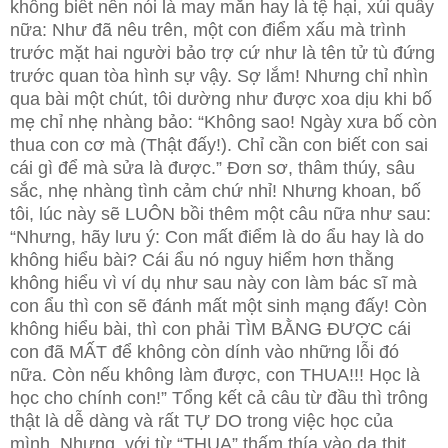
không biết nên nói là may mắn hay là tệ hại, xúi quẩy
nữa: Như đã nêu trên, một con điểm xấu mà trình
trước mặt hai người bảo trợ cứ như là tên tử tù đứng
trước quan tòa hình sự vậy. Sợ lắm! Nhưng chỉ nhìn
qua bài một chút, tôi dường như được xoa dịu khi bố
mẹ chỉ nhẹ nhàng bảo: “Không sao! Ngày xưa bố còn
thua con cơ mà (Thật đấy!). Chỉ cần con biết con sai
cái gì để mà sửa là được.” Đơn sơ, thâm thúy, sâu
sắc, nhẹ nhàng tình cảm chứ nhỉ! Nhưng khoan, bố
tôi, lúc này sẽ LUÔN bồi thêm một câu nữa như sau:
“Nhưng, hãy lưu ý: Con mất điểm là do ẩu hay là do
không hiểu bài? Cái ẩu nó nguy hiểm hơn thằng
không hiểu vì ví dụ như sau này con làm bác sĩ mà
con ẩu thì con sẽ đánh mất một sinh mạng đấy! Còn
không hiểu bài, thì con phải TÌM BẰNG ĐƯỢC cái
con đã MẤT để không còn dính vào những lỗi đó
nữa. Còn nếu không làm được, con THUA!!! Học là
học cho chính con!” Tổng kết cả câu từ đầu thì trông
thật là dễ dàng và rất TỰ DO trong việc học của
mình. Nhưng, với từ “THUA” thấm thía vào da thịt,