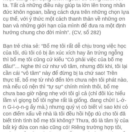
ta. Tất cả những điều này giúp ta lớn lên trong nhân
đức khôn ngoan, bằng cách dựa trên những chọn lựa
cụ thể, với ý thức một cách thanh thản về những ơn
ban và những giới hạn của mình để đưa ra một định
hướng chung cho đời mình”. (CV, số 282)
Bạn trẻ chia sẻ: “Bố mẹ tôi rất dễ chịu trong việc học
của tôi, dù tôi có bị ăn xúc xích hay ăn trứng ngỗng
thì bố mẹ tôi cũng cứ kiểu “Có phải việc của bố mẹ
đâu!”... Nghe thì cứ như vô tâm, nhưng đôi khi, tôi lại
cần cái “vô tâm” này để đừng bị la chứ sao! Trên
thực tế, bố mẹ từ nhỏ đến lớn chưa nện tôi phát nào,
mà nếu có nện thì “tự sự” chính mình thôi, bố mẹ
chưa bao giờ nặng nhẹ với tôi gì cả (chỉ đôi lúc hiểu
lầm vì giọng bố tôi nghe rất là giống. đang chửi! L-ớ-
n G-i-ọ-n-g ấy mà.) nhưng quý vị có biết vì sao khi có
con điểm xấu về nhà là tôi đều hồi hộp dù cho tôi đã
biết tính tình bố mẹ tôi không? Thưa, đó là tâm lý của
bất kỳ đứa con nào cũng có! Riêng trường hợp tôi,