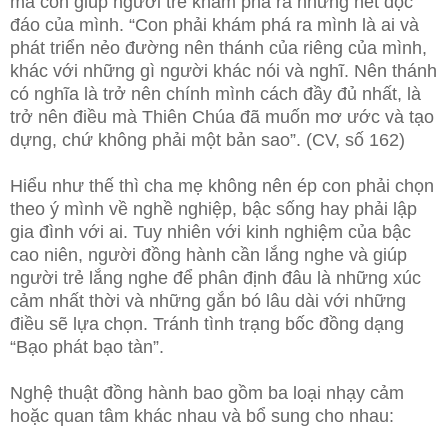
mà còn giúp người trẻ khám phá ra những nét độc
đáo của mình. “Con phải khám phá ra mình là ai và
phát triển nẻo đường nên thánh của riêng của mình,
khác với những gì người khác nói và nghĩ. Nên thánh
có nghĩa là trở nên chính mình cách đầy đủ nhất, là
trở nên điều mà Thiên Chúa đã muốn mơ ước và tạo
dựng, chứ không phải một bản sao”. (CV, số 162)
Hiểu như thế thì cha mẹ không nên ép con phải chọn
theo ý mình về nghề nghiệp, bậc sống hay phải lập
gia đình với ai. Tuy nhiên với kinh nghiệm của bậc
cao niên, người đồng hành cần lắng nghe và giúp
người trẻ lắng nghe để phân định đâu là những xúc
cảm nhất thời và những gắn bó lâu dài với những
điều sẽ lựa chọn. Tránh tình trạng bốc đồng dạng
“Bạo phát bạo tàn”.
Nghệ thuật đồng hành bao gồm ba loại nhạy cảm
hoặc quan tâm khác nhau và bổ sung cho nhau: