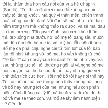
tôi lại thấm thía hơn câu nói của Vua hề Chaplin
(Sạc-lô): “Tôi thích đi dưới mưa để không ai nhìn
thấy tôi đang khóc”. Mà quý vị thân mến, chiến tranh
hoài cũng nào tốt đâu! Nỗi đau sẽ mãi như lưỡi dao
nằm trong tim mà không tháo ra được, và sẽ mãi đau
và tổn thương. Tôi quyết định, sau cơn khóc thầm
thì, đi xuống nhà dưới, nơi bố mẹ tôi đang sầu muộn
mà đến ôm hôn bố mẹ tôi và tỏ ý hối lỗi chân thành.
Bố mẹ đã phải chịu nghe cái từ “xin lỗi” của tôi bao
lần rồi nhỉ? Nhưng với bố mẹ, họ vẫn không từ chối
“70 lần 7” câu nói ấy của tôi đâu! Tôi tin như vậy. Và
sau những tức tối, tôi thường ngồi lại và nghe bố mẹ
nói chuyện, có thể là chủ đề hồi nảy nhưng giờ với
tinh thần tích cực hơn. Tôi nhớ bố tôi hay nói thế này:
Tôi có thể nói bất cứ thứ gì nếu thấy không hài lòng
về bố hay những lời của mẹ, nhưng nếu con phản
biện, đánh thắng cái lý lẽ mà bố đưa ra trước đó thì
bố và mẹ sẽ theo con. Và “bố sẽ lấy làm hãnh diện
về điều đó!