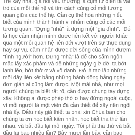
Trẻ xây nhà, già nối yêu thương là cụm từ diễn tả vai
trò của mỗi thế hệ và tìm cách củng cố mối tương
quan giữa các thế hệ. Cần cụ thể hóa những hiểu
biết của mình thành hành vi nhằm củng cố các mối
tương quan. “Dựng “nhà” là dựng một “gia đình”. “Đó
là học cảm nhận mình được liên kết với người khác
qua một mối quan hệ liên đới vượt trên sự thực dụng
hay sự vụ, cảm nhận được đời sống của mình đượm
“tình người” hơn. Dựng “nhà” là để cho sấm ngôn
mặc lấy xác phàm và để những ngày giờ đời ta bớt
lạnh lẽo, bớt thờ ơ và vô danh. Đó là tạo lập những
mối dây liên kết bằng những hành động hằng ngày
đơn giản ai cũng làm được. Một mái nhà, như mọi
người chúng ta biết rất rõ, cần được chung tay dựng
xây. Không ai được phép thờ ơ hay đứng ngoài cuộc,
vì mỗi người là một viên đá cần thiết để xây nên ngôi
nhà ấy. Điều này giả thiết ta phải xin Chúa ban cho
chúng ta ơn học biết kiên nhẫn, học biết tha thứ lẫn
nhau, và bắt đầu lại mỗi ngày. Tôi phải tha thứ và bắt
đầu lại bao nhiêu lần? Bảy mươi lần bảy, cần bao