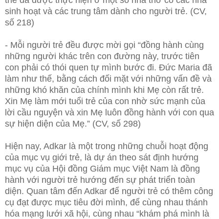
thế đã được thực hiện ở một số nhà thờ có các nhà
sinh hoạt và các trung tâm dành cho người trẻ. (CV,
số 218)
- Mỗi người trẻ đều được mời gọi “đồng hành cùng
những người khác trên con đường này, trước tiên
con phải có thói quen tự mình bước đi. Đức Maria đã
làm như thế, bằng cách đối mặt với những vấn đề và
những khó khăn của chính mình khi Mẹ còn rất trẻ.
Xin Mẹ làm mới tuổi trẻ của con nhờ sức mạnh của
lời cầu nguyện và xin Mẹ luôn đồng hành với con qua
sự hiện diện của Mẹ.” (CV, số 298)
Hiện nay, Adkar là một trong những chuỗi hoạt động
của mục vụ giới trẻ, là dự án theo sát định hướng
mục vụ của Hội đồng Giám mục Việt Nam là đồng
hành với người trẻ hướng đến sự phát triển toàn
diện. Quan tâm đến Adkar để người trẻ có thêm công
cụ đạt được mục tiêu đời mình, để cùng nhau thánh
hóa mạng lưới xã hội, cùng nhau “khám phá mình là