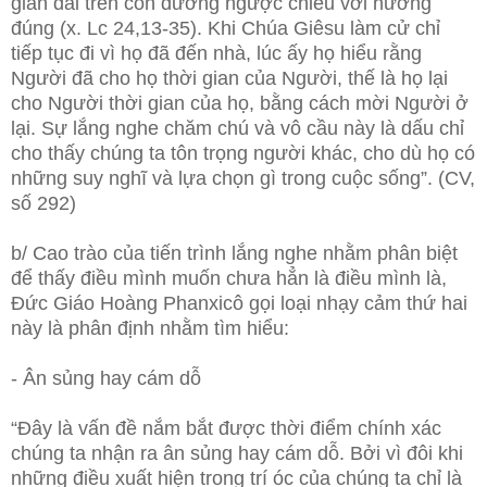
gian dài trên con đường ngược chiều với hướng
đúng (x. Lc 24,13-35). Khi Chúa Giêsu làm cử chỉ
tiếp tục đi vì họ đã đến nhà, lúc ấy họ hiểu rằng
Người đã cho họ thời gian của Người, thế là họ lại
cho Người thời gian của họ, bằng cách mời Người ở
lại. Sự lắng nghe chăm chú và vô cầu này là dấu chỉ
cho thấy chúng ta tôn trọng người khác, cho dù họ có
những suy nghĩ và lựa chọn gì trong cuộc sống”. (CV,
số 292)
b/ Cao trào của tiến trình lắng nghe nhằm phân biệt
để thấy điều mình muốn chưa hẳn là điều mình là,
Đức Giáo Hoàng Phanxicô gọi loại nhạy cảm thứ hai
này là phân định nhằm tìm hiểu:
- Ân sủng hay cám dỗ
“Đây là vấn đề nắm bắt được thời điểm chính xác
chúng ta nhận ra ân sủng hay cám dỗ. Bởi vì đôi khi
những điều xuất hiện trong trí óc của chúng ta chỉ là