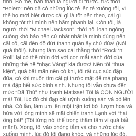
tình. Bố mẹ, bản thân là người đi trước- tức thời
“Bolero” nên đã có những lúc té lên té xuống rồi, vì
thế họ mới biết được cái gì là tốt nên theo, cái gì
không tốt thì mình nên hãm phanh lại. Còn tôi, là
người thời “Michael Jackson”- thời nổi loạn ngông
cuồng khó bảo nên cứ nhất nhất là mình đúng nên
cãi cố, cãi đến độ đứt thanh quản ấy chứ đùa! (Nói
quá thôi!). Nhưng làm sao cái thằng thời “Rock ‘n'
Roll” lại có thể nhìn đời với con mắt sành đời của
những thế hệ “nhạc Vàng” kia được! Nên tôi “thua
kiện”, quá bất mãn nên có khi, tôi rất cục súc đập
đũa, có khi muốn tìm cái gì trước mặt để mà phang
mà đập hết sức bình sinh. Nhưng tôi vẫn chưa đến
mức “Dã Thú” như tranh Matisse! Tôi là CON NGƯỜI
mà! Tôi, lúc đó chỉ đạp cái uỳnh xuống sàn và bỏ lên
nhà. Có lần, làm um lên một trận tơi bời lượm hoa và
hứa với lòng mình sẽ mãi chiến tranh Lạnh với “hai
ông bả!” (Tôi từng nói thế trong thâm tâm vì quá bất
mãn!). Xong, tôi vào phòng tắm và cho nước chảy
xuống mình, lúc đó tôi đang khóc, và những lúc đó,