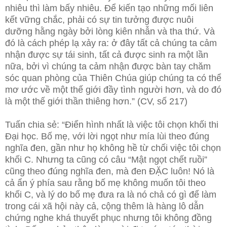
nhiêu thì làm bấy nhiêu. Để kiến tạo những mối liên
kết vững chắc, phải có sự tin tưởng được nuôi
dưỡng hằng ngày bởi lòng kiên nhẫn và tha thứ. Và
đó là cách phép lạ xảy ra: ở đây tất cả chúng ta cảm
nhận được sự tái sinh, tất cả được sinh ra một lần
nữa, bởi vì chúng ta cảm nhận được bàn tay chăm
sóc quan phòng của Thiên Chúa giúp chúng ta có thể
mơ ước về một thế giới đầy tình người hơn, và do đó
là một thế giới thần thiêng hơn.” (CV, số 217)
Tuấn chia sẻ: “Điển hình nhất là việc tôi chọn khối thi
Đại học. Bố mẹ, với lời ngọt như mía lùi theo đúng
nghĩa đen, gần như họ không hề từ chối việc tôi chọn
khối C. Nhưng ta cũng có câu “Mật ngọt chết ruồi”
cũng theo đúng nghĩa đen, mà đen ĐẶC luôn! Nó là
cả ẩn ý phía sau rằng bố mẹ không muốn tôi theo
khối C, và lý do bố mẹ đưa ra là nó chả có gì để làm
trong cái xã hội này cả, cộng thêm là hàng lô dẫn
chứng nghe khá thuyết phục nhưng tôi không đồng