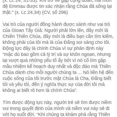
(x. Lc 24, 31-33). Khi trở về gặp cộng đoàn, hai môn
đệ Emmau được tin xác nhận rằng Chúa đã sống lại
thật.” (x. Lc 24,34) (CV, số 296)
Vai trò của người đồng hành được sánh như vai trò
của Gioan Tẩy Giả: Người phải lớn lên, đây mới là
Chiên Thiên Chúa, đây mới là điều bạn cần tìm kiếm,
không phải của tôi mà là của Đấng soi sáng cho tôi.
Động lực đây là chính Chúa vì sự phân định này
“mặc dù bao gồm cả lý trí và sự khôn ngoan, nhưng
lại vượt quá những yếu tố ấy bởi vì nó cố tìm gặp
mầu nhiệm kế hoạch duy nhất và độc đáo mà Thiên
Chúa dành cho mỗi người chúng ta ... Nó liên hệ đến
cuộc sống của tôi trước mặt Chúa là Cha, Đấng biết
tôi và yêu tôi, đến ý nghĩa thực sự của đời tôi mà
không ai biết rõ hơn là chính Chúa”.
Tìm được động lực này, người trẻ sẽ tìm được niềm
vui trong quyết định của mình và niềm vui này sẽ đi
với họ suốt đời. “Khi chúng ta khám phá rằng Thiên