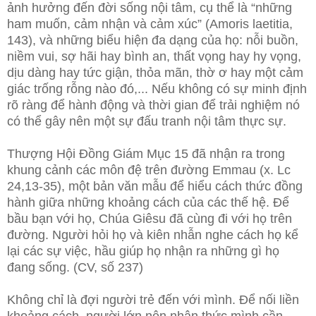
ảnh hưởng đến đời sống nội tâm, cụ thể là “những
ham muốn, cảm nhận và cảm xúc” (Amoris laetitia,
143), và những biểu hiện đa dạng của họ: nỗi buồn,
niềm vui, sợ hãi hay bình an, thất vọng hay hy vọng,
dịu dàng hay tức giận, thỏa mãn, thờ ơ hay một cảm
giác trống rỗng nào đó,... Nếu không có sự minh định
rõ ràng để hành động và thời gian để trải nghiệm nó
có thể gây nên một sự đấu tranh nội tâm thực sự.
Thượng Hội Đồng Giám Mục 15 đã nhận ra trong
khung cảnh các môn đệ trên đường Emmau (x. Lc
24,13-35), một bản văn mẫu để hiểu cách thức đồng
hành giữa những khoảng cách của các thế hệ. Để
bầu bạn với họ, Chúa Giêsu đã cùng đi với họ trên
đường. Người hỏi họ và kiên nhẫn nghe cách họ kể
lại các sự việc, hầu giúp họ nhận ra những gì họ
đang sống. (CV, số 237)
Không chỉ là đợi người trẻ đến với mình. Để nối liền