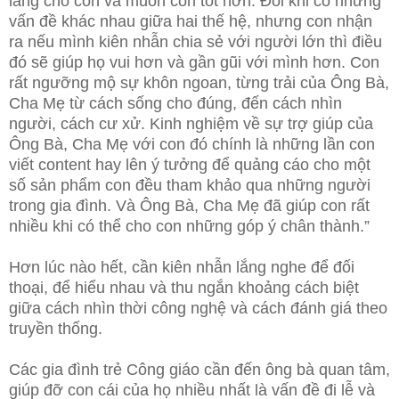
lắng cho con và muốn con tốt hơn. Đôi khi có những
vấn đề khác nhau giữa hai thế hệ, nhưng con nhận
ra nếu mình kiên nhẫn chia sẻ với người lớn thì điều
đó sẽ giúp họ vui hơn và gần gũi với mình hơn. Con
rất ngưỡng mộ sự khôn ngoan, từng trải của Ông Bà,
Cha Mẹ từ cách sống cho đúng, đến cách nhìn
người, cách cư xử. Kinh nghiệm về sự trợ giúp của
Ông Bà, Cha Mẹ với con đó chính là những lần con
viết content hay lên ý tưởng để quảng cáo cho một
số sản phẩm con đều tham khảo qua những người
trong gia đình. Và Ông Bà, Cha Mẹ đã giúp con rất
nhiều khi có thể cho con những góp ý chân thành.”
Hơn lúc nào hết, cần kiên nhẫn lắng nghe để đối
thoại, để hiểu nhau và thu ngắn khoảng cách biệt
giữa cách nhìn thời công nghệ và cách đánh giá theo
truyền thống.
Các gia đình trẻ Công giáo cần đến ông bà quan tâm,
giúp đỡ con cái của họ nhiều nhất là vấn đề đi lễ và