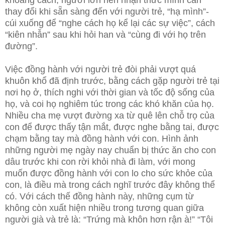
khoảng cách, người lớn nên nhận thức mình cần
thay đổi khi sẵn sàng đến với người trẻ, “hạ mình”-
cúi xuống để “nghe cách họ kể lại các sự việc”, cách
“kiên nhẫn” sau khi hỏi han và “cùng đi với họ trên
đường”.
Việc đồng hành với người trẻ đòi phải vượt quá
khuôn khổ đã định trước, bằng cách gặp người trẻ tại
nơi họ ở, thích nghi với thời gian và tốc độ sống của
họ, và coi họ nghiêm túc trong các khó khăn của họ.
Nhiều cha mẹ vượt đường xa từ quê lên chỗ trọ của
con để được thấy tận mắt, được nghe bằng tai, được
chạm bằng tay mà đồng hành với con. Hình ảnh
những người mẹ ngày nay chuẩn bị thức ăn cho con
dâu trước khi con rời khỏi nhà đi làm, với mong
muốn được đồng hành với con lo cho sức khỏe của
con, là điều mà trong cách nghĩ trước đây không thể
có. Với cách thế đồng hành này, những cụm từ
không còn xuất hiện nhiều trong tương quan giữa
người già và trẻ là: “Trứng mà khôn hơn rận à!” “Tôi