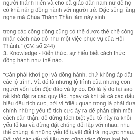
người thánh hiến và cho cả giáo dân nam nữ để họ
có khả năng đồng hành với người trẻ. Đặc sủng lắng
nghe mà Chúa Thánh Thần làm nảy sinh
trong các cộng đồng cũng có thể được thể chế công
nhận cách nào đó như một việc phục vụ của Hội
Thánh.” (CV, số 244)
3. Knowledge - Kiến thức, sự hiểu biết cách thức
đồng hành như thế nào.
“Cần phải khơi gợi và đồng hành, chứ không áp đặt
các lộ trình. Và đó là những lộ trình của những con
người vốn luôn độc đáo và tự do. Đó là lý do tại sao
rất khó đặt ra các quy tắc, ngay cả khi tất cả các dấu
hiệu đều tích cực, bởi vì “điều quan trọng là phải đưa
chính những yếu tố tích cực ấy ra để phân định một
cách cẩn thận, để đừng tách biệt yếu tố này ra khỏi
yếu tố kia và đừng đặt chúng đối lập với nhau, như
thể chúng là những yếu tố tuyệt đối trái ngược nhau.
Đối với các yếu tố tiêu cực cũng vậy: đừng loại bỏ