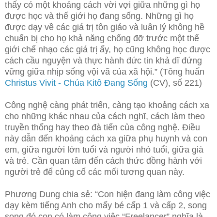
thấy có một khoảng cách vời vợi giữa những gì họ
được học và thế giới họ đang sống. Những gì họ
được dạy về các giá trị tôn giáo và luân lý không hề
chuẩn bị cho họ khả năng chống đỡ trước một thế
giới chế nhạo các giá trị ấy, họ cũng không học được
cách cầu nguyện và thực hành đức tin khả dĩ đứng
vững giữa nhịp sống vội vã của xã hội.” (Tông huấn
Christus Vivit - Chúa Kitô Đang Sống
(CV), số 221)
Công nghệ càng phát triển, càng tạo khoảng cách xa
cho những khác nhau của cách nghĩ, cách làm theo
truyền thống hay theo đà tiến của công nghệ. Điều
này dẫn đến khoảng cách xa giữa phụ huynh và con
em, giữa người lớn tuổi và người nhỏ tuổi, giữa già
và trẻ. Cần quan tâm đến cách thức đồng hành với
người trẻ để củng cố các mối tương quan này.
Phương Dung chia sẻ: “Con hiện đang làm công việc
dạy kèm tiếng Anh cho mấy bé cấp 1 và cấp 2, song
song đó con có làm công việc “Freelancer” nghĩa là