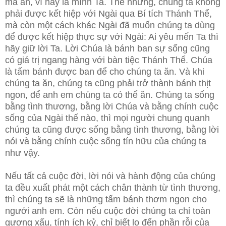
mà ăn, vì này là mình Ta. Thế nhưng, chúng ta không
phải được kết hiệp với Ngài qua Bí tích Thánh Thể,
mà còn một cách khác Ngài đã muốn chúng ta dùng
để được kết hiệp thực sự với Ngài: Ai yêu mến Ta thì
hãy giữ lời Ta. Lời Chúa là bánh ban sự sống cũng
có giá trị ngang hàng với bàn tiệc Thánh Thể. Chúa
là tấm bánh được ban để cho chúng ta ăn. Và khi
chúng ta ăn, chúng ta cũng phải trở thành bánh thịt
ngon, để anh em chúng ta có thể ăn. Chúng ta sống
bằng tình thương, bằng lời Chúa và bằng chính cuộc
sống của Ngài thế nào, thì mọi người chung quanh
chúng ta cũng được sống bằng tình thương, bằng lời
nói và bằng chính cuộc sống tín hữu của chúng ta
như vậy.
Nếu tất cả cuộc đời, lời nói và hành động của chúng
ta đều xuất phát một cách chân thành từ tình thương,
thì chúng ta sẽ là những tấm bánh thơm ngon cho
ngưới anh em. Còn nếu cuộc đời chúng ta chỉ toàn
gương xấu, tính ích kỷ, chỉ biết lo đến phần rỗi của