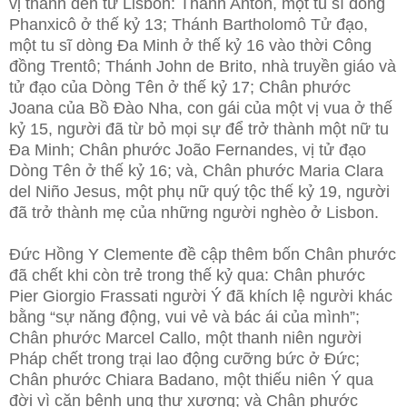
vị thánh đến từ Lisbon: Thánh Antôn, một tu sĩ dòng
Phanxicô ở thế kỷ 13; Thánh Bartholomô Tử đạo,
một tu sĩ dòng Đa Minh ở thế kỷ 16 vào thời Công
đồng Trentô; Thánh John de Brito, nhà truyền giáo và
tử đạo của Dòng Tên ở thế kỷ 17; Chân phước
Joana của Bồ Đào Nha, con gái của một vị vua ở thế
kỷ 15, người đã từ bỏ mọi sự để trở thành một nữ tu
Đa Minh; Chân phước João Fernandes, vị tử đạo
Dòng Tên ở thế kỷ 16; và, Chân phước Maria Clara
del Niño Jesus, một phụ nữ quý tộc thế kỷ 19, người
đã trở thành mẹ của những người nghèo ở Lisbon.
Đức Hồng Y Clemente đề cập thêm bốn Chân phước
đã chết khi còn trẻ trong thế kỷ qua: Chân phước
Pier Giorgio Frassati người Ý đã khích lệ người khác
bằng “sự năng động, vui vẻ và bác ái của mình”;
Chân phước Marcel Callo, một thanh niên người
Pháp chết trong trại lao động cưỡng bức ở Đức;
Chân phước Chiara Badano, một thiếu niên Ý qua
đời vì căn bệnh ung thư xương; và Chân phước