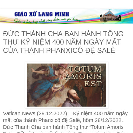
ĐỨC THÁNH CHA BAN HÀNH TÔNG
THƯ KỶ NIỆM 400 NĂM NGÀY MẤT
CỦA THÁNH PHANXICÔ ĐỆ SALÊ
Vatican News (29.12.2022) – Kỷ niệm 400 năm ngày
mất của thánh Phanxicô đệ Salê, hôm 28/12/2022,
Đức Thánh Cha ban hành Tông thư “Totum Amoris