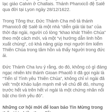
lạc giáo Calvin ở Challais. Thánh Phanxicô đệ Salê
qua đời tại Lyon ngày 28/12/1622.
Trong Tông thư, Đức Thánh Cha mô tả thánh
Phanxicô đệ Salê là một nhà “diễn giải tài ba” của
thời đại ngài, người có lòng “khao khát Thiên Chúa”
theo một cách mới, và một “vị hướng dẫn linh hồn
xuất chúng”, có khả năng giúp mọi người tìm kiếm
Thiên Chúa trong tâm hồn và thấy Người trong đức
ái.
Đức Thánh Cha lưu ý rằng, do đó, không có gì đáng
ngạc nhiên khi thánh Gioan Phaolô II đã gọi ngài là
“Tiến sĩ Tình yêu Thiên Chúa”, không chỉ vì ngài đã
viết “một Khảo luận mạnh mẽ về chủ đề đó, nhưng
trước hết và trên hết vì ngài là một chứng nhân nổi
bật cho tình yêu đó”.
Những cơ hội mới để loan báo Tin Mừng trong