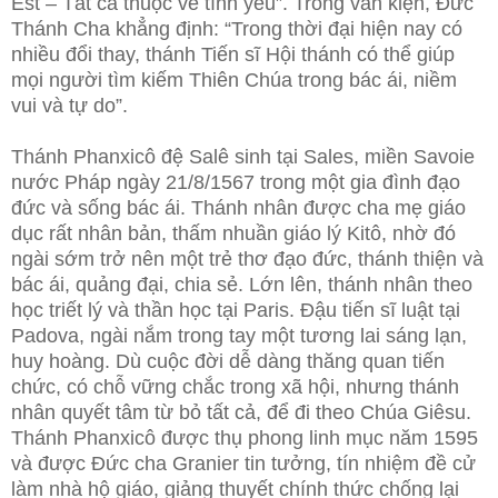
Est – Tất cả thuộc về tình yêu”. Trong văn kiện, Đức
Thánh Cha khẳng định: “Trong thời đại hiện nay có
nhiều đổi thay, thánh Tiến sĩ Hội thánh có thể giúp
mọi người tìm kiếm Thiên Chúa trong bác ái, niềm
vui và tự do”.
Thánh Phanxicô đệ Salê sinh tại Sales, miền Savoie
nước Pháp ngày
21/8/1567 trong một gia đình đạo
đức và sống bác ái. Thánh nhân được cha mẹ giáo
dục rất nhân bản, thấm nhuần giáo lý Kitô, nhờ đó
ngài sớm trở nên một trẻ thơ đạo đức, thánh thiện và
bác ái, quảng đại, chia sẻ. Lớn lên, thánh nhân theo
học triết lý và thần học tại Paris. Ðậu tiến sĩ luật tại
Padova, ngài nắm trong tay một tương lai sáng lạn,
huy hoàng. Dù cuộc đời dễ dàng thăng quan tiến
chức, có chỗ vững chắc trong xã hội, nhưng thánh
nhân quyết tâm từ bỏ tất cả, để đi theo Chúa Giêsu.
Thánh Phanxicô được thụ phong linh mục năm 1595
và được Ðức cha Granier tin tưởng, tín nhiệm đề cử
làm nhà hộ giáo, giảng thuyết chính thức chống lại