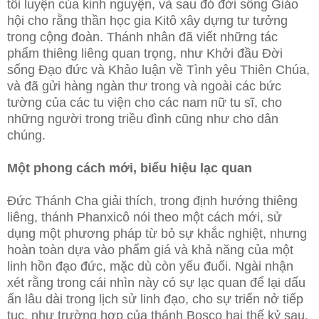
tôi luyện của kinh nguyện, và sau đó đời sống Giáo
hội cho rằng thần học gia Kitô xây dựng tư tưởng
trong cộng đoàn. Thánh nhân đã viết những tác
phẩm thiêng liêng quan trọng, như Khởi đầu Đời
sống Đạo đức và Khảo luận về Tình yêu Thiên Chúa,
và đã gửi hàng ngàn thư trong và ngoài các bức
tường của các tu viện cho các nam nữ tu sĩ, cho
những người trong triều đình cũng như cho dân
chúng.
Một phong cách mới, biểu hiệu lạc quan
Đức Thánh Cha giải thích, trong định hướng thiêng
liêng, thánh Phanxicô nói theo một cách mới, sử
dụng một phương pháp từ bỏ sự khắc nghiệt, nhưng
hoàn toàn dựa vào phẩm giá và khả năng của một
linh hồn đạo đức, mặc dù còn yếu đuối. Ngài nhận
xét rằng trong cái nhìn này có sự lạc quan để lại dấu
ấn lâu dài trong lịch sử linh đạo, cho sự triển nở tiếp
tục, như trường hợp của thánh Bosco hai thế kỷ sau.