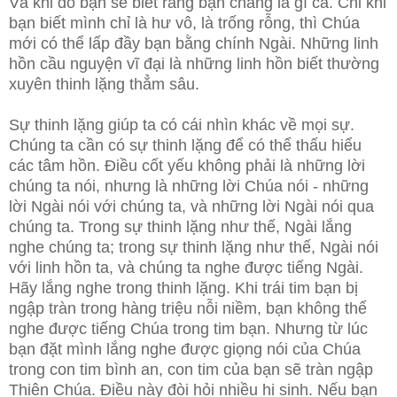
Và khi đó bạn sẽ biết rằng bạn chẳng là gì cả. Chỉ khi
bạn biết mình chỉ là hư vô, là trống rỗng, thì Chúa
mới có thể lấp đầy bạn bằng chính Ngài. Những linh
hồn cầu nguyện vĩ đại là những linh hồn biết thường
xuyên thinh lặng thẳm sâu.
Sự thinh lặng giúp ta có cái nhìn khác về mọi sự.
Chúng ta cần có sự thinh lặng để có thể thấu hiểu
các tâm hồn. Điều cốt yếu không phải là những lời
chúng ta nói, nhưng là những lời Chúa nói - những
lời Ngài nói với chúng ta, và những lời Ngài nói qua
chúng ta. Trong sự thinh lặng như thế, Ngài lắng
nghe chúng ta; trong sự thinh lặng như thế, Ngài nói
với linh hồn ta, và chúng ta nghe được tiếng Ngài.
Hãy lắng nghe trong thinh lặng. Khi trái tim bạn bị
ngập tràn trong hàng triệu nỗi niềm, bạn không thể
nghe được tiếng Chúa trong tim bạn. Nhưng từ lúc
bạn đặt mình lắng nghe được giọng nói của Chúa
trong con tim bình an, con tim của bạn sẽ tràn ngập
Thiên Chúa. Điều này đòi hỏi nhiều hi sinh. Nếu bạn