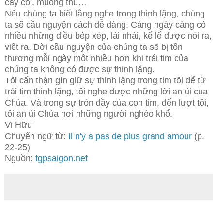
cây cối, muông thú…
Nếu chúng ta biết lắng nghe trong thinh lặng, chúng
ta sẽ cầu nguyện cách dễ dàng. Càng ngày càng có
nhiều những điều bép xép, lải nhải, kể lể được nói ra,
viết ra. Đời cầu nguyện của chúng ta sẽ bị tổn
thương mỗi ngày một nhiều hơn khi trái tim của
chúng ta không có được sự thinh lặng.
Tôi cẩn thận gìn giữ sự thinh lặng trong tim tôi để từ
trái tim thinh lặng, tôi nghe được những lời an ủi của
Chúa. Và trong sự tròn đầy của con tim, đến lượt tôi,
tôi an ủi Chúa nơi những người nghèo khổ.
Vi Hữu
Chuyển ngữ từ:
Il n'y a pas de plus grand amour
(p.
22-25)
Nguồn:
tgpsaigon.net