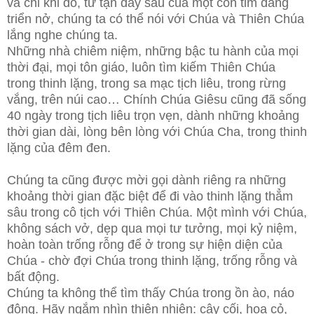
và chỉ khi đó, từ tận đáy sâu của một con tim đang
triển nở, chúng ta có thể nói với Chúa và Thiên Chúa
lắng nghe chúng ta.
Những nhà chiêm niệm, những bậc tu hành của mọi
thời đại, mọi tôn giáo, luôn tìm kiếm Thiên Chúa
trong thinh lặng, trong sa mạc tịch liêu, trong rừng
vắng, trên núi cao… Chính Chúa Giêsu cũng đã sống
40 ngày trong tịch liêu trọn vẹn, dành những khoảng
thời gian dài, lòng bên lòng với Chúa Cha, trong thinh
lặng của đêm đen.
Chúng ta cũng được mời gọi dành riêng ra những
khoảng thời gian đặc biệt để đi vào thinh lặng thẳm
sâu trong cô tịch với Thiên Chúa. Một mình với Chúa,
không sách vở, dẹp qua mọi tư tưởng, mọi kỷ niệm,
hoàn toàn trống rỗng để ở trong sự hiện diện của
Chúa - chờ đợi Chúa trong thinh lặng, trống rỗng và
bất động.
Chúng ta không thể tìm thấy Chúa trong ồn ào, náo
động. Hãy ngắm nhìn thiên nhiên: cây cối, hoa cỏ,