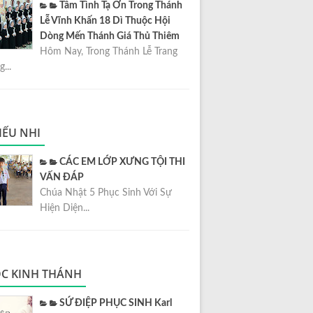
Tâm Tình Tạ Ơn Trong Thánh
Lễ Vĩnh Khấn 18 Dì Thuộc Hội
Dòng Mến Thánh Giá Thủ Thiêm
Hôm Nay, Trong Thánh Lễ Trang
...
IẾU NHI
CÁC EM LỚP XƯNG TỘI THI
VẤN ĐÁP
Chúa Nhật 5 Phục Sinh Với Sự
Hiện Diện...
C KINH THÁNH
SỨ ĐIỆP PHỤC SINH Karl