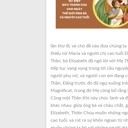
lần thứ III, và chủ đề này đưa chúng ta
thiếu nữ Maria và người chị
cao tuổi E
Thần, bà Elizabeth đã ngỏ lời với Mẹ 
tiếp tục vang vọng trong lời cầu ngu
người phụ nữ, và người con em đang c
Thần, Đấng trước đó đã ngự xuống trên
Magnificat, trong đó Mẹ công bố rằng l
Cũng một Thần Khí này chúc lành và đ
khác nhau: giữa ông bà và cháu chắt, 
Elizabeth, Thiên Chúa muốn những ngư
cao tuổi, và rút ra sự khôn ngoan từ 
muốn chúng ta bỏ rơi những người già 