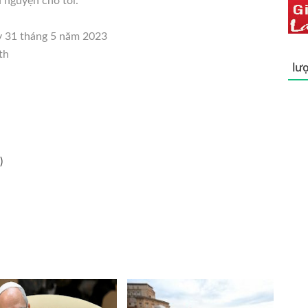
 nguyện cho tôi.
y 31 tháng 5 năm 2023
th
lượ
)