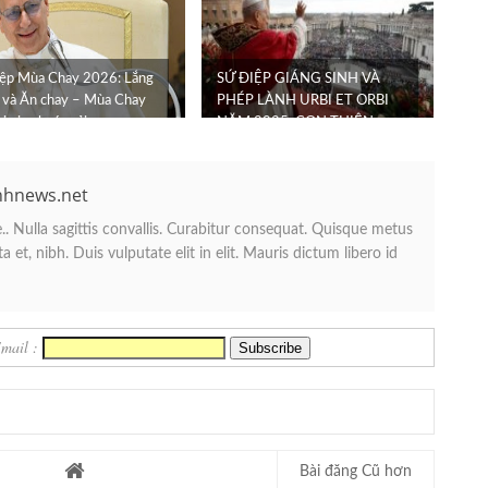
iệp Mùa Chay 2026: Lắng
SỨ ĐIỆP GIÁNG SINH VÀ
 và Ăn chay – Mùa Chay
PHÉP LÀNH URBI ET ORBI
ời gian hoán cải
NĂM 2025: CON THIÊN
CHÚA LẠI KHÔNG ...
nhnews.net
. Nulla sagittis convallis. Curabitur consequat. Quisque metus
 et, nibh. Duis vulputate elit in elit. Mauris dictum libero id
Email :
Bài đăng Cũ hơn