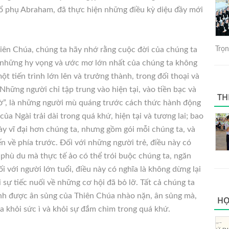
 tổ phụ Abraham, đã thực hiện những điều kỳ diệu đầy mới
iên Chúa, chúng ta hãy nhớ rằng cuộc đời của chúng ta
Trọng
à những hy vọng và ước mơ lớn nhất của chúng ta không
t tiến trình lớn lên và trưởng thành, trong đối thoại và
hững người chỉ tập trung vào hiện tại, vào tiền bạc và
TH
 giờ”, là những người mù quáng trước cách thức hành động
a Ngài trải dài trong quá khứ, hiện tại và tương lai; bao
ày vĩ đại hơn chúng ta, nhưng gồm gói mỗi chúng ta, và
ến về phía trước. Đối với những người trẻ, điều này có
i phù du mà thực tế ảo có thể trói buộc chúng ta, ngăn
i với người lớn tuổi, điều này có nghĩa là không dừng lại
i sự tiếc nuối về những cơ hội đã bỏ lỡ. Tất cả chúng ta
ình được ân sủng của Thiên Chúa nhào nặn, ân sủng mà,
HỌ
 ta khỏi sức ì và khỏi sự đắm chìm trong quá khứ.