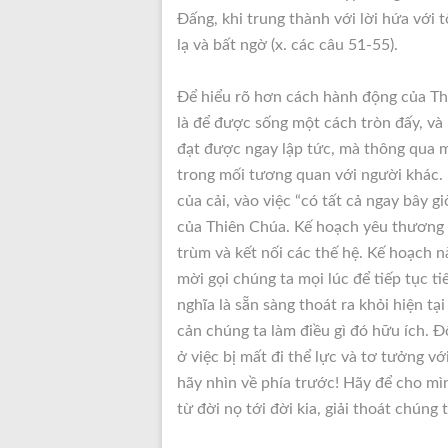
Đấng, khi trung thành với lời hứa với
lạ và bất ngờ (x. các câu 51-55).
Để hiểu rõ hơn cách hành động của Th
là để được sống một cách tròn đấy, v
đạt được ngay lập tức, mà thông qua mộ
trong mối tương quan với người khác. N
của cải, vào việc “có tất cả ngay bây
của Thiên Chúa. Kế hoạch yêu thương củ
trùm và kết nối các thế hệ. Kế hoạch n
mời gọi chúng ta mọi lúc để tiếp tục ti
nghĩa là sẵn sàng thoát ra khỏi hiện tạ
cản chúng ta làm điều gì đó hữu ích. Đố
ở việc bị mất đi thể lực và tơ tưởng vớ
hãy nhìn về phía trước! Hãy để cho m
từ đời nọ tới đời kia, giải thoát chúng