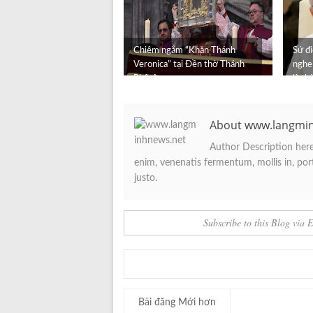
Chiêm ngắm “Khăn Thánh
Sứ đ
Veronica” tại Đền thờ Thánh
nghe
Phêrô
là th
About www.langmi
Author Description here.
enim, venenatis fermentum, mollis in, porta
justo.
Subscribe to this Blog via 
Bài đăng Mới hơn