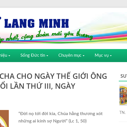
hiệu
Sống Đức tin
Chuyên mục
Mục vụ
 CHA CHO NGÀY THẾ GIỚI ÔNG
SU
I LẦN THỨ III, NGÀY
TN. 
“Ðời nọ tới đời kia, Chúa hằng thương xót
những ai kính sợ Người” (Lc 1, 50)