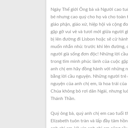
Ngày Thế giới Ông bà và Người cao tu
bé nhưng cao quý cho họ và cho toàn thể
giáo phận, giáo xứ, hiệp hội và cộng 
gặp gỡ vui vẻ và tươi mới giữa người g
bị lên đường đi Lisbon hoặc sẽ cử hành
muốn nhắn nhủ: trước khi lên đường, 
người già sống đơn độc! Những lời cầu
trong tim mình phúc lành của cuộc gặp 
anh chị em hãy đồng hành với những ng
bằng lời cầu nguyện. Những người trẻ 
nguyện của anh chị em, là hoa trái của 
Chúa không bỏ rơi dân Ngài, nhưng luô
Thánh Thần.
Quý ông bà, quý anh chị em cao tuổi t
Elizabeth tuôn tràn và lấp đầy tâm hồn