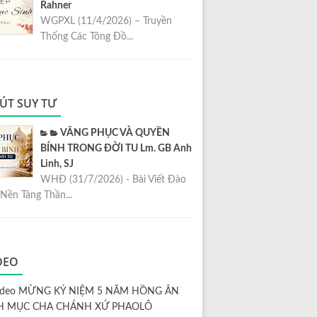
Rahner
WGPXL (11/4/2026) – Truyền
Thống Các Tông Đồ...
ÚT SUY TƯ
VÂNG PHỤC VÀ QUYỀN
BÍNH TRONG ĐỜI TU Lm. GB Anh
Linh, SJ
WHĐ (31/7/2026) - Bài Viết Đào
Nền Tảng Thần...
DEO
ideo MỪNG KỶ NIỆM 5 NĂM HỒNG ÂN
H MỤC CHA CHÁNH XỨ PHAOLÔ