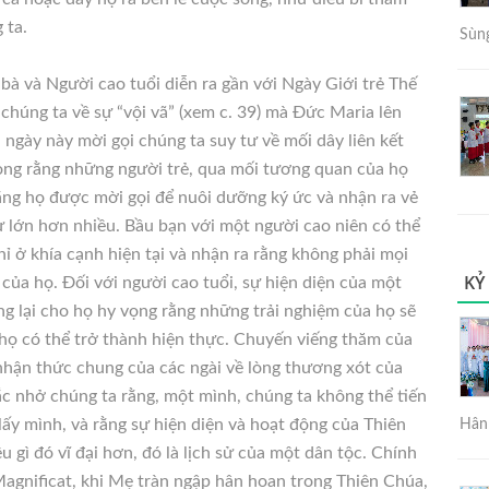
 ta.
Sùng
à và Người cao tuổi diễn ra gần với Ngày Giới trẻ Thế
chúng ta về sự “vội vã” (xem c. 39) mà Đức Maria lên
 ngày này mời gọi chúng ta suy tư về mối dây liên kết
vọng rằng những người trẻ, qua mối tương quan của họ
rằng họ được mời gọi để nuôi dưỡng ký ức và nhận ra vẻ
ử lớn hơn nhiều. Bầu bạn với một người cao niên có thể
ỉ ở khía cạnh hiện tại và nhận ra rằng không phải mọi
KỶ
của họ. Đối với người cao tuổi, sự hiện diện của một
ng lại cho họ hy vọng rằng những trải nghiệm của họ sẽ
họ có thể trở thành hiện thực. Chuyến viếng thăm của
nhận thức chung của các ngài về lòng thương xót của
hắc nhở chúng ta rằng, một mình, chúng ta không thể tiến
lấy mình, và rằng sự hiện diện và hoạt động của Thiên
Hân 
 gì đó vĩ đại hơn, đó là lịch sử của một dân tộc. Chính
agnificat, khi Mẹ tràn ngập hân hoan trong Thiên Chúa,