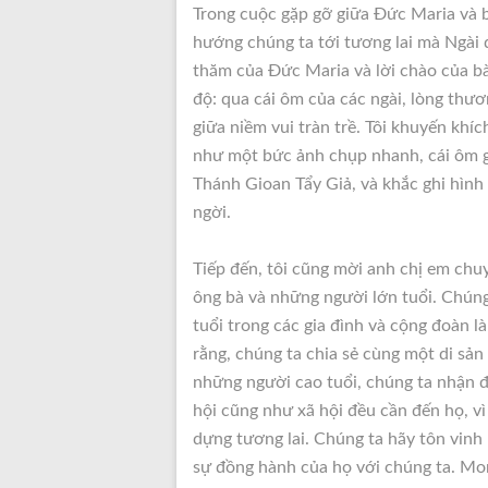
Trong cuộc gặp gỡ giữa Đức Maria và bà
hướng chúng ta tới tương lai mà Ngài 
thăm của Đức Maria và lời chào của b
độ: qua cái ôm của các ngài, lòng thươ
giữa niềm vui tràn trề. Tôi khuyến khí
như một bức ảnh chụp nhanh, cái ôm g
Thánh Gioan Tẩy Giả, và khắc ghi hình
ngời.
Tiếp đến, tôi cũng mời anh chị em chu
ông bà và những người lớn tuổi. Chúng
tuổi trong các gia đình và cộng đoàn l
rằng, chúng ta chia sẻ cùng một di sả
những người cao tuổi, chúng ta nhận
hội cũng như xã hội đều cần đến họ, vì
dựng tương lai. Chúng ta hãy tôn vinh
sự đồng hành của họ với chúng ta. Mon