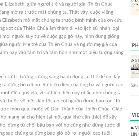
 Elizabeth, giữa người trẻ và người già, Thiên Chúa
đang mở ra trước mắt chúng ta. Thật vậy, cuộc viếng
à Elizabeth mở mắt chúng ta trước bình minh của ơn cứu
ng xót của Thiên Chúa âm thầm đi vào lịch sử nhân loại
ch mọi người suy tư về cuộc gặp gỡ này, hình dung giống
iữa người Mẹ trẻ của Thiên Chúa và người mẹ già của
PH
 ảnh này vào tâm trí và tâm hồn như một biểu tượng sáng
yển từ trí tưởng tượng sang hành động cụ thể để ôm lấy
 ta đừng bỏ rơi họ. Sự hiện diện của ông bà và người cao
Sâu 
à một điều quý giá, vì sự hiện diện này nhắc nhở chúng ta
n và thuộc về một dân tộc có cội nguồn được bảo tồn. Từ
 được món quà thuộc về Dân Thánh của Thiên Chúa. Giáo
VI
 họ mang lại cho hiện tại một quá khứ cần thiết để xây
 họ, đừng từ chối bầu bạn với họ cũng như đừng tước đi
V
g sao chúng ta đừng bao giờ bỏ rơi người cao tuổi!
LIN