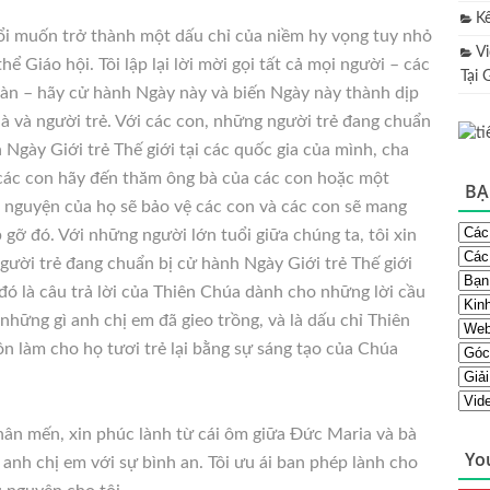
K
ổi muốn trở thành một dấu chỉ của niềm hy vọng tuy nhỏ
V
 Giáo hội. Tôi lập lại lời mời gọi tất cả mọi người – các
Tại 
đoàn – hãy cử hành Ngày này và biến Ngày này thành dịp
ià và người trẻ. Với các con, những người trẻ đang chuẩn
 Ngày Giới trẻ Thế giới tại các quốc gia của mình, cha
các con hãy đến thăm ông bà của các con hoặc một
BẠ
 nguyện của họ sẽ bảo vệ các con và các con sẽ mang
gỡ đó. Với những người lớn tuổi giữa chúng ta, tôi xin
ười trẻ đang chuẩn bị cử hành Ngày Giới trẻ Thế giới
đó là câu trả lời của Thiên Chúa dành cho những lời cầu
những gì anh chị em đã gieo trồng, và là dấu chỉ Thiên
n làm cho họ tươi trẻ lại bằng sự sáng tạo của Chúa
hân mến, xin phúc lành từ cái ôm giữa Đức Maria và bà
Yo
 anh chị em với sự bình an. Tôi ưu ái ban phép lành cho