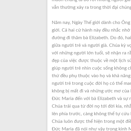
vẫn thường xảy ra trong thời đại chúng
Năm nay, Ngày Thế giới dành cho Ông b
giới. Cả hai cử hành này đều nhắc nhở 
đường đi thăm bà Elizabeth. Do đó, hai
giữa người trẻ và người già. Chúa kỳ 
với những người lớn tuổi, sẽ nhận ra 
đẹp của việc được thuộc về một lịch s
giúp người trẻ nhìn cuộc sống không ch
thứ đều phụ thuộc vào họ và khả năng 
người trẻ trong cuộc đời họ có thể ma
không bị mất đi và những ước mơ của 
Đức Maria đến với bà Elizabeth và sự 
Chúa trải qua từ đời nọ tới đời kia, n
lên phía trước, càng không thể tự cứu 
Chúa luôn được thể hiện trong một điều
Đức Maria đã nói như vậy trong kinh M