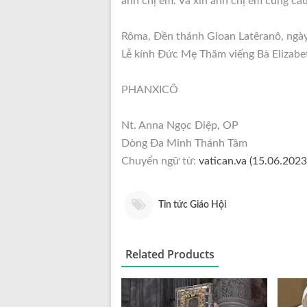
anh chị em. Và xin anh chị em cũng cầu
Rôma, Đền thánh Gioan Latêranô, ngà
Lễ kính Đức Mẹ Thăm viếng Bà Elizabe
PHANXICÔ
Nt. Anna Ngọc Diệp, OP
Dòng Đa Minh Thánh Tâm
Chuyển ngữ từ:
vatican.va (15.06.2023
Tin tức Giáo Hội
Related Products