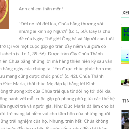
Anh chị em thân mến!
XE
“Ðời nọ tới đời kia, Chúa hằng thương xót
.
những ai kính sợ Người” (Lc 1, 50). Đây là chủ
đề của Ngày Thế giới Ông bà và Người cao tuổi
 trở lại với một cuộc gặp gỡ tràn đầy niềm vui giữa cô
.
lizabeth (x. Lc 1, 39-56). Được tràn đầy Chúa Thánh
Thiên Chúa bằng những lời mà hàng thiên niên kỷ sau vẫn
yện hàng ngày của chúng ta: “Em được chúc phúc hơn mọi
.
ưu mang cũng được chúc phúc” (c. 42). Chúa Thánh
 Đức Maria, thôi thúc Mẹ đáp lại bằng lời Kinh
òng thương xót của Chúa trải qua từ đời nọ tới đời kia.
ồng hành với mỗi cuộc gặp gỡ phong phú giữa các thế hệ
TI
giữa người trẻ và người già. Như Đức Maria đã làm cho bà
ời trẻ mang lại niềm vui cho tâm hồn của những người
những trải nghiệm của họ. Nhưng, trên hết, Chúa không
cả hoặc đẩy họ ra bên lề cuộc sống, như điều bi thảm