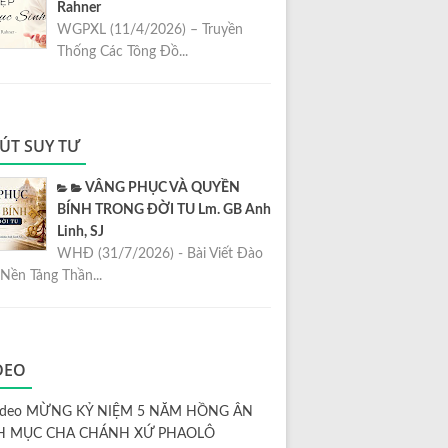
Rahner
WGPXL (11/4/2026) – Truyền
Thống Các Tông Đồ...
ÚT SUY TƯ
VÂNG PHỤC VÀ QUYỀN
BÍNH TRONG ĐỜI TU Lm. GB Anh
Linh, SJ
WHĐ (31/7/2026) - Bài Viết Đào
Nền Tảng Thần...
DEO
ideo MỪNG KỶ NIỆM 5 NĂM HỒNG ÂN
H MỤC CHA CHÁNH XỨ PHAOLÔ