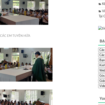
K
V
Tại 
CÁC EM TUYÊN HỨA
BẠ
Yo