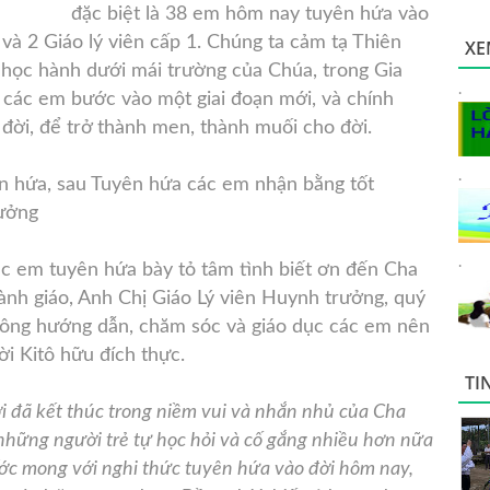
đặc biệt là 38 em hôm nay tuyên hứa vào
 và 2 Giáo lý viên cấp 1. Chúng ta cảm tạ Thiên
XE
 học hành dưới mái trường của Chúa, trong Gia
.
, các em bước vào một giai đoạn mới, và chính
đời, để trở thành men, thành muối cho đời.
.
ên hứa, sau Tuyên hứa các em nhận bằng tốt
rưởng
.
các em tuyên hứa bày tỏ tâm tình biết ơn đến Cha
ành giáo, Anh Chị Giáo Lý viên Huynh trưởng, quý
công hướng dẫn, chăm sóc và giáo dục các em nên
̀i Kitô hữu đích thực.
TI
i đã kết thúc trong niềm vui và nhắn nhủ của Cha
hững người trẻ tự học hỏi và cố gắng nhiều hơn nữa
Ước mong với nghi thức tuyên hứa vào đời hôm nay,