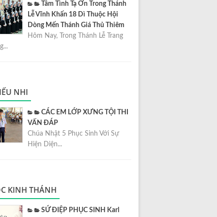
Tâm Tình Tạ Ơn Trong Thánh
Lễ Vĩnh Khấn 18 Dì Thuộc Hội
Dòng Mến Thánh Giá Thủ Thiêm
Hôm Nay, Trong Thánh Lễ Trang
...
IẾU NHI
CÁC EM LỚP XƯNG TỘI THI
VẤN ĐÁP
Chúa Nhật 5 Phục Sinh Với Sự
Hiện Diện...
C KINH THÁNH
SỨ ĐIỆP PHỤC SINH Karl