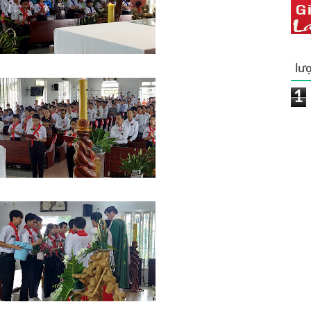
lượ
1