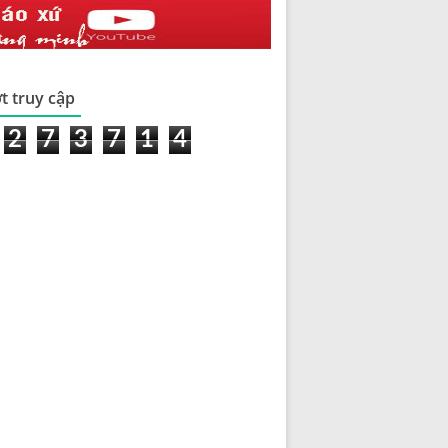
t truy cập
2
7
3
7
1
4