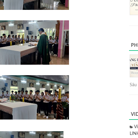
PH
Sâu 
VI
V
LIN