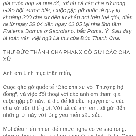
gia cuộc họp và qua đó, tới tất cả các cha xứ trong
Giáo hội. Được biết, Cuộc gặp gỡ quốc tế quy tụ
khoảng 300 cha xứ đến từ khắp nơi trên thế giới, diễn
ra từ ngày 29.04 đến ngày 02.05
tại nhà tĩnh tâm
Fraterna Domus ở Sacrofano, bắc Roma, Ý. Sau đây
là toàn văn Việt ngữ Lá thư của Đức Thánh Cha:
THƯ ĐỨC THÁNH CHA PHANXICÔ GỬI CÁC CHA
XỨ
Anh em Linh mục thân mến,
Cuộc gặp gỡ quốc tế “Các cha xứ với Thượng hội
đồng”, và việc đối thoại với các anh em tham gia
cuộc gặp gỡ này, là dịp để tôi cầu nguyện cho các
cha xứ trên thế giới. Với tất cả anh em, tôi gửi đến
những lời này với lòng yêu mến sâu sắc.
Một điều hiển nhiên đến mức nghe có vẻ sáo rỗng,