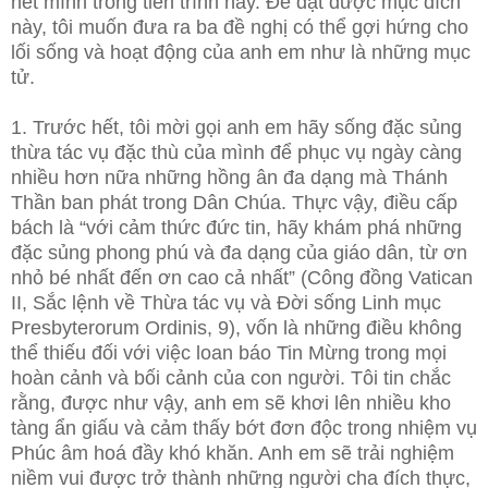
hết mình trong tiến trình này. Để đạt được mục đích
này, tôi muốn đưa ra ba đề nghị có thể gợi hứng cho
lối sống và hoạt động của anh em như là những mục
tử.
1. Trước hết, tôi mời gọi anh em hãy sống đặc sủng
thừa tác vụ đặc thù của mình để phục vụ ngày càng
nhiều hơn nữa những hồng ân đa dạng mà Thánh
Thần ban phát trong Dân Chúa. Thực vậy, điều cấp
bách là “với cảm thức đức tin, hãy khám phá những
đặc sủng phong phú và đa dạng của giáo dân, từ ơn
nhỏ bé nhất đến ơn cao cả nhất” (Công đồng Vatican
II, Sắc lệnh về Thừa tác vụ và Đời sống Linh mục
Presbyterorum Ordinis, 9), vốn là những điều không
thể thiếu đối với việc loan báo Tin Mừng trong mọi
hoàn cảnh và bối cảnh của con người. Tôi tin chắc
rằng, được như vậy, anh em sẽ khơi lên nhiều kho
tàng ẩn giấu và cảm thấy bớt đơn độc trong nhiệm vụ
Phúc âm hoá đầy khó khăn. Anh em sẽ trải nghiệm
niềm vui được trở thành những người cha đích thực,