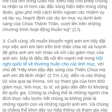
thể của đời sống Giáo hội. Điều này cho phép chúng
ta nhận ra rõ hơn các đặc sủng hiện diện trong cộng
đoàn, giao phó một cách khôn ngoan các nhiệm vụ
và tác vụ, hoạch định các dự án mục vụ dưới ánh
sáng của Chúa Thánh Thần, vượt lên trên những
chương trình hoạt động thuần tuý” (2.l).
3. Cuối cùng, tôi muốn khuyến nghị anh em hãy đặt
mọi việc anh em làm trên tinh thần chia sẻ và huynh
đệ giữa anh em với nhau và với các giám mục của
anh em. Đây là điều đã nổi lên mạnh mẽ trong
Hội
nghị quốc tế về thường huấn cho các linh mục
, với
chủ đề “Hãy khơi dậy đặc sủng của Thiên Chúa mà
anh em đã lãnh nhận” (2 Tm 1,6), diễn ra vào tháng
02 vừa qua tại Roma, với sự tham gia của hơn 800
giám mục, linh mục, tu sĩ, và giáo dân đến từ khoảng
80 quốc gia. Chúng ta chẳng thể là những người cha
đích thực nếu trước hết chúng ta không phải là
những người con và những người anh em. Và chúng
ta chẳng thể khơi dậy sự hiệp thông và tham gia vào