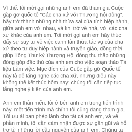
Vì thế, tôi mời gọi những anh em đã tham gia Cuộc
gặp gỡ quốc tế “Các cha xứ với Thượng hội đồng”,
hãy trở thành những nhà thừa sai của tính hiệp hành,
giữa anh em với nhau, và khi trở về nhà, với các cha
xứ khác của anh em. Tôi mời gọi anh em hãy thúc
đẩy sự suy tư về việc canh tân thừa tác vụ của cha
xứ theo tư duy hiệp hành và truyền giáo, đồng thời
giúp Tổng Thư ký Thượng Hội đồng thu thập những
đóng góp đặc thù của anh em cho việc soạn thảo Tài
liệu Làm việc. Mục đích của Cuộc gặp gỡ Quốc tế
này là để lắng nghe các cha xứ, nhưng điều này
không thể kết thúc hôm nay: chúng tôi cần tiếp tục
lắng nghe ý kiến của anh em.
Anh em thân mến, tôi ở bên anh em trong tiến trình
này, một tiến trình mà chính tôi cũng đang tham gia.
Tôi ưu ái ban phép lành cho tất cả anh em, và về
phần mình, tôi cần cảm nhận được sự gần gũi và hỗ
trợ từ những lời cầu nguyện của anh em. Chúng ta