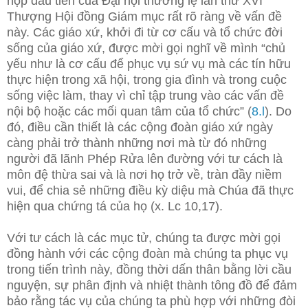
họp đầu tiên của Đại hội thường lệ lần thứ XVI
Thượng Hội đồng Giám mục rất rõ ràng về vấn đề
này. Các giáo xứ, khởi đi từ cơ cấu và tổ chức đời
sống của giáo xứ, được mời gọi nghĩ về mình “chủ
yếu như là cơ cấu để phục vụ sứ vụ mà các tín hữu
thực hiện trong xã hội, trong gia đình và trong cuộc
sống việc làm, thay vì chỉ tập trung vào các vấn đề
nội bộ hoặc các mối quan tâm của tổ chức” (
8.l
). Do
đó, điều cần thiết là các cộng đoàn giáo xứ ngày
càng phải trở thành những nơi mà từ đó những
người đã lãnh Phép Rửa lên đường với tư cách là
môn đệ thừa sai và là nơi họ trở về, tràn đầy niềm
vui, để chia sẻ những điều kỳ diệu mà Chúa đã thực
hiện qua chứng tá của họ (x. Lc 10,17).
Với tư cách là các mục tử, chúng ta được mời gọi
đồng hành với các cộng đoàn mà chúng ta phục vụ
trong tiến trình này, đồng thời dấn thân bằng lời cầu
nguyện, sự phân định và nhiệt thành tông đồ để đảm
bảo rằng tác vụ của chúng ta phù hợp với những đòi