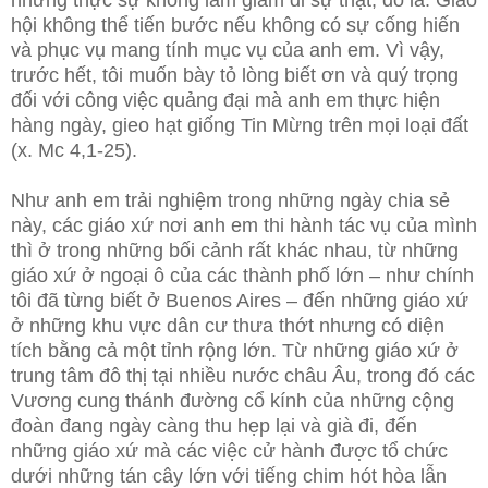
nhưng thực sự không làm giảm đi sự thật, đó là: Giáo
hội không thể tiến bước nếu không có sự cống hiến
và phục vụ mang tính mục vụ của anh em. Vì vậy,
trước hết, tôi muốn bày tỏ lòng biết ơn và quý trọng
đối với công việc quảng đại mà anh em thực hiện
hàng ngày, gieo hạt giống Tin Mừng trên mọi loại đất
(x. Mc 4,1-25).
Như anh em trải nghiệm trong những ngày chia sẻ
này, các giáo xứ nơi anh em thi hành tác vụ của mình
thì ở trong những bối cảnh rất khác nhau, từ những
giáo xứ ở ngoại ô của các thành phố lớn – như chính
tôi đã từng biết ở Buenos Aires – đến những giáo xứ
ở những khu vực dân cư thưa thớt nhưng có diện
tích bằng cả một tỉnh rộng lớn. Từ những giáo xứ ở
trung tâm đô thị tại nhiều nước châu Âu, trong đó các
Vương cung thánh đường cổ kính của những cộng
đoàn đang ngày càng thu hẹp lại và già đi, đến
những giáo xứ mà các việc cử hành được tổ chức
dưới những tán cây lớn với tiếng chim hót hòa lẫn