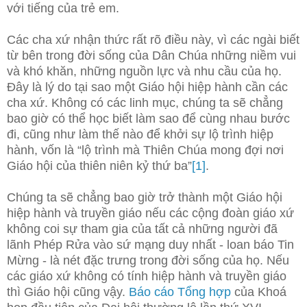
với tiếng của trẻ em.
Các cha xứ nhận thức rất rõ điều này, vì các ngài biết
từ bên trong đời sống của Dân Chúa những niềm vui
và khó khăn, những nguồn lực và nhu cầu của họ.
Đây là lý do tại sao một Giáo hội hiệp hành cần các
cha xứ. Không có các linh mục, chúng ta sẽ chẳng
bao giờ có thể học biết làm sao để cùng nhau bước
đi, cũng như làm thế nào để khởi sự lộ trình hiệp
hành, vốn là “lộ trình mà Thiên Chúa mong đợi nơi
Giáo hội của thiên niên kỷ thứ ba”
[1]
.
Chúng ta sẽ chẳng bao giờ trở thành một Giáo hội
hiệp hành và truyền giáo nếu các cộng đoàn giáo xứ
không coi sự tham gia của tất cả những người đã
lãnh Phép Rửa vào sứ mạng duy nhất - loan báo Tin
Mừng - là nét đặc trưng trong đời sống của họ. Nếu
các giáo xứ không có tính hiệp hành và truyền giáo
thì Giáo hội cũng vậy.
Báo cáo Tổng hợp
của Khoá