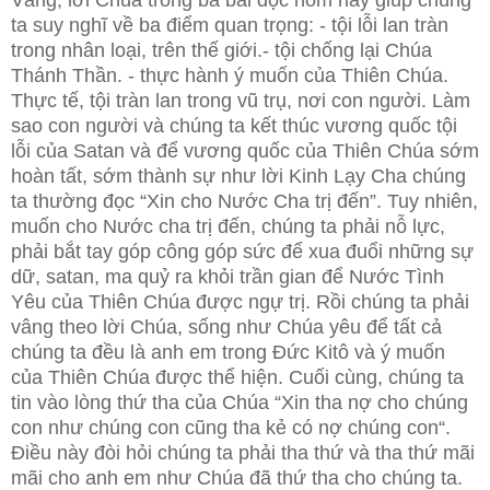
Vâng, lời Chúa trong ba bài đọc hôm nay giúp chúng
ta suy nghĩ về ba điểm quan trọng: - tội lỗi lan tràn
trong nhân loại, trên thế giới.- tội chống lại Chúa
Thánh Thần. - thực hành ý muốn của Thiên Chúa.
Thực tế, tội tràn lan trong vũ trụ, nơi con người. Làm
sao con người và chúng ta kết thúc vương quốc tội
lỗi của Satan và để vương quốc của Thiên Chúa sớm
hoàn tất, sớm thành sự như lời Kinh Lạy Cha chúng
ta thường đọc “Xin cho Nước Cha trị đến”. Tuy nhiên,
muốn cho Nước cha trị đến, chúng ta phải nỗ lực,
phải bắt tay góp công góp sức để xua đuổi những sự
dữ, satan, ma quỷ ra khỏi trần gian để Nước Tình
Yêu của Thiên Chúa được ngự trị. Rồi chúng ta phải
vâng theo lời Chúa, sống như Chúa yêu để tất cả
chúng ta đều là anh em trong Đức Kitô và ý muốn
của Thiên Chúa được thể hiện. Cuối cùng, chúng ta
tin vào lòng thứ tha của Chúa “Xin tha nợ cho chúng
con như chúng con cũng tha kẻ có nợ chúng con“.
Điều này đòi hỏi chúng ta phải tha thứ và tha thứ mãi
mãi cho anh em như Chúa đã thứ tha cho chúng ta.