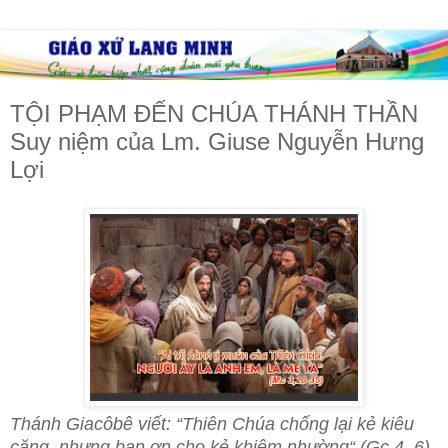
TỘI PHẠM ĐẾN CHÚA THÁNH THẦN
Suy niệm của Lm. Giuse Nguyễn Hưng
Lợi
Thánh Giacôbê viết: “Thiên Chúa chống lại kẻ kiêu
căng, nhưng ban ơn cho kẻ khiêm nhường“ (Gc 4, 6).