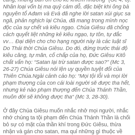
Nhân loại vốn bị ma quỷ cám dỗ, đặc biệt khi ông bà
nguyên tổ Ađam và Evà đã nghe lời satan xúi giục sa
ngã, phản nghịch lại Chúa, đã mang trong mình nọc
độc của sự chết và kiêu ngạo. Chúa Giêsu đã chống
cách quyết liệt những kẻ kiêu ngạo, tự tôn, tự đắc
vv… Đại diện cho cho hạng người này là các luật sĩ
Do Thái thời Chúa Giêsu.
Do đó, đứng trước thái độ
kiêu căng, tự mãn, cố chấp của họ, Đức Giêsu Kitô
chất vấn họ: “Satan lại trừ satan được sao?” (Mc 3,
26-27) Chúa Giêsu nói lện uy quyền tuyệt đối của
Thiên Chúa.Ngài cảnh cáo họ: “Mọi tội lỗi và mọi lời
phạm thượng của con cái loài người sẽ được tha hết,
nhưng kẻ nào phạm thượng đến Chúa Thánh Thần,
muôn đời sẽ không được tha“ (Mc 3, 28-30).
Ở đây Chúa Giêsu muốn nhắc nhở mọi người, nhắc
nhớ chúng ta tội phạm đến Chúa Thánh Thần là chối
bỏ sự có mặt của thần khí trong Đức Giêsu, thừa
nhận và gán cho satan, ma quỉ những gì thuộc về