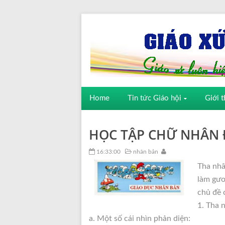
Home
Tin tức Giáo hội
Giới t
HỌC TẬP CHỮ NHÂN 
16:33:00
nhân bản
Tha nhâ
làm gươ
chủ đề 
1. Tha n
a. Một số cái nhìn phản diện: