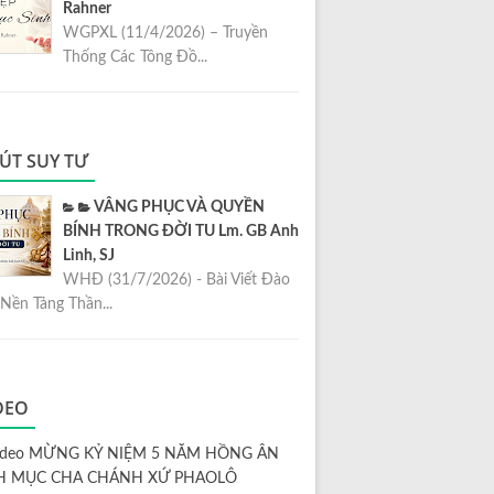
Rahner
WGPXL (11/4/2026) – Truyền
Thống Các Tông Đồ...
ÚT SUY TƯ
VÂNG PHỤC VÀ QUYỀN
BÍNH TRONG ĐỜI TU Lm. GB Anh
Linh, SJ
WHĐ (31/7/2026) - Bài Viết Đào
Nền Tảng Thần...
DEO
ideo MỪNG KỶ NIỆM 5 NĂM HỒNG ÂN
H MỤC CHA CHÁNH XỨ PHAOLÔ