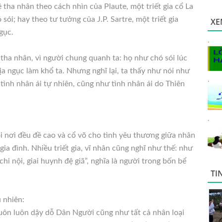
tha nhân theo cách nhìn của Plaute, một triết gia cổ La
ó
sói; hay theo tư tưởng của J.P. Sartre, một triết gia
XE
gục.
.
i tha nhân, vì người chung quanh ta: họ như chó sói lúc
địa ngục làm khổ ta. Nhưng nghĩ lại, ta thấy như nói như
.
ề tình nhân ái tự nhiên, cũng như tình nhân ái do Thiên
.
i nơi đều đề cao và cổ võ cho tình yêu thương giữa nhân
ia đình. Nhiều triết gia, vĩ nhân cũng nghĩ như thế: như
hi nội, giai huynh đệ giã”, nghĩa là người trong bốn bể
TI
u nhiên:
uôn luôn dậy dỗ Dân Người cũng như tất cả nhân loại