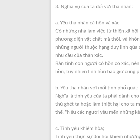
3. Nghĩa vụ của ta đối với tha nhân:
a. Yêu tha nhân cả hồn và xác:
Có những nhà làm việc từ thiện xã hội
phương diện vật chất mà thôi, và khôn
những người thuộc hạng duy linh qúa đ
nhu cầu của thân xác.
Bản tính con người có hồn có xác, nên 
hồn, tuy nhiên linh hồn bao giờ cũng ph
b. Yêu tha nhân với mối tình phổ quát:
Nghĩa là tình yêu của ta phải dành cho
thù ghét ta hoặc làm thiệt hại cho ta m
thế. “Nếu các ngươi yêu mến những kẻ 
c. Tình yêu khiêm hòa;
Tình yêu thực sự đòi hỏi khiêm nhường