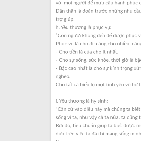
với mọi người để mưu cầu hạnh phúc 
Dấn thân là đoán trước những nhu cầu
trợ giúp.
h. Yêu thương là phục vụ:
“Con người không đến để được phục vụ
Phục vụ là cho đi: càng cho nhiều, cà
- Cho tiền là của cho ít nhất.
- Cho sự sống, sức khỏe, thời giờ là bậ
- Bậc cao nhất là cho sự kính trọng xứ
nghèo.
Cho tất cà biểu lộ một tình yêu vô bờ 
i. Yêu thương là hy sinh:
“Căn cứ vào điều này mà chúng ta biết
sống vì ta, như vậy cả ta nữa, ta cũng
Bởi đó, tiêu chuẩn giúp ta biết được 
dựa trên việc ta đã thí mạng sống mình