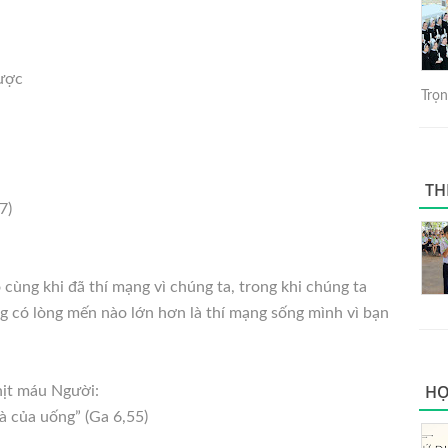
ược
Trọng
TH
7)
cùng khi đã thí mạng vì chúng ta, trong khi chúng ta
g có lòng mến nào lớn hơn là thí mạng sống mình vì bạn
HỌ
hịt máu Người:
là của uống” (Ga 6,55)