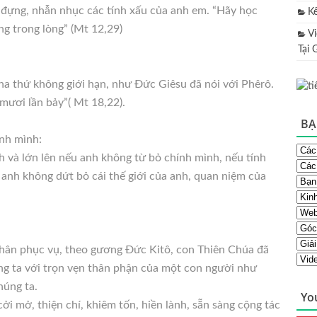
u đựng, nhẫn nhục các tính xấu của anh em. “Hãy học
K
ng trong lòng” (Mt 12,29)
V
Tại 
tha thứ không giới hạn, như Đức Giêsu đã nói với Phêrô.
mươi lần bảy”( Mt 18,22).
BẠ
ính mình:
h và lớn lên nếu anh không từ bỏ chính mình, nếu tính
 anh không dứt bỏ cái thế giới của anh, quan niệm của
 thân phục vụ, theo gương Đức Kitô, con Thiên Chúa đã
ng ta với trọn vẹn thân phận của một con người như
húng ta.
Yo
 cởi mở, thiện chí, khiêm tốn, hiền lành, sẵn sàng cộng tác