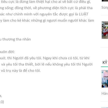
iêu cực là đừng làm thiệt hại cho ai về bất cứ điều gì,
ng sống; đồng thời, về phương diện tích cực là phải tha
Sùng
 khác như chính mình với nguyên tắc được gọi là LUẬT
y làm cho kẻ khác những gì ngươi muốn người khác làm
êu thương tha nhân
muôn đời:
uở, thì Người đã yêu tôi. Ngay khi chưa có tôi, từ khi
KỶ
 và yêu tôi tha thiết, bởi lẽ nếu không yêu tôi thì Người
vũ trụ này là để cho tôi.
Hân 
a,
10)