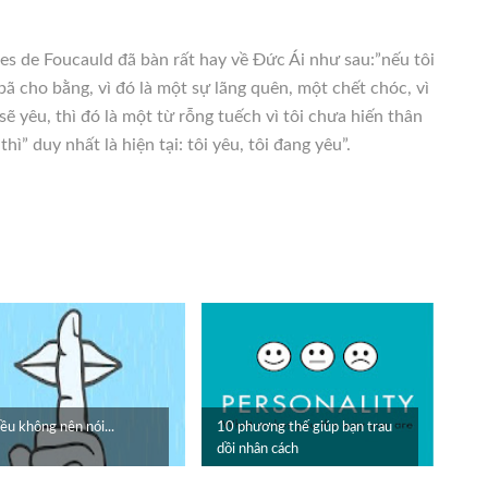
es de Foucauld đã bàn rất hay về Đức Ái như sau:”nếu tôi
bã cho bằng, vì đó là một sự lãng quên, một chết chóc, vì
 sẽ yêu, thì đó là một từ rỗng tuếch vì tôi chưa hiến thân
ì” duy nhất là hiện tại: tôi yêu, tôi đang yêu”.
ều không nên nói...
10 phương thế giúp bạn trau
dồi nhân cách