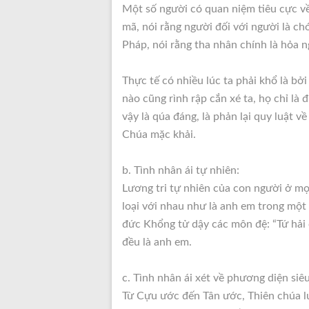
Một số người có quan niệm tiêu cực về 
mã, nói rằng người đối với người là ch
Pháp, nói rằng tha nhân chính là hỏa n
Thực tế có nhiều lúc ta phải khổ là bở
nào cũng rình rập cắn xé ta, họ chỉ là 
vậy là qúa đáng, là phản lại quy luật v
Chúa mặc khải.
b. Tình nhân ái tự nhiên:
Lương tri tự nhiên của con người ở mọ
loại với nhau như là anh em trong một g
đức Khổng tử dậy các môn đệ: “Tứ hải c
đều là anh em.
c. Tình nhân ái xét về phương diện siê
Từ Cựu ước đến Tân ước, Thiên chúa l