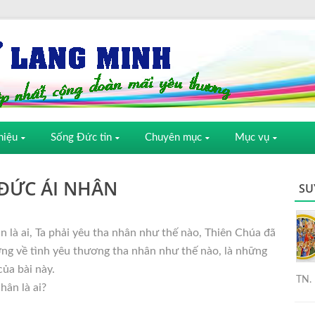
hiệu
Sống Đức tin
Chuyên mục
Mục vụ
ĐỨC ÁI NHÂN
SU
n là ai, Ta phải yêu tha nhân như thế nào, Thiên Chúa đã
ng về tình yêu thương tha nhân như thế nào, là những
của bài này.
TN. 
hân là ai?