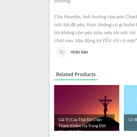
thương.
Cha Huvelin, linh hướng của anh Charl
nói: tôi đã yêu, thực không có gì buồn 
tôi không còn yêu nữa; nếu tôi nói; tôi
chút nào. Vậy động từ YÊU chỉ có một”th
nhân bản
Related Products
Giá Trị Của Thái Độ Chân
13 đi
Thành Khiêm Hạ Trong Đời
Sống Kitô Giáo