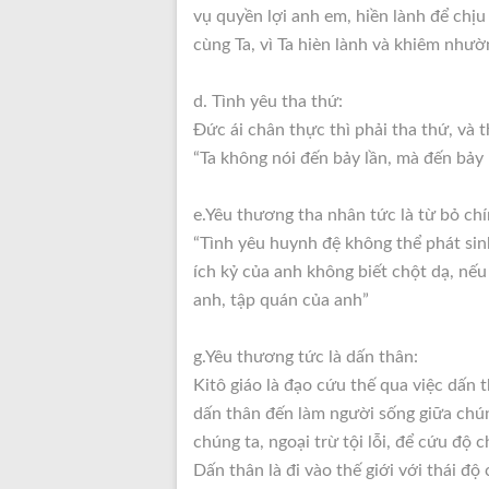
vụ quyền lợi anh em, hiền lành để chị
cùng Ta, vì Ta hièn lành và khiêm nhườ
d. Tình yêu tha thứ:
Đức ái chân thực thì phải tha thứ, và 
“Ta không nói đến bảy lần, mà đến bảy 
e.Yêu thương tha nhân tức là từ bỏ ch
“Tình yêu huynh đệ không thể phát sin
ích kỷ của anh không biết chột dạ, nếu
anh, tập quán của anh”
g.Yêu thương tức là dấn thân:
Kitô giáo là đạo cứu thế qua việc dấn
dấn thân đến làm người sống giữa chú
chúng ta, ngoại trừ tội lỗi, để cứu độ c
Dấn thân là đi vào thế giới với thái độ