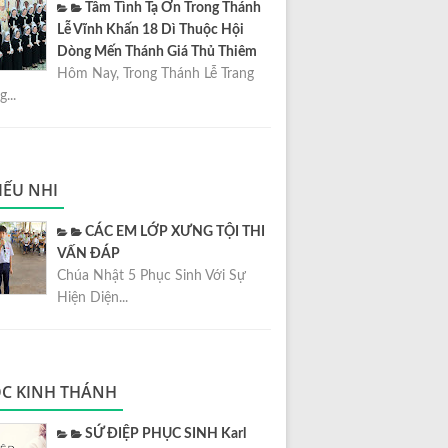
Tâm Tình Tạ Ơn Trong Thánh
Lễ Vĩnh Khấn 18 Dì Thuộc Hội
Dòng Mến Thánh Giá Thủ Thiêm
Hôm Nay, Trong Thánh Lễ Trang
...
IẾU NHI
CÁC EM LỚP XƯNG TỘI THI
VẤN ĐÁP
Chúa Nhật 5 Phục Sinh Với Sự
Hiện Diện...
C KINH THÁNH
SỨ ĐIỆP PHỤC SINH Karl