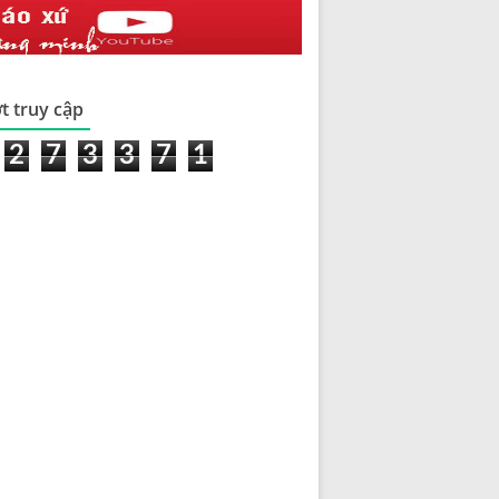
t truy cập
2
7
3
3
7
1