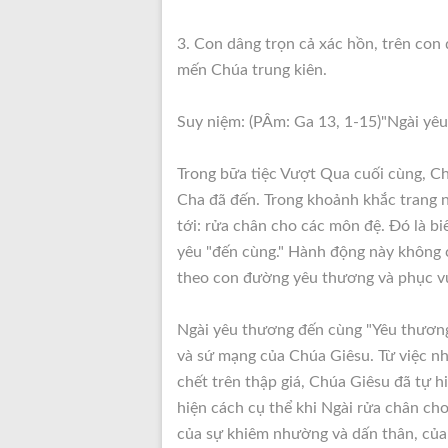
3. Con dâng trọn cả xác hồn, trên con
mến Chúa trung kiên.
Suy niệm: (PÂm: Ga 13, 1-15)"Ngài yê
Trong bữa tiệc Vượt Qua cuối cùng, Chú
Cha đã đến. Trong khoảnh khắc trang ng
tới: rửa chân cho các môn đệ. Đó là bi
yêu "đến cùng." Hành động này không ch
theo con đường yêu thương và phục v
Ngài yêu thương đến cùng "Yêu thương 
và sứ mạng của Chúa Giêsu. Từ việc nh
chết trên thập giá, Chúa Giêsu đã tự h
hiện cách cụ thể khi Ngài rửa chân cho
của sự khiêm nhường và dấn thân, của 