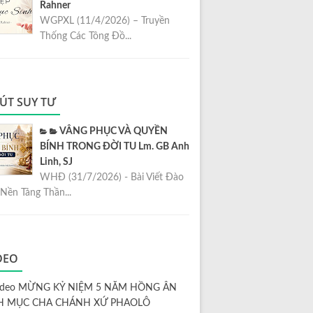
Rahner
WGPXL (11/4/2026) – Truyền
Thống Các Tông Đồ...
ÚT SUY TƯ
VÂNG PHỤC VÀ QUYỀN
BÍNH TRONG ĐỜI TU Lm. GB Anh
Linh, SJ
WHĐ (31/7/2026) - Bài Viết Đào
Nền Tảng Thần...
DEO
ideo MỪNG KỶ NIỆM 5 NĂM HỒNG ÂN
H MỤC CHA CHÁNH XỨ PHAOLÔ