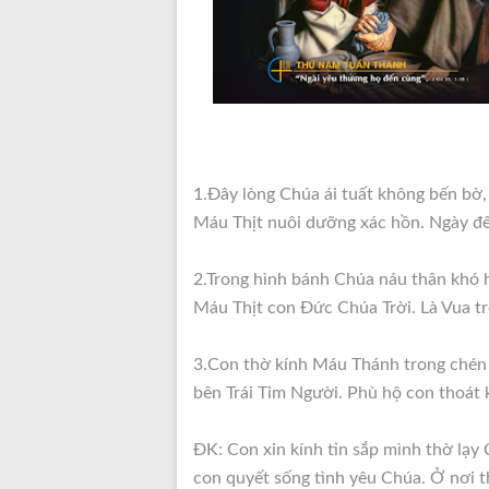
1.Đây lòng Chúa ái tuất không bến bờ,
Máu Thịt nuôi dưỡng xác hồn. Ngày đ
2.Trong hình bánh Chúa náu thân khó 
Máu Thịt con Đức Chúa Trời. Là Vua trê
3.Con thờ kính Máu Thánh trong chén 
bên Trái Tim Người. Phù hộ con thoát 
ĐK: Con xin kính tin sắp mình thờ lạy
con quyết sống tình yêu Chúa. Ở nơi th