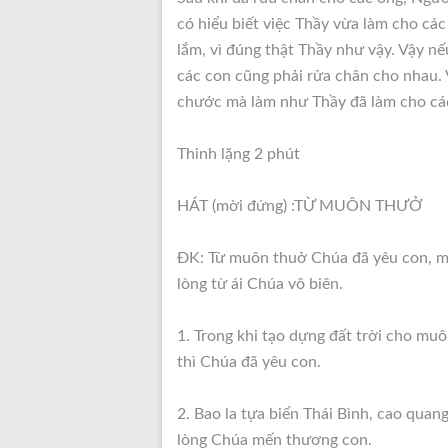
có hiểu biết việc Thầy vừa làm cho các
lắm, vì đúng thật Thầy như vậy. Vậy nế
các con cũng phải rửa chân cho nhau.
chước mà làm như Thầy đã làm cho cá
Thinh lặng 2 phút
HÁT (mời đứng) :TỪ MUÔN THƯỞ
ÐK: Từ muôn thuở Chúa đã yêu con, một
lòng từ ái Chúa vô biên.
1. Trong khi tạo dựng đất trời cho muô
thì Chúa đã yêu con.
2. Bao la tựa biển Thái Bình, cao quan
lòng Chúa mến thương con.