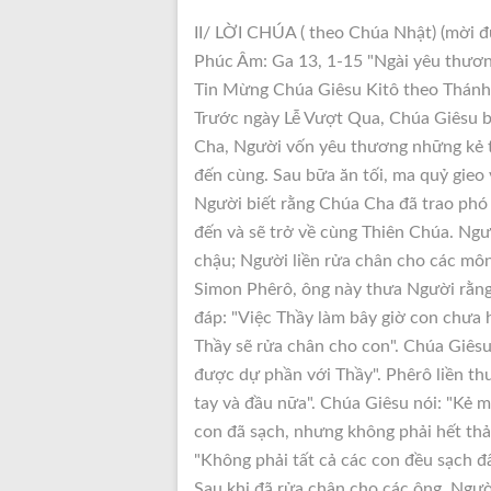
II/ LỜI CHÚA ( theo Chúa Nhật) (mời 
Phúc Âm: Ga 13, 1-15 "Ngài yêu thươn
Tin Mừng Chúa Giêsu Kitô theo Thánh
Trước ngày Lễ Vượt Qua, Chúa Giêsu b
Cha, Người vốn yêu thương những kẻ t
đến cùng. Sau bữa ăn tối, ma quỷ gieo 
Người biết rằng Chúa Cha đã trao phó 
đến và sẽ trở về cùng Thiên Chúa. Ngườ
chậu; Người liền rửa chân cho các môn
Simon Phêrô, ông này thưa Người rằng
đáp: "Việc Thầy làm bây giờ con chưa h
Thầy sẽ rửa chân cho con". Chúa Giês
được dự phần với Thầy". Phêrô liền th
tay và đầu nữa". Chúa Giêsu nói: "Kẻ m
con đã sạch, nhưng không phải hết thảy
"Không phải tất cả các con đều sạch đâ
Sau khi đã rửa chân cho các ông, Người