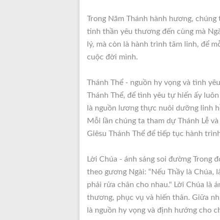
Trong Năm Thánh hành hương, chúng t
tinh thần yêu thương đến cùng mà Ngà
lý, mà còn là hành trình tâm linh, để 
cuộc đời mình.
Thánh Thể - nguồn hy vọng và tình yêu 
Thánh Thể, để tình yêu tự hiến ấy luô
là nguồn lương thực nuôi dưỡng linh h
Mỗi lần chúng ta tham dự Thánh Lễ và 
Giêsu Thánh Thể để tiếp tục hành trìn
Lời Chúa - ánh sáng soi đường Trong 
theo gương Ngài: “Nếu Thầy là Chúa, l
phải rửa chân cho nhau." Lời Chúa là 
thương, phục vụ và hiến thân. Giữa nh
là nguồn hy vọng và định hướng cho c