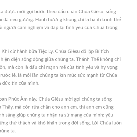
a được mời gọi bước theo dấu chân Chúa Giêsu, sống
i đã nêu gương. Hành hương không chỉ là hành trình thể
mỗi người cảm nghiệm và đáp lại tình yêu của Chúa trong
Khi cử hành bữa Tiệc Ly, Chúa Giêsu đã lập Bí tích
n hiện diện sống động giữa chúng ta. Thánh Thể không chỉ
ồn, mà còn là dấu chỉ mạnh mẽ của tình yêu và hy vọng.
rước lễ, là mỗi lần chúng ta kín múc sức mạnh từ Chúa
h đức tin của mình.
đoạn Phúc Âm này, Chúa Giêsu mời gọi chúng ta sống
à Thầy, mà còn rửa chân cho anh em, thì anh em cũng
ánh sáng giúp chúng ta nhận ra sứ mạng của mình: yêu
ững thử thách và khó khăn trong đời sống, Lời Chúa luôn
húng ta.