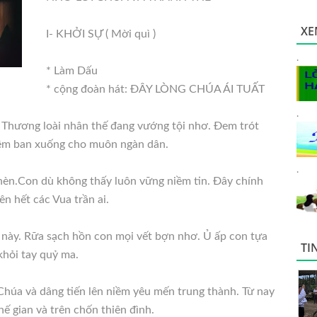
XE
I- KHỞI SỰ ( Mời quì )
.
* Làm Dấu
* cộng đoàn hát: ĐÂY LÒNG CHÚA ÁI TUẤT
.
 Thương loài nhân thế đang vướng tội nhơ. Đem trót
êm
ban xuống cho muôn ngàn dân.
.
hèn.Con dù không thấy luôn vững niềm tin. Đây chính
n hết các Vua trần ai.
này. Rữa sạch hồn con mọi vết bợn nhơ. Ủ ấp con tựa
TI
khỏi tay quỷ ma.
 Chúa và dâng tiến lên niềm yêu mến trung thành. Từ nay
ế gian và trên chốn thiên đình.