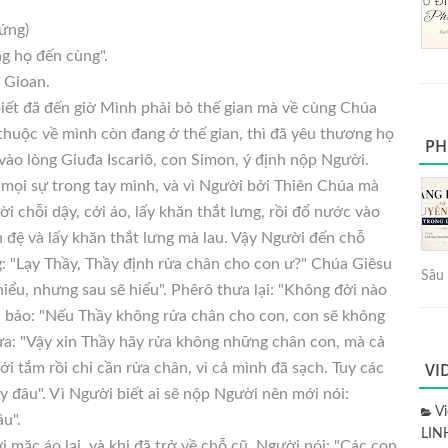
đứng)
g họ đến cùng".
 Gioan.
iết đã đến giờ Mình phải bỏ thế gian mà về cùng Chúa
huộc về mình còn đang ở thế gian, thì đã yêu thương họ
PH
vào lòng Giuđa Iscariô, con Simon, ý định nộp Người.
mọi sự trong tay mình, và vì Người bởi Thiên Chúa mà
i chỗi dậy, cởi áo, lấy khăn thắt lưng, rồi đổ nước vào
 đệ và lấy khăn thắt lưng mà lau. Vậy Người đến chỗ
: "Lạy Thầy, Thầy định rửa chân cho con ư?" Chúa Giêsu
Sâu 
iểu, nhưng sau sẽ hiểu". Phêrô thưa lại: "Không đời nào
u bảo: "Nếu Thầy không rửa chân cho con, con sẽ không
ưa: "Vậy xin Thầy hãy rửa không những chân con, mà cả
VI
ới tắm rồi chỉ cần rửa chân, vì cả mình đã sạch. Tuy các
 đâu". Vì Người biết ai sẽ nộp Người nên mới nói:
V
u".
LIN
 mặc áo lại, và khi đã trở về chỗ cũ, Người nói: "Các con