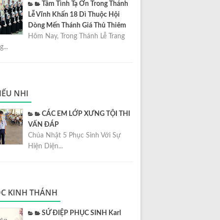
Tâm Tình Tạ Ơn Trong Thánh
Lễ Vĩnh Khấn 18 Dì Thuộc Hội
Dòng Mến Thánh Giá Thủ Thiêm
Hôm Nay, Trong Thánh Lễ Trang
...
IẾU NHI
CÁC EM LỚP XƯNG TỘI THI
VẤN ĐÁP
Chúa Nhật 5 Phục Sinh Với Sự
Hiện Diện...
C KINH THÁNH
SỨ ĐIỆP PHỤC SINH Karl