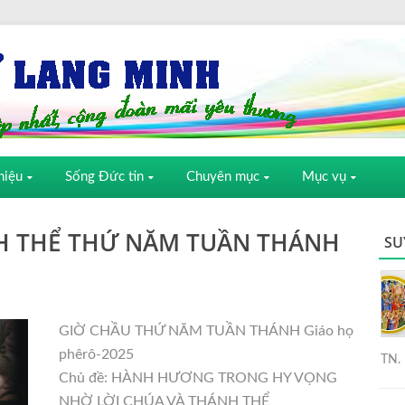
hiệu
Sống Đức tin
Chuyên mục
Mục vụ
H THỂ THỨ NĂM TUẦN THÁNH
SU
GIỜ CHẦU THỨ NĂM TUẦN THÁNH Giáo họ
phêrô-2025
TN. 
Chủ đề: HÀNH HƯƠNG TRONG HY VỌNG
NHỜ LỜI CHÚA VÀ THÁNH THỂ