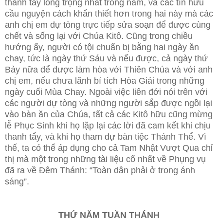
thanh tẩy long trọng nhất trong năm, và các tín hữu
cầu nguyện cách khẩn thiết hơn trong hai này mà các
anh chị em dự tòng trực tiếp sửa soạn để được cùng
chết và sống lại với Chúa Kitô. Cũng trong chiều
hướng ấy, người có tội chuẩn bị bằng hai ngày ăn
chay, tức là ngày thứ Sáu và nếu được, cả ngày thứ
Bảy nữa để được làm hòa với Thiên Chúa và với anh
chị em, nếu chưa lãnh bí tích Hòa Giải trong những
ngày cuối Mùa Chay. Ngoài việc liên đới nói trên với
các người dự tòng và những người sắp được ngồi lại
vào bàn ăn của Chúa, tất cả các Kitô hữu cũng mừng
lễ Phục Sinh khi họ lặp lại các lời đã cam kết khi chịu
thanh tẩy, và khi họ tham dự bàn tiệc Thánh Thể. Vì
thế, ta có thể áp dụng cho cả Tam Nhật Vượt Qua chỉ
thị mà một trong những tài liệu cổ nhất về Phụng vụ
đã ra về Đêm Thánh: “Toàn dân phải ở trong ánh
sáng”.
THỨ NĂM TUẦN THÁNH