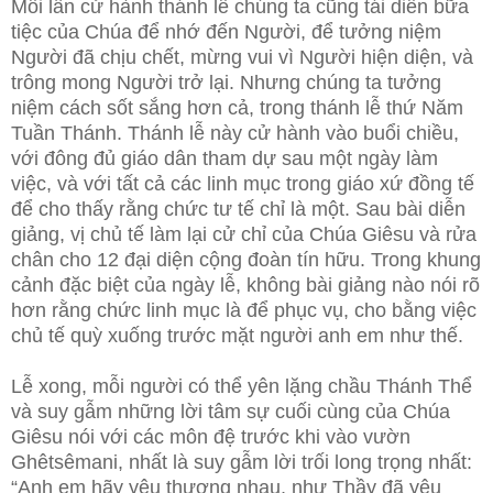
Mỗi lần cử hành thánh lễ chúng ta cũng tái diễn bữa
tiệc của Chúa để nhớ đến Người, để tưởng niệm
Người đã chịu chết, mừng vui vì Người hiện diện, và
trông mong Người trở lại. Nhưng chúng ta tưởng
niệm cách sốt sắng hơn cả, trong thánh lễ thứ Năm
Tuần Thánh. Thánh lễ này cử hành vào buổi chiều,
với đông đủ giáo dân tham dự sau một ngày làm
việc, và với tất cả các linh mục trong giáo xứ đồng tế
để cho thấy rằng chức tư tế chỉ là một. Sau bài diễn
giảng, vị chủ tế làm lại cử chỉ của Chúa Giêsu và rửa
chân cho 12 đại diện cộng đoàn tín hữu. Trong khung
cảnh đặc biệt của ngày lễ, không bài giảng nào nói rõ
hơn rằng chức linh mục là để phục vụ, cho bằng việc
chủ tế quỳ xuống trước mặt người anh em như thế.
Lễ xong, mỗi người có thể yên lặng chầu Thánh Thể
và suy gẫm những lời tâm sự cuối cùng của Chúa
Giêsu nói với các môn đệ trước khi vào vườn
Ghêtsêmani, nhất là suy gẫm lời trối long trọng nhất:
“Anh em hãy yêu thương nhau, như Thầy đã yêu